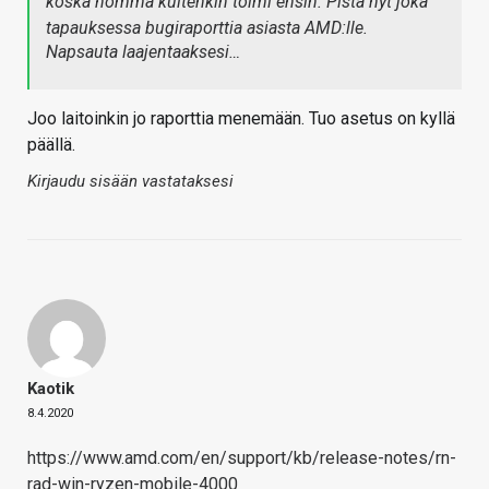
koska homma kuitenkin toimi ensin. Pistä nyt joka
tapauksessa bugiraporttia asiasta AMD:lle.
Napsauta laajentaaksesi…
Joo laitoinkin jo raporttia menemään. Tuo asetus on kyllä
päällä.
Kirjaudu sisään vastataksesi
Kaotik
8.4.2020
https://www.amd.com/en/support/kb/release-notes/rn-
rad-win-ryzen-mobile-4000