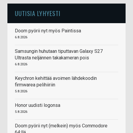
UUTISIA LYHYESTI
Doom pyörii nyt myös Paintissa
6.8.2026
Samsungin huhutaan tiputtavan Galaxy S27
Ultrasta neljännen takakameran pois
6.8.2026
Keychron kehittää avoimen lähdekoodin
firmwarea pelihiiriin
5.8.2026
Honor uudisti logonsa
5.8.2026
Doom pyörii nyt (melkein) myös Commodore
64:llä