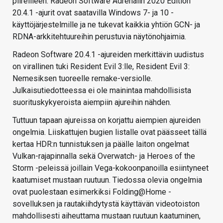
piireilleen. Radeon Software Adrenalin 2020 Edition
20.4.1 -ajurit ovat saatavilla Windows 7- ja 10 -
käyttöjärjestelmille ja ne tukevat kaikkia yhtiön GCN- ja
RDNA-arkkitehtuureihin perustuvia näytönohjaimia.
Radeon Software 20.4.1 -ajureiden merkittävin uudistus
on virallinen tuki Resident Evil 3:lle, Resident Evil 3:
Nemesiksen tuoreelle remake-versiolle.
Julkaisutiedotteessa ei ole mainintaa mahdollisista
suorituskykyeroista aiempiin ajureihin nähden.
Tuttuun tapaan ajureissa on korjattu aiempien ajureiden
ongelmia. Liiskattujen bugien listalle ovat päässeet tällä
kertaa HDR:n tunnistuksen ja päälle laiton ongelmat
Vulkan-rajapinnalla sekä Overwatch- ja Heroes of the
Storm -peleissä joillain Vega-kokoonpanoilla esiintyneet
kaatumiset mustaan ruutuun. Tiedossa olevia ongelmia
ovat puolestaan esimerkiksi Folding@Home -
sovelluksen ja rautakiihdytystä käyttävän videotoiston
mahdollisesti aiheuttama mustaan ruutuun kaatuminen,