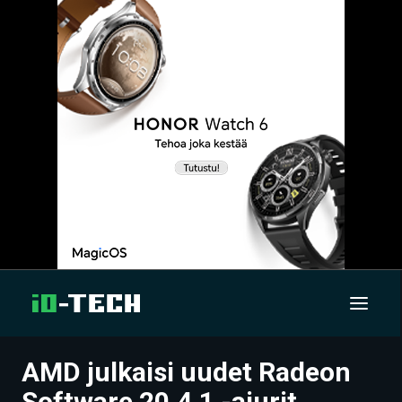
AMD julkaisi uudet Radeon
UUTISET
Software 20.4.1 -ajurit