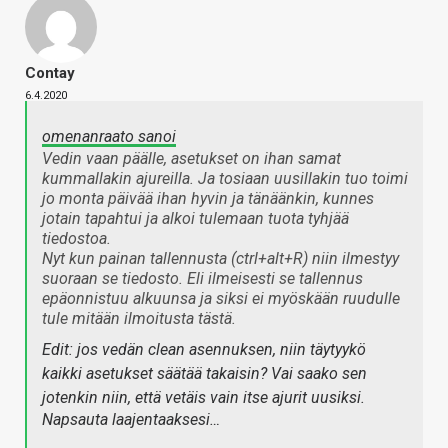
Contay
6.4.2020
omenanraato sanoi
Vedin vaan päälle, asetukset on ihan samat
kummallakin ajureilla. Ja tosiaan uusillakin tuo toimi
jo monta päivää ihan hyvin ja tänäänkin, kunnes
jotain tapahtui ja alkoi tulemaan tuota tyhjää
tiedostoa.
Nyt kun painan tallennusta (ctrl+alt+R) niin ilmestyy
suoraan se tiedosto. Eli ilmeisesti se tallennus
epäonnistuu alkuunsa ja siksi ei myöskään ruudulle
tule mitään ilmoitusta tästä.
Edit: jos vedän clean asennuksen, niin täytyykö
kaikki asetukset säätää takaisin? Vai saako sen
jotenkin niin, että vetäis vain itse ajurit uusiksi.
Napsauta laajentaaksesi…