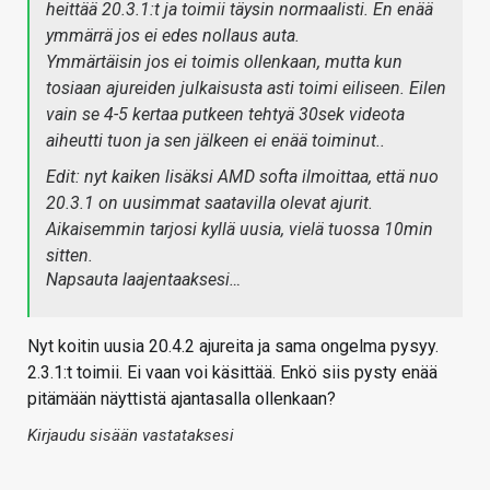
heittää 20.3.1:t ja toimii täysin normaalisti. En enää
ymmärrä jos ei edes nollaus auta.
Ymmärtäisin jos ei toimis ollenkaan, mutta kun
tosiaan ajureiden julkaisusta asti toimi eiliseen. Eilen
vain se 4-5 kertaa putkeen tehtyä 30sek videota
aiheutti tuon ja sen jälkeen ei enää toiminut..
Edit: nyt kaiken lisäksi AMD softa ilmoittaa, että nuo
20.3.1 on uusimmat saatavilla olevat ajurit.
Aikaisemmin tarjosi kyllä uusia, vielä tuossa 10min
sitten.
Napsauta laajentaaksesi…
Nyt koitin uusia 20.4.2 ajureita ja sama ongelma pysyy.
2.3.1:t toimii. Ei vaan voi käsittää. Enkö siis pysty enää
pitämään näyttistä ajantasalla ollenkaan?
Kirjaudu sisään vastataksesi