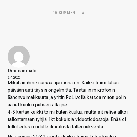
16 KOMMENTTIA
Omenanraato
5.4.2020
Mikähän ihme näissä ajureissa on. Kaikki toimi tähän
päivään asti täysin ongelmitta. Testailin mikrofonin
äänenvoimakkuutta ja yritin ReLivellä katsoa miten pelin
äänet kuuluu puheen alta jne.
4-5 kertaa kaikki toimi kuten kuuluu, mutta sit relive alkoi
tallentamaan tyhjiä 1kt kokoisia videotiedostoja. Enää ei
tullut edes ruudulle ilmoitusta tallennuksesta.
No asensin 20.3.1 ajurit ja kaikki toimii kuten kuuluu,