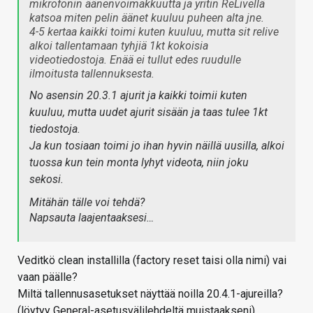
mikrofonin äänenvoimakkuutta ja yritin ReLivellä
katsoa miten pelin äänet kuuluu puheen alta jne.
4-5 kertaa kaikki toimi kuten kuuluu, mutta sit relive
alkoi tallentamaan tyhjiä 1kt kokoisia
videotiedostoja. Enää ei tullut edes ruudulle
ilmoitusta tallennuksesta.
No asensin 20.3.1 ajurit ja kaikki toimii kuten
kuuluu, mutta uudet ajurit sisään ja taas tulee 1kt
tiedostoja.
Ja kun tosiaan toimi jo ihan hyvin näillä uusilla, alkoi
tuossa kun tein monta lyhyt videota, niin joku
sekosi.
Mitähän tälle voi tehdä?
Napsauta laajentaaksesi…
Veditkö clean installilla (factory reset taisi olla nimi) vai
vaan päälle?
Miltä tallennusasetukset näyttää noilla 20.4.1-ajureilla?
(löytyy General-asetusvälilehdeltä muistaakseni)