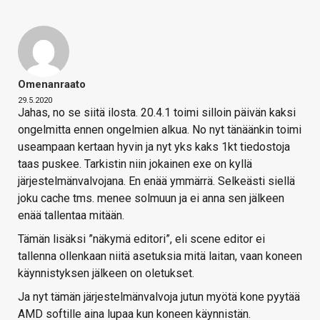
Omenanraato
29.5.2020
Jahas, no se siitä ilosta. 20.4.1 toimi silloin päivän kaksi
ongelmitta ennen ongelmien alkua. No nyt tänäänkin toimi
useampaan kertaan hyvin ja nyt yks kaks 1kt tiedostoja
taas puskee. Tarkistin niin jokainen exe on kyllä
järjestelmänvalvojana. En enää ymmärrä. Selkeästi siellä
joku cache tms. menee solmuun ja ei anna sen jälkeen
enää tallentaa mitään.
Tämän lisäksi ”näkymä editori”, eli scene editor ei
tallenna ollenkaan niitä asetuksia mitä laitan, vaan koneen
käynnistyksen jälkeen on oletukset.
Ja nyt tämän järjestelmänvalvoja jutun myötä kone pyytää
AMD softille aina lupaa kun koneen käynnistän.