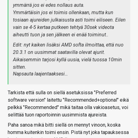
ymmärrä jos ei edes nollaus auta.
Ymmärtäisin jos ei toimis ollenkaan, mutta kun
tosiaan ajureiden julkaisusta asti toimi eiliseen. Eilen
vain se 4-5 kertaa putkeen tehtyä 30sek videota
aiheutti tuon ja sen jälkeen ei enää toiminut..
Edit: nyt kaiken lisäksi AMD softa ilmoittaa, että nuo
20.3.1 on uusimmat saatavilla olevat ajurit.
Aikaisemmin tarjosi kyllä uusia, vielä tuossa 10min
sitten.
Napsauta laajentaaksesi…
Tarkista että sulla on siellä asetuksissa "Preferred
software version" laitettu "Recommended+optional" eikä
pelkkä "Recommended" mikä taitaa olla vakioasetus, voi
selittää tuon raportoinnin uusimmista ajureista.
Paha sanoa mikä bitti siellä on mennyt vinoon, koska
homma kuitenkin toimi ensin. Pistä nyt joka tapauksessa