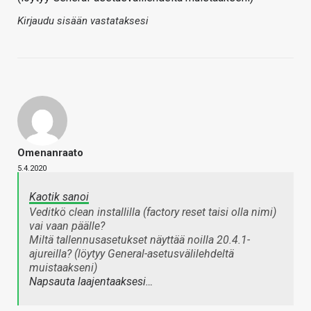
Kirjaudu sisään vastataksesi
Omenanraato
5.4.2020
Kaotik sanoi
Veditkö clean installilla (factory reset taisi olla nimi)
vai vaan päälle?
Miltä tallennusasetukset näyttää noilla 20.4.1-
ajureilla? (löytyy General-asetusvälilehdeltä
muistaakseni)
Napsauta laajentaaksesi…