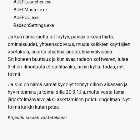
AUEPLauncher.exe
AUEPMaster.exe
AUEPUC.exe
RadeonSettings.exe
Ja kun nämä sieltä sit löytyy, painaa oikeaa hiirtä,
ominaisuudet, yhteensopivuus, muuta kaikkien käyttäjien
asetuksia, suorita ohjelma järjestelmänvalvojana.
Sit koneen buuttaus ja kun avaa radeon softwaren, tulee
3-4 eri ilmoitusta et sallitaanko, niihin kyllä. Tadaa, nyt
toimii.
Ja siis on nämä samat kyselyt tehnyt silloin aikanaan ja
hyvin toiminu ja toimii sillä 20.3.1:llä, mutta vasta tämä
järjestelmänvalvojaksi asettaminen poisti ongelman. Nyt
toimii kaikki kuten pitää.
Kirjaudu sisään vastataksesi