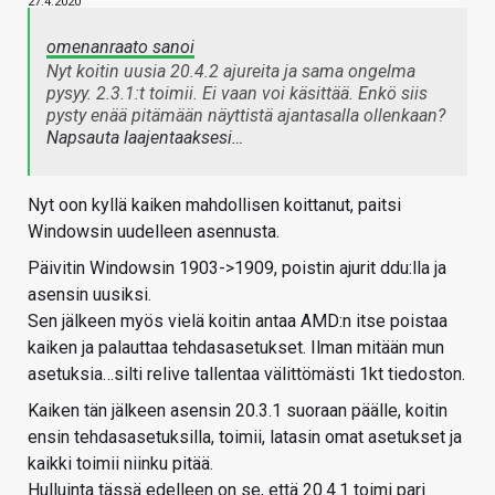
27.4.2020
omenanraato sanoi
Nyt koitin uusia 20.4.2 ajureita ja sama ongelma
pysyy. 2.3.1:t toimii. Ei vaan voi käsittää. Enkö siis
pysty enää pitämään näyttistä ajantasalla ollenkaan?
Napsauta laajentaaksesi…
Nyt oon kyllä kaiken mahdollisen koittanut, paitsi
Windowsin uudelleen asennusta.
Päivitin Windowsin 1903->1909, poistin ajurit ddu:lla ja
asensin uusiksi.
Sen jälkeen myös vielä koitin antaa AMD:n itse poistaa
kaiken ja palauttaa tehdasasetukset. Ilman mitään mun
asetuksia…silti relive tallentaa välittömästi 1kt tiedoston.
Kaiken tän jälkeen asensin 20.3.1 suoraan päälle, koitin
ensin tehdasasetuksilla, toimii, latasin omat asetukset ja
kaikki toimii niinku pitää.
Hulluinta tässä edelleen on se, että 20.4.1 toimi pari