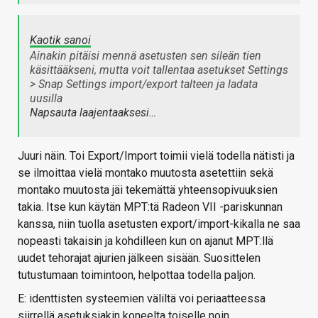
Kaotik sanoi
Ainakin pitäisi mennä asetusten sen sileän tien
käsittääkseni, mutta voit tallentaa asetukset Settings
> Snap Settings import/export talteen ja ladata
uusilla
Napsauta laajentaaksesi…
Juuri näin. Toi Export/Import toimii vielä todella nätisti ja
se ilmoittaa vielä montako muutosta asetettiin sekä
montako muutosta jäi tekemättä yhteensopivuuksien
takia. Itse kun käytän MPT:tä Radeon VII -pariskunnan
kanssa, niin tuolla asetusten export/import-kikalla ne saa
nopeasti takaisin ja kohdilleen kun on ajanut MPT:llä
uudet tehorajat ajurien jälkeen sisään. Suosittelen
tutustumaan toimintoon, helpottaa todella paljon.
E: identtisten systeemien väliltä voi periaatteessa
siirrellä asetuksiakin koneelta toiselle noin.