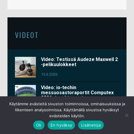
VIDEOT
Video: Testissä Audeze Maxwell 2
-pelikuulokkeet
15.6.2026
Video: io-techin
messuosastoraportit Computex
2026 -tapahtumasta
Käytämme evästeitä sivuston toiminnoissa, ominaisuuksissa ja
3.6.2026
liikenteen analysoinnissa. Käyttämällä sivustoa hyväksyt
evästeiden käytön.
Video: Testissä Keychron K2 HE
Ok
En hyväksy
Lisätietoja
All-Wood