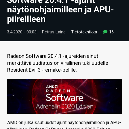
ARTIKKELIT
näytönohjaimilleen ja APU-
piireilleen
VIDEOT
TECHBBS
3.4.2020 - 00:03
Petrus Laine
Tietotekniikka
16
TIETOA
HINTA.FI
Radeon Software 20.4.1 -ajureiden ainut
merkittävä uudistus on virallinen tuki uudelle
KAUPPA
Resident Evil 3 -remake-pelille.
VAIHDA TEEMA
HAKU
AMD on julkaissut uudet ajurit näytönohjaimilleen ja APU-