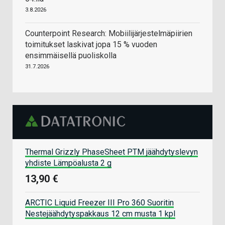
3.8.2026
Counterpoint Research: Mobiilijärjestelmäpiirien
toimitukset laskivat jopa 15 % vuoden
ensimmäisellä puoliskolla
31.7.2026
Thermal Grizzly PhaseSheet PTM jäähdytyslevyn
yhdiste Lämpöalusta 2 g
13,90 €
ARCTIC Liquid Freezer III Pro 360 Suoritin
Nestejäähdytyspakkaus 12 cm musta 1 kpl