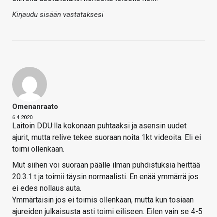
Kirjaudu sisään vastataksesi
Omenanraato
6.4.2020
Laitoin DDU:lla kokonaan puhtaaksi ja asensin uudet
ajurit, mutta relive tekee suoraan noita 1kt videoita. Eli ei
toimi ollenkaan.
Mut siihen voi suoraan päälle ilman puhdistuksia heittää
20.3.1:t ja toimii täysin normaalisti. En enää ymmärrä jos
ei edes nollaus auta.
Ymmärtäisin jos ei toimis ollenkaan, mutta kun tosiaan
ajureiden julkaisusta asti toimi eiliseen. Eilen vain se 4-5