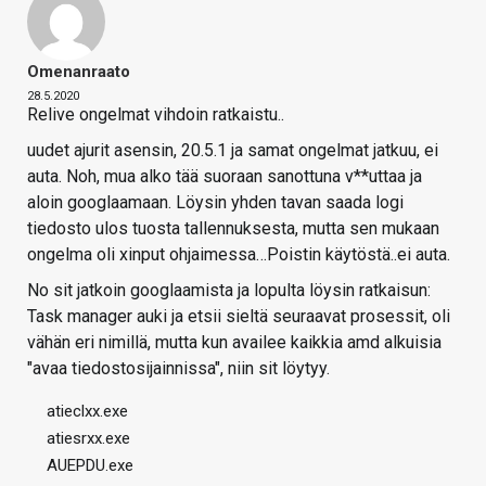
Omenanraato
28.5.2020
Relive ongelmat vihdoin ratkaistu..
uudet ajurit asensin, 20.5.1 ja samat ongelmat jatkuu, ei
auta. Noh, mua alko tää suoraan sanottuna v**uttaa ja
aloin googlaamaan. Löysin yhden tavan saada logi
tiedosto ulos tuosta tallennuksesta, mutta sen mukaan
ongelma oli xinput ohjaimessa…Poistin käytöstä..ei auta.
No sit jatkoin googlaamista ja lopulta löysin ratkaisun:
Task manager auki ja etsii sieltä seuraavat prosessit, oli
vähän eri nimillä, mutta kun availee kaikkia amd alkuisia
"avaa tiedostosijainnissa", niin sit löytyy.
atieclxx.exe
atiesrxx.exe
AUEPDU.exe