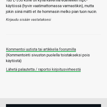
Tuo E-350 kone on kyllä kaverilla edelleeen htpc-
käytössä (hyvin vaatimattomassa varmastikin), mutta
jokin siinä mätti et ite hommasin melko pian tuon nucin.
Kirjaudu sisään vastataksesi
Kommentoi uutista tai artikkelia foorumilla
(Kommentointi sivuston puolella toistakseksi pois
käytöstä)
Lähetä palautetta / raportoi kirjoitusvirheestä