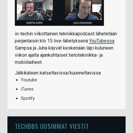
io-techin viikottainen tekniikkapodcast lähetetään
perjantaisin klo 15 live-lähetyksenä
YouTubessa
.
Sampsa ja Juha käyvät keskenään läpi kuluneen
viikon ajalta ajankohtaiset tietotekniikka- ja
mobiiliaiheet.
Jälkikäteen katseltavissa/kuunneltavissa:
Youtube
iTunes
Spotify
TECHBBS UUSIMMAT VIESTIT