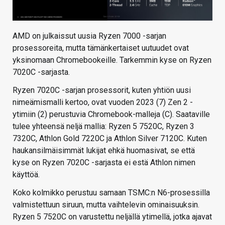
AMD on julkaissut uusia Ryzen 7000 -sarjan
prosessoreita, mutta tämänkertaiset uutuudet ovat
yksinomaan Chromebookeille. Tarkemmin kyse on Ryzen
7020C -sarjasta.
Ryzen 7020C -sarjan prosessorit, kuten yhtiön uusi
nimeämismalli kertoo, ovat vuoden 2023 (7) Zen 2 -
ytimiin (2) perustuvia Chromebook-malleja (C). Saataville
tulee yhteensä neljä mallia: Ryzen 5 7520C, Ryzen 3
7320C, Athlon Gold 7220C ja Athlon Silver 7120C. Kuten
haukansilmäisimmät lukijat ehkä huomasivat, se että
kyse on Ryzen 7020C -sarjasta ei estä Athlon nimen
käyttöä.
Koko kolmikko perustuu samaan TSMC:n N6-prosessilla
valmistettuun siruun, mutta vaihtelevin ominaisuuksin.
Ryzen 5 7520C on varustettu neljällä ytimellä, jotka ajavat