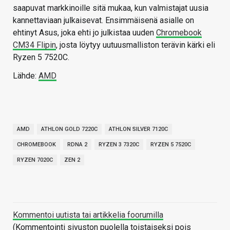
saapuvat markkinoille sitä mukaa, kun valmistajat uusia
kannettaviaan julkaisevat. Ensimmäisenä asialle on
ehtinyt Asus, joka ehti jo julkistaa uuden
Chromebook
CM34 Flipin
, josta löytyy uutuusmalliston terävin kärki eli
Ryzen 5 7520C.
Lähde:
AMD
AMD
ATHLON GOLD 7220C
ATHLON SILVER 7120C
CHROMEBOOK
RDNA 2
RYZEN 3 7320C
RYZEN 5 7520C
RYZEN 7020C
ZEN 2
Kommentoi uutista tai artikkelia foorumilla
(Kommentointi sivuston puolella toistaiseksi pois