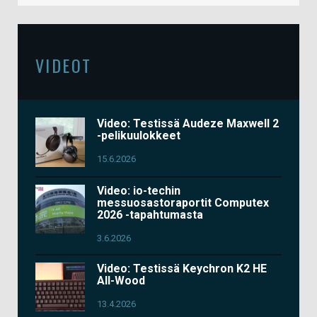
VIDEOT
Video: Testissä Audeze Maxwell 2
-pelikuulokkeet
15.6.2026
Video: io-techin
messuosastoraportit Computex
2026 -tapahtumasta
3.6.2026
Video: Testissä Keychron K2 HE
All-Wood
13.4.2026