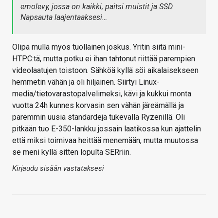
emolevy, jossa on kaikki, paitsi muistit ja SSD.
Napsauta laajentaaksesi…
Olipa mulla myös tuollainen joskus. Yritin siitä mini-
HTPC:tä, mutta potku ei ihan tahtonut riittää parempien
videolaatujen toistoon. Sähköä kyllä söi aikalaisekseen
hemmetin vähän ja oli hiljainen. Siirtyi Linux-
media/tietovarastopalvelimeksi, kävi ja kukkui monta
vuotta 24h kunnes korvasin sen vähän järeämällä ja
paremmin uusia standardeja tukevalla Ryzenillä. Oli
pitkään tuo E-350-lankku jossain laatikossa kun ajattelin
että miksi toimivaa heittää menemään, mutta muutossa
se meni kyllä sitten lopulta SERriin.
Kirjaudu sisään vastataksesi