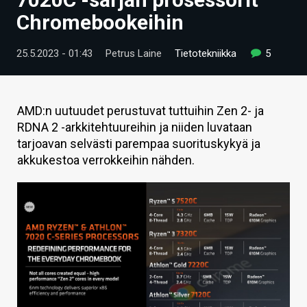
ARTIKKELIT
Chromebookeihin
VIDEOT
25.5.2023 - 01:43
Petrus Laine
Tietotekniikka
5
TECHBBS
TIETOA
AMD:n uutuudet perustuvat tuttuihin Zen 2- ja
RDNA 2 -arkkitehtuureihin ja niiden luvataan
HINTA.FI
tarjoavan selvästi parempaa suorituskykyä ja
akkukestoa verrokkeihin nähden.
KAUPPA
VAIHDA TEEMA
HAKU