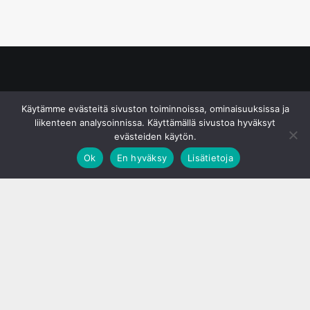
© S&J Media Oy
Käytämme evästeitä sivuston toiminnoissa, ominaisuuksissa ja
liikenteen analysoinnissa. Käyttämällä sivustoa hyväksyt
evästeiden käytön.
Ok
En hyväksy
Lisätietoja
;