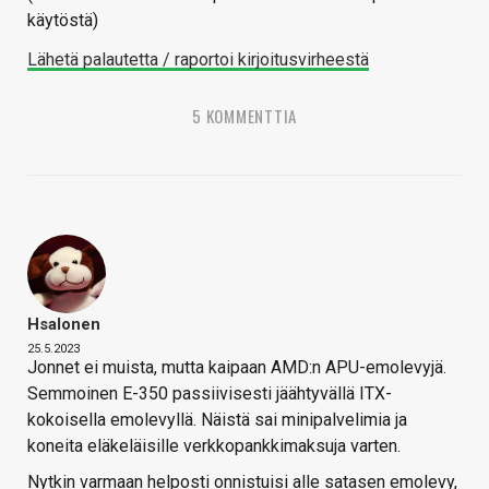
käytöstä)
Lähetä palautetta / raportoi kirjoitusvirheestä
5 KOMMENTTIA
Hsalonen
25.5.2023
Jonnet ei muista, mutta kaipaan AMD:n APU-emolevyjä.
Semmoinen E-350 passiivisesti jäähtyvällä ITX-
kokoisella emolevyllä. Näistä sai minipalvelimia ja
koneita eläkeläisille verkkopankkimaksuja varten.
Nytkin varmaan helposti onnistuisi alle satasen emolevy,