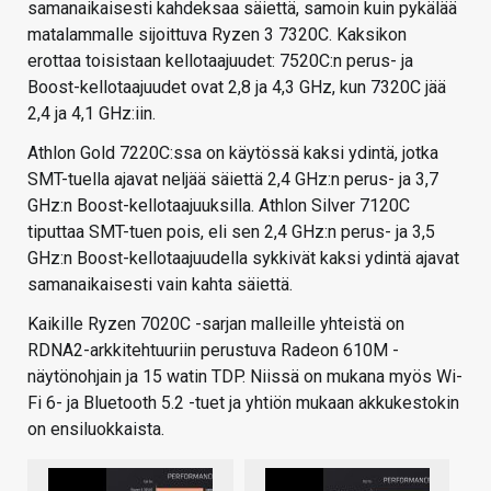
samanaikaisesti kahdeksaa säiettä, samoin kuin pykälää
matalammalle sijoittuva Ryzen 3 7320C. Kaksikon
erottaa toisistaan kellotaajuudet: 7520C:n perus- ja
Boost-kellotaajuudet ovat 2,8 ja 4,3 GHz, kun 7320C jää
2,4 ja 4,1 GHz:iin.
Athlon Gold 7220C:ssa on käytössä kaksi ydintä, jotka
SMT-tuella ajavat neljää säiettä 2,4 GHz:n perus- ja 3,7
GHz:n Boost-kellotaajuuksilla. Athlon Silver 7120C
tiputtaa SMT-tuen pois, eli sen 2,4 GHz:n perus- ja 3,5
GHz:n Boost-kellotaajuudella sykkivät kaksi ydintä ajavat
samanaikaisesti vain kahta säiettä.
Kaikille Ryzen 7020C -sarjan malleille yhteistä on
RDNA2-arkkitehtuuriin perustuva Radeon 610M -
näytönohjain ja 15 watin TDP. Niissä on mukana myös Wi-
Fi 6- ja Bluetooth 5.2 -tuet ja yhtiön mukaan akkukestokin
on ensiluokkaista.