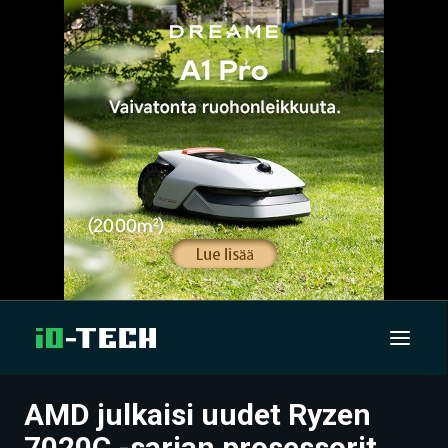
AMD julkaisi uudet Ryzen
UUTISET
7020C -sarjan prosessorit