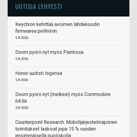
UUTISIA LYHYESTI
Keychron kehittää avoimen lähdekoodin
firmwarea pelihiiriin
5.8.2026
Doom pyörii nyt myös Paintissa
5.8.2026
Honor uudisti logonsa
5.8.2026
Doom pyörii nyt (melkein) myös Commodore
64:llä
3.8.2026
Counterpoint Research: Mobiilijärjestelmäpiirien
toimitukset laskivat jopa 15 % vuoden
ensimmäisellä puoliskolla