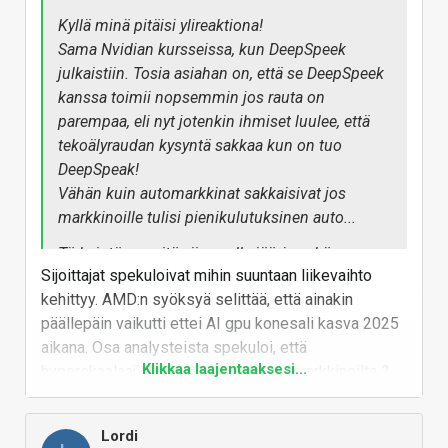
Kyllä minä pitäisi ylireaktiona!
Sama Nvidian kursseissa, kun DeepSpeek
julkaistiin. Tosia asiahan on, että se DeepSpeek
kanssa toimii nopsemmin jos rauta on
parempaa, eli nyt jotenkin ihmiset luulee, että
tekoälyraudan kysyntä sakkaa kun on tuo
DeepSpeak!
Vähän kuin automarkkinat sakkaisivat jos
markkinoille tulisi pienikulutuksinen auto...
Tärkeintä on mitä viivan alle jää, ja sekä
Sijoittajat spekuloivat mihin suuntaan liikevaihto
Nvidialla, että AMD:llä näyttäisi viivan alle
kehittyy. AMD:n syöksyä selittää, että ainakin
jäävän ihan kohtuullinen lukema!
päällepäin vaikutti ettei AI gpu konesali kasva 2025
Ja olen Tanelin kanssa samaa mieltä. Vaikka
aikana. Osa analysteista spekuloi, että
Intel on menettänyt osuuksiaan, se silti on iso ja
Klikkaa laajentaaksesi...
hyperskaalaajien omat raudat vievät markkinoilta 2.
pelissä mukana. Joten mitä lähemmäs 50 / 50
paikan ja amd:lle ei ole tilaa. AMD countteroi
tuo menee, sen parempi tulevaisuuden
argumentteja sanomalla, että mi3550:en on
kannalta. Olen aika varma, että Intel saa kyllä
Lordi
kilpailukykyisempi kuin nykyinen tuote ja tulee
prossapuolen kuntoon, vaikka nyt vähän