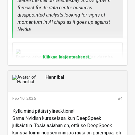
before the bell on Wednesday. AMD's growth
forecast for its data center business
disappointed analysts looking for signs of
momentum in AI chips as it goes up against
Nvidia
Klikkaa laajentaaksesi...
AMD stock slides despite
Q4 earnings beat, strong Q1
forecast
Hannibal
AMD announced its Q4 earnings
on Tuesday, beating on the top
and bottom lines.
Feb 10, 2025
#4
finance.yahoo.com
Kyllä minä pitäisi ylireaktiona!
Vastaa
Sama Nvidian kursseissa, kun DeepSpeek
julkaistiin. Tosia asiahan on, että se DeepSpeek
kanssa toimii nopsemmin jos rauta on parempaa, eli