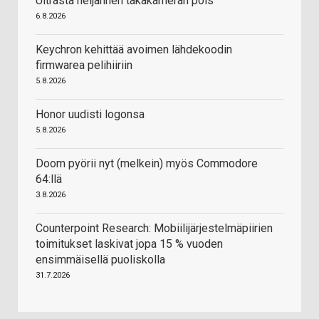
Ultrasta neljännen takakameran pois
6.8.2026
Keychron kehittää avoimen lähdekoodin
firmwarea pelihiiriin
5.8.2026
Honor uudisti logonsa
5.8.2026
Doom pyörii nyt (melkein) myös Commodore
64:llä
3.8.2026
Counterpoint Research: Mobiilijärjestelmäpiirien
toimitukset laskivat jopa 15 % vuoden
ensimmäisellä puoliskolla
31.7.2026