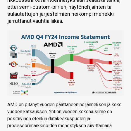
ettei semi-custom-piirien, näytönohjainten tai
KAUPPA
sulautettujen järjestelmien heikompi menekki
VAIHDA TEEMA
jarruttanut vauhtia liikaa.
HAKU
AMD on pitänyt vuoden päättäneen neljänneksen ja koko
vuoden katsauksen. Yhtiön vuoden kokonaisilme on
positiivinen etenkin datakeskuspuolen ja
prosessorimarkkinoiden menestyksen siivittämänä.