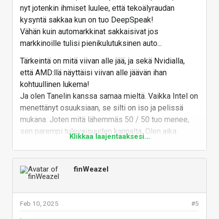
nyt jotenkin ihmiset luulee, että tekoälyraudan
kysyntä sakkaa kun on tuo DeepSpeak!
Vähän kuin automarkkinat sakkaisivat jos
markkinoille tulisi pienikulutuksinen auto...
Tärkeintä on mitä viivan alle jää, ja sekä Nvidialla,
että AMD:llä näyttäisi viivan alle jäävän ihan
kohtuullinen lukema!
Ja olen Tanelin kanssa samaa mieltä. Vaikka Intel on
menettänyt osuuksiaan, se silti on iso ja pelissä
mukana. Joten mitä lähemmäs 50 / 50 tuo menee,
sen parempi tulevaisuuden kannalta. Olen aika
Klikkaa laajentaaksesi...
varma, että Intel saa kyllä prossapuolen kuntoon,
vaikka nyt vähän sakkaa. Saisi vain
graffapuolellekkin sen 50/50 tai 33/33/33 niin
finWeazel
pysyisi kilpailu tasaisena!
Vastaa
Feb 10, 2025
#5