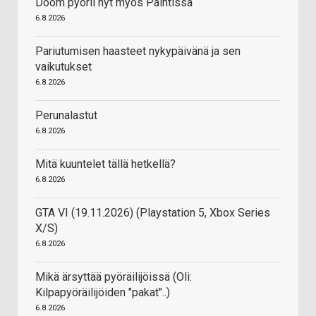
Doom pyörii nyt myös Paintissa
6.8.2026
Pariutumisen haasteet nykypäivänä ja sen
vaikutukset
6.8.2026
Perunalastut
6.8.2026
Mitä kuuntelet tällä hetkellä?
6.8.2026
GTA VI (19.11.2026) (Playstation 5, Xbox Series
X/S)
6.8.2026
Mikä ärsyttää pyöräilijöissä (Oli:
Kilpapyöräilijöiden "pakat"..)
6.8.2026