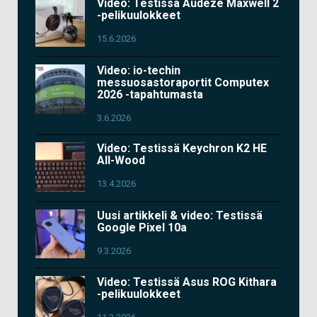
Video: Testissä Audeze Maxwell 2
-pelikuulokkeet
15.6.2026
Video: io-techin
messuosastoraportit Computex
2026 -tapahtumasta
3.6.2026
Video: Testissä Keychron K2 HE
All-Wood
13.4.2026
Uusi artikkeli & video: Testissä
Google Pixel 10a
9.3.2026
Video: Testissä Asus ROG Kithara
-pelikuulokkeet