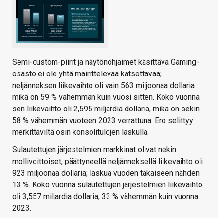
Semi-custom-piirit ja näytönohjaimet käsittävä Gaming-
osasto ei ole yhtä mairittelevaa katsottavaa;
neljänneksen liikevaihto oli vain 563 miljoonaa dollaria
mikä on 59 % vähemmän kuin vuosi sitten. Koko vuonna
sen liikevaihto oli 2,595 miljardia dollaria, mikä on sekin
58 % vähemmän vuoteen 2023 verrattuna. Ero selittyy
merkittäviltä osin konsolitulojen laskulla.
Sulautettujen järjestelmien markkinat olivat nekin
mollivoittoiset, päättyneellä neljänneksellä liikevaihto oli
923 miljoonaa dollaria; laskua vuoden takaiseen nähden
13 %. Koko vuonna sulautettujen järjestelmien liikevaihto
oli 3,557 miljardia dollaria, 33 % vähemmän kuin vuonna
2023.