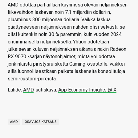
AMD odottaa parhaillaan käynnissä olevan neljänneksen
liikevaihdon laskevan noin 7,1 miljardiin dollariin,
plusmiinus 300 miljoonaa dollaria. Vaikka laskua
päättyneeseen neljännekseen nähden olisi selvästi, se
olisi kuitenkin noin 30 % paremmin, kuin vuoden 2024
ensimmäisellä neljänneksellä. Yhtiön odotetaan
julkaisevan kuluvan neljänneksen aikana ainakin Radeon
RX 9070 -sarjan näytönohjaimet, mistä voi odottaa
jonkinlaista piristysruisketta Gaming-osastolle, vaikkei
sillä luonnollisestikaan paikata laskeneita konsolituloja
semi-custom-piireistä.
Lähde:
AMD
, uutiskuva:
App Economy Insights @ X
AMD
OSAVUOSIKATSAUS