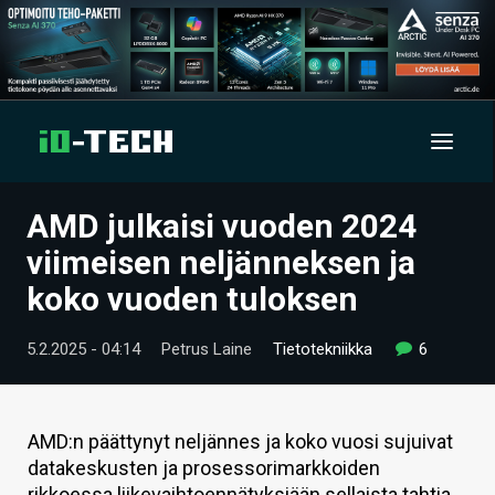
AMD julkaisi vuoden 2024
UUTISET
viimeisen neljänneksen ja
ARTIKKELIT
koko vuoden tuloksen
VIDEOT
5.2.2025 - 04:14
Petrus Laine
Tietotekniikka
6
TECHBBS
TIETOA
AMD:n päättynyt neljännes ja koko vuosi sujuivat
datakeskusten ja prosessorimarkkoiden
HINTA.FI
rikkoessa liikevaihtoennätyksiään sellaista tahtia,