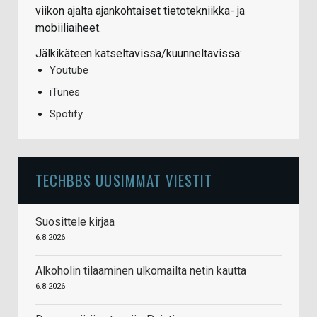
viikon ajalta ajankohtaiset tietotekniikka- ja
mobiiliaiheet.
Jälkikäteen katseltavissa/kuunneltavissa:
Youtube
iTunes
Spotify
TECHBBS UUSIMMAT VIESTIT
Suosittele kirjaa
6.8.2026
Alkoholin tilaaminen ulkomailta netin kautta
6.8.2026