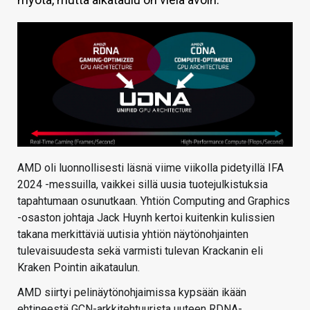
KAUPPA
VAIHDA TEEMA
HAKU
AMD oli luonnollisesti läsnä viime viikolla pidetyillä IFA
2024 -messuilla, vaikkei sillä uusia tuotejulkistuksia
tapahtumaan osunutkaan. Yhtiön Computing and Graphics
-osaston johtaja Jack Huynh kertoi kuitenkin kulissien
takana merkittäviä uutisia yhtiön näytönohjainten
tulevaisuudesta sekä varmisti tulevan Krackanin eli
Kraken Pointin aikataulun.
AMD siirtyi pelinäytönohjaimissa kypsään ikään
ehtineestä GCN-arkkitehtuurista uuteen RDNA-