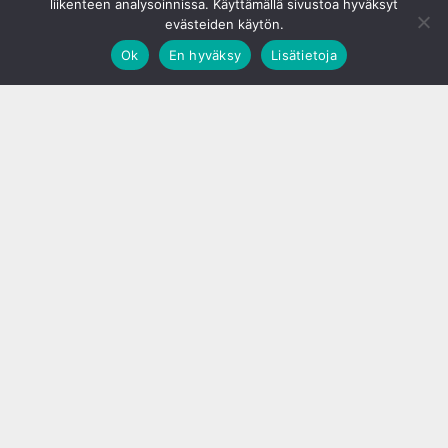
liikenteen analysoinnissa. Käyttämällä sivustoa hyväksyt
evästeiden käytön.
Ok
En hyväksy
Lisätietoja
;