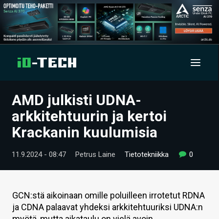
AMD julkisti UDNA-
UUTISET
arkkitehtuurin ja kertoi
ARTIKKELIT
Krackanin kuulumisia
VIDEOT
11.9.2024 - 08:47
Petrus Laine
Tietotekniikka
0
TECHBBS
TIETOA
GCN:stä aikoinaan omille poluilleen irrotetut RDNA
ja CDNA palaavat yhdeksi arkkitehtuuriksi UDNA:n
HINTA.FI
myötä, mutta aikataulu on vielä avoin.