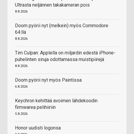
Ultrasta neljännen takakameran pois
8.8.2026
Doom pyörii nyt (melkein) myös Commodore
64:llä
8.8.2026
Tim Culpan: Applella on miljardin edestä iPhone-
puhelinten siruja odottamassa muistipiirejä
8.8.2026
Doom pyörii nyt myös Paintissa
6.8.2026
Keychron kehittää avoimen lähdekoodin
firmwarea pelihiiriin
5.8.2026
Honor uudisti logonsa