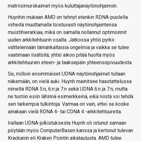
matriisimurskaimet myös kuluttajanäytönohjaimiin.
Huynhin mukaan AMD on tehnyt etenkin RDNA-puolella
virheitä muuttamalla toistuvasti näytönohjaintensa
muistihierarkiaa, mikä on samalla nollannut optimoinnit
uuden arkkitehtuurin osalta. Jatkossa yhtiö pyrkii
välttelemään tämänkaltaisia ongelmia ja vaikka se tulee
vaatimaan lisätöitä, yhtiö aikoo pitää huolta myös
arkkitehtuurien eteen- ja taaksepäin yhteensopivuudesta.
Se, milloin ensimmäiset UDNA-näytönohjaimet tullaan
näkemään, on vielä auki. Huynh mainitsee haastattelussa
nimeltä RDNA 5:n, 6:n ja 7:n sekä UDNA 6:n ja 7:n, mutta
ne tuotiin esiin lähinnä esimerkkeinä, eikä niistä voi tehdä
sen tarkempia tulkintoja. Varmaa on vain, ettei se koske
ainakaan vielä RDNA 4- tai CDNA 4 -arkkitehtuureita.
Irallaan UDNA-julkistuksesta Huynh oli istunut samaan
pöytään myös ComputerBasen kanssa ja kertonut tulevan
Krackanin eli Kraken Pointin aikataulusta. AMD tulee