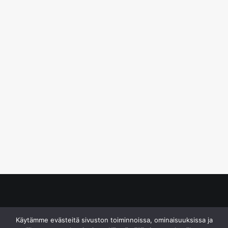
© S&J Media Oy
Käytämme evästeitä sivuston toiminnoissa, ominaisuuksissa ja