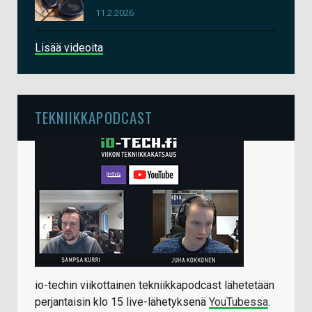
11.2.2026
Lisää videoita
TEKNIIKKAPODCAST
io-techin viikottainen tekniikkapodcast lähetetään
perjantaisin klo 15 live-lähetyksenä
YouTubessa
.