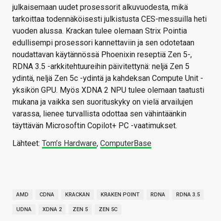
julkaisemaan uudet prosessorit alkuvuodesta, mikä
tarkoittaa todennäköisesti julkistusta CES-messuilla heti
vuoden alussa. Krackan tulee olemaan Strix Pointia
edullisempi prosessori kannettaviin ja sen odotetaan
noudattavan käytännössä Phoenixin reseptiä Zen 5-,
RDNA 3.5 -arkkitehtuureihin päivitettynä: neljä Zen 5
ydintä, neljä Zen 5c -ydintä ja kahdeksan Compute Unit -
yksikön GPU. Myös XDNA 2 NPU tulee olemaan taatusti
mukana ja vaikka sen suorituskyky on vielä arvailujen
varassa, lienee turvallista odottaa sen vähintäänkin
täyttävän Microsoftin Copilot+ PC -vaatimukset.
Lähteet:
Tom’s Hardware
,
ComputerBase
AMD
CDNA
KRACKAN
KRAKEN POINT
RDNA
RDNA 3.5
UDNA
XDNA 2
ZEN 5
ZEN 5C