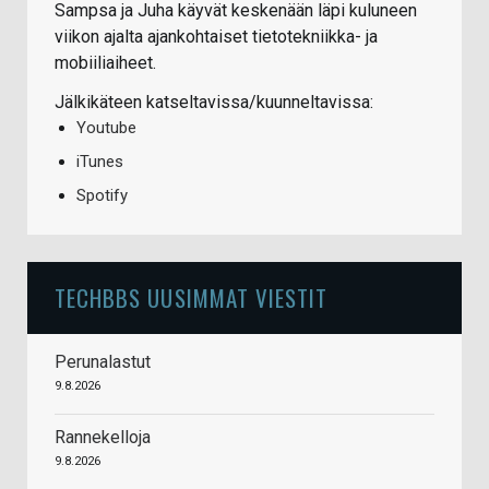
Sampsa ja Juha käyvät keskenään läpi kuluneen
viikon ajalta ajankohtaiset tietotekniikka- ja
mobiiliaiheet.
Jälkikäteen katseltavissa/kuunneltavissa:
Youtube
iTunes
Spotify
TECHBBS UUSIMMAT VIESTIT
Perunalastut
9.8.2026
Rannekelloja
9.8.2026