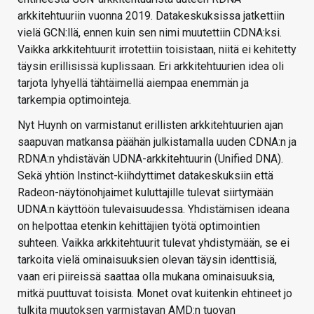
arkkitehtuuriin vuonna 2019. Datakeskuksissa jatkettiin
vielä GCN:llä, ennen kuin sen nimi muutettiin CDNA:ksi.
Vaikka arkkitehtuurit irrotettiin toisistaan, niitä ei kehitetty
täysin erillisissä kuplissaan. Eri arkkitehtuurien idea oli
tarjota lyhyellä tähtäimellä aiempaa enemmän ja
tarkempia optimointeja.
Nyt Huynh on varmistanut erillisten arkkitehtuurien ajan
saapuvan matkansa päähän julkistamalla uuden CDNA:n ja
RDNA:n yhdistävän UDNA-arkkitehtuurin (Unified DNA).
Sekä yhtiön Instinct-kiihdyttimet datakeskuksiin että
Radeon-näytönohjaimet kuluttajille tulevat siirtymään
UDNA:n käyttöön tulevaisuudessa. Yhdistämisen ideana
on helpottaa etenkin kehittäjien työtä optimointien
suhteen. Vaikka arkkitehtuurit tulevat yhdistymään, se ei
tarkoita vielä ominaisuuksien olevan täysin identtisiä,
vaan eri piireissä saattaa olla mukana ominaisuuksia,
mitkä puuttuvat toisista. Monet ovat kuitenkin ehtineet jo
tulkita muutoksen varmistavan AMD:n tuovan