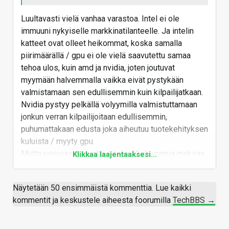
Luultavasti vielä vanhaa varastoa. Intel ei ole
immuuni nykyiselle markkinatilanteelle. Ja intelin
katteet ovat olleet heikommat, koska samalla
piirimäärällä / gpu ei ole vielä saavutettu samaa
tehoa ulos, kuin amd ja nvidia, joten joutuvat
myymään halvemmalla vaikka eivät pystykään
valmistamaan sen edullisemmin kuin kilpailijatkaan.
Nvidia pystyy pelkällä volyymilla valmistuttamaan
jonkun verran kilpailijoitaan edullisemmin,
puhumattakaan edusta joka aiheutuu tuotekehityksen
kuluista / myyty gpu.
Mutta perusasia on että intelin 12gb vramia maksaa
Klikkaa laajentaaksesi...
enemmän kuin Nvidian 8gb vramia… ja kun muistin
hinta nousee kohisten… ero
Näytetään 50 ensimmäistä kommenttia. Lue kaikki
valmistuskustannuksissa kasvaa Nvidian ja AMDn
kommentit ja keskustele aiheesta foorumilla
TechBBS →
8gb kortteihin verrattuna koko ajan,
Se, etteivät ihmiset osta Intelin graffakortteja on
sitten asia ihan erikseen, siinä missä Nvidian laput