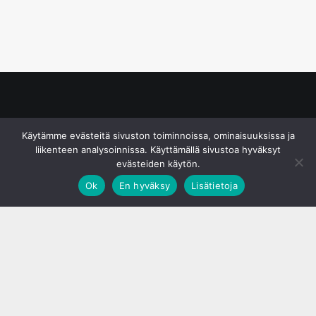
© S&J Media Oy
Käytämme evästeitä sivuston toiminnoissa, ominaisuuksissa ja
liikenteen analysoinnissa. Käyttämällä sivustoa hyväksyt
evästeiden käytön.
Ok
En hyväksy
Lisätietoja
;