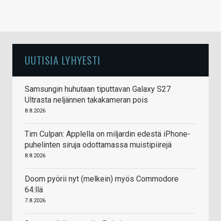
revityn käsistä ja amd jotenkin onnistuu tekemään
kauppaa kohtuullisilla kysyntäluvuilla. Kysyntä
vaikuttaa hintoihin myös… ja siellä makaa intelin
ongelma hintojen suhteen.
UUTISIA LYHYESTI
Vastaa
Samsungin huhutaan tiputtavan Galaxy S27
Ultrasta neljännen takakameran pois
8.8.2026
Tim Culpan: Applella on miljardin edestä iPhone-
puhelinten siruja odottamassa muistipiirejä
8.8.2026
Doom pyörii nyt (melkein) myös Commodore
64:llä
7.8.2026