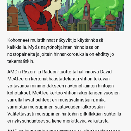
Kohonneet muistihinnat näkyvät jo käytännössä
kaikkialla. Myös näytönohjainten hinnoissa on
nostopaineita ja joitain hinnankorotuksia on ehditty jo
tekemäänkin.
AMD:n Ryzen- ja Radeon-tuotteita hallinnoiva David
McAfee on kertonut haastattelussa yhtiön tekevän
voitavansa minimoidakseen näytönohjainten hintojen
kohotukset. McAfee kertoo yhtiön rakentaneen vuosien
varrella hyvät suhteet eri muistivalmistajiin, mikä
varmistaa muistipiirien saatavuuden jatkossakin.
Valitettavasti muistipiirien hintoihin pitkilläkään suhteilla
ei nykysuhdanteessa liene merkittävää vaikutusta.