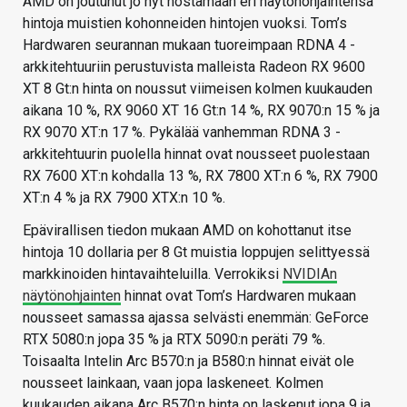
AMD on joutunut jo nyt nostamaan eri näytönohjaintensa
hintoja muistien kohonneiden hintojen vuoksi. Tom’s
Hardwaren seurannan mukaan tuoreimpaan RDNA 4 -
arkkitehtuuriin perustuvista malleista Radeon RX 9600
XT 8 Gt:n hinta on noussut viimeisen kolmen kuukauden
aikana 10 %, RX 9060 XT 16 Gt:n 14 %, RX 9070:n 15 % ja
RX 9070 XT:n 17 %. Pykälää vanhemman RDNA 3 -
arkkitehtuurin puolella hinnat ovat nousseet puolestaan
RX 7600 XT:n kohdalla 13 %, RX 7800 XT:n 6 %, RX 7900
XT:n 4 % ja RX 7900 XTX:n 10 %.
Epävirallisen tiedon mukaan AMD on kohottanut itse
hintoja 10 dollaria per 8 Gt muistia loppujen selittyessä
markkinoiden hintavaihteluilla. Verrokiksi
NVIDIAn
näytönohjainten
hinnat ovat Tom’s Hardwaren mukaan
nousseet samassa ajassa selvästi enemmän: GeForce
RTX 5080:n jopa 35 % ja RTX 5090:n peräti 79 %.
Toisaalta Intelin Arc B570:n ja B580:n hinnat eivät ole
nousseet lainkaan, vaan jopa laskeneet. Kolmen
kuukauden aikana Arc B570:n hinta on laskenut jopa 9 ja