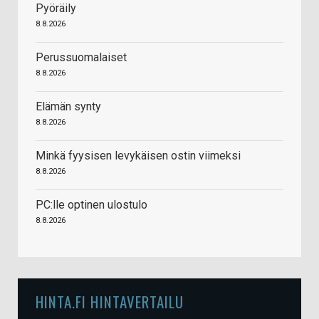
Pyöräily
8.8.2026
Perussuomalaiset
8.8.2026
Elämän synty
8.8.2026
Minkä fyysisen levykäisen ostin viimeksi
8.8.2026
PC:lle optinen ulostulo
8.8.2026
HINTA.FI HINTAVERTAILU