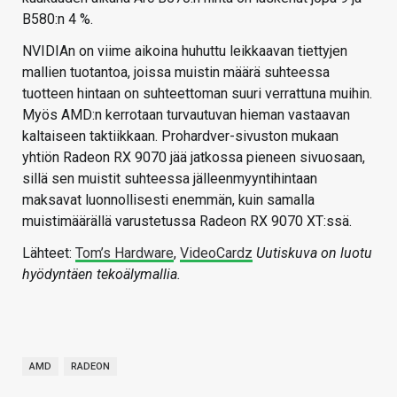
B580:n 4 %.
NVIDIAn on viime aikoina huhuttu leikkaavan tiettyjen
mallien tuotantoa, joissa muistin määrä suhteessa
tuotteen hintaan on suhteettoman suuri verrattuna muihin.
Myös AMD:n kerrotaan turvautuvan hieman vastaavan
kaltaiseen taktiikkaan. Prohardver-sivuston mukaan
yhtiön Radeon RX 9070 jää jatkossa pieneen sivuosaan,
sillä sen muistit suhteessa jälleenmyyntihintaan
maksavat luonnollisesti enemmän, kuin samalla
muistimäärällä varustetussa Radeon RX 9070 XT:ssä.
Lähteet:
Tom’s Hardware
,
VideoCardz
Uutiskuva on luotu
hyödyntäen tekoälymallia.
AMD
RADEON