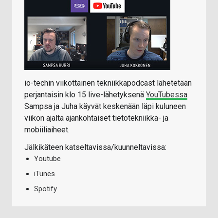
io-techin viikottainen tekniikkapodcast lähetetään
perjantaisin klo 15 live-lähetyksenä
YouTubessa
.
Sampsa ja Juha käyvät keskenään läpi kuluneen
viikon ajalta ajankohtaiset tietotekniikka- ja
mobiiliaiheet.
Jälkikäteen katseltavissa/kuunneltavissa:
Youtube
iTunes
Spotify