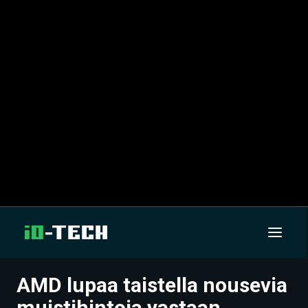
AMD lupaa taistella nousevia
UUTISET
muistihintoja vastaan