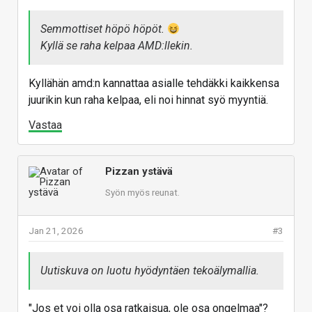
Semmottiset höpö höpöt.
Kyllä se raha kelpaa AMD:llekin.
Kyllähän amd:n kannattaa asialle tehdäkki kaikkensa
juurikin kun raha kelpaa, eli noi hinnat syö myyntiä.
Vastaa
Pizzan ystävä
Syön myös reunat.
Jan 21, 2026
#3
Uutiskuva on luotu hyödyntäen tekoälymallia.
"Jos et voi olla osa ratkaisua, ole osa ongelmaa"?