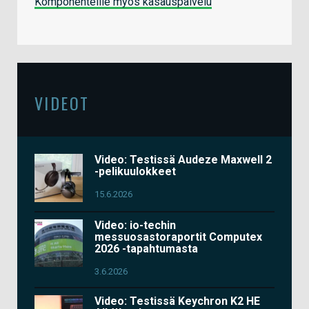
Komponenteille myös kasauspalvelu
VIDEOT
Video: Testissä Audeze Maxwell 2
-pelikuulokkeet
15.6.2026
Video: io-techin
messuosastoraportit Computex
2026 -tapahtumasta
3.6.2026
Video: Testissä Keychron K2 HE