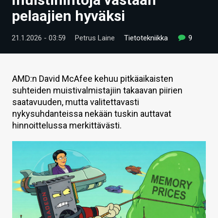
ARTIKKELIT
pelaajien hyväksi
VIDEOT
21.1.2026 - 03:59
Petrus Laine
Tietotekniikka
9
TECHBBS
TIETOA
AMD:n David McAfee kehuu pitkäaikaisten
suhteiden muistivalmistajiin takaavan piirien
HINTA.FI
saatavuuden, mutta valitettavasti
nykysuhdanteissa nekään tuskin auttavat
KAUPPA
hinnoittelussa merkittävästi.
VAIHDA TEEMA
HAKU