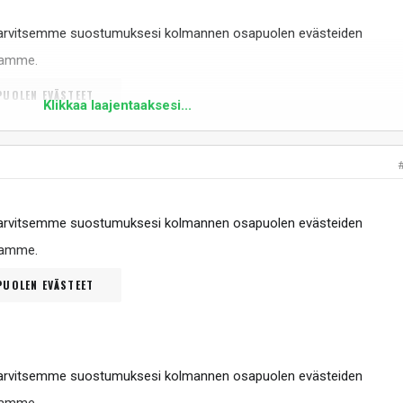
tarvitsemme suostumuksesi kolmannen osapuolen evästeiden
ltamme
.
UOLEN EVÄSTEET
Klikkaa laajentaaksesi...
ehSBMGVtrY
tarvitsemme suostumuksesi kolmannen osapuolen evästeiden
ltamme
.
UOLEN EVÄSTEET
tarvitsemme suostumuksesi kolmannen osapuolen evästeiden