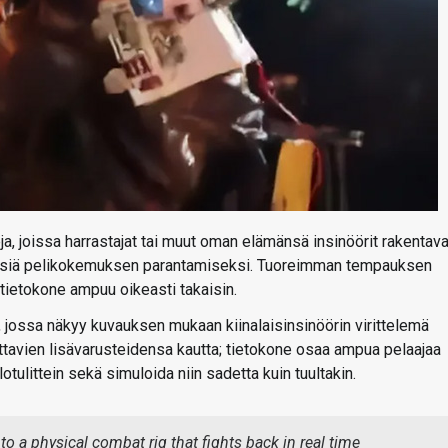
eja, joissa harrastajat tai muut oman elämänsä insinöörit rakentava
ityksiä pelikokemuksen parantamiseksi. Tuoreimman tempauksen
 tietokone ampuu oikeasti takaisin.
n, jossa näkyy kuvauksen mukaan kiinalaisinsinöörin virittelemä
tavien lisävarusteidensa kautta; tietokone osaa ampua pelaajaa
lotulittein sekä simuloida niin sadetta kuin tuultakin.
 a physical combat rig that fights back in real time