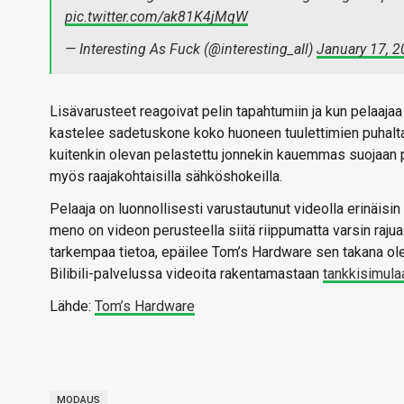
pic.twitter.com/ak81K4jMqW
— Interesting As Fuck (@interesting_aIl)
January 17, 
Lisävarusteet reagoivat pelin tapahtumiin ja kun pelaaja
kastelee sadetuskone koko huoneen tuulettimien puhaltae
kuitenkin olevan pelastettu jonnekin kauemmas suojaan p
myös raajakohtaisilla sähköshokeilla.
Pelaaja on luonnollisesti varustautunut videolla erinäisin 
meno on videon perusteella siitä riippumatta varsin rajua
tarkempaa tietoa, epäilee Tom’s Hardware sen takana ole
Bilibili-palvelussa videoita rakentamastaan
tankkisimulaa
Lähde:
Tom’s Hardware
MODAUS