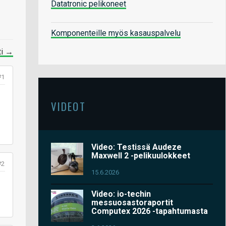
Datatronic pelikoneet
Komponenteille myös kasauspalvelu
ti →
#1
VIDEOT
Video: Testissä Audeze
Maxwell 2 -pelikuulokkeet
#2
15.6.2026
Video: io-techin
messuosastoraportit
Computex 2026 -tapahtumasta