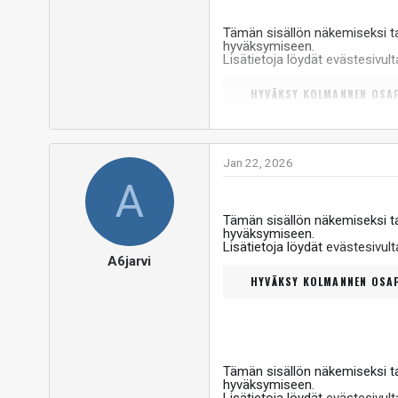
Tämän sisällön näkemiseksi 
hyväksymiseen.
Lisätietoja löydät
evästesivu
HYVÄKSY KOLMANNEN OSAP
Jan 22, 2026
Linkki: https://www.youtube.com/watch?v=B
A
Vastaa
Tämän sisällön näkemiseksi 
hyväksymiseen.
Lisätietoja löydät
evästesivu
A6jarvi
HYVÄKSY KOLMANNEN OSAP
Tämän sisällön näkemiseksi 
hyväksymiseen.