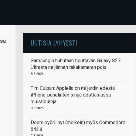
ssä
UUTISIA LYHYESTI
Samsungin huhutaan tiputtavan Galaxy S27
Ultrasta neljännen takakameran pois
8.8.2026
Tim Culpan: Applella on miljardin edestä
iPhone-puhelinten siruja odottamassa
muistipiirejä
8.8.2026
Doom pyörii nyt (melkein) myös Commodore
64:llä
7.8.2026