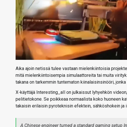
Aika ajoin netissä tulee vastaan mielenkiintoisia projekt
mitä mielenkiintoisempia simulaattoreita tai muita vir
takana on tarkemmin tuntematon kiinalaisinsinööri, jonka
X-käyttäjä Interesting_aIl on julkaissut lyhyehkön video
pelitietokone. Se poikkeaa normaalista koko huoneen kat
takaisin erilaisin pyroteknisin efektein, sähköshokein ja i
A Chinese engineer turned a standard gaming setup Into