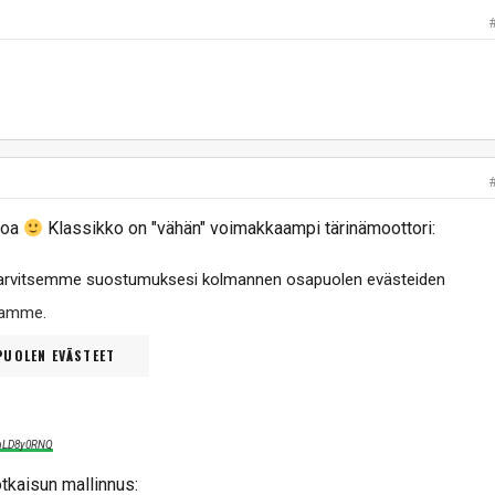
soa
Klassikko on "vähän" voimakkaampi tärinämoottori:
tarvitsemme suostumuksesi kolmannen osapuolen evästeiden
ltamme
.
UOLEN EVÄSTEET
xmLD8y0RNQ
tkaisun mallinnus: