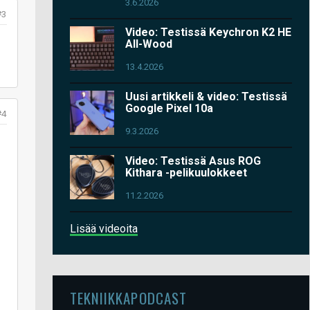
3.6.2026
#3
Video: Testissä Keychron K2 HE
All-Wood
13.4.2026
Uusi artikkeli & video: Testissä
Google Pixel 10a
#4
9.3.2026
Video: Testissä Asus ROG
Kithara -pelikuulokkeet
11.2.2026
Lisää videoita
TEKNIIKKAPODCAST