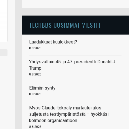
TECHBBS UUSIMMAT VIESTIT
Laadukkaat kuulokkeet?
8.8.2026
Yhdysvaltain 45. ja 47. presidentti Donald J.
Trump
8.8.2026
Elämän synty
8.8.2026
Myös Claude-tekoäly murtautui ulos
suljetusta testiympäristöstä – hyökkäsi
kolmeen organisaatioon
8.8.2026