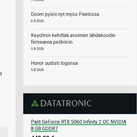
Doom pyörii nyt myös Paintissa
6.8.2026
Keychron kehittää avoimen lähdekoodin
firmwarea pelihiiriin
5.8.2026
Honor uudisti logonsa
5.8.2026
t
Palit GeForce RTX 5060 Infinity 2 OC NVIDIA
8 GB GDDR7