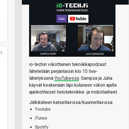
#5
io-techin viikottainen tekniikkapodcast
lähetetään perjantaisin klo 15 live-
lähetyksenä
YouTubessa
. Sampsa ja Juha
käyvät keskenään läpi kuluneen viikon ajalta
ajankohtaiset tietotekniikka- ja mobiiliaiheet.
Jälkikäteen katseltavissa/kuunneltavissa:
Youtube
iTunes
Spotify