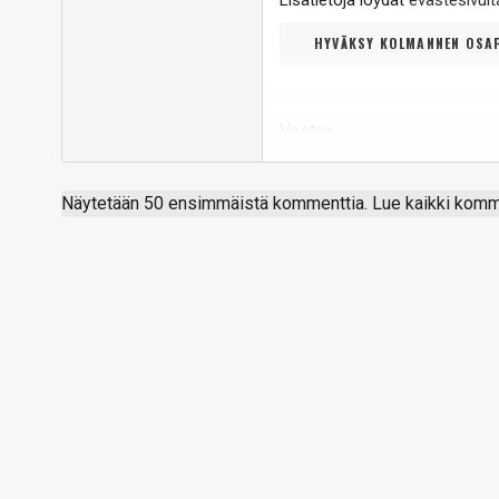
Lisätietoja löydät
evästesivu
HYVÄKSY KOLMANNEN OSAP
Vastaa
Näytetään 50 ensimmäistä kommenttia. Lue kaikki komme