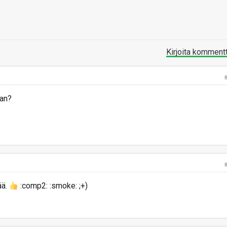
Kirjoita komment
an?
ää.
:comp2: :smoke: ;+)