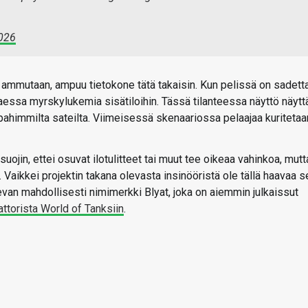
2026
a ammutaan, ampuu tietokone tätä takaisin. Kun pelissä on sadetta
ssa myrskylukemia sisätiloihin. Tässä tilanteessa näyttö näyttä
ahimmilta sateilta. Viimeisessä skenaariossa pelaajaa kuritetaa
suojin, ettei osuvat ilotulitteet tai muut tee oikeaa vahinkoa, mutt
. Vaikkei projektin takana olevasta insinööristä ole tällä haavaa s
van mahdollisesti nimimerkki Blyat, joka on aiemmin julkaissut
ttorista World of Tanksiin
.