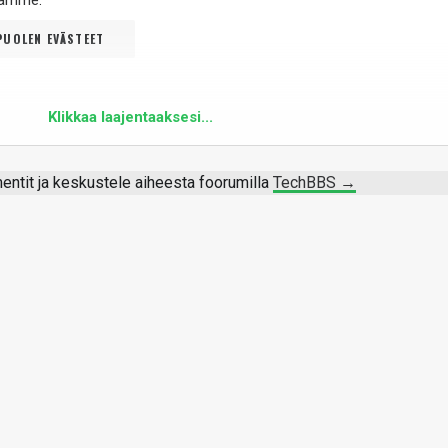
ltamme
.
UOLEN EVÄSTEET
Klikkaa laajentaaksesi...
ntit ja keskustele aiheesta foorumilla
TechBBS →