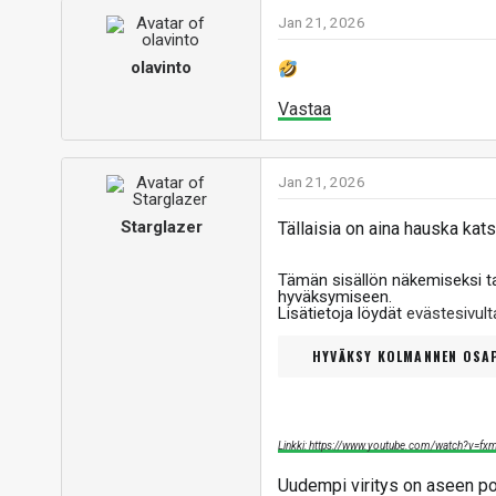
Jan 21, 2026
olavinto
Vastaa
Jan 21, 2026
Starglazer
Tällaisia on aina hauska kat
Tämän sisällön näkemiseksi 
hyväksymiseen.
Lisätietoja löydät
evästesivu
HYVÄKSY KOLMANNEN OSAP
Linkki: https://www.youtube.com/watch?v=f
Uudempi viritys on aseen po