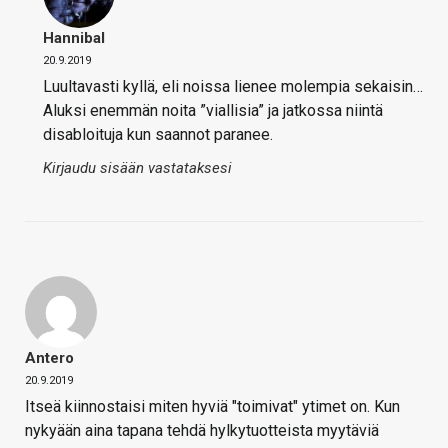
Hannibal
20.9.2019
Luultavasti kyllä, eli noissa lienee molempia sekaisin…
Aluksi enemmän noita ”viallisia” ja jatkossa niintä
disabloituja kun saannot paranee.
Kirjaudu sisään vastataksesi
Antero
20.9.2019
Itseä kiinnostaisi miten hyviä "toimivat" ytimet on. Kun
nykyään aina tapana tehdä hylkytuotteista myytäviä