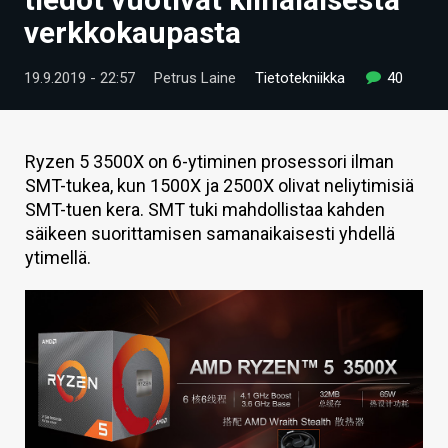
ARTIKKELIT
verkkokaupasta
VIDEOT
19.9.2019 - 22:57
Petrus Laine
Tietotekniikka
40
TECHBBS
TIETOA
Ryzen 5 3500X on 6-ytiminen prosessori ilman
SMT-tukea, kun 1500X ja 2500X olivat neliytimisiä
HINTA.FI
SMT-tuen kera. SMT tuki mahdollistaa kahden
säikeen suorittamisen samanaikaisesti yhdellä
KAUPPA
ytimellä.
VAIHDA TEEMA
HAKU