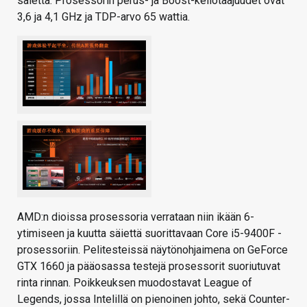
säiettä. Prosessorin perus- ja Boost-kellotaajuudet ovat
3,6 ja 4,1 GHz ja TDP-arvo 65 wattia.
AMD:n dioissa prosessoria verrataan niin ikään 6-
ytimiseen ja kuutta säiettä suorittavaan Core i5-9400F -
prosessoriin. Pelitesteissä näytönohjaimena on GeForce
GTX 1660 ja pääosassa testejä prosessorit suoriutuvat
rinta rinnan. Poikkeuksen muodostavat League of
Legends, jossa Intelillä on pienoinen johto, sekä Counter-