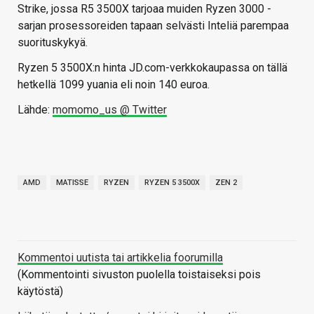
Strike, jossa R5 3500X tarjoaa muiden Ryzen 3000 -
sarjan prosessoreiden tapaan selvästi Inteliä parempaa
suorituskykyä.
Ryzen 5 3500X:n hinta JD.com-verkkokaupassa on tällä
hetkellä 1099 yuania eli noin 140 euroa.
Lähde:
momomo_us @ Twitter
AMD
MATISSE
RYZEN
RYZEN 5 3500X
ZEN 2
Kommentoi uutista tai artikkelia foorumilla
(Kommentointi sivuston puolella toistaiseksi pois
käytöstä)