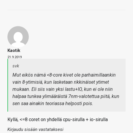
Kaotik
21.9.2019
svk
Mut eikös nämä <8-core kivet ole parhaimillaankin
vain 8-ytimisiä, kun lasketaan rikkinäiset ytimet
mukaan. Eli siis vain yksi lastu+IO, kun ei ole niin
halpaa tunkea ylimääräistä 7nm-valotettua piitä, kun
sen saa ainakin teoriassa helposti pois.
Kyllä, <=8 coret on yhdellä cpu-sirulla + io-sirulla
Kirjaudu sisään vastataksesi