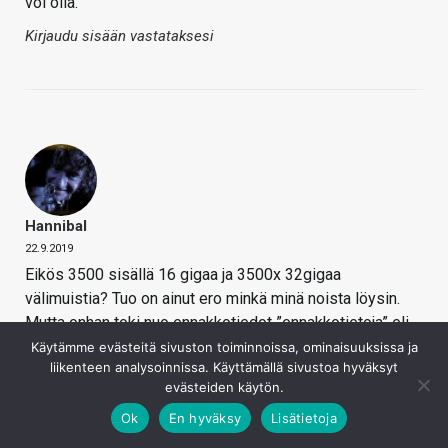
voi olla.
Kirjaudu sisään vastataksesi
Hannibal
22.9.2019
Eikös 3500 sisällä 16 gigaa ja 3500x 32gigaa
välimuistia? Tuo on ainut ero minkä minä noista löysin.
Mutta onhan toki nuo ennakkotiedot ”ennakkotietoja” eli
voihan se olla noinkin.
Käytämme evästeitä sivuston toiminnoissa, ominaisuuksissa ja
liikenteen analysoinnissa. Käyttämällä sivustoa hyväksyt
Kirjaudu sisään vastataksesi
evästeiden käytön.
Ok
En hyväksy
Lisätietoja