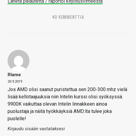
Lähetä palautetta / raportoi kirjoitusvirheestä
40 KOMMENTTIA
Rlame
20.9.2019
Jos AMD olisi saanut puristettua sen 200-300 mhz vielä
lisää kellotaajuuksia niin Intelin kurssi olisi syöksyssä.
9900K vaikuttaa olevan Intelin linnakkeen ainoa
puolustaja ja näitä hyökkäyksiä AMD:lta tulee joka
puolelle!
Kirjaudu sisään vastataksesi