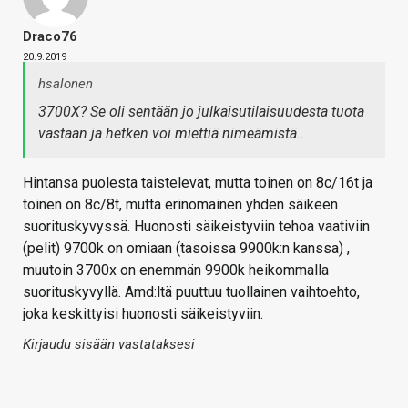
Draco76
20.9.2019
hsalonen
3700X? Se oli sentään jo julkaisutilaisuudesta tuota
vastaan ja hetken voi miettiä nimeämistä..
Hintansa puolesta taistelevat, mutta toinen on 8c/16t ja
toinen on 8c/8t, mutta erinomainen yhden säikeen
suorituskyvyssä. Huonosti säikeistyviin tehoa vaativiin
(pelit) 9700k on omiaan (tasoissa 9900k:n kanssa) ,
muutoin 3700x on enemmän 9900k heikommalla
suorituskyvyllä. Amd:ltä puuttuu tuollainen vaihtoehto,
joka keskittyisi huonosti säikeistyviin.
Kirjaudu sisään vastataksesi