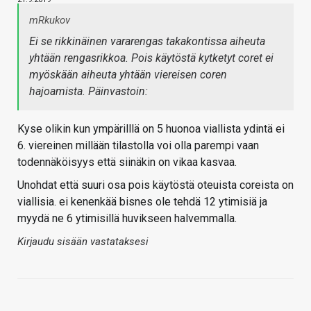
mRkukov
Ei se rikkinäinen vararengas takakontissa aiheuta
yhtään rengasrikkoa. Pois käytöstä kytketyt coret ei
myöskään aiheuta yhtään viereisen coren
hajoamista. Päinvastoin:
Kyse olikin kun ympärilllä on 5 huonoa viallista ydintä ei
6. viereinen millään tilastolla voi olla parempi vaan
todennäköisyys että siinäkin on vikaa kasvaa.
Unohdat että suuri osa pois käytöstä oteuista coreista on
viallisia. ei kenenkää bisnes ole tehdä 12 ytimisiä ja
myydä ne 6 ytimisillä huvikseen halvemmalla.
Kirjaudu sisään vastataksesi