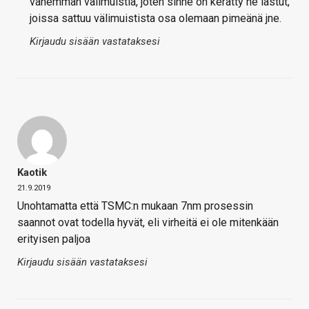
vähemmän välimuistia, joten sinne on kerätty ne lastut,
joissa sattuu välimuistista osa olemaan pimeänä jne.
Kirjaudu sisään vastataksesi
Kaotik
21.9.2019
Unohtamatta että TSMC:n mukaan 7nm prosessin
saannot ovat todella hyvät, eli virheitä ei ole mitenkään
erityisen paljoa
Kirjaudu sisään vastataksesi