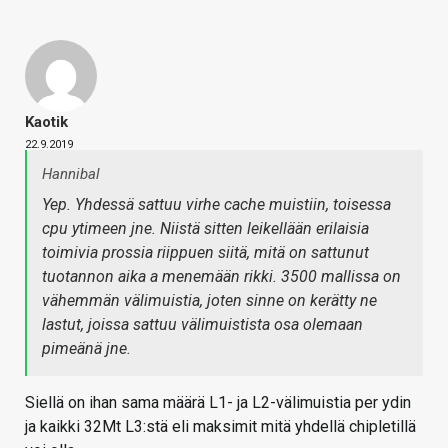
Kaotik
22.9.2019
Hannibal
Yep. Yhdessä sattuu virhe cache muistiin, toisessa
cpu ytimeen jne. Niistä sitten leikellään erilaisia
toimivia prossia riippuen siitä, mitä on sattunut
tuotannon aika a menemään rikki. 3500 mallissa on
vähemmän välimuistia, joten sinne on kerätty ne
lastut, joissa sattuu välimuistista osa olemaan
pimeänä jne.
Siellä on ihan sama määrä L1- ja L2-välimuistia per ydin
ja kaikki 32Mt L3:stä eli maksimit mitä yhdellä chipletillä