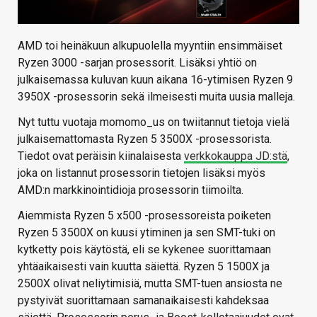
AMD toi heinäkuun alkupuolella myyntiin ensimmäiset
Ryzen 3000 -sarjan prosessorit. Lisäksi yhtiö on
julkaisemassa kuluvan kuun aikana 16-ytimisen Ryzen 9
3950X -prosessorin sekä ilmeisesti muita uusia malleja.
Nyt tuttu vuotaja momomo_us on twiitannut tietoja vielä
julkaisemattomasta Ryzen 5 3500X -prosessorista.
Tiedot ovat peräisin kiinalaisesta
verkkokauppa JD:stä
,
joka on listannut prosessorin tietojen lisäksi myös
AMD:n markkinointidioja prosessorin tiimoilta.
Aiemmista Ryzen 5 x500 -prosessoreista poiketen
Ryzen 5 3500X on kuusi ytiminen ja sen SMT-tuki on
kytketty pois käytöstä, eli se kykenee suorittamaan
yhtäaikaisesti vain kuutta säiettä. Ryzen 5 1500X ja
2500X olivat neliytimisiä, mutta SMT-tuen ansiosta ne
pystyivät suorittamaan samanaikaisesti kahdeksaa