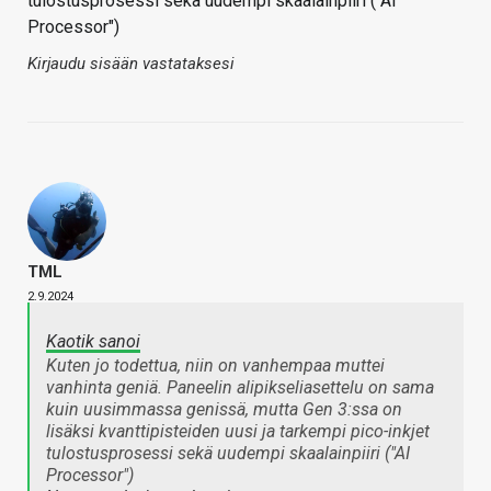
tulostusprosessi sekä uudempi skaalainpiiri ("AI
Processor")
Kirjaudu sisään vastataksesi
TML
2.9.2024
Kaotik sanoi
Kuten jo todettua, niin on vanhempaa muttei
vanhinta geniä. Paneelin alipikseliasettelu on sama
kuin uusimmassa genissä, mutta Gen 3:ssa on
lisäksi kvanttipisteiden uusi ja tarkempi pico-inkjet
tulostusprosessi sekä uudempi skaalainpiiri ("AI
Processor")