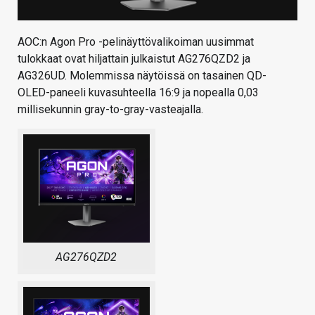
AOC:n Agon Pro -pelinäyttövalikoiman uusimmat
tulokkaat ovat hiljattain julkaistut AG276QZD2 ja
AG326UD. Molemmissa näytöissä on tasainen QD-
OLED-paneeli kuvasuhteella 16:9 ja nopealla 0,03
millisekunnin gray-to-gray-vasteajalla.
AG276QZD2