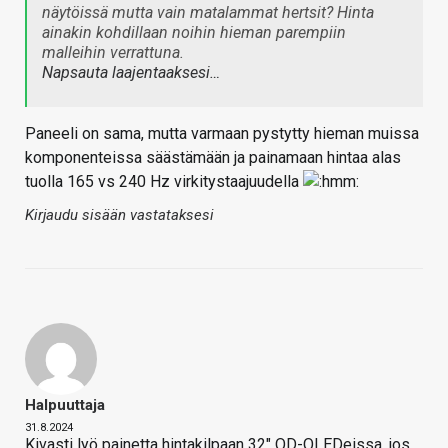
näytöissä mutta vain matalammat hertsit? Hinta
ainakin kohdillaan noihin hieman parempiin
malleihin verrattuna.
Napsauta laajentaaksesi…
Paneeli on sama, mutta varmaan pystytty hieman muissa
komponenteissa säästämään ja painamaan hintaa alas
tuolla 165 vs 240 Hz virkitystaajuudella
Kirjaudu sisään vastataksesi
Halpuuttaja
31.8.2024
Kivasti lyö painetta hintakilpaan 32" QD-OLEDeissa, jos