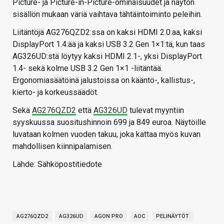
Picture- ja Picture-in-Picture-ominaisuudet ja näytön
sisällön mukaan väriä vaihtava tähtäintoiminto peleihin.
Liitäntöjä AG276QZD2:ssa on kaksi HDMI 2.0:aa, kaksi
DisplayPort 1.4:ää ja kaksi USB 3.2 Gen 1×1:tä, kun taas
AG326UD:stä löytyy kaksi HDMI 2.1-, yksi DisplayPort
1.4- sekä kolme USB 3.2 Gen 1×1 -liitäntää.
Ergonomiasäätöinä jalustoissa on kääntö-, kallistus-,
kierto- ja korkeussäädöt.
Sekä
AG276QZD2
että
AG326UD
tulevat myyntiin
syyskuussa suositushinnoin 699 ja 849 euroa. Näytöille
luvataan kolmen vuoden takuu, joka kattaa myös kuvan
mahdollisen kiinnipalamisen.
Lähde: Sähköpostitiedote
AG276QZD2
AG326UD
AGON PRO
AOC
PELINÄYTÖT