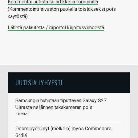
Kommentoi uutista tai artikkelia foorumilla
(Kommentointi sivuston puolella toistakseksi pois
käytöstä)
Lähetä palautetta / raportoi kirjoitusvirheestä
UUTISIA LYHYESTI
Samsungin huhutaan tiputtavan Galaxy S27
Ultrasta neljännen takakameran pois
8.8.2026
Doom pyörii nyt (melkein) myös Commodore
64:llä