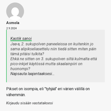
Asmola
2.9.2024
Kaotik sanoi
Jaa-a, 2. sukupolven paneeleissa on kuitenkin jo
sama alipikseliasettelu niin tiedä sitten miten päin
tämä pitäisi tulkita?
Ehkä ne sitten on 3. sukupolven siltä kulmalta että
pico-inkjet käytössä mutta skaalainpiiri on
huonompi?
Napsauta laajentaaksesi…
Pikset on isompia, eli "tyhjää" eri värien välillä on
vähemmän.
Kirjaudu sisään vastataksesi