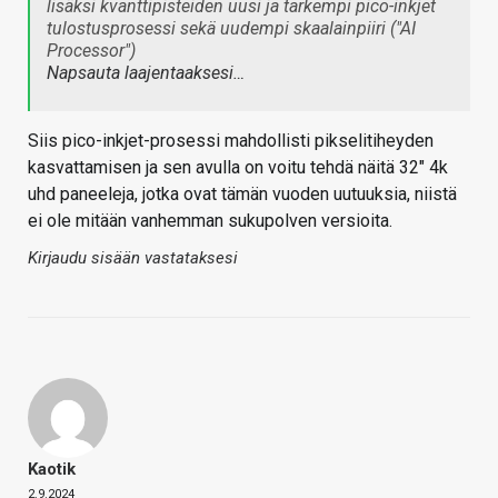
lisäksi kvanttipisteiden uusi ja tarkempi pico-inkjet
tulostusprosessi sekä uudempi skaalainpiiri ("AI
Processor")
Napsauta laajentaaksesi…
Siis pico-inkjet-prosessi mahdollisti pikselitiheyden
kasvattamisen ja sen avulla on voitu tehdä näitä 32" 4k
uhd paneeleja, jotka ovat tämän vuoden uutuuksia, niistä
ei ole mitään vanhemman sukupolven versioita.
Kirjaudu sisään vastataksesi
Kaotik
2.9.2024