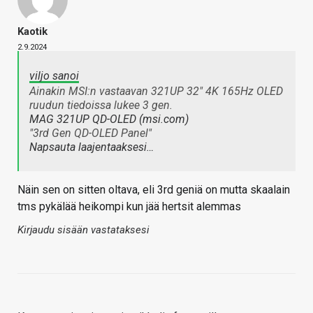
Kaotik
2.9.2024
viljo sanoi
Ainakin MSI:n vastaavan 321UP 32" 4K 165Hz OLED
ruudun tiedoissa lukee 3 gen.
MAG 321UP QD-OLED (msi.com)
"3rd Gen QD-OLED Panel"
Napsauta laajentaaksesi…
Näin sen on sitten oltava, eli 3rd geniä on mutta skaalain
tms pykälää heikompi kun jää hertsit alemmas
Kirjaudu sisään vastataksesi