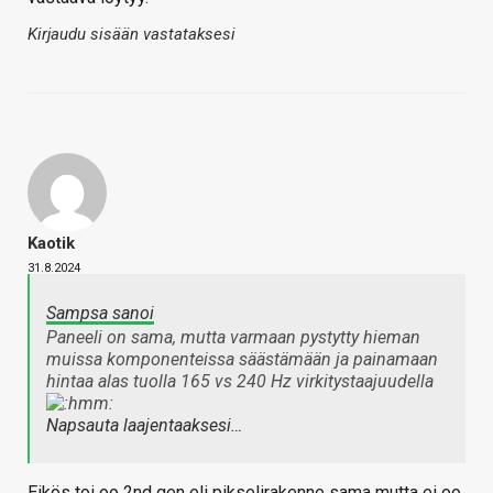
Kirjaudu sisään vastataksesi
Kaotik
31.8.2024
Sampsa sanoi
Paneeli on sama, mutta varmaan pystytty hieman
muissa komponenteissa säästämään ja painamaan
hintaa alas tuolla 165 vs 240 Hz virkitystaajuudella
Napsauta laajentaaksesi…
Eikös toi oo 2nd gen eli pikselirakenne sama mutta ei oo