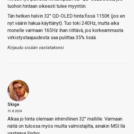
tuohon hintaan oikeasti tulee myyntiin.
Tän hetken halvin 32" QD-OLED hinta.fissä 1150€ (jos en
nyt väärin hakua käyttänyt). Tuo toki 240Hz, mutta aika
monelle varmaan 165Hz ihan riittävä, jos korkeammasta
virkistystaajuudesta saa pulittaa 35% lisää.
Kirjaudu sisään vastataksesi
Skige
31.8.2024
Alkaa jo hinta olemaan inhimillinen 32″ mallille. Varmaan
näitä on tulossa myös muilta valmistajilta, ainakin MSI:llä
vastaava löytyy.