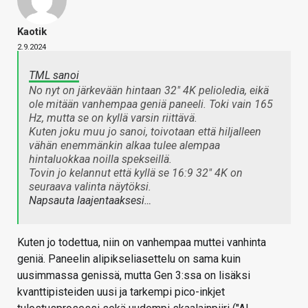
Kaotik
2.9.2024
TML sanoi
No nyt on järkevään hintaan 32" 4K pelioledia, eikä
ole mitään vanhempaa geniä paneeli. Toki vain 165
Hz, mutta se on kyllä varsin riittävä.
Kuten joku muu jo sanoi, toivotaan että hiljalleen
vähän enemmänkin alkaa tulee alempaa
hintaluokkaa noilla spekseillä.
Tovin jo kelannut että kyllä se 16:9 32" 4K on
seuraava valinta näytöksi.
Napsauta laajentaaksesi…
Kuten jo todettua, niin on vanhempaa muttei vanhinta
geniä. Paneelin alipikseliasettelu on sama kuin
uusimmassa genissä, mutta Gen 3:ssa on lisäksi
kvanttipisteiden uusi ja tarkempi pico-inkjet