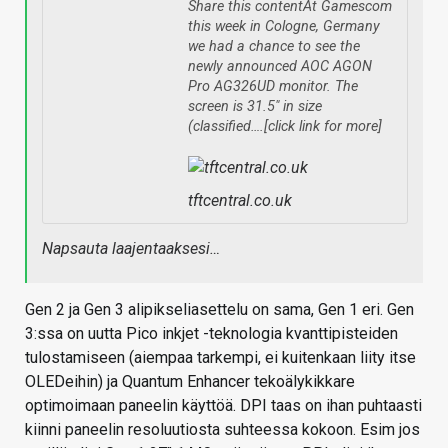
Share this contentAt Gamescom
this week in Cologne, Germany
we had a chance to see the
newly announced AOC AGON
Pro AG326UD monitor. The
screen is 31.5″ in size
(classified….[click link for more]
tftcentral.co.uk
Napsauta laajentaaksesi…
Gen 2 ja Gen 3 alipikseliasettelu on sama, Gen 1 eri. Gen
3:ssa on uutta Pico inkjet -teknologia kvanttipisteiden
tulostamiseen (aiempaa tarkempi, ei kuitenkaan liity itse
OLEDeihin) ja Quantum Enhancer tekoälykikkare
optimoimaan paneelin käyttöä. DPI taas on ihan puhtaasti
kiinni paneelin resoluutiosta suhteessa kokoon. Esim jos