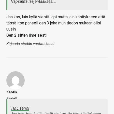
Napsauta laajentaaksesi…
Jaa kas, luin kyllä viestit läpi mutta jäin käsitykseen että
tässä itse paneeli gen 3 joka mun tiedon mukaan olisi
uusin.
Gen 2 sitten ilmeisesti.
Kirjaudu sisään vastataksesi
Kaotik
2.9.2024
TML sanoi
Jaa kas, luin kyllä viestit läpi mutta jäin käsitykseen