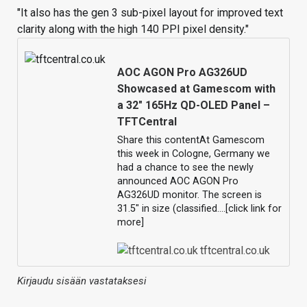
"It also has the gen 3 sub-pixel layout for improved text
clarity along with the high 140 PPI pixel density."
AOC AGON Pro AG326UD
Showcased at Gamescom with
a 32" 165Hz QD-OLED Panel –
TFTCentral
Share this contentAt Gamescom
this week in Cologne, Germany we
had a chance to see the newly
announced AOC AGON Pro
AG326UD monitor. The screen is
31.5″ in size (classified….[click link for
more]
tftcentral.co.uk
Kirjaudu sisään vastataksesi