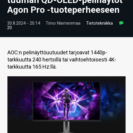
ARTIKKELIT
Agon Pro -tuoteperheeseen
VIDEOT
30.8.2024 - 20:14
Timo Niemenmaa
Tietotekniikka
20
TECHBBS
TIETOA
AOC:n pelinäyttöuutuudet tarjoavat 1440p-
HINTA.FI
tarkkuutta 240 hertsillä tai vaihtoehtoisesti 4K-
tarkkuutta 165 Hz:llä.
KAUPPA
VAIHDA TEEMA
HAKU