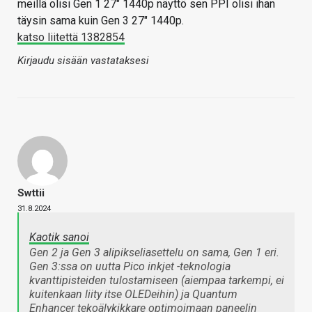
meillä olisi Gen 1 27" 1440p näyttö sen PPI olisi ihan
täysin sama kuin Gen 3 27" 1440p.
katso liitettä 1382854
Kirjaudu sisään vastataksesi
Swttii
31.8.2024
Kaotik sanoi
Gen 2 ja Gen 3 alipikseliasettelu on sama, Gen 1 eri.
Gen 3:ssa on uutta Pico inkjet -teknologia
kvanttipisteiden tulostamiseen (aiempaa tarkempi, ei
kuitenkaan liity itse OLEDeihin) ja Quantum
Enhancer tekoälykikkare optimoimaan paneelin