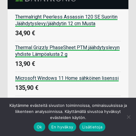
Thermalright Peerless Assassin 120 SE Suoritin
Jäähdytyslevy/jäähdytin 12 cm Musta
34,90 €
Thermal Grizzly PhaseSheet PTM jäähdytyslevyn
yhdiste Lämpöalusta 2 g
13,90 €
Microsoft Windows 11 Home sähköinen lisenssi
135,90 €
AMD Ryzen 7 9800X3D suoritin 4,7 GHz 96 MB
Käytämme evästeitä sivuston toiminnoissa, ominaisuuksissa ja
L3 Tray malli Konekasauksiin
liikenteen analysoinnissa. Käyttämällä sivustoa hyväksyt
439,00 €
evästeiden käytön.
Ok
En hyväksy
Lisätietoja
ARCTIC MX-6 8g Lämpötahna