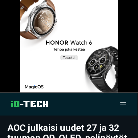
AOC julkaisi uudet 27 ja 32
UUTISET
tuuman QD-OLED-pelinäytöt