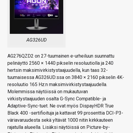
AG326UD
AG276QZD2 on 27-tuumainen e-urheiluun suunnattu
pelinäyttö 2560 × 1440 pikselin resoluutiolla ja 240
hertsin maksimivirkistystaajuudella, kun taas 32-
tuumaisessa AG326UD:ssa on 3840 × 2160 pikselin 4K-
resoluutio 165 Hz:n maksimivirkistystaajuudella.
Molemmissa näytöissä on mukautuvan
virkistystaajuuden osalta G-Sync Compatible- ja
Adaptive-Sync-tuet. Ne ovat myös DispayHDR True
Black 400 -sertifioituja ja kattavat 99 prosenttia DCI-P3-
väriavaruudesta sekä yltävät 1000 nitin kirkkauteen
rajatulla alueella. Lisäksi näytöissä on Picture-by-