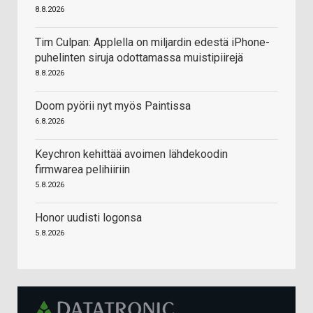
8.8.2026
Tim Culpan: Applella on miljardin edestä iPhone-
puhelinten siruja odottamassa muistipiirejä
8.8.2026
Doom pyörii nyt myös Paintissa
6.8.2026
Keychron kehittää avoimen lähdekoodin
firmwarea pelihiiriin
5.8.2026
Honor uudisti logonsa
5.8.2026