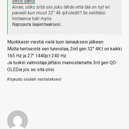
swttii sanoi
Aivan, oliko siitä siis joku lähde että tää on nyt eri
paneeli kun muut 32" 4k qd-oledit? Se selittäisi
hintaeroa toki myös.
Napsauta laajentaaksesi…
Muokkasin viestiä vielä tuon lainauksesi jälkeen.
Mutta hertseistä sen tunnistaa, 2nd gen 32" 4K:t on kaikki
165 Hz ja 27" 1440p:t 240 Hz.
Ja tuskin valmistaja jättäisi mainostamatta 3rd gen QD-
OLEDia jos se sitä olisi.
Kirjaudu sisään vastataksesi