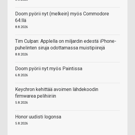
Doom pyörii nyt (melkein) myös Commodore
64:llä
8.8.2026
Tim Culpan: Applella on miljardin edestä iPhone-
puhelinten siruja odottamassa muistipiirejä
8.8.2026
Doom pyörii nyt myös Paintissa
6.8.2026
Keychron kehittää avoimen lähdekoodin
firmwarea pelihiiriin
5.8.2026
Honor uudisti logonsa
5.8.2026