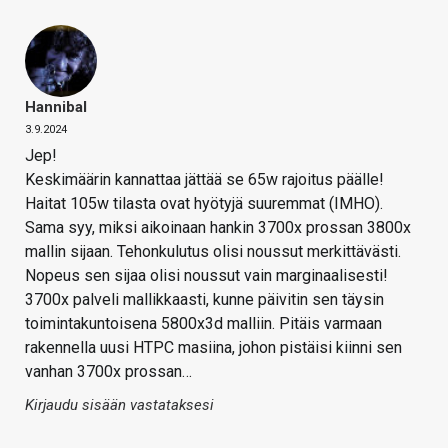
Hannibal
3.9.2024
Jep!
Keskimäärin kannattaa jättää se 65w rajoitus päälle!
Haitat 105w tilasta ovat hyötyjä suuremmat (IMHO).
Sama syy, miksi aikoinaan hankin 3700x prossan 3800x
mallin sijaan. Tehonkulutus olisi noussut merkittävästi.
Nopeus sen sijaa olisi noussut vain marginaalisesti!
3700x palveli mallikkaasti, kunne päivitin sen täysin
toimintakuntoisena 5800x3d malliin. Pitäis varmaan
rakennella uusi HTPC masiina, johon pistäisi kiinni sen
vanhan 3700x prossan…
Kirjaudu sisään vastataksesi