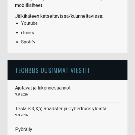
mobiiliaiheet.
Jälkikäteen katseltavissa/kuunneltavissa:
Youtube
iTunes
Spotify
TECHBBS UUSIMMAT VIESTIT
Ajotavat ja liikennesäännöt
9.8.2026
Tesla S,3,X,Y, Roadster ja Cybertruck yleistä
9.8.2026
Pyöräily