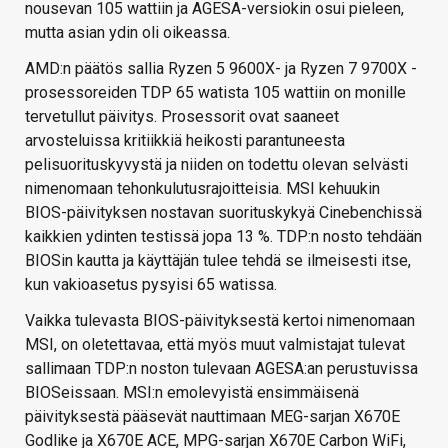
nousevan 105 wattiin ja AGESA-versiokin osui pieleen,
mutta asian ydin oli oikeassa.
AMD:n päätös sallia Ryzen 5 9600X- ja Ryzen 7 9700X -
prosessoreiden TDP 65 watista 105 wattiin on monille
tervetullut päivitys. Prosessorit ovat saaneet
arvosteluissa kritiikkiä heikosti parantuneesta
pelisuorituskyvystä ja niiden on todettu olevan selvästi
nimenomaan tehonkulutusrajoitteisia. MSI kehuukin
BIOS-päivityksen nostavan suorituskykyä Cinebenchissä
kaikkien ydinten testissä jopa 13 %. TDP:n nosto tehdään
BIOSin kautta ja käyttäjän tulee tehdä se ilmeisesti itse,
kun vakioasetus pysyisi 65 watissa.
Vaikka tulevasta BIOS-päivityksestä kertoi nimenomaan
MSI, on oletettavaa, että myös muut valmistajat tulevat
sallimaan TDP:n noston tulevaan AGESA:an perustuvissa
BIOSeissaan. MSI:n emolevyistä ensimmäisenä
päivityksestä pääsevät nauttimaan MEG-sarjan X670E
Godlike ja X670E ACE, MPG-sarjan X670E Carbon WiFi,