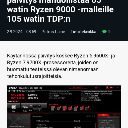
ARTIKKELIT
watin Ryzen 9000 -malleille
105 watin TDP:n
VIDEOT
TECHBBS
2.9.2024 - 08:59
Petrus Laine
Tietotekniikka
2
TIETOA
HINTA.FI
Käytännössä päivitys koskee Ryzen 5 9600X- ja
Ryzen 7 9700X -prosessoreita, joiden on
KAUPPA
huomattu testeissä olevan nimenomaan
tehonkulutusrajoitteisia.
VAIHDA TEEMA
HAKU