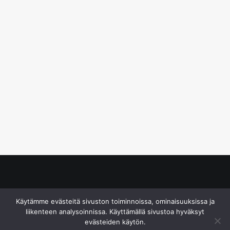
© S&J Media Oy
Käytämme evästeitä sivuston toiminnoissa, ominaisuuksissa ja
liikenteen analysoinnissa. Käyttämällä sivustoa hyväksyt
evästeiden käytön.