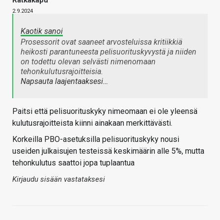
2.9.2024
Kaotik sanoi
Prosessorit ovat saaneet arvosteluissa kritiikkiä
heikosti parantuneesta pelisuorituskyvystä ja niiden
on todettu olevan selvästi nimenomaan
tehonkulutusrajoitteisia.
Napsauta laajentaaksesi…
Paitsi että pelisuorituskyky nimeomaan ei ole yleensä
kulutusrajoitteista kiinni ainakaan merkittävästi.
Korkeilla PBO-asetuksilla pelisuorituskyky nousi
useiden julkaisujen testeissä keskimäärin alle 5%, mutta
tehonkulutus saattoi jopa tuplaantua
Kirjaudu sisään vastataksesi