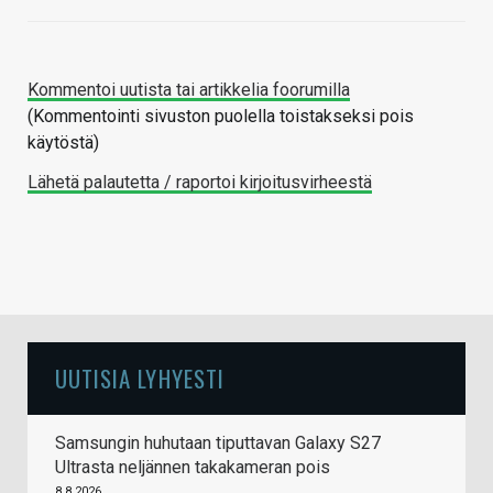
Kommentoi uutista tai artikkelia foorumilla
(Kommentointi sivuston puolella toistakseksi pois
käytöstä)
Lähetä palautetta / raportoi kirjoitusvirheestä
UUTISIA LYHYESTI
Samsungin huhutaan tiputtavan Galaxy S27
Ultrasta neljännen takakameran pois
8.8.2026