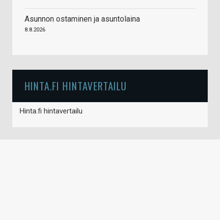
Asunnon ostaminen ja asuntolaina
8.8.2026
HINTA.FI HINTAVERTAILU
Hinta.fi hintavertailu