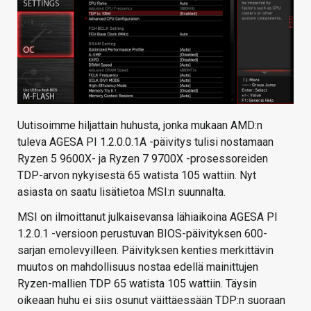
Uutisoimme hiljattain huhusta, jonka mukaan AMD:n
tuleva AGESA PI 1.2.0.0.1A -päivitys tulisi nostamaan
Ryzen 5 9600X- ja Ryzen 7 9700X -prosessoreiden
TDP-arvon nykyisestä 65 watista 105 wattiin. Nyt
asiasta on saatu lisätietoa MSI:n suunnalta.
MSI on ilmoittanut julkaisevansa lähiaikoina AGESA PI
1.2.0.1 -versioon perustuvan BIOS-päivityksen 600-
sarjan emolevyilleen. Päivityksen kenties merkittävin
muutos on mahdollisuus nostaa edellä mainittujen
Ryzen-mallien TDP 65 watista 105 wattiin. Täysin
oikeaan huhu ei siis osunut väittäessään TDP:n suoraan