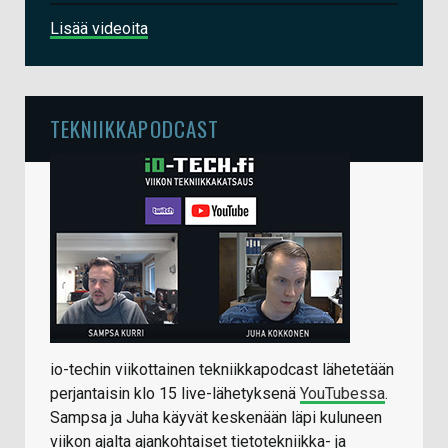
Lisää videoita
TEKNIIKKAPODCAST
io-techin viikottainen tekniikkapodcast lähetetään
perjantaisin klo 15 live-lähetyksenä
YouTubessa
.
Sampsa ja Juha käyvät keskenään läpi kuluneen
viikon ajalta ajankohtaiset tietotekniikka- ja