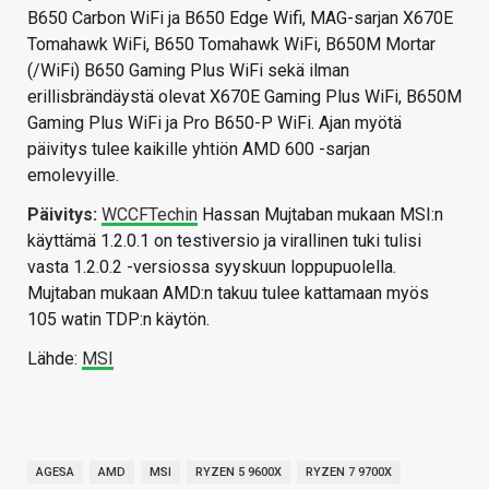
B650 Carbon WiFi ja B650 Edge Wifi, MAG-sarjan X670E
Tomahawk WiFi, B650 Tomahawk WiFi, B650M Mortar
(/WiFi) B650 Gaming Plus WiFi sekä ilman
erillisbrändäystä olevat X670E Gaming Plus WiFi, B650M
Gaming Plus WiFi ja Pro B650-P WiFi. Ajan myötä
päivitys tulee kaikille yhtiön AMD 600 -sarjan
emolevyille.
Päivitys:
WCCFTechin
Hassan Mujtaban mukaan MSI:n
käyttämä 1.2.0.1 on testiversio ja virallinen tuki tulisi
vasta 1.2.0.2 -versiossa syyskuun loppupuolella.
Mujtaban mukaan AMD:n takuu tulee kattamaan myös
105 watin TDP:n käytön.
Lähde:
MSI
AGESA
AMD
MSI
RYZEN 5 9600X
RYZEN 7 9700X