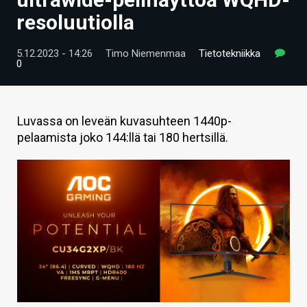
ARTIKKELIT
resoluutiolla
VIDEOT
5.12.2023 - 14:26
Timo Niemenmaa
Tietotekniikka
0
TECHBBS
TIETOA
Luvassa on leveän kuvasuhteen 1440p-
HINTA.FI
pelaamista joko 144:llä tai 180 hertsillä.
KAUPPA
VAIHDA TEEMA
HAKU