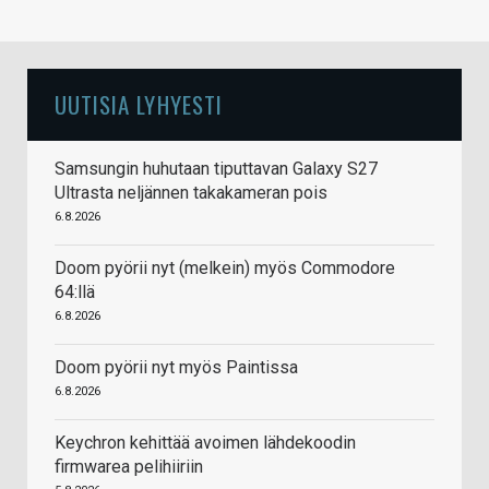
UUTISIA LYHYESTI
Samsungin huhutaan tiputtavan Galaxy S27
Ultrasta neljännen takakameran pois
6.8.2026
Doom pyörii nyt (melkein) myös Commodore
64:llä
6.8.2026
Doom pyörii nyt myös Paintissa
6.8.2026
Keychron kehittää avoimen lähdekoodin
firmwarea pelihiiriin