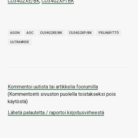
CU34G2XE/BK
,
CU34G2XP/BK
AGON
AOC
CU34G2XE/BK
CU34G2XP/BK
PELINÄYTTÖ
ULTRAWIDE
Kommentoi uutista tai artikkelia foorumilla
(Kommentointi sivuston puolella toistakseksi pois
käytöstä)
Lähetä palautetta / raportoi kirjoitusvirheestä