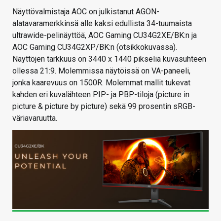
Näyttövalmistaja AOC on julkistanut AGON-
alatavaramerkkinsä alle kaksi edullista 34-tuumaista
ultrawide-pelinäyttöä, AOC Gaming CU34G2XE/BK:n ja
AOC Gaming CU34G2XP/BK:n (otsikkokuvassa).
Näyttöjen tarkkuus on 3440 x 1440 pikseliä kuvasuhteen
ollessa 21:9. Molemmissa näytöissä on VA-paneeli,
jonka kaarevuus on 1500R. Molemmat mallit tukevat
kahden eri kuvalähteen PIP- ja PBP-tiloja (picture in
picture & picture by picture) sekä 99 prosentin sRGB-
väriavaruutta.