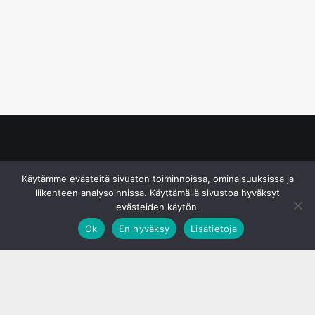
© S&J Media Oy
Käytämme evästeitä sivuston toiminnoissa, ominaisuuksissa ja
liikenteen analysoinnissa. Käyttämällä sivustoa hyväksyt
evästeiden käytön.
Ok
En hyväksy
Lisätietoja
;