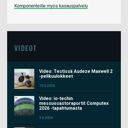
Komponenteille myös kasauspalvelu
VIDEOT
Video: Testissä Audeze Maxwell 2
-pelikuulokkeet
15.6.2026
Video: io-techin
messuosastoraportit Computex
2026 -tapahtumasta
3.6.2026