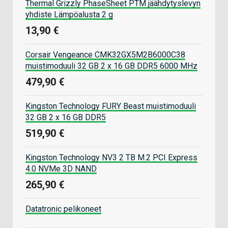
Thermal Grizzly PhaseSheet PTM jäähdytyslevyn
yhdiste Lämpöalusta 2 g
13,90 €
Corsair Vengeance CMK32GX5M2B6000C38
muistimoduuli 32 GB 2 x 16 GB DDR5 6000 MHz
479,90 €
Kingston Technology FURY Beast muistimoduuli
32 GB 2 x 16 GB DDR5
519,90 €
Kingston Technology NV3 2 TB M.2 PCI Express
4.0 NVMe 3D NAND
265,90 €
Datatronic pelikoneet