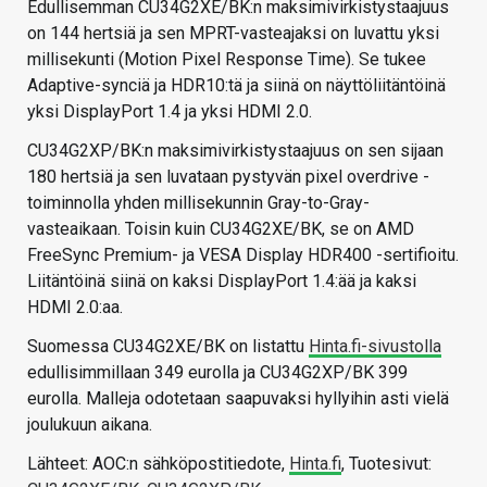
Edullisemman CU34G2XE/BK:n maksimivirkistystaajuus
on 144 hertsiä ja sen MPRT-vasteajaksi on luvattu yksi
millisekunti (Motion Pixel Response Time). Se tukee
Adaptive-synciä ja HDR10:tä ja siinä on näyttöliitäntöinä
yksi DisplayPort 1.4 ja yksi HDMI 2.0.
CU34G2XP/BK:n maksimivirkistystaajuus on sen sijaan
180 hertsiä ja sen luvataan pystyvän pixel overdrive -
toiminnolla yhden millisekunnin Gray-to-Gray-
vasteaikaan. Toisin kuin CU34G2XE/BK, se on AMD
FreeSync Premium- ja VESA Display HDR400 -sertifioitu.
Liitäntöinä siinä on kaksi DisplayPort 1.4:ää ja kaksi
HDMI 2.0:aa.
Suomessa CU34G2XE/BK on listattu
Hinta.fi-sivustolla
edullisimmillaan 349 eurolla ja CU34G2XP/BK 399
eurolla. Malleja odotetaan saapuvaksi hyllyihin asti vielä
joulukuun aikana.
Lähteet: AOC:n sähköpostitiedote,
Hinta.fi
, Tuotesivut: