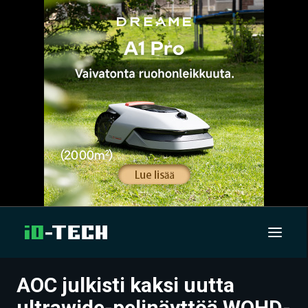
AOC julkisti kaksi uutta
UUTISET
ultrawide-pelinäyttöä WQHD-