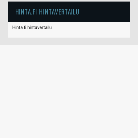
HINTA.FI HINTAVERTAILU
Hinta.fi hintavertailu