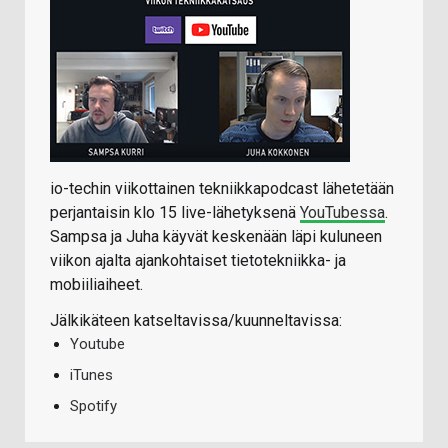
io-techin viikottainen tekniikkapodcast lähetetään
perjantaisin klo 15 live-lähetyksenä
YouTubessa
.
Sampsa ja Juha käyvät keskenään läpi kuluneen
viikon ajalta ajankohtaiset tietotekniikka- ja
mobiiliaiheet.
Jälkikäteen katseltavissa/kuunneltavissa:
Youtube
iTunes
Spotify