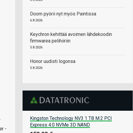
Doom pyörii nyt myös Paintissa
6.8.2026
Keychron kehittää avoimen lähdekoodin
firmwarea pelihiiriin
5.8.2026
Honor uudisti logonsa
5.8.2026
.
Kingston Technology NV3 1 TB M.2 PCI
Express 4.0 NVMe 3D NAND
er -