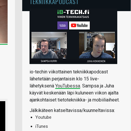
TEKNIIKKAPODCAST
io-techin viikottainen tekniikkapodcast
lähetetään perjantaisin klo 15 live-
lähetyksenä
YouTubessa
. Sampsa ja Juha
käyvät keskenään läpi kuluneen viikon ajalta
ajankohtaiset tietotekniikka- ja mobiiliaiheet.
Jälkikäteen katseltavissa/kuunneltavissa:
Youtube
iTunes