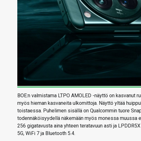
BOE:n valmistama LTPO AMOLED -näyttö on kasvanut runs
myös hieman kasvaneita ulkomittoja. Näyttö yltää huipp
toistaessa. Puhelimen sisällä on Qualcommin tuore Snapdr
todennäköisyydellä näkemään myös monessa muussa ensi 
256 gigatavusta aina yhteen teratavuun asti ja LPDDR5X 
5G, WiFi 7 ja Bluetooth 5.4.