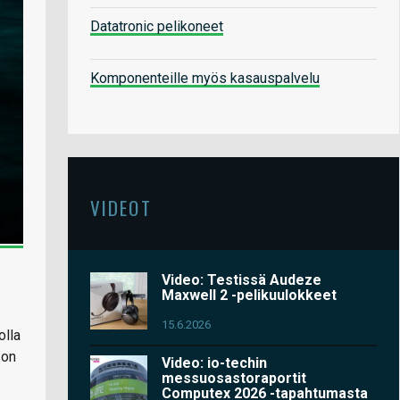
Datatronic pelikoneet
Komponenteille myös kasauspalvelu
VIDEOT
Video: Testissä Audeze
Maxwell 2 -pelikuulokkeet
15.6.2026
olla
 on
Video: io-techin
messuosastoraportit
Computex 2026 -tapahtumasta