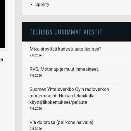
Spotify
TECHBBS UUSIMMAT VIESTIT
Mikä ärsyttää kanssa-autoilijoissa?
7.8.2026
ja
RVS, Motor up ja muut ihmeaineet.
7.8.2026
Suomen Yhteisverkko Oy:n radioverkon
modernisointi Nokian tekniikalla
käyttäjäkokemukset/palaute
7.8.2026
Via dolorosa (pelikone halvalla)
7.8.2026