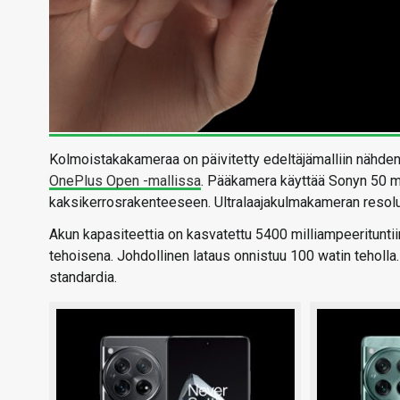
Kolmoistakakameraa on päivitetty edeltäjämalliin nähden
OnePlus Open -mallissa
. Pääkamera käyttää Sonyn 50 m
kaksikerrosrakenteeseen. Ultralaajakulmakameran resolu
Akun kapasiteettia on kasvatettu 5400 milliampeerituntiin
tehoisena. Johdollinen lataus onnistuu 100 watin teholla. 
standardia.