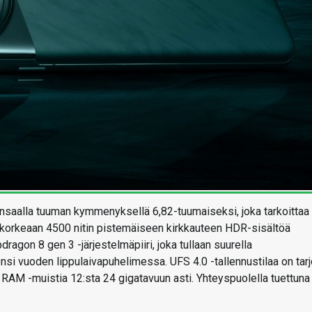
aalla tuuman kymmenyksellä 6,82-tuumaiseksi, joka tarkoittaa
ukorkeaan 4500 nitin pistemäiseen kirkkauteen HDR-sisältöä
agon 8 gen 3 -järjestelmäpiiri, joka tullaan suurella
vuoden lippulaivapuhelimessa. UFS 4.0 -tallennustilaa on tarj
RAM -muistia 12:sta 24 gigatavuun asti. Yhteyspuolella tuettuna