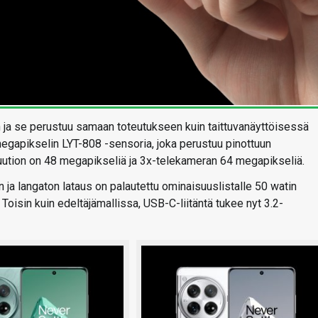
 ja se perustuu samaan toteutukseen kuin taittuvanäyttöisessä
egapikselin LYT-808 -sensoria, joka perustuu pinottuun
ution on 48 megapikseliä ja 3x-telekameran 64 megapikseliä.
 ja langaton lataus on palautettu ominaisuuslistalle 50 watin
Toisin kuin edeltäjämallissa, USB-C-liitäntä tukee nyt 3.2-