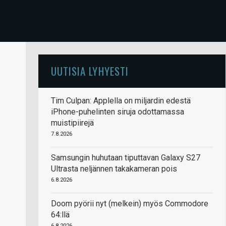
UUTISIA LYHYESTI
Tim Culpan: Applella on miljardin edestä
iPhone-puhelinten siruja odottamassa
muistipiirejä
7.8.2026
Samsungin huhutaan tiputtavan Galaxy S27
Ultrasta neljännen takakameran pois
6.8.2026
Doom pyörii nyt (melkein) myös Commodore
64:llä
6.8.2026