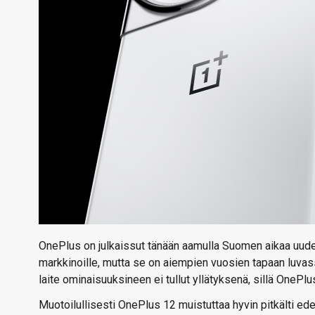
OnePlus on julkaissut tänään aamulla Suomen aikaa uuden
markkinoille, mutta se on aiempien vuosien tapaan luvas
laite ominaisuuksineen ei tullut yllätyksenä, sillä OnePlus
Muotoilullisesti OnePlus 12 muistuttaa hyvin pitkälti ed