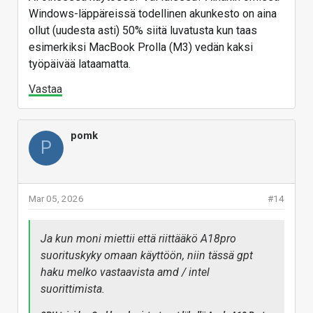
Windows-läppäreissä todellinen akunkesto on aina
ollut (uudesta asti) 50% siitä luvatusta kun taas
esimerkiksi MacBook Prolla (M3) vedän kaksi
työpäivää lataamatta.
Vastaa
pomk
P
Mar 05, 2026
#14
Ja kun moni miettii että riittääkö A18pro
suorituskyky omaan käyttöön, niin tässä gpt
haku melko vastaavista amd / intel
suorittimista.