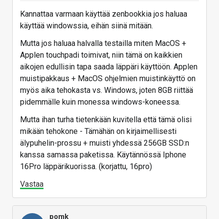
Apple A18
~3467
~8550
lähtötaso
Kannattaa varmaan käyttää zenbookkia jos haluaa
Pro
käyttää windowssia, eihän siinä mitään.
hieman vahvempi
Ryzen 5 7600
~3300
~9500
Mutta jos haluaa halvalla testailla miten MacOS +
moniydin
Applen touchpadi toimivat, niin tämä on kaikkien
Ryzen 7
aikojen edullisin tapa saada läppäri käyttöön. Applen
~2800
~8500
samankaltainen moniydin
5700X
muistipakkaus + MacOS ohjelmien muistinkäyttö on
myös aika tehokasta vs. Windows, joten 8GB riittää
i5-12400
~3000
~8800
hyvin lähellä
pidemmälle kuin monessa windows-koneessa.
i5-13400
~3100
~9500
hieman vahvempi
Mutta ihan turha tietenkään kuvitella että tämä olisi
mikään tehokone - Tämähän on kirjaimellisesti
älypuhelin-prossu + muisti yhdessä 256GB SSD:n
kanssa samassa paketissa. Käytännössä Iphone
16Pro läppärikuorissa. (korjattu, 16pro)
Vastaa
pomk