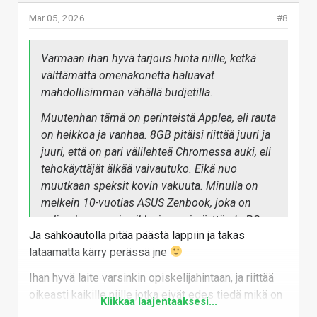
vai näppäimistö, vai näyttö, vai usbitikku, vai
Mar 05, 2026
#8
kamera, ulkoinen kovalevy, jne.
Öhh... luenko noita speksejä oikein? Toinen usb-
Varmaan ihan hyvä tarjous hinta niille, ketkä
portti on vain USB2.0 nopeuksinen? Nyt on kyllä
välttämättä omenakonetta haluavat
halpuutusta!!
mahdollisimman vähällä budjetilla.
Muutenhan tämä on perinteistä Applea, eli rauta
on heikkoa ja vanhaa. 8GB pitäisi riittää juuri ja
juuri, että on pari välilehteä Chromessa auki, eli
tehokäyttäjät älkää vaivautuko. Eikä nuo
muutkaan speksit kovin vakuuta. Minulla on
melkein 10-vuotias ASUS Zenbook, joka on
paljon kevyempi vaikka isompi näyttö. Ja PC
Ja sähköautolla pitää päästä lappiin ja takas
kannettavista, vaikka ovatkin paljon kevyempiä
lataamatta kärry perässä jne
ja ohuempi, löytyy enemmän USB-portteja, myös
USB-A portteja, HDMI ulostulo,
Ihan hyvä laite varsinkin opiskelijahintaan, ja riittää
muistikortinlukijaa.
oikeasti kaikille niille jotka eivät edes tiedä mikä on
Klikkaa laajentaaksesi...
keskusmuisti tai gigatavu. Eli suurimmalle osalle.
Mikä eniten tuollaisessa ärsyttää, että joutuu