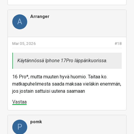
Arranger
A
Mar 05, 2026
#18
Käytännössä Iphone 17Pro läppärikuorissa.
16 Pro*, mutta muuten hyvä huomio. Taitaa ko.
matkapuhelimesta saada maksaa vieläkin enemmän,
jos jostain sattuisi uutena saamaan
Vastaa
pomk
P