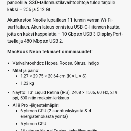
paneelilla. SSD-tallennustilavaihtoehtoja tulee tarjolle
kaksi – 256 ja 512 Gt.
Akunkestoa Neolle lupaillaan 11 tunnin verran Wi-Fi-
surffailuun. Akun lataus onnistuu USB-C-liitännän kautta,
joita on kaksi kappaletta – 10 Gbps:n USB 3 DisplayPort-
tuella ja 480 Mbps:n USB 2.
MacBook Neon tekniset ominaisuudet:
Värivaihtoehdot: Hopea, Roosa, Sitrus, Indigo
Mitat ja paino:
1,27 × 29,75 × 20,64 cm (K × L × S)
1,23 kg
Näyttö: 13” Liquid Retina (IPS), 2408 × 1506, 60 Hz, 219
ppi, 500 nitin maksimikirkkaus
A18 Pro -järjestelmäpiiri:
6 ytimen CPU (2 suorituskykyistä & 4
energiatehokasta ydintä)
5 ytimen GPU
16 ytimen Neural Engine -tekoälysuoritin