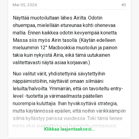
Mar 05, 2026
#3
Näyttää muotoilultaan lähes Airilta. Odotin
ohuempaa, mielellään etureunaa kohti ohenevaa
mallia. Ennen kaikkea odotin kevyempää konetta.
Massa siis myös Airin tasolla. (Käytän edelleen
mieluummin 12" Macbookkia muotoilun ja painon
takia kuin nykyistä Airia, eikä tämä uutukainen
valitettavasti näytä asiaa korjaavan.)
Nuo valitut värit, yhdistettyinä sävytettyihin
näppäimistöihin, näyttävät omaan silmääni
leluilta/halvoilta. Ymmärrän, että on tavoiteltu entry-
level -tuotetta ja värimaailmasta päätellen
nuorempia kuluttajia. Ihan hyväksyttävä strategia,
mutta käytännössä epäilen, että noihin värikkäämpiin
silmä kyllästyy parissa vuodessa. Toki tämä lienee
myös yksi suunnittelussa huomioitu ominaisuus.
Klikkaa laajentaaksesi...
(Itselleni ainut noista värivaihtoehdoista miellyttävä