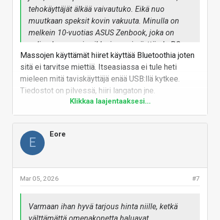
tehokäyttäjät älkää vaivautuko. Eikä nuo
muutkaan speksit kovin vakuuta. Minulla on
melkein 10-vuotias ASUS Zenbook, joka on
paljon kevyempi vaikka isompi näyttö. Ja PC
Massojen käyttämät hiiret käyttää Bluetoothia joten
kannettavista, vaikka ovatkin paljon kevyempiä
sitä ei tarvitse miettiä. Itseasiassa ei tule heti
ja ohuempi, löytyy enemmän USB-portteja, myös
mieleen mitä taviskäyttäjä enää USB:llä kytkee.
USB-A portteja, HDMI ulostulo,
Tiedostot on pilvessä, hiiri langaton jne.
muistikortinlukijaa.
Klikkaa laajentaaksesi...
Vastaa
Mikä eniten tuollaisessa ärsyttää, että joutuu
rahtaamaan USB hubia jokapaikassa mukana.
Eihän 2x USB-C riitä mihinkään! Jos toisesta
Eore
E
lataa konetta, niin toisen kanssa pitää
vuorotella, että onko siinä kiinni ulkoinen hiiri,
vai näppäimistö, vai näyttö, vai usbitikku, vai
Mar 05, 2026
#7
kamera, ulkoinen kovalevy, jne.
Öhh... luenko noita speksejä oikein? Toinen usb-
Varmaan ihan hyvä tarjous hinta niille, ketkä
portti on vain USB2.0 nopeuksinen? Nyt on kyllä
välttämättä omenakonetta haluavat