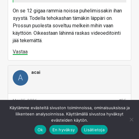
On se 12 gigaa rammia noissa puhelimissakin ihan
syystä. Todella tehokashan tämäkin läppäri on.
Prossun puolesta soveltuu melkein mihin vaan
käyttöön. Oikeastaan lähinnä raskas videoeditointi
jää tekemättä.
Vastaa
acai
A
Mar 05, 2026
#25
Käytämme evästeitä sivuston toiminnoissa, ominaisuuksissa ja
liikenteen analysoinnissa. Käyttämällä sivustoa hyväksyt
Tuon TouchID:n puuttuminen on vähän härski ja
evästeiden käytön.
varsinkin sen lisähinta.
Ok
En hyväksy
Lisätietoja
Mutta tuossa 8gb/12gb vääntöä en ihan