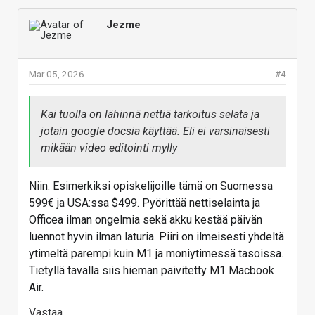
olisi tuo hopeinen variantti, mutta siinäkin musta
näppäimistö olisi luultavasti käytännöllisempi
Jezme
pitkäikäisyytensä kannalta.)
Tiettyyn tarkasti rajattuun käyttötarkoitukseen
Mar 05, 2026
#4
suorituskyky on toki täydellinen.
Vastaa
Kai tuolla on lähinnä nettiä tarkoitus selata ja
jotain google docsia käyttää. Eli ei varsinaisesti
mikään video editointi mylly
Niin. Esimerkiksi opiskelijoille tämä on Suomessa
599€ ja USA:ssa $499. Pyörittää nettiselainta ja
Officea ilman ongelmia sekä akku kestää päivän
luennot hyvin ilman laturia. Piiri on ilmeisesti yhdeltä
ytimeltä parempi kuin M1 ja moniytimessä tasoissa.
Tietyllä tavalla siis hieman päivitetty M1 Macbook
Air.
Vastaa