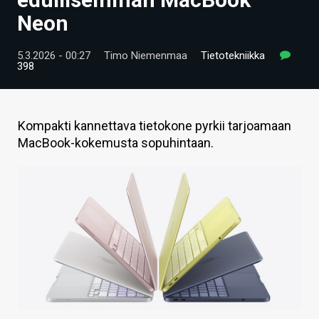
ARTIKKELIT
Neon
VIDEOT
5.3.2026 - 00:27
Timo Niemenmaa
Tietotekniikka
398
TECHBBS
TIETOA
Kompakti kannettava tietokone pyrkii tarjoamaan
HINTA.FI
MacBook-kokemusta sopuhintaan.
KAUPPA
VAIHDA TEEMA
HAKU