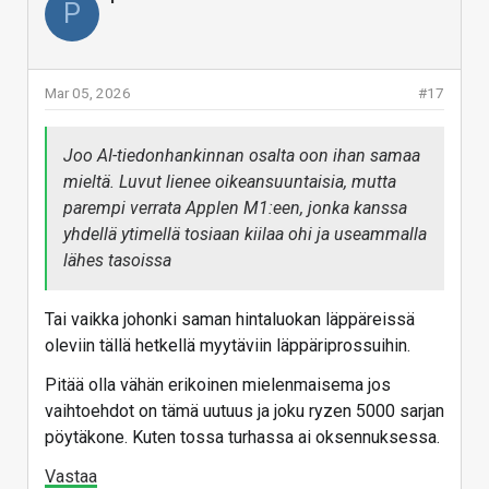
P
Mar 05, 2026
#17
Joo AI-tiedonhankinnan osalta oon ihan samaa
mieltä. Luvut lienee oikeansuuntaisia, mutta
parempi verrata Applen M1:een, jonka kanssa
yhdellä ytimellä tosiaan kiilaa ohi ja useammalla
lähes tasoissa
Tai vaikka johonki saman hintaluokan läppäreissä
oleviin tällä hetkellä myytäviin läppäriprossuihin.
Pitää olla vähän erikoinen mielenmaisema jos
vaihtoehdot on tämä uutuus ja joku ryzen 5000 sarjan
pöytäkone. Kuten tossa turhassa ai oksennuksessa.
Vastaa