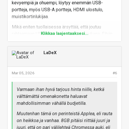
kevyempiä ja ohuempi, löytyy enemmän USB-
portteja, myös USB-A portteja, HDMI ulostulo,
muistikortinlukijaa.
Mikä eniten tuollaisessa ärsyttää, että joutuu
Klikkaa laajentaaksesi...
rahtaamaan USB hubia jokapaikassa mukana. Eihän
2x USB-C riitä mihinkään! Jos toisesta lataa konetta,
niin toisen kanssa pitää vuorotella, että onko siinä
LaDeX
kiinni ulkoinen hiiri, vai näppäimistö, vai näyttö, vai
usbitikku, vai kamera, ulkoinen kovalevy, jne.
Öhh... luenko noita speksejä oikein? Toinen usb-
Mar 05, 2026
#6
portti on vain USB2.0 nopeuksinen? Nyt on kyllä
halpuutusta!!
Varmaan ihan hyvä tarjous hinta niille, ketkä
Vastaa
välttämättä omenakonetta haluavat
mahdollisimman vähällä budjetilla.
Muutenhan tämä on perinteistä Applea, eli rauta
on heikkoa ja vanhaa. 8GB pitäisi riittää juuri ja
juuri, että on pari välilehteä Chromessa auki, eli