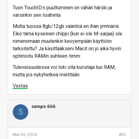
Tuon TouchID:n puuttuminen on vähän härski ja
varsinkin sen lisähinta.
Mutta tuossa 8gb/12gb vääntöä en ihan ymmärrä.
Eikö tämä kyseinen chippi (kun ei ole M-sarjaa) ole
nimenomaan muutenkin kevyempään käyttöön
tarkoitettu? Ja käsittääkseni Macit on jo aika hyvin
optimoitu RAMin suhteen :hmm:
Tulevaisuudessa voi toki olla kuristaja tuo RAM,
mutta jos nykyhetkeä mietitään.
Vastaa
sampo.666
S
Mar 05, 2026
#22