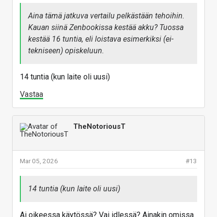
Öhh... luenko noita speksejä oikein? Toinen usb-
portti on vain USB2.0 nopeuksinen? Nyt on kyllä
Aina tämä jatkuva vertailu pelkästään tehoihin.
halpuutusta!!
Kauan siinä Zenbookissa kestää akku? Tuossa
kestää 16 tuntia, eli loistava esimerkiksi (ei-
tekniseen) opiskeluun.
14 tuntia (kun laite oli uusi)
Vastaa
TheNotoriousT
Mar 05, 2026
#13
14 tuntia (kun laite oli uusi)
Ai oikeessa käytössä? Vai idlessä? Ainakin omissa