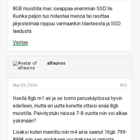
8GB muistilla mac swappaa enemmän SSD:lle.
Kuinka paljon tuo hidastaa menoa tai rasittaa
järjestelmää riippuu varmaankin tilanteesta ja SSD
laadusta.
Vastaa
alfauros
Mar 05, 2026
#23
Itsellä 8gb m1 air ja se toimii peruskäytössä hyvin
edelleen, mutta en uutta konetta ottaisi enää 8gb
muistilla. Päivitystuki näissä 7-8 vuotta niin voi alkaa
yskimään?
Lisäksi kuten mainittu niin m4 airia saanut 16gb 799-
899€ niin sen erotuksen voi maksaa jo ramista.