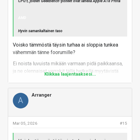
CPU:t, joiden Geekbench-pisteet ovat lähellä Apple A18 Prota
AMD
Hyvin samankaltainen taso
AMD Ryzen 5 7600
Voisko tämmöstä täysin turhaa ai sloppia tunkea
vähemmän tänne foorumille?
Ydin (Single): ~3 200–3 300
Moniydin (Multi): ~9 000–9 600
Ei noista luvuista mikään varmaan pidä paikkaansa,
ja ne olennaiset verrokit tällä hetkellä myytävistä
AMD Ryzen 7 5700X
Klikkaa laajentaaksesi...
laitteista puuttuu.
Ydin (Single): ~2 700–2 900
Vastaa
Moniydin (Multi): ~8 000–9 000
Arranger
A
Ryzen 5 7600
on todennäköisesti kokonaisuutena lähimpänä
olevaa modernia AMD:n pöytäkoneprosessoria.
Mar 05, 2026
#15