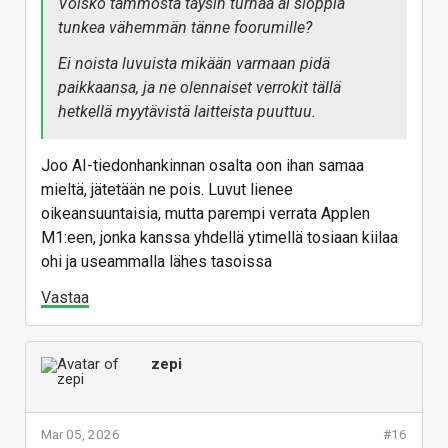
Voisko tämmöstä täysin turhaa ai sloppia
Intel
tunkea vähemmän tänne foorumille?
Lähimmät Intel-vastineet
Ei noista luvuista mikään varmaan pidä
Intel Core i5-12400
paikkaansa, ja ne olennaiset verrokit tällä
hetkellä myytävistä laitteista puuttuu.
Ydin (Single): ~2 900–3 000
Moniydin (Multi): ~8 500–9 000
Joo AI-tiedonhankinnan osalta oon ihan samaa
Intel Core i5-13400
mieltä, jätetään ne pois. Luvut lienee
oikeansuuntaisia, mutta parempi verrata Applen
Ydin (Single): ~3 100
M1:een, jonka kanssa yhdellä ytimellä tosiaan kiilaa
Moniydin (Multi): ~9 500–10 000
ohi ja useammalla lähes tasoissa
Core i5-12400
on moniydinsuorituskyvyssä hyvin lähellä.
Vastaa
zepi
Karkea vertailu
CPU
Single
Multi
Verrattuna A18 Prohon
Mar 05, 2026
#16