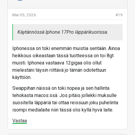
Mar 05, 2026
#19
Käytännössä Iphone 17Pro läppärikuorissa.
Iphonessa on toki enemmän muistia sentään. Ainoa
heikkous oikeastaan tässä tuotteessa on toi 8gt
muisti. Iphonea vastaava 12gigaa olis ollut
mielestäni täysin riittävä jo tämän odotettuun
käyttöön.
Swappihan näissä on toki nopea ja sen hallinta
tehokasta macos:ssä. Jos pitäis jollekki muksulle
suositella läppäriä tai ottaa reissuun joku puhelinta
isompi medialaite niin tässä olis kyllä hyvä laite.
Vastaa