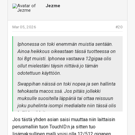
Jezme
Mar 05, 2026
#20
Iphonessa on toki enemmän muistia sentään.
Ainoa heikkous oikeastaan tässä tuotteessa on
toi 8gt muisti. Iphonea vastaava 12gigaa olis
ollut mielestäni täysin riittävä jo tämän
odotettuun käyttöön.
Swappihan näissä on toki nopea ja sen hallinta
tehokasta macos:ssä. Jos pitäis jollekki
muksulle suositella läppäriä tai ottaa reissuun
joku puhelinta isompi medialaite niin tässä olis
kyllä hyvä laite.
Jos tästä yhden asian saisi muuttaa niin laittaisin
perusmalliin tuon TouchID:n ja sitten tuo
lisämaksullinen malli voisi olla 12/512 giganen.