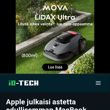
Apple julkaisi astetta
UUTISET
edullisemman MacBook