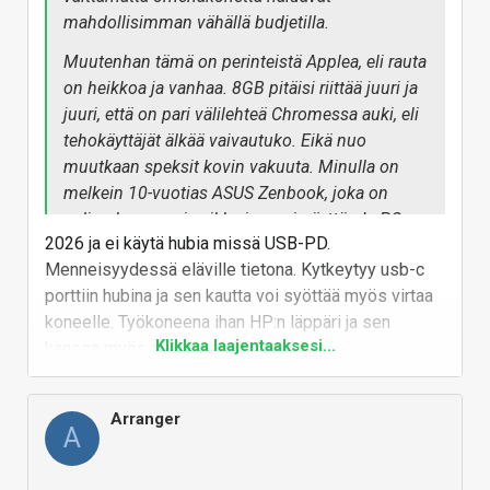
halpuutusta!!
mahdollisimman vähällä budjetilla.
Muutenhan tämä on perinteistä Applea, eli rauta
on heikkoa ja vanhaa. 8GB pitäisi riittää juuri ja
juuri, että on pari välilehteä Chromessa auki, eli
tehokäyttäjät älkää vaivautuko. Eikä nuo
muutkaan speksit kovin vakuuta. Minulla on
melkein 10-vuotias ASUS Zenbook, joka on
paljon kevyempi vaikka isompi näyttö. Ja PC
2026 ja ei käytä hubia missä USB-PD.
kannettavista, vaikka ovatkin paljon kevyempiä
Menneisyydessä eläville tietona. Kytkeytyy usb-c
ja ohuempi, löytyy enemmän USB-portteja, myös
porttiin hubina ja sen kautta voi syöttää myös virtaa
USB-A portteja, HDMI ulostulo,
koneelle. Työkoneena ihan HP:n läppäri ja sen
muistikortinlukijaa.
Klikkaa laajentaaksesi...
kanssa myös pakollinen lisävaruste.
Mikä eniten tuollaisessa ärsyttää, että joutuu
Vastaa
rahtaamaan USB hubia jokapaikassa mukana.
Eihän 2x USB-C riitä mihinkään! Jos toisesta
Arranger
A
lataa konetta, niin toisen kanssa pitää
vuorotella, että onko siinä kiinni ulkoinen hiiri,