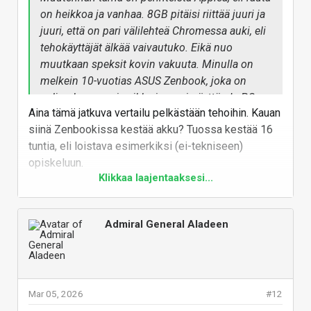
Vastaa
on heikkoa ja vanhaa. 8GB pitäisi riittää juuri ja
juuri, että on pari välilehteä Chromessa auki, eli
tehokäyttäjät älkää vaivautuko. Eikä nuo
muutkaan speksit kovin vakuuta. Minulla on
melkein 10-vuotias ASUS Zenbook, joka on
paljon kevyempi vaikka isompi näyttö. Ja PC
Aina tämä jatkuva vertailu pelkästään tehoihin. Kauan
kannettavista, vaikka ovatkin paljon kevyempiä
siinä Zenbookissa kestää akku? Tuossa kestää 16
ja ohuempi, löytyy enemmän USB-portteja, myös
tuntia, eli loistava esimerkiksi (ei-tekniseen)
USB-A portteja, HDMI ulostulo,
opiskeluun.
muistikortinlukijaa.
Klikkaa laajentaaksesi...
Vastaa
Mikä eniten tuollaisessa ärsyttää, että joutuu
rahtaamaan USB hubia jokapaikassa mukana.
Eihän 2x USB-C riitä mihinkään! Jos toisesta
Admiral General Aladeen
lataa konetta, niin toisen kanssa pitää
vuorotella, että onko siinä kiinni ulkoinen hiiri,
vai näppäimistö, vai näyttö, vai usbitikku, vai
kamera, ulkoinen kovalevy, jne.
Mar 05, 2026
#12