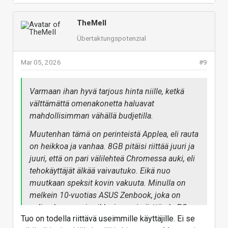
Toki loppuvuonna sai Airista M4:sta 256/16
rahtaamaan USB hubia jokapaikassa mukana.
konfiguraatiolla 799€, joka selkeesti parempi diili.
Eihän 2x USB-C riitä mihinkään! Jos toisesta
TheMeII
lataa konetta, niin toisen kanssa pitää
Näppäimistön väritykset kieltämättä tekee laitteesta
Übertaktungspotenzial
vuorotella, että onko siinä kiinni ulkoinen hiiri,
halvahkon näkösen. Vanhaa 12” vastaava laite olisi
vai näppäimistö, vai näyttö, vai usbitikku, vai
Mar 05, 2026
#9
täyttänyt sopivan aukon, 13” ja airin painoisena
kamera, ulkoinen kovalevy, jne.
vähän hassu entry-level laitteeksikin.
Öhh... luenko noita speksejä oikein? Toinen usb-
Varmaan ihan hyvä tarjous hinta niille, ketkä
Ps. Dongle hiirelle 2026? Ei ainakaan Apple myy
portti on vain USB2.0 nopeuksinen? Nyt on kyllä
välttämättä omenakonetta haluavat
tällaisia lisälaitteita
halpuutusta!!
mahdollisimman vähällä budjetilla.
Vastaa
Muutenhan tämä on perinteistä Applea, eli rauta
on heikkoa ja vanhaa. 8GB pitäisi riittää juuri ja
juuri, että on pari välilehteä Chromessa auki, eli
tehokäyttäjät älkää vaivautuko. Eikä nuo
muutkaan speksit kovin vakuuta. Minulla on
melkein 10-vuotias ASUS Zenbook, joka on
paljon kevyempi vaikka isompi näyttö. Ja PC
Tuo on todella riittävä useimmille käyttäjille. Ei se
kannettavista, vaikka ovatkin paljon kevyempiä