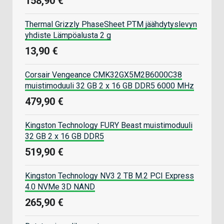
158,90 €
Thermal Grizzly PhaseSheet PTM jäähdytyslevyn
yhdiste Lämpöalusta 2 g
13,90 €
Corsair Vengeance CMK32GX5M2B6000C38
muistimoduuli 32 GB 2 x 16 GB DDR5 6000 MHz
479,90 €
Kingston Technology FURY Beast muistimoduuli
32 GB 2 x 16 GB DDR5
519,90 €
Kingston Technology NV3 2 TB M.2 PCI Express
4.0 NVMe 3D NAND
265,90 €