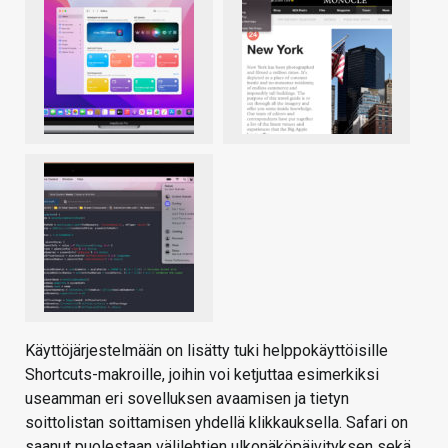
Käyttöjärjestelmään on lisätty tuki helppokäyttöisille
Shortcuts-makroille, joihin voi ketjuttaa esimerkiksi
useamman eri sovelluksen avaamisen ja tietyn
soittolistan soittamisen yhdellä klikkauksella. Safari on
saanut puolestaan välilehtien ulkonäköpäivityksen sekä