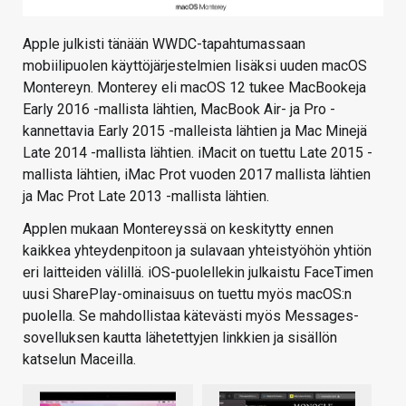
Apple julkisti tänään WWDC-tapahtumassaan
mobiilipuolen käyttöjärjestelmien lisäksi uuden macOS
Montereyn. Monterey eli macOS 12 tukee MacBookeja
Early 2016 -mallista lähtien, MacBook Air- ja Pro -
kannettavia Early 2015 -malleista lähtien ja Mac Minejä
Late 2014 -mallista lähtien. iMacit on tuettu Late 2015 -
mallista lähtien, iMac Prot vuoden 2017 mallista lähtien
ja Mac Prot Late 2013 -mallista lähtien.
Applen mukaan Montereyssä on keskitytty ennen
kaikkea yhteydenpitoon ja sulavaan yhteistyöhön yhtiön
eri laitteiden välillä. iOS-puolellekin julkaistu FaceTimen
uusi SharePlay-ominaisuus on tuettu myös macOS:n
puolella. Se mahdollistaa kätevästi myös Messages-
sovelluksen kautta lähetettyjen linkkien ja sisällön
katselun Maceilla.