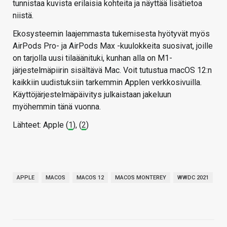
tunnistaa kuvista erilaisia kohteita ja näyttää lisätietoa
niistä.
Ekosysteemin laajemmasta tukemisesta hyötyvät myös
AirPods Pro- ja AirPods Max -kuulokkeita suosivat, joille
on tarjolla uusi tilaäänituki, kunhan alla on M1-
järjestelmäpiirin sisältävä Mac. Voit tutustua macOS 12:n
kaikkiin uudistuksiin tarkemmin Applen verkkosivuilla.
Käyttöjärjestelmäpäivitys julkaistaan jakeluun
myöhemmin tänä vuonna.
Lähteet: Apple (
1
), (
2
)
APPLE
MACOS
MACOS 12
MACOS MONTEREY
WWDC 2021