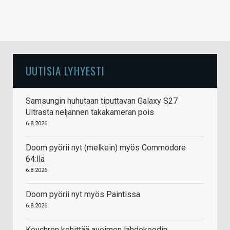
UUTISIA LYHYESTI
Samsungin huhutaan tiputtavan Galaxy S27
Ultrasta neljännen takakameran pois
6.8.2026
Doom pyörii nyt (melkein) myös Commodore
64:llä
6.8.2026
Doom pyörii nyt myös Paintissa
6.8.2026
Keychron kehittää avoimen lähdekoodin