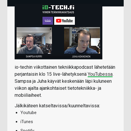
io-techin viikottainen tekniikkapodcast lähetetään
perjantaisin klo 15 live-lähetyksenä
YouTubessa
.
Sampsa ja Juha käyvät keskenään läpi kuluneen
viikon ajalta ajankohtaiset tietotekniikka- ja
mobiiliaiheet.
Jälkikäteen katseltavissa/kuunneltavissa:
Youtube
iTunes
Spotify