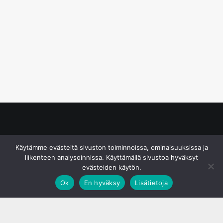
© S&J Media Oy
Käytämme evästeitä sivuston toiminnoissa, ominaisuuksissa ja
liikenteen analysoinnissa. Käyttämällä sivustoa hyväksyt
evästeiden käytön.
Ok
En hyväksy
Lisätietoja
;