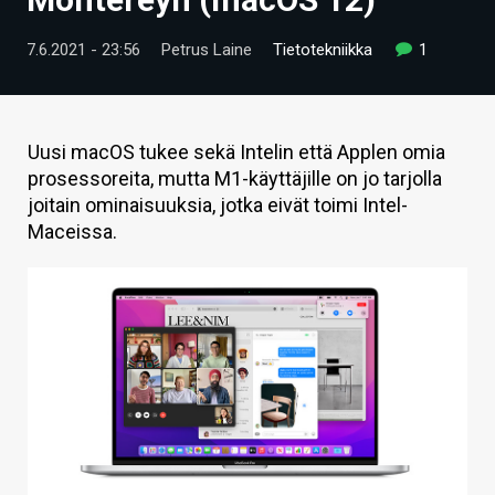
ARTIKKELIT
7.6.2021 - 23:56
Petrus Laine
Tietotekniikka
1
VIDEOT
TECHBBS
Uusi macOS tukee sekä Intelin että Applen omia
TIETOA
prosessoreita, mutta M1-käyttäjille on jo tarjolla
joitain ominaisuuksia, jotka eivät toimi Intel-
HINTA.FI
Maceissa.
KAUPPA
VAIHDA TEEMA
HAKU