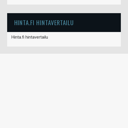
HINTA.FI HINTAVERTAILU
Hinta.fi hintavertailu