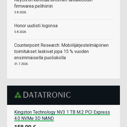
firmwarea pelihiiriin
5.8.2026
Honor uudisti logonsa
5.8.2026
Counterpoint Research: Mobiilijärjestelmäpiirien
toimitukset laskivat jopa 15 % vuoden
ensimmäisellä puoliskolla
31.7.2026
Kingston Technology NV3 1 TB M.2 PCI Express
4.0 NVMe 3D NAND