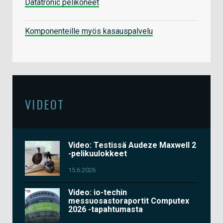
Datatronic pelikoneet
Komponenteille myös kasauspalvelu
VIDEOT
Video: Testissä Audeze Maxwell 2
-pelikuulokkeet
15.6.2026
Video: io-techin
messuosastoraportit Computex
2026 -tapahtumasta