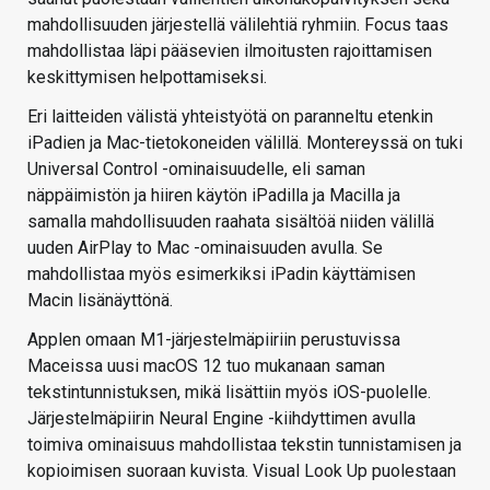
mahdollisuuden järjestellä välilehtiä ryhmiin. Focus taas
mahdollistaa läpi pääsevien ilmoitusten rajoittamisen
keskittymisen helpottamiseksi.
Eri laitteiden välistä yhteistyötä on paranneltu etenkin
iPadien ja Mac-tietokoneiden välillä. Montereyssä on tuki
Universal Control -ominaisuudelle, eli saman
näppäimistön ja hiiren käytön iPadilla ja Macilla ja
samalla mahdollisuuden raahata sisältöä niiden välillä
uuden AirPlay to Mac -ominaisuuden avulla. Se
mahdollistaa myös esimerkiksi iPadin käyttämisen
Macin lisänäyttönä.
Applen omaan M1-järjestelmäpiiriin perustuvissa
Maceissa uusi macOS 12 tuo mukanaan saman
tekstintunnistuksen, mikä lisättiin myös iOS-puolelle.
Järjestelmäpiirin Neural Engine -kiihdyttimen avulla
toimiva ominaisuus mahdollistaa tekstin tunnistamisen ja
kopioimisen suoraan kuvista. Visual Look Up puolestaan