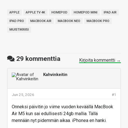
APPLE
APPLE TV 4K
HOMEPOD
HOMEPOD MINI
IPAD AIR
IPAD PRO
MACBOOK AIR
MACBOOK NEO
MACBOOK PRO
MUISTIKRIISI
29
kommenttia
Kirjoita kommentti →
Kahvinkeitin
Jun 25, 2026
#1
Onneksi päivitin jo viime vuoden keväällä MacBook
Air M5 kun sai edullisesti 24gb mallia. Tällä
mennään nyt pidemmän aikaa. iPhonea en hanki.