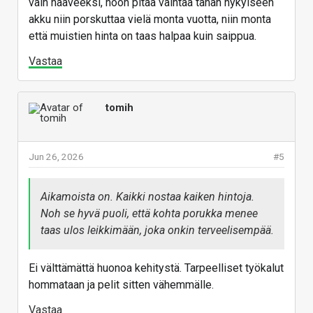
vain haaveeksi, nooh pitää vaihtaa tähän nykyiseen
akku niin porskuttaa vielä monta vuotta, niin monta
että muistien hinta on taas halpaa kuin saippua.
Vastaa
tomih
Jun 26, 2026
#5
Aikamoista on. Kaikki nostaa kaiken hintoja.
Noh se hyvä puoli, että kohta porukka menee
taas ulos leikkimään, joka onkin terveelisempää.
Ei välttämättä huonoa kehitystä. Tarpeelliset työkalut
hommataan ja pelit sitten vähemmälle.
Vastaa