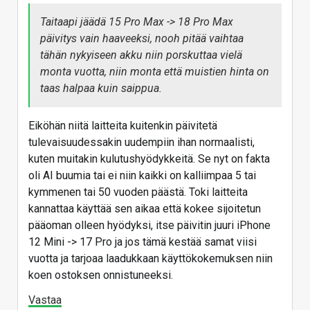
Taitaapi jäädä 15 Pro Max -> 18 Pro Max
päivitys vain haaveeksi, nooh pitää vaihtaa
tähän nykyiseen akku niin porskuttaa vielä
monta vuotta, niin monta että muistien hinta on
taas halpaa kuin saippua.
Eiköhän niitä laitteita kuitenkin päivitetä
tulevaisuudessakin uudempiin ihan normaalisti,
kuten muitakin kulutushyödykkeitä. Se nyt on fakta
oli AI buumia tai ei niin kaikki on kalliimpaa 5 tai
kymmenen tai 50 vuoden päästä. Toki laitteita
kannattaa käyttää sen aikaa että kokee sijoitetun
pääoman olleen hyödyksi, itse päivitin juuri iPhone
12 Mini -> 17 Pro ja jos tämä kestää samat viisi
vuotta ja tarjoaa laadukkaan käyttökokemuksen niin
koen ostoksen onnistuneeksi.
Vastaa