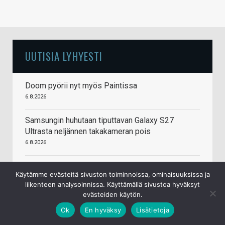
UUTISIA LYHYESTI
Doom pyörii nyt myös Paintissa
6.8.2026
Samsungin huhutaan tiputtavan Galaxy S27
Ultrasta neljännen takakameran pois
6.8.2026
Keychron kehittää avoimen lähdekoodin
Käytämme evästeitä sivuston toiminnoissa, ominaisuuksissa ja
firmwarea pelihiiriin
liikenteen analysoinnissa. Käyttämällä sivustoa hyväksyt
5.8.2026
evästeiden käytön.
Ok
En hyväksy
Lisätietoja
Honor uudisti logonsa
5.8.2026