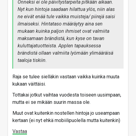
Onneksi ei ole päivitystarpeita pitkään aikaan.
Nyt kun hintoja saadaan hilattua ylös, niin alas
ne eivät enää tule vaikka muisteja/ piirejä saisi
ilmaiseksi. Hintataso määräytyy aina sen
mukaan kuinka paljon ihmiset ovat valmiita
maksamaan brändistä, kun kyse on tavan
kuluttajatuotteista. Applen tapauksessa
brändistä ollaan valmiita lyömään ylimääräisä
taaloja tiskiin.
Raja se tulee sielläkin vastaan vaikka kuinka muuta
kukaan väittäisi.
Tottakai jotkut vaihtaa vuodesta toiseen uusimpaan,
mutta ei se mikään suurin massa ole.
Muut ovat kuitenkin nostellen hintoja jo useampaan
kertaan (ei nyt ehkä mobiilipuolella mutta kuitenkin)
Vastaa