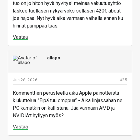
tuo on jo hiton hyvä hyvitys! meinaa vakuutusyhtiö
laskee tuollasen nykyarvoks sellasen 420€ about
jos hajoaa. Nyt hyvä aika varmaan vaihella ennen ku
hinnat pumppaa taas.
Vastaa
allapo
Jun 28, 2026
#25
Kommenttien perusteella aika Apple painotteista
kiukuttelua ”Eipä tuu omppua” - Aika linjassahan ne
PC kamatkin on kallistunu. Jää varmaan AMD ja
NVIDIA:t hyllyyn myös?
Vastaa