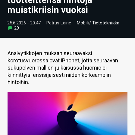
ARTIKKELIT
muistikriisin vuoksi
VIDEOT
25.6.2026 - 20:47
Petrus Laine
Mobiili
/
Tietotekniikka
29
TECHBBS
TIETOA
Analyytikkojen mukaan seuraavaksi
HINTA.FI
korotusvuorossa ovat iPhonet, jotta seuraavan
sukupolven mallien julkaisussa huomio ei
KAUPPA
kiinnittyisi ensisijaisesti niiden korkeampiin
hintoihin.
VAIHDA TEEMA
HAKU