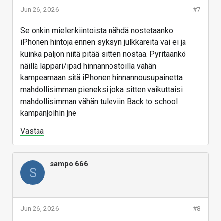
Jun 26, 2026
#7
Se onkin mielenkiintoista nähdä nostetaanko
iPhonen hintoja ennen syksyn julkkareita vai ei ja
kuinka paljon niitä pitää sitten nostaa. Pyritäänkö
näillä läppäri/ipad hinnannostoilla vähän
kampeamaan sitä iPhonen hinnannousupainetta
mahdollisimman pieneksi joka sitten vaikuttaisi
mahdollisimman vähän tuleviin Back to school
kampanjoihin jne
Vastaa
sampo.666
S
Jun 26, 2026
#8