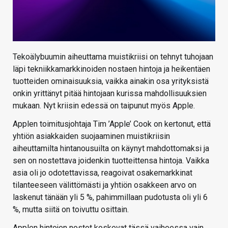
Tekoälybuumin aiheuttama muistikriisi on tehnyt tuhojaan
läpi tekniikkamarkkinoiden nostaen hintoja ja heikentäen
tuotteiden ominaisuuksia, vaikka ainakin osa yrityksistä
onkin yrittänyt pitää hintojaan kurissa mahdollisuuksien
mukaan. Nyt kriisin edessä on taipunut myös Apple.
Applen toimitusjohtaja Tim ’Apple’ Cook on kertonut, että
yhtiön asiakkaiden suojaaminen muistikriisin
aiheuttamilta hintanousuilta on käynyt mahdottomaksi ja
sen on nostettava joidenkin tuotteittensa hintoja. Vaikka
asia oli jo odotettavissa, reagoivat osakemarkkinat
tilanteeseen välittömästi ja yhtiön osakkeen arvo on
laskenut tänään yli 5 %, pahimmillaan pudotusta oli yli 6
%, mutta siitä on toivuttu osittain.
Applen hintojen nostot koskevat tässä vaiheessa vain