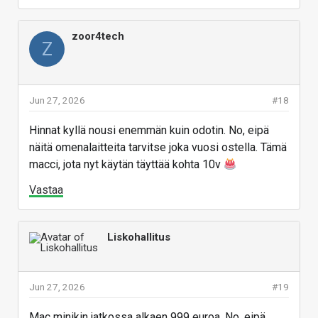
zoor4tech
Z
Jun 27, 2026
#18
Hinnat kyllä nousi enemmän kuin odotin. No, eipä
näitä omenalaitteita tarvitse joka vuosi ostella. Tämä
macci, jota nyt käytän täyttää kohta 10v
Vastaa
Liskohallitus
Jun 27, 2026
#19
Mac minikin jatkossa alkaen 999 euroa. No, eipä