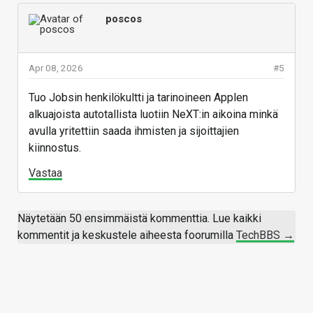
poscos
Apr 08, 2026
#5
Tuo Jobsin henkilökultti ja tarinoineen Applen
alkuajoista autotallista luotiin NeXT:in aikoina minkä
avulla yritettiin saada ihmisten ja sijoittajien
kiinnostus.
Vastaa
Näytetään 50 ensimmäistä kommenttia. Lue kaikki
kommentit ja keskustele aiheesta foorumilla
TechBBS →