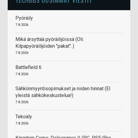
Pyöräily
7.8.2026
Mikä ärsyttää pyöräilijöissä (Oli:
Kilpapyöräilijöiden "pakat"..)
7.8.2026
Battlefield 6
7.8.2026
Sähkönmyyntisopimukset ja niiden hinnat (EI
yleistä sähkökeskustelua!)
7.8.2026
Tekoäly
7.8.2026
Kingdom Come: Deliverance II (PC, PS5/Pro,