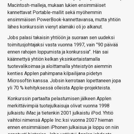
Macintosh-malleja, mukaan lukien ensimmäiset
kannettavat Portable-mallit sekä myöhemmin
ensimmäisen PowerBook-kannettavansa, mutta yhtiön
lähes konkurssiin vienyt alamäki oli jo alkanut.
Jobs palasi takaisin yhtiöön ja suoraan sen uudeksi
toimitusjohtajaksi vasta vuonna 1997, vain ”90 päivää
ennen rahojen loppumista ja konkurssia”. Hän sai
käännettyä yhtiön kelkan yksinkertaistamalla
tuotevalikoimaa ja aloittamalla yhteistyön aiemmin
kenties Applen pahimpana kilpailijana pidetyn
Microsoftin kanssa. Jobsin kerrotaan lopettaneen jopa
yli 70 % kehityksessä olleista Apple-projekteista.
Konkurssin partaalta pelastumisen jälkeen Applen
merkittävimpiä tuotejulkaisuja olivat vuonna 1998
julkaistu iMac ja tietenkin 2001 julkaistu iPod. Yhtiö
vaihtoi nimensä Apple Inc.:ksi vuonna 2007 hieman
ennen ensimmäisen iPhonen julkaisua ja loppu on niin