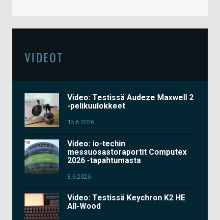
VIDEOT
Video: Testissä Audeze Maxwell 2
-pelikuulokkeet
15.6.2026
Video: io-techin
messuosastoraportit Computex
2026 -tapahtumasta
3.6.2026
Video: Testissä Keychron K2 HE
All-Wood