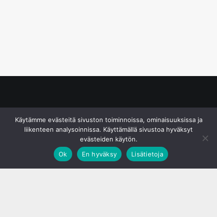
© S&J Media Oy
Käytämme evästeitä sivuston toiminnoissa, ominaisuuksissa ja
liikenteen analysoinnissa. Käyttämällä sivustoa hyväksyt
evästeiden käytön.
Ok
En hyväksy
Lisätietoja
;