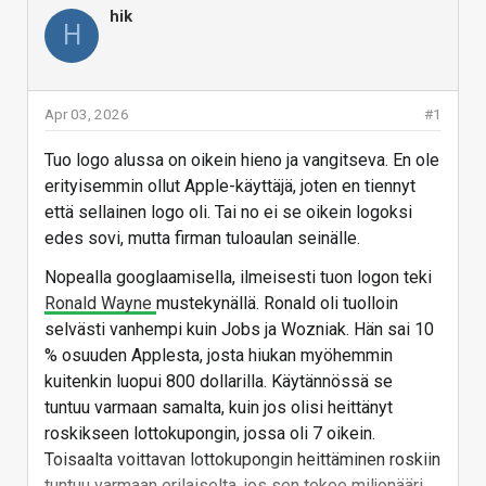
hik
H
Apr 03, 2026
#1
Tuo logo alussa on oikein hieno ja vangitseva. En ole
erityisemmin ollut Apple-käyttäjä, joten en tiennyt
että sellainen logo oli. Tai no ei se oikein logoksi
edes sovi, mutta firman tuloaulan seinälle.
Nopealla googlaamisella, ilmeisesti tuon logon teki
Ronald Wayne
mustekynällä. Ronald oli tuolloin
selvästi vanhempi kuin Jobs ja Wozniak. Hän sai 10
% osuuden Applesta, josta hiukan myöhemmin
kuitenkin luopui 800 dollarilla. Käytännössä se
tuntuu varmaan samalta, kuin jos olisi heittänyt
roskikseen lottokupongin, jossa oli 7 oikein.
Toisaalta voittavan lottokupongin heittäminen roskiin
tuntuu varmaan erilaiselta, jos sen tekee miljonääri,