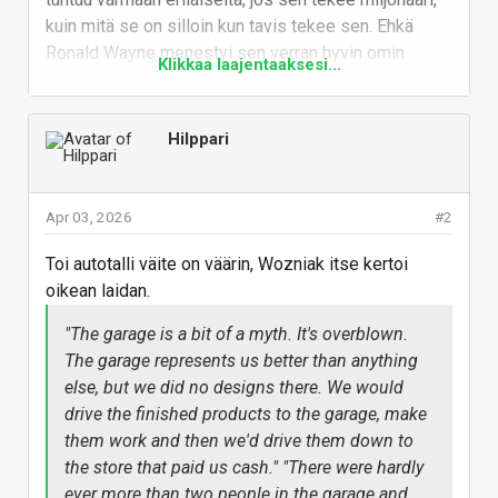
kuin mitä se on silloin kun tavis tekee sen. Ehkä
Ronald Wayne menestyi sen verran hyvin omin
Klikkaa laajentaaksesi...
voimin muutenkin, ettei ollut tarvetta haikailla.
Edit. No niin googlasin vielä Waynen muuta
Hilppari
menestystä ja kyllä niin päin oli että hän
nimenomaan ei menestynyt taloudellisesti.
Vastaa
Apr 03, 2026
#2
Toi autotalli väite on väärin, Wozniak itse kertoi
oikean laidan.
"The garage is a bit of a myth. It's overblown.
The garage represents us better than anything
else, but we did no designs there. We would
drive the finished products to the garage, make
them work and then we'd drive them down to
the store that paid us cash." "There were hardly
ever more than two people in the garage and