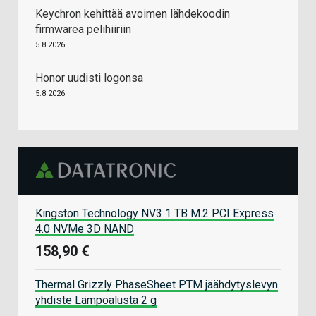
Keychron kehittää avoimen lähdekoodin
firmwarea pelihiiriin
5.8.2026
Honor uudisti logonsa
5.8.2026
Kingston Technology NV3 1 TB M.2 PCI Express
4.0 NVMe 3D NAND
158,90 €
Thermal Grizzly PhaseSheet PTM jäähdytyslevyn
yhdiste Lämpöalusta 2 g