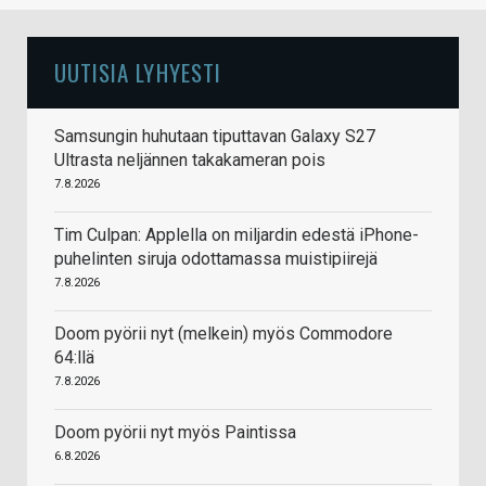
UUTISIA LYHYESTI
Samsungin huhutaan tiputtavan Galaxy S27
Ultrasta neljännen takakameran pois
7.8.2026
Tim Culpan: Applella on miljardin edestä iPhone-
puhelinten siruja odottamassa muistipiirejä
7.8.2026
Doom pyörii nyt (melkein) myös Commodore
64:llä
7.8.2026
Doom pyörii nyt myös Paintissa
6.8.2026