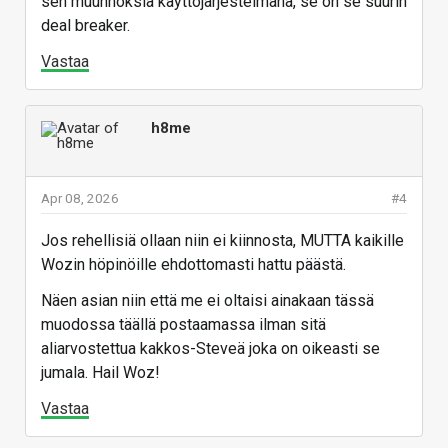
sen muunnoksia käyttöjärjestelmänä, se on se suurin
deal breaker.
Vastaa
h8me
Apr 08, 2026
#4
Jos rehellisiä ollaan niin ei kiinnosta, MUTTA kaikille
Wozin höpinöille ehdottomasti hattu päästä.
Näen asian niin että me ei oltaisi ainakaan tässä
muodossa täällä postaamassa ilman sitä
aliarvostettua kakkos-Steveä joka on oikeasti se
jumala. Hail Woz!
Vastaa