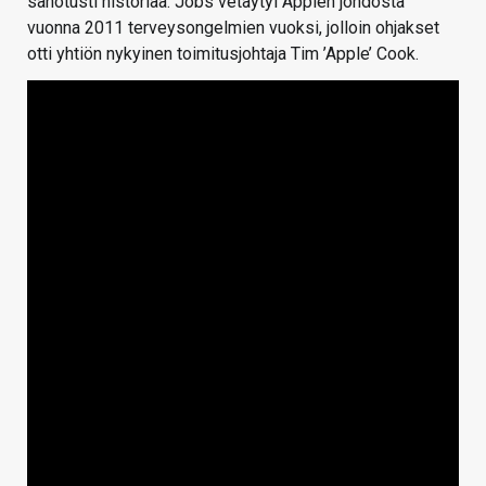
sanotusti historiaa. Jobs vetäytyi Applen johdosta
vuonna 2011 terveysongelmien vuoksi, jolloin ohjakset
otti yhtiön nykyinen toimitusjohtaja Tim ’Apple’ Cook.