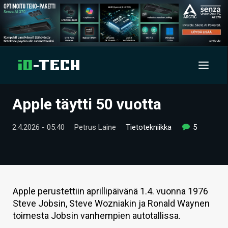
Apple täytti 50 vuotta
UUTISET
2.4.2026 - 05:40
Petrus Laine
Tietotekniikka
5
ARTIKKELIT
VIDEOT
TECHBBS
Apple perustettiin aprillipäivänä 1.4. vuonna 1976
TIETOA
Steve Jobsin, Steve Wozniakin ja Ronald Waynen
toimesta Jobsin vanhempien autotallissa.
HINTA.FI