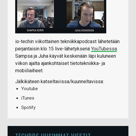
io-techin viikottainen tekniikkapodcast lähetetään
perjantaisin klo 15 live-lähetyksenä
YouTubessa
.
Sampsa ja Juha käyvät keskenään läpi kuluneen
viikon ajalta ajankohtaiset tietotekniikka- ja
mobiiliaiheet.
Jälkikäteen katseltavissa/kuunneltavissa:
Youtube
iTunes
Spotify
TECHBBS UUSIMMAT VIESTIT