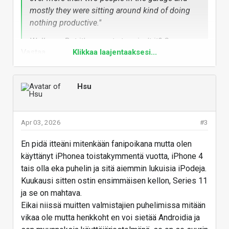
mostly they were sitting around kind of doing
nothing productive."
Well, yes. But it's a great story, isn't it? Once
Vastaa
Klikkaa laajentaaksesi...
you're a success, tossing your company's
history into a field of magical distortion makes
it all sound a little more romantic than it
Hsu
probably was
Apr 03, 2026
#3
En pidä itteäni mitenkään fanipoikana mutta olen
käyttänyt iPhonea toistakymmentä vuotta, iPhone 4
tais olla eka puhelin ja sitä aiemmin lukuisia iPodeja.
Kuukausi sitten ostin ensimmäisen kellon, Series 11
ja se on mahtava.
Eikai niissä muitten valmistajien puhelimissa mitään
vikaa ole mutta henkkoht en voi sietää Androidia ja