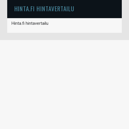
HINTA.FI HINTAVERTAILU
Hinta.fi hintavertailu