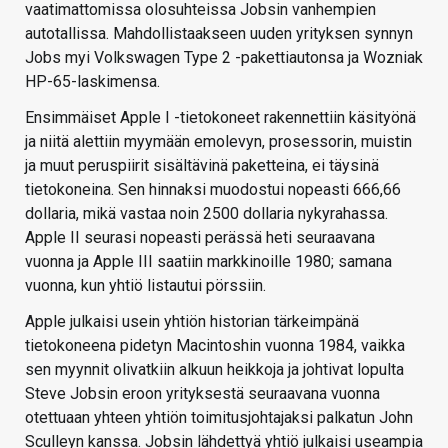
vaatimattomissa olosuhteissa Jobsin vanhempien
autotallissa. Mahdollistaakseen uuden yrityksen synnyn
Jobs myi Volkswagen Type 2 -pakettiautonsa ja Wozniak
HP-65-laskimensa.
Ensimmäiset Apple I -tietokoneet rakennettiin käsityönä
ja niitä alettiin myymään emolevyn, prosessorin, muistin
ja muut peruspiirit sisältävinä paketteina, ei täysinä
tietokoneina. Sen hinnaksi muodostui nopeasti 666,66
dollaria, mikä vastaa noin 2500 dollaria nykyrahassa.
Apple II seurasi nopeasti perässä heti seuraavana
vuonna ja Apple III saatiin markkinoille 1980; samana
vuonna, kun yhtiö listautui pörssiin.
Apple julkaisi usein yhtiön historian tärkeimpänä
tietokoneena pidetyn Macintoshin vuonna 1984, vaikka
sen myynnit olivatkiin alkuun heikkoja ja johtivat lopulta
Steve Jobsin eroon yrityksestä seuraavana vuonna
otettuaan yhteen yhtiön toimitusjohtajaksi palkatun John
Sculleyn kanssa. Jobsin lähdettyä yhtiö julkaisi useampia