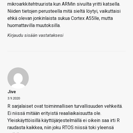
mikroarkkitehtruurista kun ARMin sivuilta yritti katsella.
Niiden tietojen perusteella mitä sieltä löytyi, vaikuttaisi
ehkä olevan jonkinlaista sukua Cortex A55lle, mutta
huomattavilla muutoksilla.
Kirjaudu sisään vastataksesi
Jive
3.9.2020
R sarjalaiset ovat toiminnallisen turvallisuuden vehkeitä.
Ei niissä mitään erityistä reaaliaikaisuutta ole.
Yleiskäyttöisillä käyttöjärjestelmällä ei oikein saa irti R
raudasta kaikkea, niin joku RTOS niissä toki yleensä