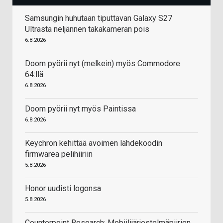
Samsungin huhutaan tiputtavan Galaxy S27
Ultrasta neljännen takakameran pois
6.8.2026
Doom pyörii nyt (melkein) myös Commodore
64:llä
6.8.2026
Doom pyörii nyt myös Paintissa
6.8.2026
Keychron kehittää avoimen lähdekoodin
firmwarea pelihiiriin
5.8.2026
Honor uudisti logonsa
5.8.2026
Counterpoint Research: Mobiilijärjestelmäpiirien