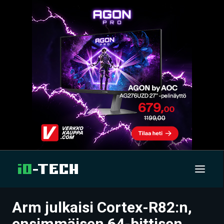
Arm julkaisi Cortex-R82:n,
UUTISET
ensimmäisen 64-bittisen