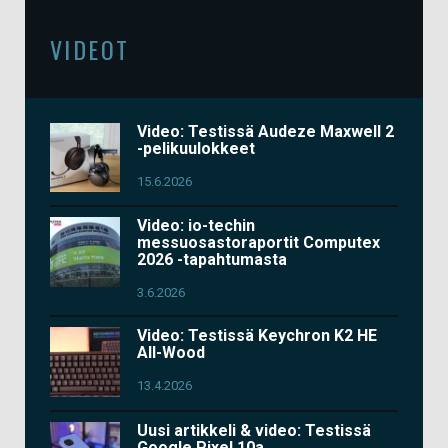
VIDEOT
Video: Testissä Audeze Maxwell 2
-pelikuulokkeet
15.6.2026
Video: io-techin
messuosastoraportit Computex
2026 -tapahtumasta
3.6.2026
Video: Testissä Keychron K2 HE
All-Wood
13.4.2026
Uusi artikkeli & video: Testissä
Google Pixel 10a