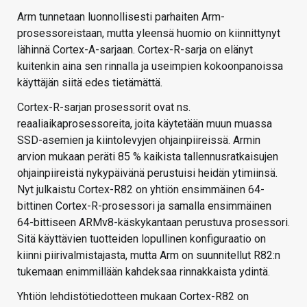
Arm tunnetaan luonnollisesti parhaiten Arm-
prosessoreistaan, mutta yleensä huomio on kiinnittynyt
lähinnä Cortex-A-sarjaan. Cortex-R-sarja on elänyt
kuitenkin aina sen rinnalla ja useimpien kokoonpanoissa
käyttäjän siitä edes tietämättä.
Cortex-R-sarjan prosessorit ovat ns.
reaaliaikaprosessoreita, joita käytetään muun muassa
SSD-asemien ja kiintolevyjen ohjainpiireissä. Armin
arvion mukaan peräti 85 % kaikista tallennusratkaisujen
ohjainpiireistä nykypäivänä perustuisi heidän ytimiinsä.
Nyt julkaistu Cortex-R82 on yhtiön ensimmäinen 64-
bittinen Cortex-R-prosessori ja samalla ensimmäinen
64-bittiseen ARMv8-käskykantaan perustuva prosessori.
Sitä käyttävien tuotteiden lopullinen konfiguraatio on
kiinni piirivalmistajasta, mutta Arm on suunnitellut R82:n
tukemaan enimmillään kahdeksaa rinnakkaista ydintä.
Yhtiön lehdistötiedotteen mukaan Cortex-R82 on