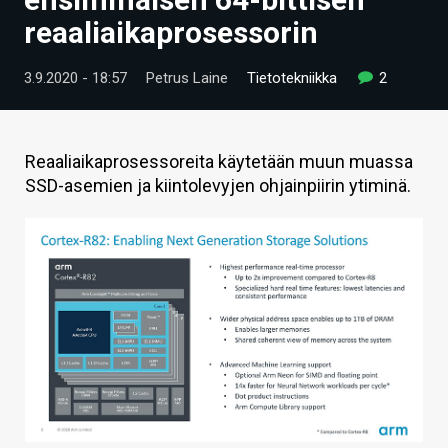
ARTIKKELIT
reaaliaikaprosessorin
VIDEOT
3.9.2020 - 18:57
Petrus Laine
Tietotekniikka
2
TECHBBS
TIETOA
Reaaliaikaprosessoreita käytetään muun muassa
SSD-asemien ja kiintolevyjen ohjainpiirin ytiminä.
HINTA.FI
KAUPPA
VAIHDA TEEMA
HAKU