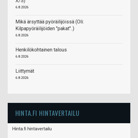
X/S)
6.8.2026
Mikä ärsyttää pyöräilijöissä (Oli:
Kilpapyöräilijöiden "pakat"..)
6.8.2026
Henkilökohtainen talous
6.8.2026
Liittymät
6.8.2026
HINTA.FI HINTAVERTAILU
Hinta.fi hintavertailu