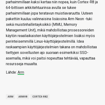
parhaimmillaan kaksi kertaa niin nopea, kuin Cortex-R8 ja
64-bittisen arkkitehtuurinsa avulla se tukee
parhaimmillaan jopa teratavun muistiavaruutta. Uuteen
pakettiin kuuluu valinnaisina lisäosina Arm Neon -tuki
sekä muistinhallintayksikkö (MMU, Memory
Management Unit), mikä mahdollistaa prosessoreiden
käytön reaaliaikaisten käyttöjärjestelmien lisäksi myös
perinteisemmillä Linux-käyttöjärjestelmillä. Idea
raskaampien käyttöjärjestelmien takana on mahdollistaa
tiettyjen sovellusten ajo suoraan esimerkiksi SSD-
asemalla, mikä voi paitsi nopeuttaa tehtävää, vapauttaa
resursseja muualta.
Lähde:
Arm
ARM
ARMV8
CORTEX-R82