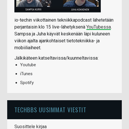
io-techin viikottainen tekniikkapodcast lähetetään
perjantaisin klo 15 live-lähetyksenä
YouTubessa
.
Sampsa ja Juha käyvät keskenään läpi kuluneen
viikon ajalta ajankohtaiset tietotekniikka- ja
mobiiliaiheet.
Jälkikäteen katseltavissa/kuunneltavissa:
Youtube
iTunes
Spotify
TECHBBS UUSIMMAT VIESTIT
Suosittele kirjaa