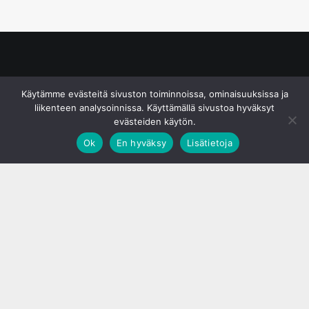
© S&J Media Oy
Käytämme evästeitä sivuston toiminnoissa, ominaisuuksissa ja
liikenteen analysoinnissa. Käyttämällä sivustoa hyväksyt
evästeiden käytön.
Ok
En hyväksy
Lisätietoja
;