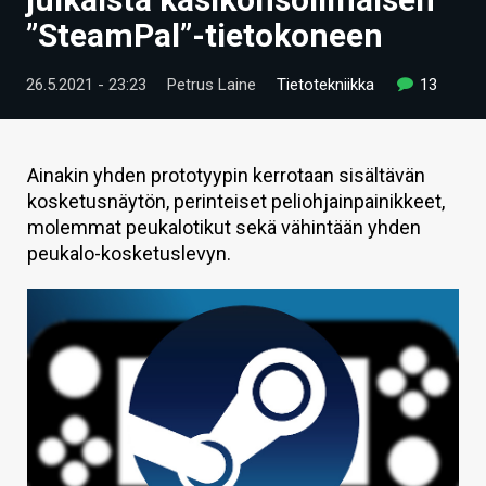
ARTIKKELIT
”SteamPal”-tietokoneen
VIDEOT
26.5.2021 - 23:23
Petrus Laine
Tietotekniikka
13
TECHBBS
TIETOA
Ainakin yhden prototyypin kerrotaan sisältävän
kosketusnäytön, perinteiset peliohjainpainikkeet,
HINTA.FI
molemmat peukalotikut sekä vähintään yhden
peukalo-kosketuslevyn.
KAUPPA
VAIHDA TEEMA
HAKU