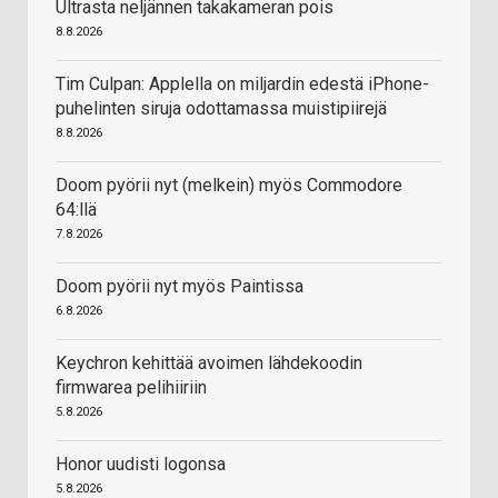
Ultrasta neljännen takakameran pois
8.8.2026
Tim Culpan: Applella on miljardin edestä iPhone-
puhelinten siruja odottamassa muistipiirejä
8.8.2026
Doom pyörii nyt (melkein) myös Commodore
64:llä
7.8.2026
Doom pyörii nyt myös Paintissa
6.8.2026
Keychron kehittää avoimen lähdekoodin
firmwarea pelihiiriin
5.8.2026
Honor uudisti logonsa
5.8.2026