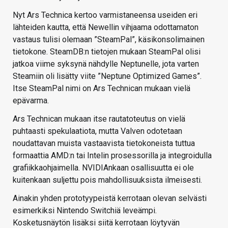
Nyt Ars Technica kertoo varmistaneensa useiden eri
lähteiden kautta, että Newellin vihjaama odottamaton
vastaus tulisi olemaan ”SteamPal”, käsikonsolimainen
tietokone. SteamDB:n tietojen mukaan SteamPal olisi
jatkoa viime syksynä nähdylle Neptunelle, jota varten
Steamiin oli lisätty viite ”Neptune Optimized Games”.
Itse SteamPal nimi on Ars Technican mukaan vielä
epävarma.
Ars Technican mukaan itse rautatoteutus on vielä
puhtaasti spekulaatiota, mutta Valven odotetaan
noudattavan muista vastaavista tietokoneista tuttua
formaattia AMD:n tai Intelin prosessorilla ja integroidulla
grafiikkaohjaimella. NVIDIAnkaan osallisuutta ei ole
kuitenkaan suljettu pois mahdollisuuksista ilmeisesti.
Ainakin yhden prototyypeistä kerrotaan olevan selvästi
esimerkiksi Nintendo Switchiä leveämpi.
Kosketusnäytön lisäksi siitä kerrotaan löytyvän