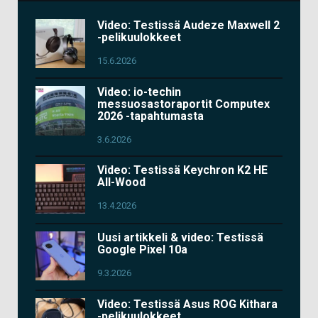
Video: Testissä Audeze Maxwell 2
-pelikuulokkeet
15.6.2026
Video: io-techin
messuosastoraportit Computex
2026 -tapahtumasta
3.6.2026
Video: Testissä Keychron K2 HE
All-Wood
13.4.2026
Uusi artikkeli & video: Testissä
Google Pixel 10a
9.3.2026
Video: Testissä Asus ROG Kithara
-pelikuulokkeet