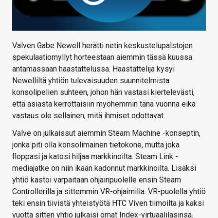
Valven Gabe Newell herätti netin keskustelupalstojen
spekulaatiomyllyt horteestaan aiemmin tässä kuussa
antamassaan haastattelussa. Haastattelija kysyi
Newelliltä yhtiön tulevaisuuden suunnitelmista
konsolipelien suhteen, johon hän vastasi kiertelevästi,
että asiasta kerrottaisiin myöhemmin tänä vuonna eikä
vastaus ole sellainen, mitä ihmiset odottavat.
Valve on julkaissut aiemmin Steam Machine -konseptin,
jonka piti olla konsolimainen tietokone, mutta joka
floppasi ja katosi hiljaa markkinoilta. Steam Link -
mediajatke on niin ikään kadonnut markkinoilta. Lisäksi
yhtiö kastoi varpaitaan ohjainpuolelle ensin Steam
Controllerilla ja sittemmin VR-ohjaimilla. VR-puolella yhtiö
teki ensin tiivistä yhteistyötä HTC Viven tiimoilta ja kaksi
vuotta sitten yhtiö julkaisi omat Index-virtuaalilasinsa.