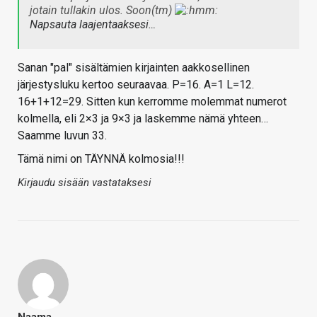
jotain tullakin ulos. Soon(tm)
Napsauta laajentaaksesi…
Sanan "pal" sisältämien kirjainten aakkosellinen
järjestysluku kertoo seuraavaa. P=16. A=1 L=12.
16+1+12=29. Sitten kun kerromme molemmat numerot
kolmella, eli 2×3 ja 9×3 ja laskemme nämä yhteen…
Saamme luvun 33.
Tämä nimi on TÄYNNÄ kolmosia!!!
Kirjaudu sisään vastataksesi
Naama