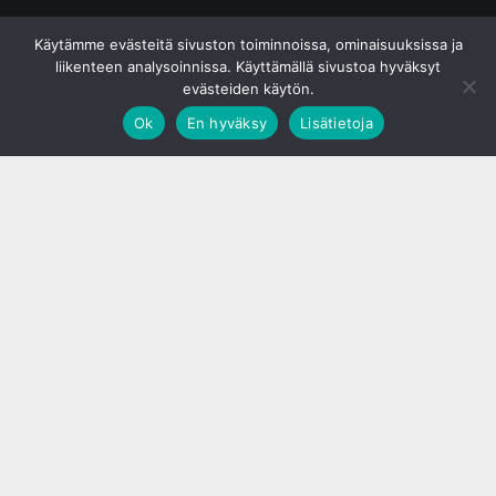
© S&J Media Oy
Käytämme evästeitä sivuston toiminnoissa, ominaisuuksissa ja
liikenteen analysoinnissa. Käyttämällä sivustoa hyväksyt
evästeiden käytön.
Ok
En hyväksy
Lisätietoja
;