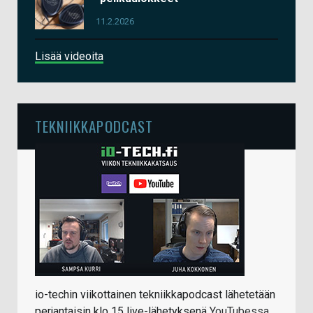
11.2.2026
Lisää videoita
TEKNIIKKAPODCAST
io-techin viikottainen tekniikkapodcast lähetetään
perjantaisin klo 15 live-lähetyksenä
YouTubessa
.