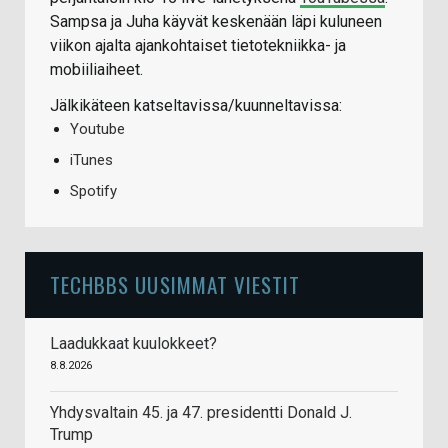
Sampsa ja Juha käyvät keskenään läpi kuluneen
viikon ajalta ajankohtaiset tietotekniikka- ja
mobiiliaiheet.
Jälkikäteen katseltavissa/kuunneltavissa:
Youtube
iTunes
Spotify
TECHBBS UUSIMMAT VIESTIT
Laadukkaat kuulokkeet?
8.8.2026
Yhdysvaltain 45. ja 47. presidentti Donald J.
Trump