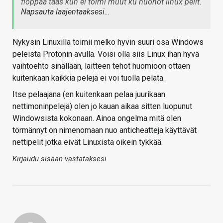
floppaa taas kun ei toimi muut ku huonot linux pelit.
Napsauta laajentaaksesi…
Nykysin Linuxilla toimii melko hyvin suuri osa Windows
peleistä Protonin avulla. Voisi olla siis Linux ihan hyvä
vaihtoehto sinällään, laitteen tehot huomioon ottaen
kuitenkaan kaikkia pelejä ei voi tuolla pelata.
Itse pelaajana (en kuitenkaan pelaa juurikaan
nettimoninpelejä) olen jo kauan aikaa sitten luopunut
Windowsista kokonaan. Ainoa ongelma mitä olen
törmännyt on nimenomaan nuo anticheatteja käyttävät
nettipelit jotka eivät Linuxista oikein tykkää.
Kirjaudu sisään vastataksesi