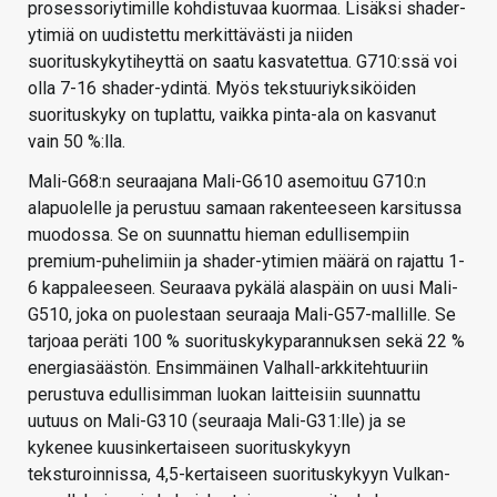
prosessoriytimille kohdistuvaa kuormaa. Lisäksi shader-
ytimiä on uudistettu merkittävästi ja niiden
suorituskykytiheyttä on saatu kasvatettua. G710:ssä voi
olla 7-16 shader-ydintä. Myös tekstuuriyksiköiden
suorituskyky on tuplattu, vaikka pinta-ala on kasvanut
vain 50 %:lla.
Mali-G68:n seuraajana Mali-G610 asemoituu G710:n
alapuolelle ja perustuu samaan rakenteeseen karsitussa
muodossa. Se on suunnattu hieman edullisempiin
premium-puhelimiin ja shader-ytimien määrä on rajattu 1-
6 kappaleeseen. Seuraava pykälä alaspäin on uusi Mali-
G510, joka on puolestaan seuraaja Mali-G57-mallille. Se
tarjoaa peräti 100 % suorituskykyparannuksen sekä 22 %
energiasäästön. Ensimmäinen Valhall-arkkitehtuuriin
perustuva edullisimman luokan laitteisiin suunnattu
uutuus on Mali-G310 (seuraaja Mali-G31:lle) ja se
kykenee kuusinkertaiseen suorituskykyyn
teksturoinnissa, 4,5-kertaiseen suorituskykyyn Vulkan-