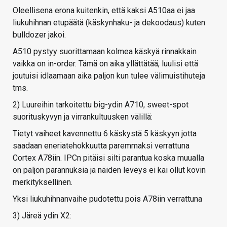
Oleellisena erona kuitenkin, että kaksi A510aa ei jaa
liukuhihnan etupäätä (käskynhaku- ja dekoodaus) kuten
bulldozer jakoi.
A510 pystyy suorittamaan kolmea käskyä rinnakkain
vaikka on in-order. Tämä on aika yllättätää, luulisi että
joutuisi idlaamaan aika paljon kun tulee välimuistihuteja
tms.
2) Luureihin tarkoitettu big-ydin A710, sweet-spot
suorituskyvyn ja virrankultuusken välillä:
Tietyt vaiheet kavennettu 6 käskystä 5 käskyyn jotta
saadaan eneriatehokkuutta paremmaksi verrattuna
Cortex A78iin. IPCn pitäisi silti parantua koska muualla
on paljon parannuksia ja näiden leveys ei kai ollut kovin
merkityksellinen.
Yksi liukuhihnanvaihe pudotettu pois A78iin verrattuna
3) Järeä ydin X2: