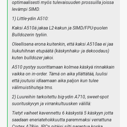
optimaalisesti myös tulevaisuuden prossuilla joissa
levämpi SIMD.
1) Little-ydin A510:
Kaksi A510ä jakaa L2-kakun ja SIMD/FPU-puolen
Bulldozerin tyyliin.
Oleellisena erona kuitenkin, että kaksi A510aa ei jaa
liukuhihnan etupäätä (käskynhaku- ja dekoodaus)
kuten bulldozer jakoi.
A510 pystyy suorittamaan kolmea käskyä rinnakkain
vaikka on in-order. Tämä on aika yllättätää, luulisi
että joutuisi idlaamaan aika paljon kun tulee
välimuistihuteja tms.
2) Luureihin tarkoitettu big-ydin A710, sweet-spot
suorituskyvyn ja virrankultuusken välillä:
Tietyt vaiheet kavennettu 6 käskystä 5 käskyyn jotta
saadaan eneriatehokkuutta paremmaksi verrattuna
Cortex A78iin. IPCn pitäisi silti parantua koska