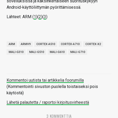
sovelluksissa ja kaksinkertaiseen suorituskykyyn
Android-käyttöliittymän pyörittämisessä.
Lähteet: ARM (
1
)(
2
)(
3
)
ARM
ARMV9
CORTEX-A510
CORTEX-A710
CORTEX-X2
MALI-G310
MALI-G510
MALI-G610
MALI-G710
Kommentoi uutista tai artikkelia foorumilla
(Kommentointi sivuston puolella toistaiseksi pois
käytöstä)
Lähetä palautetta / raportoi kirjoitusvirheestä
3 KOMMENTTIA