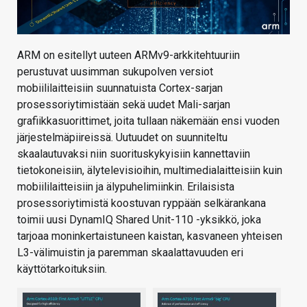
ARM on esitellyt uuteen ARMv9-arkkitehtuuriin
perustuvat uusimman sukupolven versiot
mobiililaitteisiin suunnatuista Cortex-sarjan
prosessoriytimistään sekä uudet Mali-sarjan
grafiikkasuorittimet, joita tullaan näkemään ensi vuoden
järjestelmäpiireissä. Uutuudet on suunniteltu
skaalautuvaksi niin suorituskykyisiin kannettaviin
tietokoneisiin, älytelevisioihin, multimedialaitteisiin kuin
mobiililaitteisiin ja älypuhelimiinkin. Erilaisista
prosessoriytimistä koostuvan ryppään selkärankana
toimii uusi DynamIQ Shared Unit-110 -yksikkö, joka
tarjoaa moninkertaistuneen kaistan, kasvaneen yhteisen
L3-välimuistin ja paremman skaalattavuuden eri
käyttötarkoituksiin.