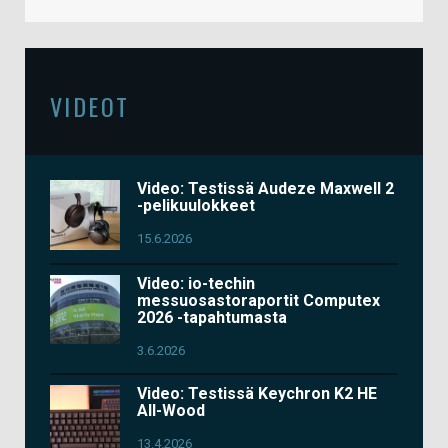
VIDEOT
Video: Testissä Audeze Maxwell 2
-pelikuulokkeet
15.6.2026
Video: io-techin
messuosastoraportit Computex
2026 -tapahtumasta
3.6.2026
Video: Testissä Keychron K2 HE
All-Wood
13.4.2026