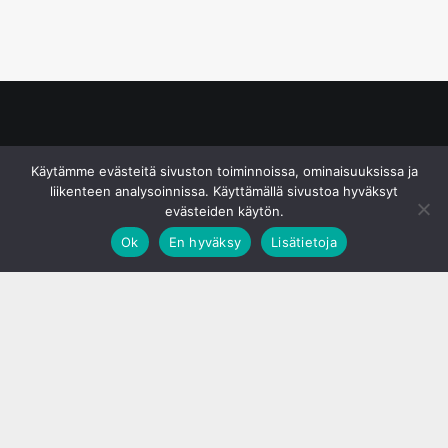
© S&J Media Oy
Käytämme evästeitä sivuston toiminnoissa, ominaisuuksissa ja
liikenteen analysoinnissa. Käyttämällä sivustoa hyväksyt
evästeiden käytön.
Ok
En hyväksy
Lisätietoja
;