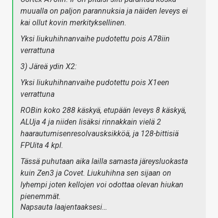
muualla on paljon parannuksia ja näiden leveys ei
kai ollut kovin merkityksellinen.
Yksi liukuhihnanvaihe pudotettu pois A78iin
verrattuna
3) Järeä ydin X2:
Yksi liukuhihnanvaihe pudotettu pois X1een
verrattuna
ROBin koko 288 käskyä, etupään leveys 8 käskyä,
ALUja 4 ja niiden lisäksi rinnakkain vielä 2
haarautumisenresolvausksikköä, ja 128-bittisiä
FPUita 4 kpl.
Tässä puhutaan aika lailla samasta järeysluokasta
kuin Zen3 ja Covet. Liukuhihna sen sijaan on
lyhempi joten kellojen voi odottaa olevan hiukan
pienemmät.
Napsauta laajentaaksesi…