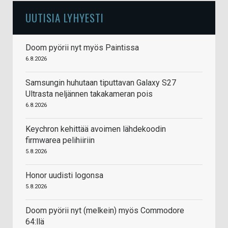
UUTISIA LYHYESTI
Doom pyörii nyt myös Paintissa
6.8.2026
Samsungin huhutaan tiputtavan Galaxy S27
Ultrasta neljännen takakameran pois
6.8.2026
Keychron kehittää avoimen lähdekoodin
firmwarea pelihiiriin
5.8.2026
Honor uudisti logonsa
5.8.2026
Doom pyörii nyt (melkein) myös Commodore
64:llä