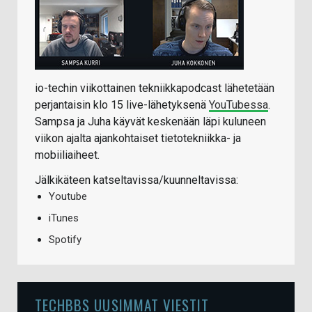
io-techin viikottainen tekniikkapodcast lähetetään
perjantaisin klo 15 live-lähetyksenä
YouTubessa
.
Sampsa ja Juha käyvät keskenään läpi kuluneen
viikon ajalta ajankohtaiset tietotekniikka- ja
mobiiliaiheet.
Jälkikäteen katseltavissa/kuunneltavissa:
Youtube
iTunes
Spotify
TECHBBS UUSIMMAT VIESTIT