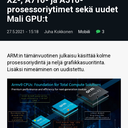
ARTIKKELIT
prosessoriytimet sekä uudet
Mali GPU:t
VIDEOT
TECHBBS
27.5.2021 - 15:18
Juha Kokkonen
Mobiili
3
TIETOA
HINTA.FI
ARM:in tämänvuotinen julkaisu käsittää kolme
prosessoriydintä ja neljä grafiikkasuoritinta.
KAUPPA
Lisäksi nimeäminen on uudistettu.
VAIHDA TEEMA
HAKU