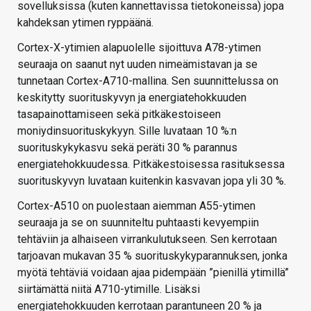
sovelluksissa (kuten kannettavissa tietokoneissa) jopa
kahdeksan ytimen ryppäänä.
Cortex-X-ytimien alapuolelle sijoittuva A78-ytimen
seuraaja on saanut nyt uuden nimeämistavan ja se
tunnetaan Cortex-A710-mallina. Sen suunnittelussa on
keskitytty suorituskyvyn ja energiatehokkuuden
tasapainottamiseen sekä pitkäkestoiseen
moniydinsuorituskykyyn. Sille luvataan 10 %:n
suorituskykykasvu sekä peräti 30 % parannus
energiatehokkuudessa. Pitkäkestoisessa rasituksessa
suorituskyvyn luvataan kuitenkin kasvavan jopa yli 30 %.
Cortex-A510 on puolestaan aiemman A55-ytimen
seuraaja ja se on suunniteltu puhtaasti kevyempiin
tehtäviin ja alhaiseen virrankulutukseen. Sen kerrotaan
tarjoavan mukavan 35 % suorituskykyparannuksen, jonka
myötä tehtäviä voidaan ajaa pidempään ”pienillä ytimillä”
siirtämättä niitä A710-ytimille. Lisäksi
energiatehokkuuden kerrotaan parantuneen 20 % ja