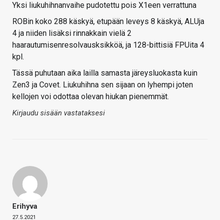
Yksi liukuhihnanvaihe pudotettu pois X1een verrattuna
ROBin koko 288 käskyä, etupään leveys 8 käskyä, ALUja
4 ja niiden lisäksi rinnakkain vielä 2
haarautumisenresolvausksikköä, ja 128-bittisiä FPUita 4
kpl.
Tässä puhutaan aika lailla samasta järeysluokasta kuin
Zen3 ja Covet. Liukuhihna sen sijaan on lyhempi joten
kellojen voi odottaa olevan hiukan pienemmät.
Kirjaudu sisään vastataksesi
Erihyva
27.5.2021