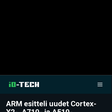
ARM esitteli uudet Cortex-
UUTISET
X2-, A710- ja A510-