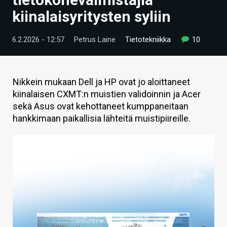
ARTIKKELIT
kiinalaisyritysten syliin
VIDEOT
6.2.2026 - 12:57
Petrus Laine
Tietotekniikka
10
TECHBBS
TIETOA
Nikkein mukaan Dell ja HP ovat jo aloittaneet
kiinalaisen CXMT:n muistien validoinnin ja Acer
HINTA.FI
sekä Asus ovat kehottaneet kumppaneitaan
hankkimaan paikallisia lähteitä muistipiireille.
KAUPPA
VAIHDA TEEMA
HAKU