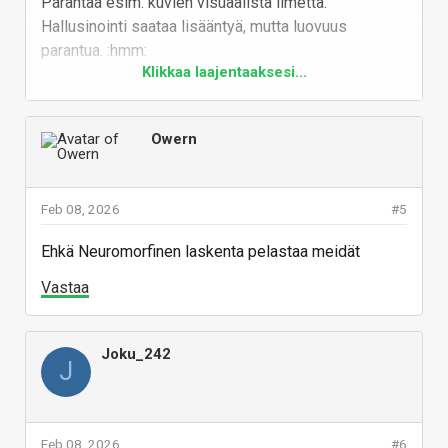
Parantaa esim. kuvien visuaalista ilmettä.
tietokoneen sisällä, vaan jokut tutkijat ovat
Hallusinointi saataa lisääntyä, mutta luovuus
"huomanneet", että sienillä voi saada aikaan eri
parantua. :hmm:
tiloja, kuten tietokoneen I/O komponenteissa.
Klikkaa laajentaaksesi...
Vastaa
Ehdottaisin kyllä puupää ja skepsis yhdistyksen
vuosittaista huuhaa palkintoa ainakin heille
Owern
Feb 08, 2026
#5
Ehkä Neuromorfinen laskenta pelastaa meidät
Vastaa
Joku_242
J
Feb 08, 2026
#6