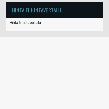
HINTA.FI HINTAVERTAILU
Hinta.fi hintavertailu