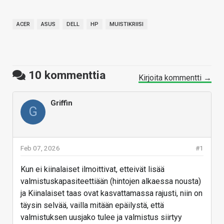
ACER
ASUS
DELL
HP
MUISTIKRIISI
10
kommenttia
Kirjoita kommentti →
Griffin
G
Feb 07, 2026
#1
Kun ei kiinalaiset ilmoittivat, etteivät lisää
valmistuskapasiteettiään (hintojen alkaessa nousta)
ja Kiinalaiset taas ovat kasvattamassa rajusti, niin on
täysin selvää, vailla mitään epäilystä, että
valmistuksen uusjako tulee ja valmistus siirtyy