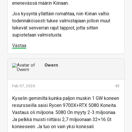
enenevässä määrin Kiinaan..
Jos kysyntä yllättäin romahtaa, niin Kiinan valtio
todennäköisesti tukee valmistajiaan jolloin muut
tekevät senverran rajut tappiot, jotta sitten
supistetaan valmistusta.
Vastaa
Owern
Feb 07, 2026
#2
Kyselin geminiltä kuinka paljon muskin 1 GW koneen
resursseilla saisi Rycen 9700X+RTX 5080 Koneita.
Vastaus oli miljoona. 5080 On myyty 2-3 miljoonaa.
Ja pelkkä muisti riittäisi 2,7 miljoonaan 32+16 Gt
koneeseen. Ja tuo on vain yksi konesali.