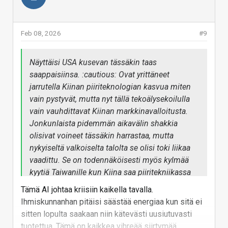
Feb 08, 2026
#9
Näyttäisi USA kusevan tässäkin taas
saappaisiinsa. :cautious: Ovat yrittäneet
jarrutella Kiinan piiriteknologian kasvua miten
vain pystyvät, mutta nyt tällä tekoälysekoilulla
vain vauhdittavat Kiinan markkinavalloitusta.
Jonkunlaista pidemmän aikavälin shakkia
olisivat voineet tässäkin harrastaa, mutta
nykyiseltä valkoiselta talolta se olisi toki liikaa
vaadittu. Se on todennäköisesti myös kylmää
kyytiä Taiwanille kun Kiina saa piiritekniikassa
heidät kiinni.
Tämä AI johtaa kriisiin kaikella tavalla.
Ihmiskunnanhan pitäisi säästää energiaa kun sitä ei
sitten lopulta saakaan niin kätevästi uusiutuvasti
tuotettua. Tämä on kaikkea
vihreää siirtymää