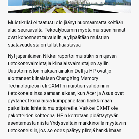
Muistikriisi ei taatusti ole jäänyt huomaamatta keltään
alaa seuraavalta. Tekoälybuumin myötä muistien hinnat
ovat kohonneet taivaisiin ja ylipäätään muistien
saatavuudesta on tullut haastavaa.
Nyt japanilainen Nikkei raportoi muistikriisin ajavan
tietokonevalmistajia kiinalaisvalmistajien syliin.
Uutistoimiston mukaan ainakin Dell ja HP ovat jo
aloittaneet kiinalaisen ChangXing Memory
Technologiesin eli CXMT:n muistien validoinnin
tietokoneisiinsa samaan aikaan, kun Acer ja Asus ovat
pyytäneet kiinalaisia kumppaneitaan hankkimaan
paikallisia lähteitä muistipiireille. Vaikkei CXMT ole
pakotteiden kohteena, HP:n kerrotaan pidättäytyvän
asentamasta niistä Yhdysvaltain markkinoilla myytäviin
tietokoneisiin, jos se edes päätyy piirejä hankkimaan.