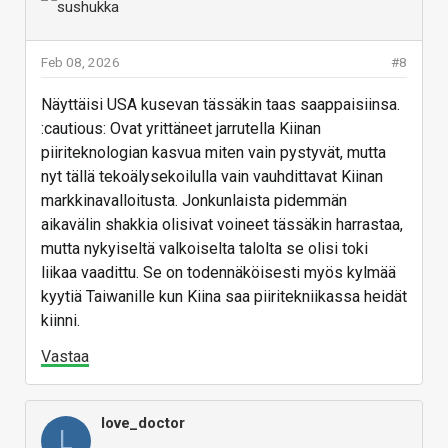
Feb 08, 2026
#8
Näyttäisi USA kusevan tässäkin taas saappaisiinsa.
:cautious: Ovat yrittäneet jarrutella Kiinan
piiriteknologian kasvua miten vain pystyvät, mutta
nyt tällä tekoälysekoilulla vain vauhdittavat Kiinan
markkinavalloitusta. Jonkunlaista pidemmän
aikavälin shakkia olisivat voineet tässäkin harrastaa,
mutta nykyiseltä valkoiselta talolta se olisi toki
liikaa vaadittu. Se on todennäköisesti myös kylmää
kyytiä Taiwanille kun Kiina saa piiritekniikassa heidät
kiinni.
Vastaa
love_doctor
L