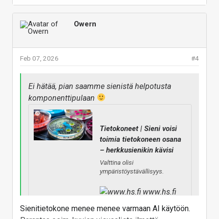
ainakin heille
Vastaa
Owern
Feb 07, 2026
#4
Ei hätää, pian saamme sienistä helpotusta
komponenttipulaan
Tietokoneet | Sieni voisi
toimia tietokoneen osana
– herkkusienikin kävisi
Valttina olisi
ympäristöystävällisyys.
www.hs.fi
Sienitietokone menee menee varmaan AI käytöön.
No ehkei ihan vielä kasvatella sieniä