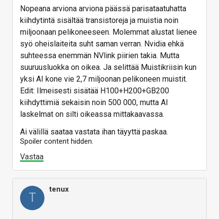
Nopeana arviona arviona päässä parisataatuhatta
kiihdytintä sisältää transistoreja ja muistia noin
miljoonaan pelikoneeseen. Molemmat alustat lienee
syö oheislaiteita suht saman verran. Nvidia ehkä
suhteessa enemmän NVlink piirien takia. Mutta
suuruusluokka on oikea. Ja selittää Muistikriisin kun
yksi AI kone vie 2,7 miljoonan pelikoneen muistit.
Edit: Ilmeisesti sisätää H100+H200+GB200
kiihdyttimiä sekaisin noin 500 000, mutta AI
laskelmat on silti oikeassa mittakaavassa.
Ai välillä saataa vastata ihan täyyttä paskaa.
Spoiler content hidden.
Vastaa
tenux
T