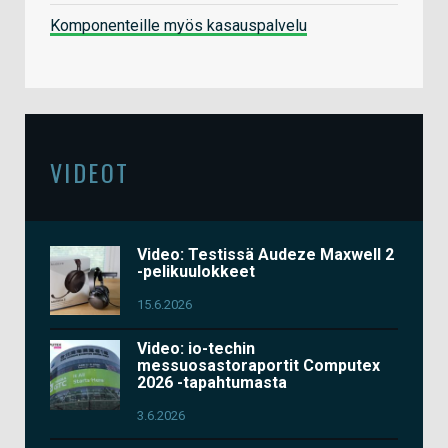
Komponenteille myös kasauspalvelu
VIDEOT
Video: Testissä Audeze Maxwell 2
-pelikuulokkeet
15.6.2026
Video: io-techin
messuosastoraportit Computex
2026 -tapahtumasta
3.6.2026