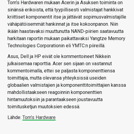
Tom’s Hardwaren mukaan Acerin ja Asuksen toiminta on
sinänsä erikoista, että tyypillisesti valmistajat hankkivat
kriittiset komponentit itse ja jättävät sopimusvalmistajille
vähäpätöisemmät hankinnat ja itse kokoonpanon. Niin
ikään haastavaksi muuttunutta NAND-piirien saatavuutta
harkitaan raportin mukaan paikattavaksi Yangtze Memory
Technologies Corporationin eli YMTC:n piireillä.
Asus, Dell ja HP eivät ole kommentoineet Nikkein
julkaisemaa raporttia. Acer sen sijaan on vastannut
kommentoimalla, ettei se paljasta komponenttiensa
toimittajia, mutta olevansa yhteyksissä useiden
globaalien valmistajien ja komponenttitoimittajien kanssa
mahdollistaakseen reagoinnin komponenttien
hintamuutoksiin ja parantaakseen joustavuutta
toimitusketjun muutoksien edessä.
Lähde:
Tom’s Hardware