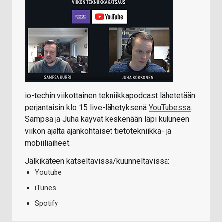
io-techin viikottainen tekniikkapodcast lähetetään
perjantaisin klo 15 live-lähetyksenä
YouTubessa
.
Sampsa ja Juha käyvät keskenään läpi kuluneen
viikon ajalta ajankohtaiset tietotekniikka- ja
mobiiliaiheet.
Jälkikäteen katseltavissa/kuunneltavissa:
Youtube
iTunes
Spotify