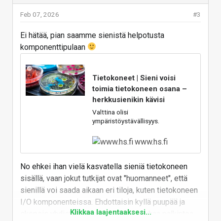
Feb 07, 2026
#3
Ei hätää, pian saamme sienistä helpotusta
komponenttipulaan
Tietokoneet | Sieni voisi
toimia tietokoneen osana –
herkkusienikin kävisi
Valttina olisi
ympäristöystävällisyys.
www.hs.fi
No ehkei ihan vielä kasvatella sieniä tietokoneen
sisällä, vaan jokut tutkijat ovat "huomanneet", että
sienillä voi saada aikaan eri tiloja, kuten tietokoneen
I/O komponenteissa. Ehdottaisin kyllä puupää ja
Klikkaa laajentaaksesi...
skepsis yhdistyksen vuosittaista huuhaa palkintoa