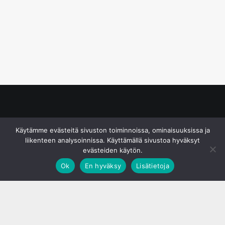
© S&J Media Oy
Käytämme evästeitä sivuston toiminnoissa, ominaisuuksissa ja
liikenteen analysoinnissa. Käyttämällä sivustoa hyväksyt
evästeiden käytön.
Ok
En hyväksy
Lisätietoja
;