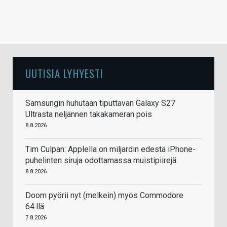
UUTISIA LYHYESTI
Samsungin huhutaan tiputtavan Galaxy S27
Ultrasta neljännen takakameran pois
8.8.2026
Tim Culpan: Applella on miljardin edestä iPhone-
puhelinten siruja odottamassa muistipiirejä
8.8.2026
Doom pyörii nyt (melkein) myös Commodore
64:llä
7.8.2026