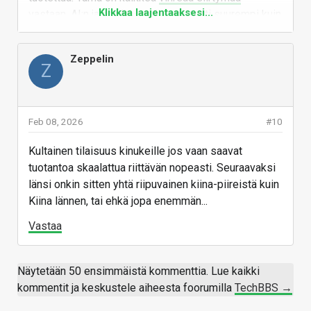
Klikkaa laajentaaksesi...
vastaan
. AI:n jalanjälki on niinsanotusti suurempi kuin
kädenjälki. Osapula aiheuttaa sen, että
henkilökohtainen tietotyö vaikeutuu, kun kellään ei
Zeppelin
ole pian varaa ostaa tietotekniikkaa. Erilaiset
Z
tyhmäpääte-ratkaisut tekevät yhteiskunnista
haavoittuvampia ja vähemmän omavaraisia. AI-
tuotoksista tulee myös valtavasti harmia. Juuri
Feb 08, 2026
#10
vähän aikaa sitten oli uutinen siitä, että curlin
tapaiset
projektit sulkevat bug bountyjä
, kun AI-
Kultainen tilaisuus kinukeille jos vaan saavat
sloppaajat spämmäävät issue trackerit täyteen
tuotantoa skaalattua riittävän nopeasti. Seuraavaksi
paskatikettejä. Paljon tuotetaan
täyttä paskaa
ja tuo
länsi onkin sitten yhtä riipuvainen kiina-piireistä kuin
syö kaiken sen hyödyn, miten toisaalla AI tukee
Kiina lännen, tai ehkä jopa enemmän...
asioita. Kouluissa povataan romahdusta, kun
Vastaa
oppiminen delegoidaan AI:lle.
Jossain kohtaa on pakko reguloida.
Näytetään 50 ensimmäistä kommenttia. Lue kaikki
Vastaa
kommentit ja keskustele aiheesta foorumilla
TechBBS →