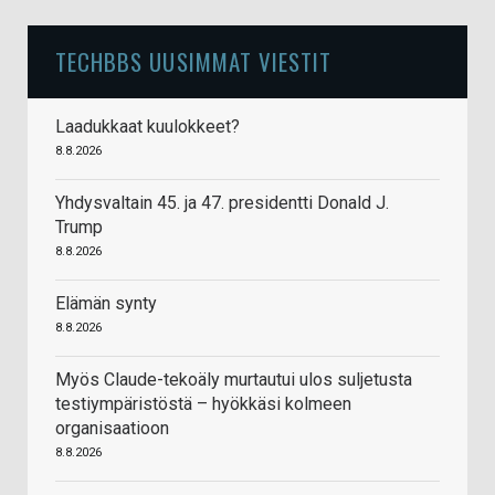
TECHBBS UUSIMMAT VIESTIT
Laadukkaat kuulokkeet?
8.8.2026
Yhdysvaltain 45. ja 47. presidentti Donald J.
Trump
8.8.2026
Elämän synty
8.8.2026
Myös Claude-tekoäly murtautui ulos suljetusta
testiympäristöstä – hyökkäsi kolmeen
organisaatioon
8.8.2026