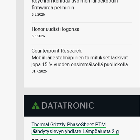
Keychron kehittää avoimen lähdekoodin
firmwarea pelihiiriin
5.8.2026
Honor uudisti logonsa
5.8.2026
Counterpoint Research:
Mobiilijärjestelmäpiirien toimitukset laskivat
jopa 15 % vuoden ensimmäisellä puoliskolla
31.7.2026
Thermal Grizzly PhaseSheet PTM
jäähdytyslevyn yhdiste Lämpöalusta 2 g