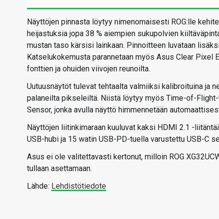
Näyttöjen pinnasta löytyy nimenomaisesti ROG:lle kehite
heijastuksia jopa 38 % aiempien sukupolvien kiiltäväpint
mustan taso kärsisi lainkaan. Pinnoitteen luvataan lisä
Katselukokemusta parannetaan myös Asus Clear Pixel Edge
fonttien ja ohuiden viivojen reunoilta.
Uutuusnäytöt tulevat tehtaalta valmiiksi kalibroituina j
palaneilta pikseleiltä. Niistä löytyy myös Time-of-Fligh
Sensor, jonka avulla näyttö himmennetään automaattisest
Näyttöjen liitinkimaraan kuuluvat kaksi HDMI 2.1 -liitäntä
USB-hubi ja 15 watin USB-PD-tuella varustettu USB-C sekä
Asus ei ole valitettavasti kertonut, milloin ROG XG32UCW
tullaan asettamaan.
Lähde:
Lehdistötiedote