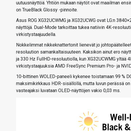
uutuusnäyttöä. Yhtiön mukaan näytöt ovat maailman ensi
on TrueBlack Glossy -pinnoite.
Asus ROG XG32UCWMG ja XG32UCWG ovat LG:n 3840×216
näyttöjä. Dual-Mode tarkoittaa tukea natiivin 4K-resoluu
virkistystaajuudella.
Nokkelimmat nikkeknattertonit lienevät jo johtopäätellee
resoluution samankaltaisuuteen. Kaksikon ainut ero näyt
ja 330 Hz FullHD-resoluutiolla, kun XG32UCWMG yltää 4K:
virkistystaajuuksia AMD FreeSync Premium Pro- ja NVIDI
10-bittinen WOLED-paneeli kykenee toistamaan 99 % DCI-
maksimikirkkaus HDR-sisällöllä, mutta luvun perässä on a
vasteajaksi luvataan OLED-näyttöjen vakio 0,03 ms.