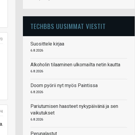
TECHBBS UUSIMMAT VIESTIT
#3
Suosittele kirjaa
6.8.2026
Alkoholin tilaaminen ulkomailta netin kautta
6.8.2026
Doom pyörii nyt myös Paintissa
6.8.2026
Pariutumisen haasteet nykypäivänä ja sen
#4
vaikutukset
6.8.2026
a.
Perunalastut