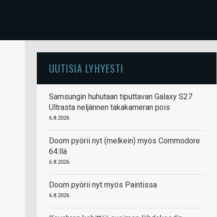
UUTISIA LYHYESTI
Samsungin huhutaan tiputtavan Galaxy S27
Ultrasta neljännen takakameran pois
6.8.2026
Doom pyörii nyt (melkein) myös Commodore
64:llä
6.8.2026
Doom pyörii nyt myös Paintissa
6.8.2026