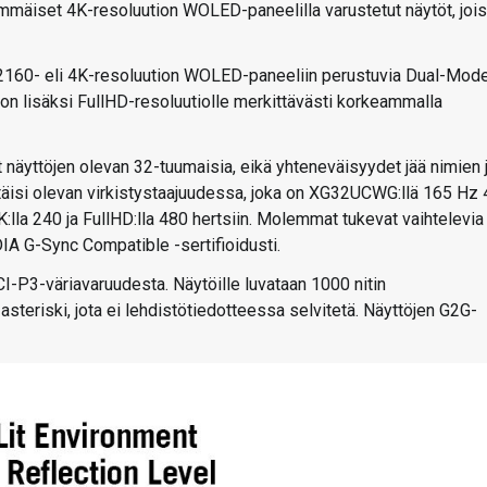
mmäiset 4K-resoluution WOLED-paneelilla varustetut näytöt, joi
0- eli 4K-resoluution WOLED-paneeliin perustuvia Dual-Mod
tion lisäksi FullHD-resoluutiolle merkittävästi korkeammalla
t näyttöjen olevan 32-tuumaisia, eikä yhteneväisyydet jää nimien 
täisi olevan virkistystaajuudessa, joka on XG32UCWG:llä 165 Hz 
lla 240 ja FullHD:lla 480 hertsiin. Molemmat tukevat vaihtelevia
A G-Sync Compatible -sertifioidusti.
P3-väriavaruudesta. Näytöille luvataan 1000 nitin
steriski, jota ei lehdistötiedotteessa selvitetä. Näyttöjen G2G-