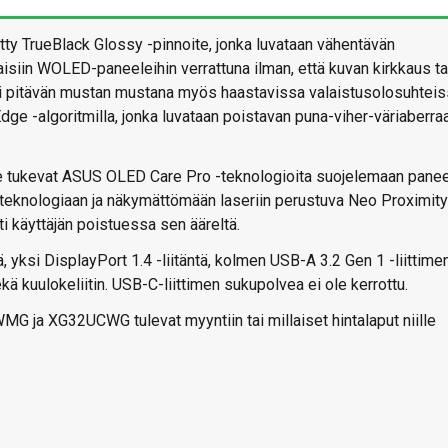
tty TrueBlack Glossy -pinnoite, jonka luvataan vähentävän
aisiin WOLED-paneeleihin verrattuna ilman, että kuvan kirkkaus ta
ksi pitävän mustan mustana myös haastavissa valaistusolosuhteis
 -algoritmilla, jonka luvataan poistavan puna-viher-väriaberraa
a ne tukevat ASUS OLED Care Pro -teknologioita suojelemaan panee
t-teknologiaan ja näkymättömään laseriin perustuva Neo Proximity
i käyttäjän poistuessa sen ääreltä.
ä, yksi DisplayPort 1.4 -liitäntä, kolmen USB-A 3.2 Gen 1 -liittime
 kuulokeliitin. USB-C-liittimen sukupolvea ei ole kerrottu.
MG ja XG32UCWG tulevat myyntiin tai millaiset hintalaput niille