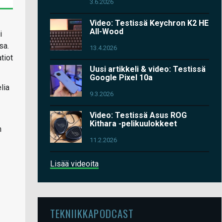
3.6.2026
Video: Testissä Keychron K2 HE
All-Wood
i
sa.
13.4.2026
tiot
Uusi artikkeli & video: Testissä
Google Pixel 10a
lia
9.3.2026
Video: Testissä Asus ROG
Kithara -pelikuulokkeet
n
11.2.2026
Lisää videoita
TEKNIIKKAPODCAST