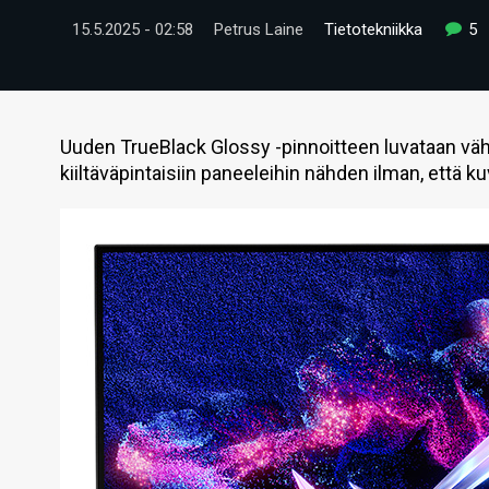
15.5.2025 - 02:58
Petrus Laine
Tietotekniikka
5
Uuden TrueBlack Glossy -pinnoitteen luvataan vä
kiiltäväpintaisiin paneeleihin nähden ilman, että k