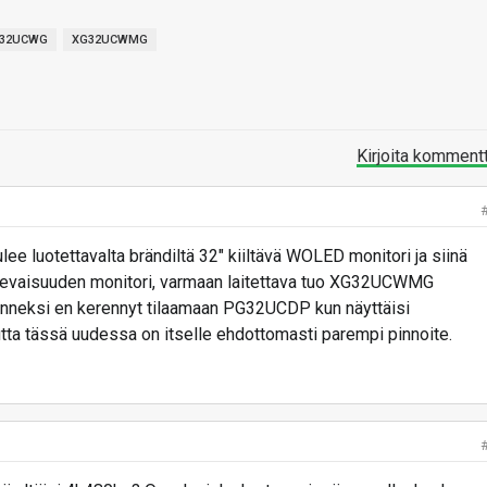
32UCWG
XG32UCWMG
Kirjoita komment
tulee luotettavalta brändiltä 32" kiiltävä WOLED monitori ja siinä
tulevaisuuden monitori, varmaan laitettava tuo XG32UCWMG
onneksi en kerennyt tilaamaan PG32UCDP kun näyttäisi
utta tässä uudessa on itselle ehdottomasti parempi pinnoite.