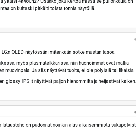
 yltäisi 4k480hz? Osaako joku kertoa missä se pullonkaula on
intaa on kuiteski pitkälti toista tonnia näytöllä.
n LG:n OLED-näytössäni mitenkään sotke mustan tasoa.
kaikessa, myös plasmatelkkarissa, niin huonoimmat ovat mallia
 muovinpala. Ja siis näyttävät tuolta, ei ole pölyisiä tai likaisia.
 glossy IPS:it näyttivät paljon hienommilta ja heijastivat kaiken.
:n latausteho on pudonnut noinkin alas aikaisemmista sukupolvist