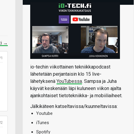
ti →
#1
io-techin viikottainen tekniikkapodcast
lähetetään perjantaisin klo 15 live-
lähetyksenä
YouTubessa
. Sampsa ja Juha
käyvät keskenään läpi kuluneen viikon ajalta
ajankohtaiset tietotekniikka- ja mobiiliaiheet.
Jälkikäteen katseltavissa/kuunneltavissa:
Youtube
iTunes
#2
Spotify