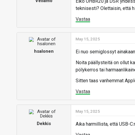
Vellamo
Eikö UHBR20 ja DSR yhdessä
teknisesti? Olettaisin, että h
Vastaa
May 15, 2025
hsalonen
Ei nuo semiglossyt ainakaa
Noita päällysteitä on ollut 
pölykerros tai harmaanlikainen
Sitten taas vanhemmat Applen
Vastaa
May 15, 2025
Dekkis
Aika harmillista, että USB-C
Vastaa