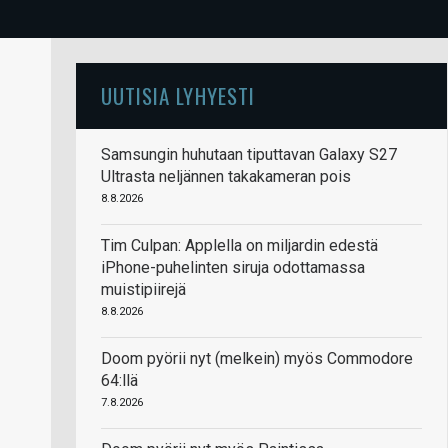
UUTISIA LYHYESTI
Samsungin huhutaan tiputtavan Galaxy S27
Ultrasta neljännen takakameran pois
8.8.2026
Tim Culpan: Applella on miljardin edestä
iPhone-puhelinten siruja odottamassa
muistipiirejä
8.8.2026
Doom pyörii nyt (melkein) myös Commodore
64:llä
7.8.2026