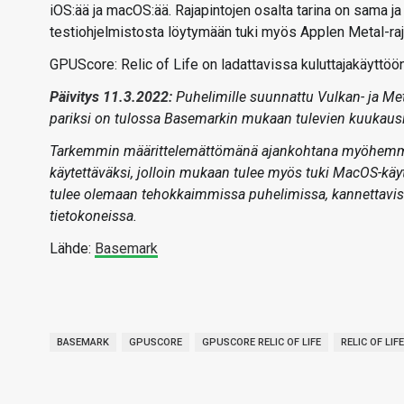
iOS:ää ja macOS:ää. Rajapintojen osalta tarina on sama ja 
testiohjelmistosta löytymään tuki myös Applen Metal-raj
GPUScore: Relic of Life on ladattavissa kuluttajakäyttöö
Päivitys 11.3.2022:
Puhelimille suunnattu Vulkan- ja Meta
pariksi on tulossa Basemarkin mukaan tulevien kuukausi
Tarkemmin määrittelemättömänä ajankohtana myöhemmin on
käytettäväksi, jolloin mukaan tulee myös tuki MacOS-käy
tulee olemaan tehokkaimmissa puhelimissa, kannettavissa
tietokoneissa.
Lähde:
Basemark
BASEMARK
GPUSCORE
GPUSCORE RELIC OF LIFE
RELIC OF LIFE