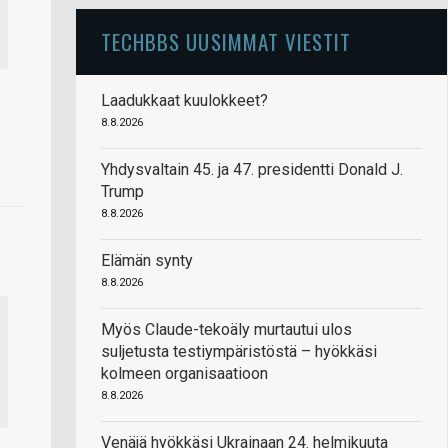
TECHBBS UUSIMMAT VIESTIT
Laadukkaat kuulokkeet?
8.8.2026
Yhdysvaltain 45. ja 47. presidentti Donald J.
Trump
8.8.2026
Elämän synty
8.8.2026
Myös Claude-tekoäly murtautui ulos
suljetusta testiympäristöstä – hyökkäsi
kolmeen organisaatioon
8.8.2026
Venäjä hyökkäsi Ukrainaan 24. helmikuuta