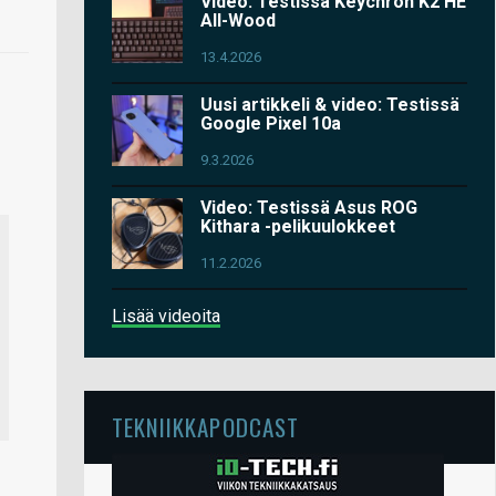
Video: Testissä Keychron K2 HE
All-Wood
13.4.2026
Uusi artikkeli & video: Testissä
Google Pixel 10a
9.3.2026
Video: Testissä Asus ROG
Kithara -pelikuulokkeet
11.2.2026
Lisää videoita
TEKNIIKKAPODCAST