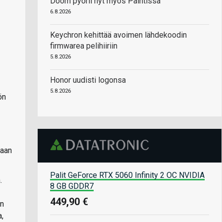
Doom pyörii nyt myös Paintissa
6.8.2026
Keychron kehittää avoimen lähdekoodin
firmwarea pelihiiriin
5.8.2026
Honor uudisti logonsa
5.8.2026
ön
kaan
Palit GeForce RTX 5060 Infinity 2 OC NVIDIA
.
8 GB GDDR7
449,90 €
en
,