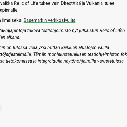
vaikka Relic of Life tukee vain DirectX:ää ja Vulkania, tulee
apinnalle.
n ilmaiseksi
Basemarkin verkkosivuilta
.
l-rajapintoja tukeva testiohjelmisto nyt julkaistun Relic of Lifen
en aikana.
 tulossa vielä yksi mittari kaikkien alustojen välillä
ttöjärjestelmälle. Tämän monialustatuellisen testiohjelmiston fo
 tietokoneissa ja integroidulla näytönohjaimilla varustetuissa