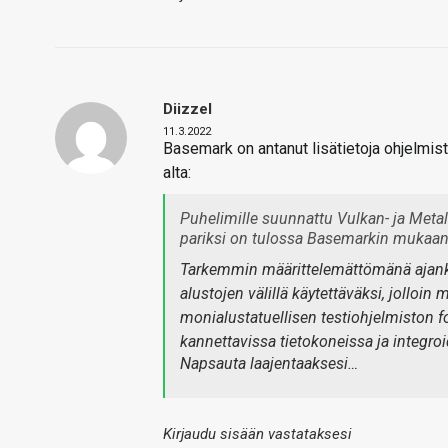
Diizzel
11.3.2022
Basemark on antanut lisätietoja ohjelmis
alta:
Puhelimille suunnattu Vulkan- ja Metal-
pariksi on tulossa Basemarkin mukaan
Tarkemmin määrittelemättömänä ajanko
alustojen välillä käytettäväksi, jollo
monialustatuellisen testiohjelmiston
kannettavissa tietokoneissa ja integroi
Napsauta laajentaaksesi…
Kirjaudu sisään vastataksesi