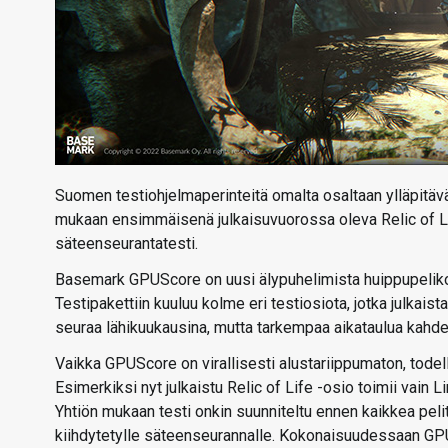
Suomen testiohjelmaperinteitä omalta osaltaan ylläpitä
mukaan ensimmäisenä julkaisuvuorossa oleva Relic of L
säteenseurantatesti.
Basemark GPUScore on uusi älypuhelimista huippupelikon
Testipakettiin kuuluu kolme eri testiosiota, jotka julkaist
seuraa lähikuukausina, mutta tarkempaa aikataulua kahdel
Vaikka GPUScore on virallisesti alustariippumaton, todellis
Esimerkiksi nyt julkaistu Relic of Life -osio toimii vain Li
Yhtiön mukaan testi onkin suunniteltu ennen kaikkea peli
kiihdytetylle säteenseurannalle. Kokonaisuudessaan GPU