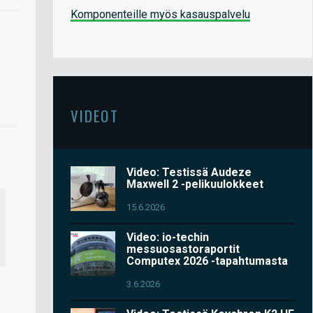
Komponenteille myös kasauspalvelu
VIDEOT
Video: Testissä Audeze
Maxwell 2 -pelikuulokkeet
15.6.2026
Video: io-techin
messuosastoraportit
Computex 2026 -tapahtumasta
3.6.2026