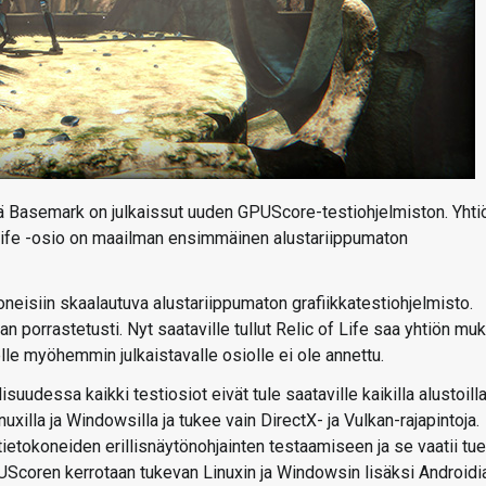
vä Basemark on julkaissut uuden GPUScore-testiohjelmiston. Yhti
ife -osio on maailman ensimmäinen alustariippumaton
eisiin skaalautuva alustariippumaton grafiikkatestiohjelmisto.
aan porrastetusti. Nyt saataville tullut Relic of Life saa yhtiön mu
le myöhemmin julkaistavalle osiolle ei ole annettu.
uudessa kaikki testiosiot eivät tule saataville kaikilla alustoilla
nuxilla ja Windowsilla ja tukee vain DirectX- ja Vulkan-rajapintoja.
tietokoneiden erillisnäytönohjainten testaamiseen ja se vaatii tu
Scoren kerrotaan tukevan Linuxin ja Windowsin lisäksi Androidia