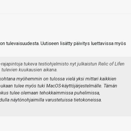
ton tulevaisuudesta. Uutiseen lisätty päivitys luettavissa myös
rajapintoja tukeva testiohjelmisto nyt julkaistun Relic of Lifen
 tulevien kuukausien aikana.
htana myöhemmin on tulossa vielä yksi mittari kaikkien
in mukaan tulee myös tuki MacOS-käyttöjärjestelmälle. Tämän
 fokus tulee olemaan tehokkaimmissa puhelimissa,
dulla näytönohjaimilla varustetuissa tietokoneissa.