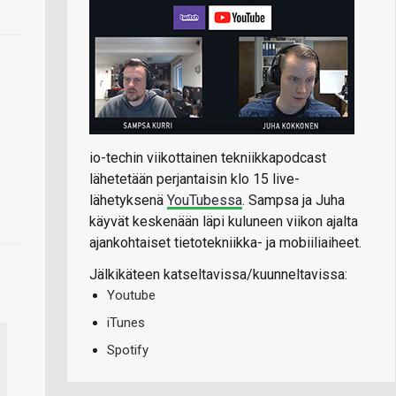
io-techin viikottainen tekniikkapodcast
lähetetään perjantaisin klo 15 live-
lähetyksenä
YouTubessa
. Sampsa ja Juha
käyvät keskenään läpi kuluneen viikon ajalta
ajankohtaiset tietotekniikka- ja mobiiliaiheet.
Jälkikäteen katseltavissa/kuunneltavissa:
Youtube
iTunes
Spotify