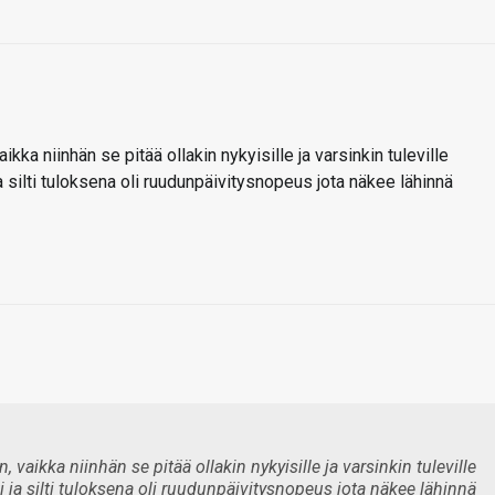
kka niinhän se pitää ollakin nykyisille ja varsinkin tuleville
ja silti tuloksena oli ruudunpäivitysnopeus jota näkee lähinnä
vaikka niinhän se pitää ollakin nykyisille ja varsinkin tuleville
ki ja silti tuloksena oli ruudunpäivitysnopeus jota näkee lähinnä