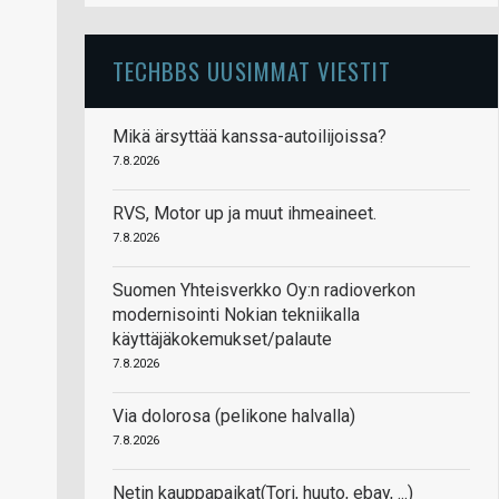
TECHBBS UUSIMMAT VIESTIT
Mikä ärsyttää kanssa-autoilijoissa?
7.8.2026
RVS, Motor up ja muut ihmeaineet.
7.8.2026
Suomen Yhteisverkko Oy:n radioverkon
modernisointi Nokian tekniikalla
käyttäjäkokemukset/palaute
7.8.2026
Via dolorosa (pelikone halvalla)
7.8.2026
Netin kauppapaikat(Tori, huuto, ebay, ...)