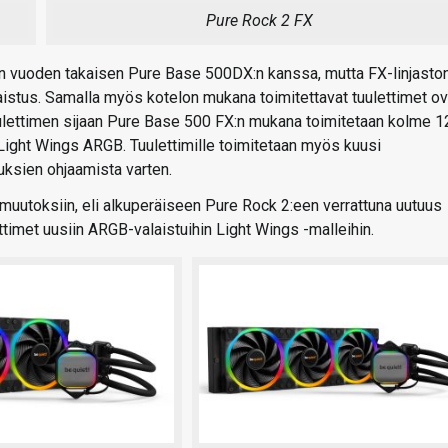
Pure Rock 2 FX
n vuoden takaisen Pure Base 500DX:n kanssa, mutta FX-linjasto
istus. Samalla myös kotelon mukana toimitettavat tuulettimet ov
lettimen sijaan Pure Base 500 FX:n mukana toimitetaan kolme 1
ight Wings ARGB. Tuulettimille toimitetaan myös kuusi
uksien ohjaamista varten.
muutoksiin, eli alkuperäiseen Pure Rock 2:een verrattuna uutuus
timet uusiin ARGB-valaistuihin Light Wings -malleihin.