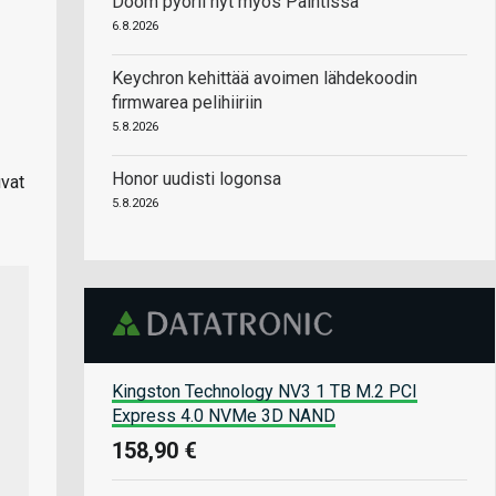
Doom pyörii nyt myös Paintissa
6.8.2026
Keychron kehittää avoimen lähdekoodin
firmwarea pelihiiriin
5.8.2026
Honor uudisti logonsa
uvat
5.8.2026
Kingston Technology NV3 1 TB M.2 PCI
Express 4.0 NVMe 3D NAND
158,90 €