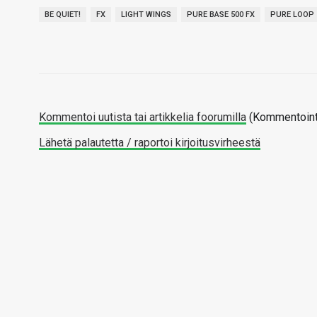
BE QUIET!
FX
LIGHT WINGS
PURE BASE 500 FX
PURE LOOP 
Kommentoi uutista tai artikkelia foorumilla
(Kommentointi
Lähetä palautetta / raportoi kirjoitusvirheestä