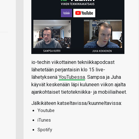
io-techin viikottainen tekniikkapodcast
lähetetään perjantaisin klo 15 live-
lähetyksenä
YouTubessa
. Sampsa ja Juha
käyvät keskenään läpi kuluneen viikon ajalta
ajankohtaiset tietotekniikka- ja mobiiliaiheet.
Jälkikäteen katseltavissa/kuunneltavissa:
Youtube
iTunes
Spotify