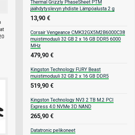
Thermal Grizzly PhaseSheet PTM
jäähdytyslevyn yhdiste Lämpöalusta 2 g
13,90 €
n
at
Corsair Vengeance CMK32GX5M2B6000C38
20
muistimoduuli 32 GB 2 x 16 GB DDR5 6000
MHz
479,90 €
Kingston Technology FURY Beast
muistimoduuli 32 GB 2 x 16 GB DDR5
519,90 €
Kingston Technology NV3 2 TB M.2 PCI
Express 4.0 NVMe 3D NAND
265,90 €
Datatronic pelikoneet