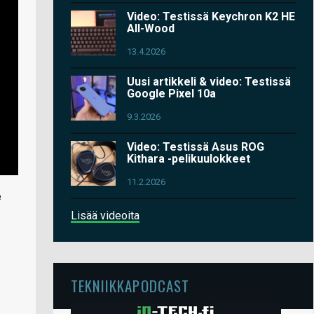
Video: Testissä Keychron K2 HE
All-Wood
13.4.2026
Uusi artikkeli & video: Testissä
Google Pixel 10a
9.3.2026
Video: Testissä Asus ROG
Kithara -pelikuulokkeet
11.2.2026
e
Lisää videoita
TEKNIIKKAPODCAST