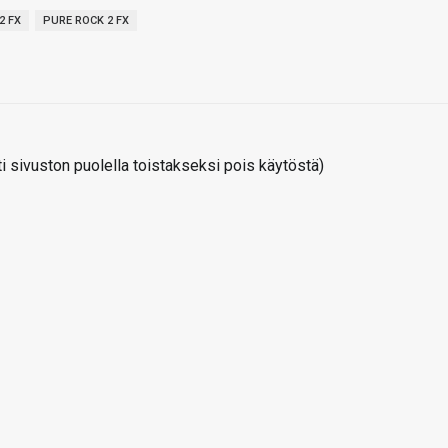
2 FX
PURE ROCK 2 FX
 sivuston puolella toistakseksi pois käytöstä)