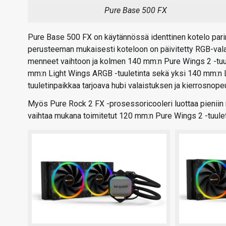
Pure Base 500 FX
Pure Base 500 FX on käytännössä identtinen kotelo pari
perusteeman mukaisesti koteloon on päivitetty RGB-vala
menneet vaihtoon ja kolmen 140 mm:n Pure Wings 2 -tuu
mm:n Light Wings ARGB -tuuletinta sekä yksi 140 mm:n L
tuuletinpaikkaa tarjoava hubi valaistuksen ja kierrosnope
Myös Pure Rock 2 FX -prosessoricooleri luottaa pieniin 
vaihtaa mukana toimitetut 120 mm:n Pure Wings 2 -tuulet