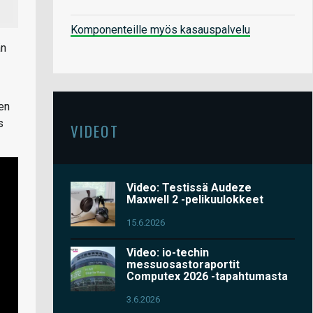
Komponenteille myös kasauspalvelu
än
en
s
VIDEOT
Video: Testissä Audeze
Maxwell 2 -pelikuulokkeet
15.6.2026
Video: io-techin
messuosastoraportit
Computex 2026 -tapahtumasta
3.6.2026