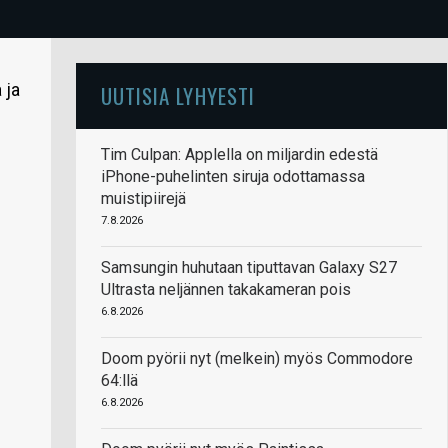
 ja
UUTISIA LYHYESTI
Tim Culpan: Applella on miljardin edestä
iPhone-puhelinten siruja odottamassa
muistipiirejä
7.8.2026
Samsungin huhutaan tiputtavan Galaxy S27
Ultrasta neljännen takakameran pois
6.8.2026
Doom pyörii nyt (melkein) myös Commodore
64:llä
6.8.2026