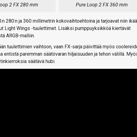
Loop 2 FX 280 mm
Pure Loop 2 FX 360 mm
n 280:n ja 360 millimetrin kokovaihtoehtoina ja tarjoavat niin ikä
t Light Wings -tuulettimet. Lisäksi pumppuyksikköä kiertävät
stä ARGB-malliin.
än tuulettimien vaihtoon, vaan FX-sarja päivittää myös coolereid
 entistä paremman säätövaran hiljaisuuden ja tehon välillä. Myö
etinkierroksia säätävä hubi.