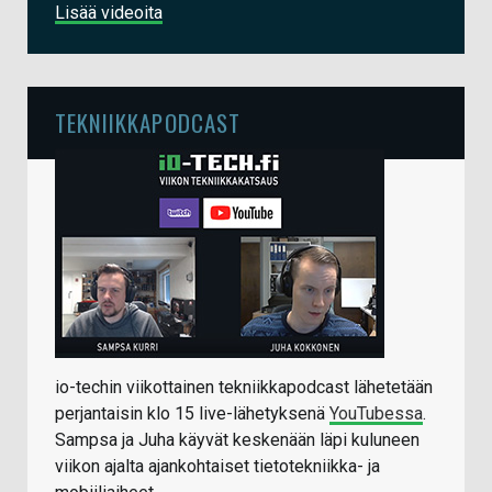
Lisää videoita
TEKNIIKKAPODCAST
io-techin viikottainen tekniikkapodcast lähetetään
perjantaisin klo 15 live-lähetyksenä
YouTubessa
.
Sampsa ja Juha käyvät keskenään läpi kuluneen
viikon ajalta ajankohtaiset tietotekniikka- ja