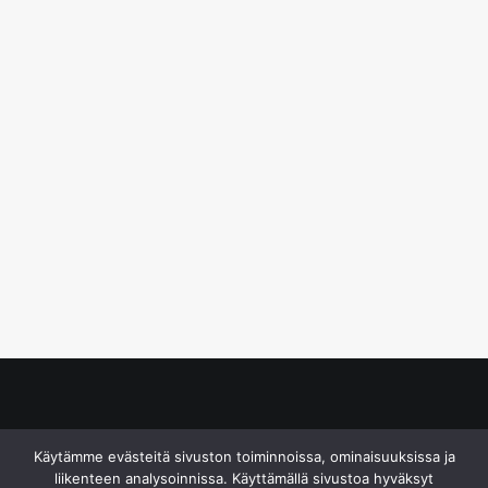
© S&J Media Oy
Käytämme evästeitä sivuston toiminnoissa, ominaisuuksissa ja
liikenteen analysoinnissa. Käyttämällä sivustoa hyväksyt