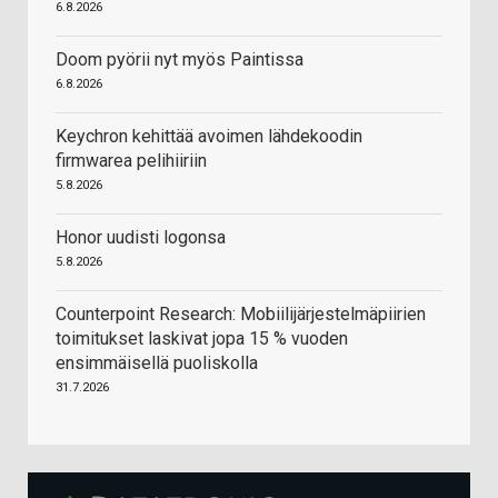
6.8.2026
Doom pyörii nyt myös Paintissa
6.8.2026
Keychron kehittää avoimen lähdekoodin
firmwarea pelihiiriin
5.8.2026
Honor uudisti logonsa
5.8.2026
Counterpoint Research: Mobiilijärjestelmäpiirien
toimitukset laskivat jopa 15 % vuoden
ensimmäisellä puoliskolla
31.7.2026