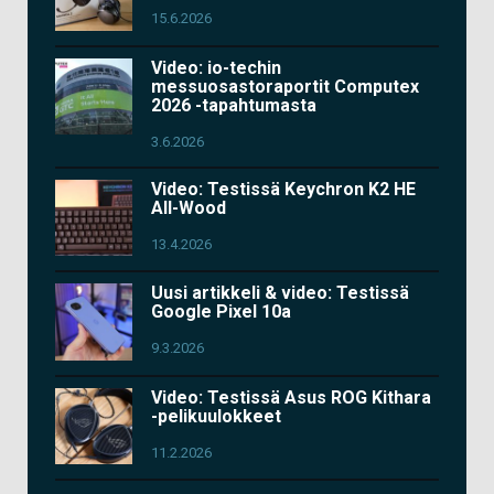
15.6.2026
Video: io-techin
messuosastoraportit Computex
2026 -tapahtumasta
3.6.2026
Video: Testissä Keychron K2 HE
All-Wood
13.4.2026
Uusi artikkeli & video: Testissä
Google Pixel 10a
9.3.2026
Video: Testissä Asus ROG Kithara
-pelikuulokkeet
11.2.2026