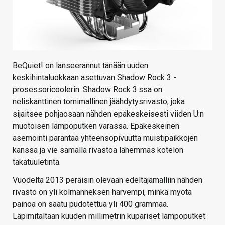
BeQuiet! on lanseerannut tänään uuden
keskihintaluokkaan asettuvan Shadow Rock 3 -
prosessoricoolerin. Shadow Rock 3:ssa on
neliskanttinen tornimallinen jäähdytysrivasto, joka
sijaitsee pohjaosaan nähden epäkeskeisesti viiden U:n
muotoisen lämpöputken varassa. Epäkeskeinen
asemointi parantaa yhteensopivuutta muistipaikkojen
kanssa ja vie samalla rivastoa lähemmäs kotelon
takatuuletinta.
Vuodelta 2013 peräisin olevaan edeltäjämalliin nähden
rivasto on yli kolmanneksen harvempi, minkä myötä
painoa on saatu pudotettua yli 400 grammaa.
Läpimitaltaan kuuden millimetrin kupariset lämpöputket