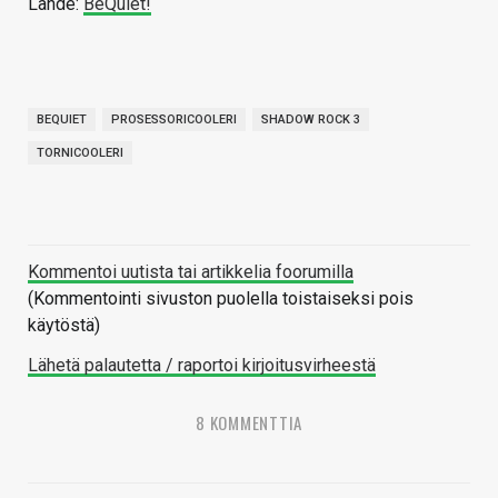
Lähde:
BeQuiet!
BEQUIET
PROSESSORICOOLERI
SHADOW ROCK 3
TORNICOOLERI
Kommentoi uutista tai artikkelia foorumilla
(Kommentointi sivuston puolella toistaiseksi pois
käytöstä)
Lähetä palautetta / raportoi kirjoitusvirheestä
8 KOMMENTTIA