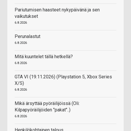
Pariutumisen haasteet nykypäivänä ja sen
vaikutukset
6.8.2026
Perunalastut
6.8.2026
Mitä kuuntelet tällä hetkellä?
6.8.2026
GTA VI (19.11.2026) (Playstation 5, Xbox Series
X/S)
6.8.2026
Mikä ärsyttää pyöräilijöissä (Oli:
Kilpapyöräilijöiden "pakat"..)
6.8.2026
Henkilökohtainen talous