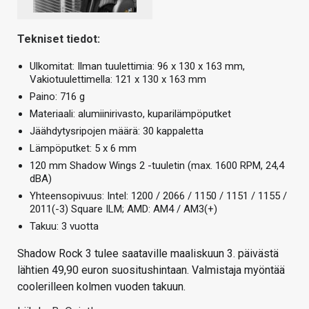
Tekniset tiedot:
Ulkomitat: Ilman tuulettimia: 96 x 130 x 163 mm,
Vakiotuulettimella: 121 x 130 x 163 mm
Paino: 716 g
Materiaali: alumiinirivasto, kuparilämpöputket
Jäähdytysripojen määrä: 30 kappaletta
Lämpöputket: 5 x 6 mm
120 mm Shadow Wings 2 -tuuletin (max. 1600 RPM, 24,4
dBA)
Yhteensopivuus: Intel: 1200 / 2066 / 1150 / 1151 / 1155 /
2011(-3) Square ILM; AMD: AM4 / AM3(+)
Takuu: 3 vuotta
Shadow Rock 3 tulee saataville maaliskuun 3. päivästä
lähtien 49,90 euron suositushintaan. Valmistaja myöntää
coolerilleen kolmen vuoden takuun.