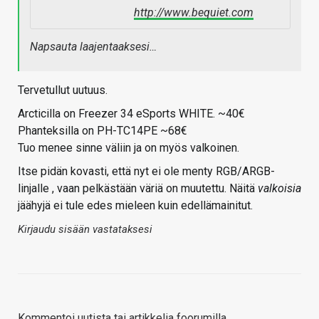
http://www.bequiet.com
Napsauta laajentaaksesi…
Tervetullut uutuus.
Arcticilla on Freezer 34 eSports WHITE. ~40€
Phanteksilla on PH-TC14PE ~68€
Tuo menee sinne väliin ja on myös valkoinen.
Itse pidän kovasti, että nyt ei ole menty RGB/ARGB-
linjalle , vaan pelkästään väriä on muutettu. Näitä
valkoisia
jäähyjä ei tule edes mieleen kuin edellämainitut.
Kirjaudu sisään vastataksesi
Kommentoi uutista tai artikkelia foorumilla