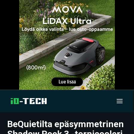
BeQuietilta epäsymmetrinen
UUTISET
Shadow Rock 3 -tornicooleri