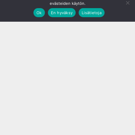
evästeiden käytön.
Ok
En hyväksy
Lisätietoja
;