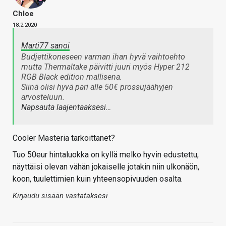
Chloe
18.2.2020
Marti77 sanoi
Budjettikoneseen varman ihan hyvä vaihtoehto
mutta Thermaltake päivitti juuri myös Hyper 212
RGB Black edition mallisena.
Siinä olisi hyvä pari alle 50€ prossujäähyjen
arvosteluun.
Napsauta laajentaaksesi…
Cooler Masteria tarkoittanet?
Tuo 50eur hintaluokka on kyllä melko hyvin edustettu,
näyttäisi olevan vähän jokaiselle jotakin niin ulkonäön,
koon, tuulettimien kuin yhteensopivuuden osalta.
Kirjaudu sisään vastataksesi