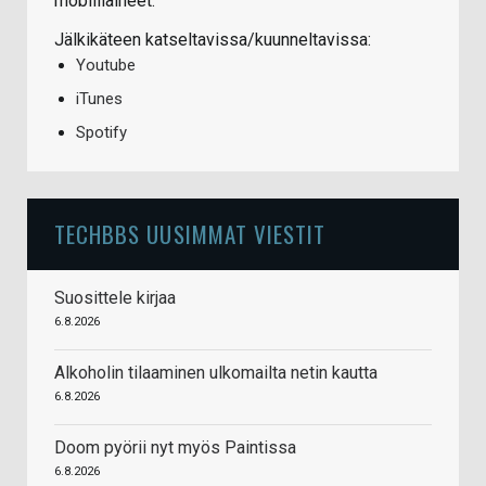
mobiiliaiheet.
Jälkikäteen katseltavissa/kuunneltavissa:
Youtube
iTunes
Spotify
TECHBBS UUSIMMAT VIESTIT
Suosittele kirjaa
6.8.2026
Alkoholin tilaaminen ulkomailta netin kautta
6.8.2026
Doom pyörii nyt myös Paintissa
6.8.2026