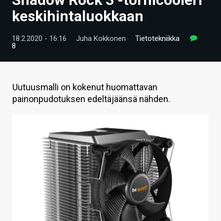
ARTIKKELIT
keskihintaluokkaan
VIDEOT
18.2.2020 - 16:16
Juha Kokkonen
Tietotekniikka
8
TECHBBS
TIETOA
Uutuusmalli on kokenut huomattavan
HINTA.FI
painonpudotuksen edeltäjäänsä nähden.
KAUPPA
VAIHDA TEEMA
HAKU