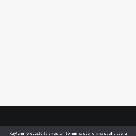
© S&J Media Oy
Käytämme evästeitä sivuston toiminnoissa, ominaisuuksissa ja