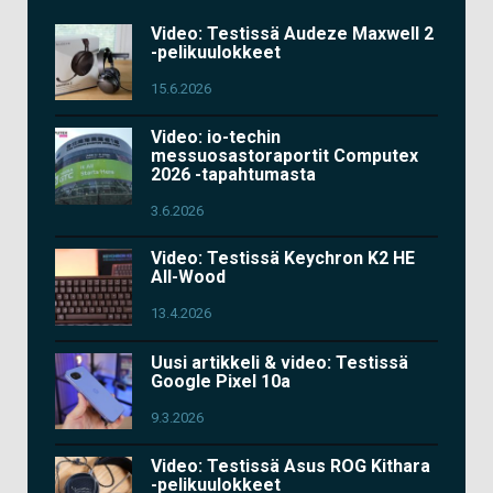
Video: Testissä Audeze Maxwell 2
-pelikuulokkeet
15.6.2026
Video: io-techin
messuosastoraportit Computex
2026 -tapahtumasta
3.6.2026
Video: Testissä Keychron K2 HE
All-Wood
13.4.2026
Uusi artikkeli & video: Testissä
Google Pixel 10a
9.3.2026
Video: Testissä Asus ROG Kithara
-pelikuulokkeet