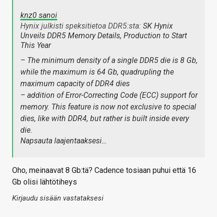
knz0 sanoi
Hynix julkisti speksitietoa DDR5:sta:
SK Hynix
Unveils DDR5 Memory Details, Production to Start
This Year
– The minimum density of a single DDR5 die is 8 Gb,
while the maximum is 64 Gb, quadrupling the
maximum capacity of DDR4 dies
– addition of Error-Correcting Code (ECC) support for
memory. This feature is now not exclusive to special
dies, like with DDR4, but rather is built inside every
die.
Napsauta laajentaaksesi…
Oho, meinaavat 8 Gb:tä? Cadence tosiaan puhui että 16
Gb olisi lähtötiheys
Kirjaudu sisään vastataksesi