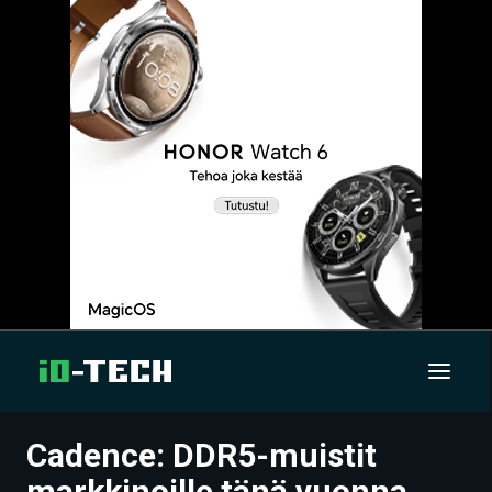
Cadence: DDR5-muistit
UUTISET
markkinoille tänä vuonna