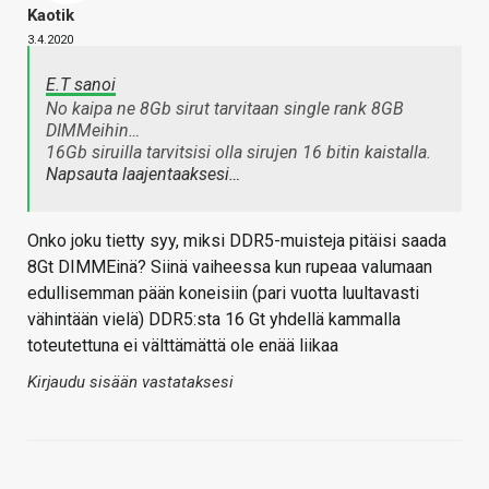
Kaotik
3.4.2020
E.T sanoi
No kaipa ne 8Gb sirut tarvitaan single rank 8GB
DIMMeihin…
16Gb siruilla tarvitsisi olla sirujen 16 bitin kaistalla.
Napsauta laajentaaksesi…
Onko joku tietty syy, miksi DDR5-muisteja pitäisi saada
8Gt DIMMEinä? Siinä vaiheessa kun rupeaa valumaan
edullisemman pään koneisiin (pari vuotta luultavasti
vähintään vielä) DDR5:sta 16 Gt yhdellä kammalla
toteutettuna ei välttämättä ole enää liikaa
Kirjaudu sisään vastataksesi