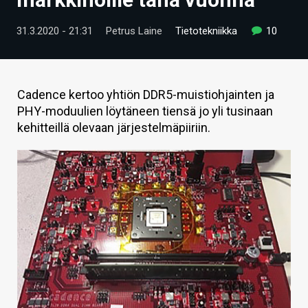
ARTIKKELIT
31.3.2020 - 21:31
Petrus Laine
Tietotekniikka
10
VIDEOT
TECHBBS
Cadence kertoo yhtiön DDR5-muistiohjainten ja
TIETOA
PHY-moduulien löytäneen tiensä jo yli tusinaan
kehitteillä olevaan järjestelmäpiiriin.
HINTA.FI
KAUPPA
VAIHDA TEEMA
HAKU