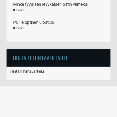
Minkä fyysisen levykäisen ostin viimeksi
8.8.2026
PC:lle optinen ulostulo
8.8.2026
HINTA.FI HINTAVERTAILU
Hinta.fi hintavertailu