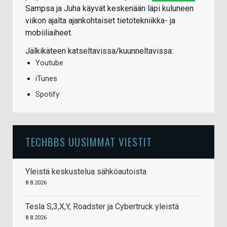
Sampsa ja Juha käyvät keskenään läpi kuluneen
viikon ajalta ajankohtaiset tietotekniikka- ja
mobiiliaiheet.
Jälkikäteen katseltavissa/kuunneltavissa:
Youtube
iTunes
Spotify
TECHBBS UUSIMMAT VIESTIT
Yleistä keskustelua sähköautoista
8.8.2026
Tesla S,3,X,Y, Roadster ja Cybertruck yleistä
8.8.2026