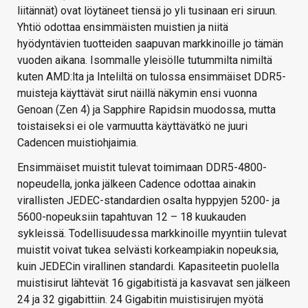
liitännät) ovat löytäneet tiensä jo yli tusinaan eri siruun.
Yhtiö odottaa ensimmäisten muistien ja niitä
hyödyntävien tuotteiden saapuvan markkinoille jo tämän
vuoden aikana. Isommalle yleisölle tutummilta nimiltä
kuten AMD:lta ja Inteliltä on tulossa ensimmäiset DDR5-
muisteja käyttävät sirut näillä näkymin ensi vuonna
Genoan (Zen 4) ja Sapphire Rapidsin muodossa, mutta
toistaiseksi ei ole varmuutta käyttävätkö ne juuri
Cadencen muistiohjaimia.
Ensimmäiset muistit tulevat toimimaan DDR5-4800-
nopeudella, jonka jälkeen Cadence odottaa ainakin
virallisten JEDEC-standardien osalta hyppyjen 5200- ja
5600-nopeuksiin tapahtuvan 12 – 18 kuukauden
sykleissä. Todellisuudessa markkinoille myyntiin tulevat
muistit voivat tukea selvästi korkeampiakin nopeuksia,
kuin JEDECin virallinen standardi. Kapasiteetin puolella
muistisirut lähtevät 16 gigabitistä ja kasvavat sen jälkeen
24 ja 32 gigabittiin. 24 Gigabitin muistisirujen myötä