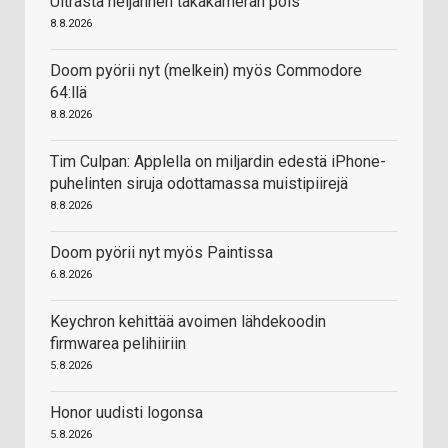
Ultrasta neljännen takakameran pois
8.8.2026
Doom pyörii nyt (melkein) myös Commodore
64:llä
8.8.2026
Tim Culpan: Applella on miljardin edestä iPhone-
puhelinten siruja odottamassa muistipiirejä
8.8.2026
Doom pyörii nyt myös Paintissa
6.8.2026
Keychron kehittää avoimen lähdekoodin
firmwarea pelihiiriin
5.8.2026
Honor uudisti logonsa
5.8.2026