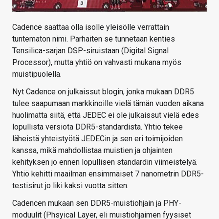
Cadence saattaa olla isolle yleisölle verrattain
tuntematon nimi. Parhaiten se tunnetaan kenties
Tensilica-sarjan DSP-siruistaan (Digital Signal
Processor), mutta yhtiö on vahvasti mukana myös
muistipuolella.
Nyt Cadence on julkaissut blogin, jonka mukaan DDR5
tulee saapumaan markkinoille vielä tämän vuoden aikana
huolimatta siitä, että JEDEC ei ole julkaissut vielä edes
lopullista versiota DDR5-standardista. Yhtiö tekee
läheistä yhteistyötä JEDECin ja sen eri toimijoiden
kanssa, mikä mahdollistaa muistien ja ohjainten
kehityksen jo ennen lopullisen standardin viimeistelyä.
Yhtiö kehitti maailman ensimmäiset 7 nanometrin DDR5-
testisirut jo liki kaksi vuotta sitten.
Cadencen mukaan sen DDR5-muistiohjain ja PHY-
moduulit (Phsyical Layer, eli muistiohjaimen fyysiset