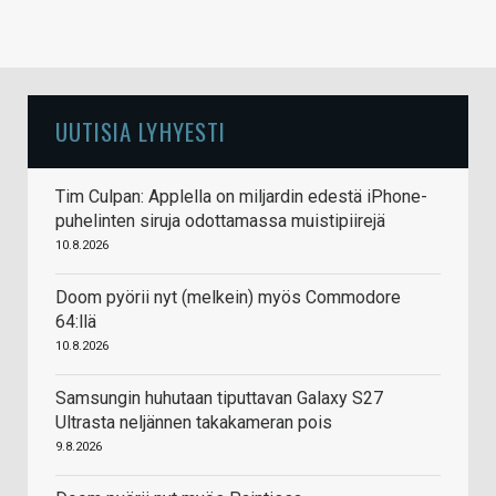
UUTISIA LYHYESTI
Tim Culpan: Applella on miljardin edestä iPhone-
puhelinten siruja odottamassa muistipiirejä
10.8.2026
Doom pyörii nyt (melkein) myös Commodore
64:llä
10.8.2026
Samsungin huhutaan tiputtavan Galaxy S27
Ultrasta neljännen takakameran pois
9.8.2026