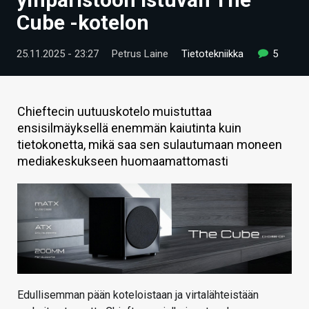
ARTIKKELIT
Cube -kotelon
VIDEOT
25.11.2025 - 23:27
Petrus Laine
Tietotekniikka
5
TECHBBS
TIETOA
Chieftecin uutuuskotelo muistuttaa
ensisilmäyksellä enemmän kaiutinta kuin
HINTA.FI
tietokonetta, mikä saa sen sulautumaan moneen
mediakeskukseen huomaamattomasti
KAUPPA
VAIHDA TEEMA
HAKU
Edullisemman pään koteloistaan ja virtalähteistään