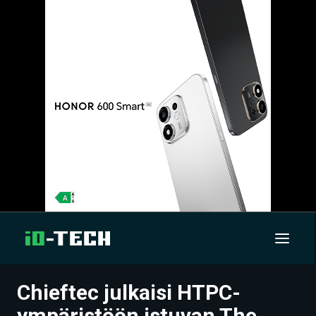
Chieftec julkaisi HTPC-
UUTISET
ympäristöön istuvan The