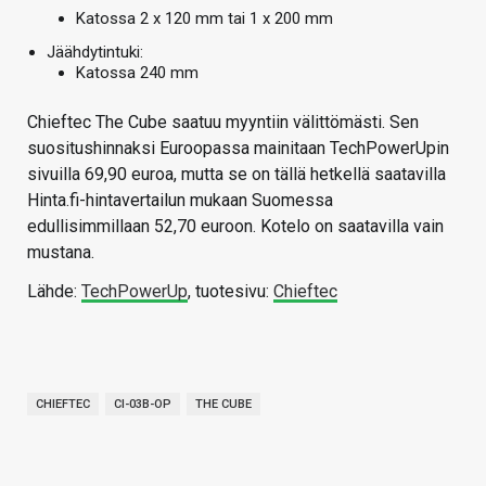
Katossa 2 x 120 mm tai 1 x 200 mm
Jäähdytintuki:
Katossa 240 mm
Chieftec The Cube saatuu myyntiin välittömästi. Sen
suositushinnaksi Euroopassa mainitaan TechPowerUpin
sivuilla 69,90 euroa, mutta se on tällä hetkellä saatavilla
Hinta.fi-hintavertailun mukaan Suomessa
edullisimmillaan 52,70 euroon. Kotelo on saatavilla vain
mustana.
Lähde:
TechPowerUp
, tuotesivu:
Chieftec
CHIEFTEC
CI-03B-OP
THE CUBE