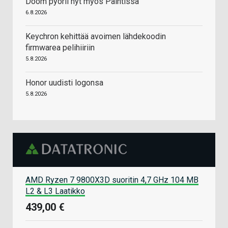
Doom pyörii nyt myös Paintissa
6.8.2026
Keychron kehittää avoimen lähdekoodin
firmwarea pelihiiriin
5.8.2026
Honor uudisti logonsa
5.8.2026
AMD Ryzen 7 9800X3D suoritin 4,7 GHz 104 MB
L2 & L3 Laatikko
439,00 €