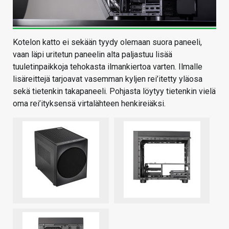
Kotelon katto ei sekään tyydy olemaan suora paneeli,
vaan läpi uritetun paneelin alta paljastuu lisää
tuuletinpaikkoja tehokasta ilmankiertoa varten. Ilmalle
lisäreittejä tarjoavat vasemman kyljen rei’itetty yläosa
sekä tietenkin takapaneeli. Pohjasta löytyy tietenkin vielä
oma rei’ityksensä virtalähteen henkireiäksi.