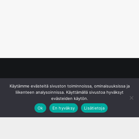
© S&J Media Oy
Käytämme evästeitä sivuston toiminnoissa, ominaisuuksissa ja
liikenteen analysoinnissa. Käyttämällä sivustoa hyväksyt
evästeiden käytön.
Ok
En hyväksy
Lisätietoja
;