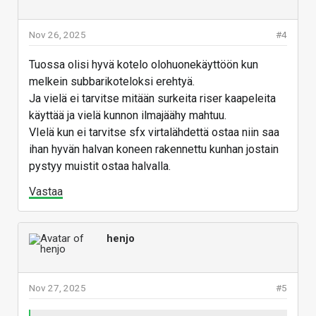
Nov 26, 2025
#4
Tuossa olisi hyvä kotelo olohuonekäyttöön kun
melkein subbarikoteloksi erehtyä.
Ja vielä ei tarvitse mitään surkeita riser kaapeleita
käyttää ja vielä kunnon ilmajäähy mahtuu.
VIelä kun ei tarvitse sfx virtalähdettä ostaa niin saa
ihan hyvän halvan koneen rakennettu kunhan jostain
pystyy muistit ostaa halvalla.
Vastaa
henjo
Nov 27, 2025
#5