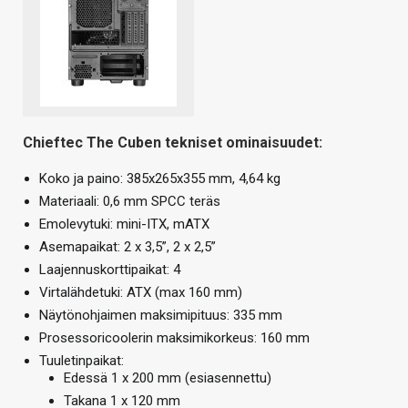
Chieftec The Cuben tekniset ominaisuudet:
Koko ja paino: 385x265x355 mm, 4,64 kg
Materiaali: 0,6 mm SPCC teräs
Emolevytuki: mini-ITX, mATX
Asemapaikat: 2 x 3,5”, 2 x 2,5”
Laajennuskorttipaikat: 4
Virtalähdetuki: ATX (max 160 mm)
Näytönohjaimen maksimipituus: 335 mm
Prosessoricoolerin maksimikorkeus: 160 mm
Tuuletinpaikat:
Edessä 1 x 200 mm (esiasennettu)
Takana 1 x 120 mm