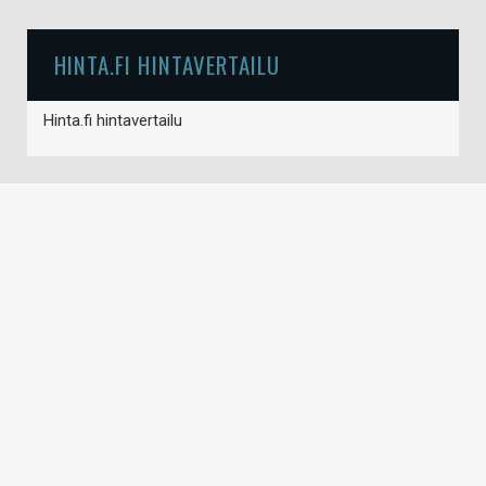
HINTA.FI HINTAVERTAILU
Hinta.fi hintavertailu