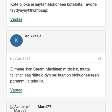
Kotelo joka ei näytä tietokoneen kotelolta. Tavoite
täyttynynyt:thumbsup:
Vastaa
kolkkaaja
K
Nov 26, 2025
#3
Ei mene ihan Steam Machinen mittoihin, mutta
tällähän saa räätälöidyn pelikuution olohuoneeseen
paremmilla tehoilla.
Vastaa
Marti77