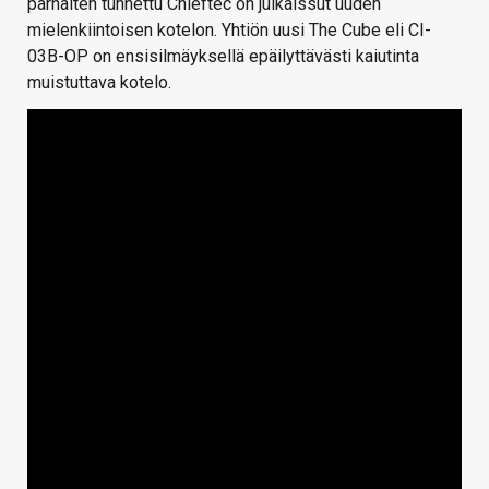
parhaiten tunnettu Chieftec on julkaissut uuden
mielenkiintoisen kotelon. Yhtiön uusi The Cube eli CI-
03B-OP on ensisilmäyksellä epäilyttävästi kaiutinta
muistuttava kotelo.