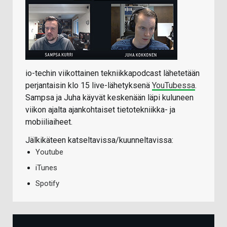
io-techin viikottainen tekniikkapodcast lähetetään
perjantaisin klo 15 live-lähetyksenä
YouTubessa
.
Sampsa ja Juha käyvät keskenään läpi kuluneen
viikon ajalta ajankohtaiset tietotekniikka- ja
mobiiliaiheet.
Jälkikäteen katseltavissa/kuunneltavissa:
Youtube
iTunes
Spotify