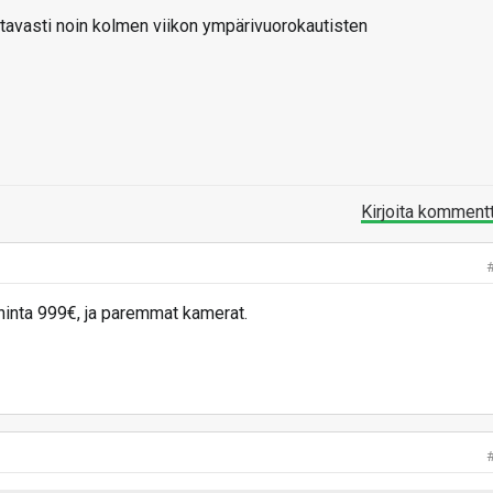
avasti noin kolmen viikon ympärivuorokautisten
Kirjoita komment
 hinta 999€, ja paremmat kamerat.