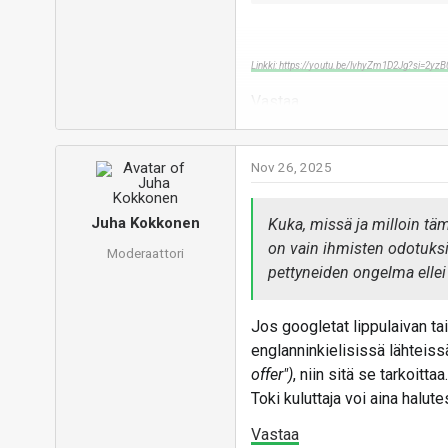
Linkki: https://youtu.be/lvhyZm1D2Jg?si=2y
Vastaa
Nov 26, 2025
Juha Kokkonen
Kuka, missä ja milloin täm
on vain ihmisten odotuksi
Moderaattori
pettyneiden ongelma ellei 
Jos googletat lippulaivan t
englanninkielisissä lähteissä
offer")
, niin sitä se tarkoitt
Toki kuluttaja voi aina halu
Vastaa