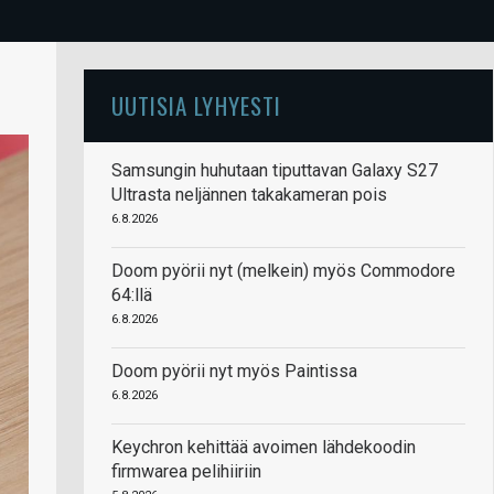
UUTISIA LYHYESTI
Samsungin huhutaan tiputtavan Galaxy S27
Ultrasta neljännen takakameran pois
6.8.2026
Doom pyörii nyt (melkein) myös Commodore
64:llä
6.8.2026
Doom pyörii nyt myös Paintissa
6.8.2026
Keychron kehittää avoimen lähdekoodin
firmwarea pelihiiriin