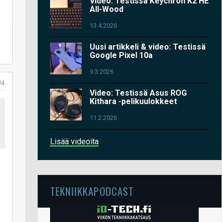
Video: Testissä Keychron K2 HE
All-Wood
13.4.2026
Uusi artikkeli & video: Testissä
Google Pixel 10a
9.3.2026
#4
Video: Testissä Asus ROG
Kithara -pelikuulokkeet
11.2.2026
Lisää videoita
TEKNIIKKAPODCAST