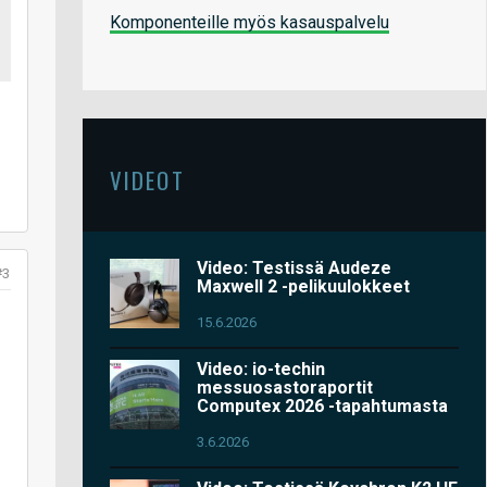
Komponenteille myös kasauspalvelu
VIDEOT
Video: Testissä Audeze
#3
Maxwell 2 -pelikuulokkeet
15.6.2026
Video: io-techin
messuosastoraportit
Computex 2026 -tapahtumasta
3.6.2026