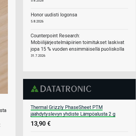
5.8.2026
Honor uudisti logonsa
5.8.2026
Counterpoint Research:
Mobiilijärjestelmäpiirien toimitukset laskivat
jopa 15 % vuoden ensimmäisellä puoliskolla
31.7.2026
Thermal Grizzly PhaseSheet PTM
sta
jäähdytyslevyn yhdiste Lämpöalusta 2 g
13,90 €
t