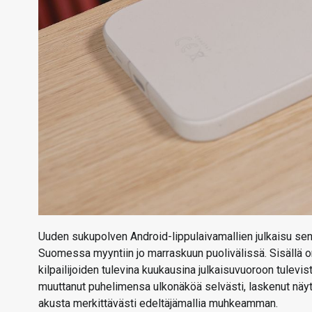
Uuden sukupolven Android-lippulaivamallien julkaisu sen 
Suomessa myyntiin jo marraskuun puolivälissä. Sisällä on
kilpailijoiden tulevina kuukausina julkaisuvuoroon tulev
muuttanut puhelimensa ulkonäköä selvästi, laskenut näytö
akusta merkittävästi edeltäjämallia muhkeamman.