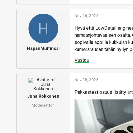
Nov 26, 2025
H
Hyvä että LowDetail engineen
harhaanjohtavaa sen osalta.
sopivalla appilla kukkulan k
HapanMuffinssi
kameraraudan tähän hyllyn per
Vastaa
Nov 28, 2025
Pakkastestiosuus lisätty arti
Juha Kokkonen
Moderaattori