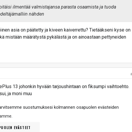
pitäisi ilmentää valmistajansa parasta osaamista ja tuoda
edeltäjämalliin nähden
inen asia on päätetty ja kiveen kaiverrettu? Tietääkseni kyse on
ikä mistään määrätystä pykälästä ja on ainoastaan pettyneiden
OnePlus 13 johonkin hyvään tarjoushintaan on fiksumpi vaihtoehto.
ui, ja moni muu
tarvitsemme suostumuksesi kolmannen osapuolen evästeiden
ltamme
.
UOLEN EVÄSTEET