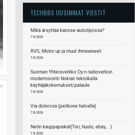
TECHBBS UUSIMMAT VIESTIT
Mikä ärsyttää kanssa-autoilijoissa?
7.8.2026
RVS, Motor up ja muut ihmeaineet.
7.8.2026
Suomen Yhteisverkko Oy:n radioverkon
modernisointi Nokian tekniikalla
käyttäjäkokemukset/palaute
#7
7.8.2026
Via dolorosa (pelikone halvalla)
7.8.2026
a
Netin kauppapaikat(Tori, huuto, ebay, ...)
7.8.2026