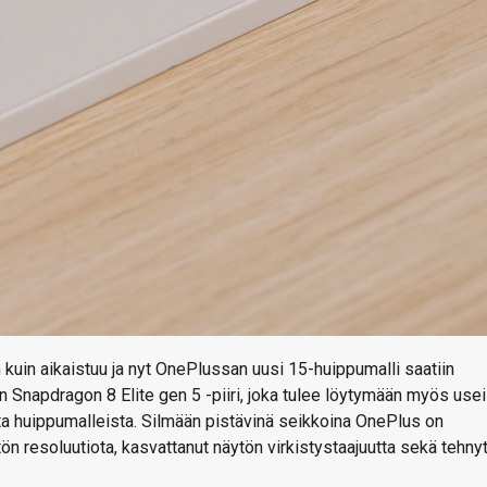
kuin aikaistuu ja nyt OnePlussan uusi 15-huippumalli saatiin
 Snapdragon 8 Elite gen 5 -piiri, joka tulee löytymään myös usei
ista huippumalleista. Silmään pistävinä seikkoina OnePlus on
n resoluutiota, kasvattanut näytön virkistystaajuutta sekä tehny