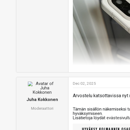
Dec 02, 2025
Arvostelu katsottavissa ny
Juha Kokkonen
Moderaattori
Tämän sisällön näkemiseksi 
hyväksymiseen.
Lisätietoja löydät
evästesivu
Pakkastestissä OnePlus 15 l
jälkeen laitteen toimintakun
HYVÄKSY KOLMANNEN OSAP