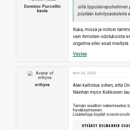
Dominic Purcellin
sillä lippulaivapuhelimen 
kaula
pöytään kehitysaskeleita 
Kuka, missä ja milloin tämmö
vain ihmisten odotuksista e
ongelma ellei asiat miellytä.
Vastaa
Nov 26, 2025
erihyva
Alan kallistua siihen, että 
Näinhän myös Kokkonen laus
Tämän sisällön näkemiseksi 
hyväksymiseen.
Lisätietoja löydät
evästesivu
HYVÄKSY KOLMANNEN OSAP