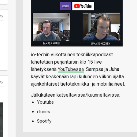
#5
io-techin viikottainen tekniikkapodcast
lähetetään perjantaisin klo 15 live-
lähetyksenä
YouTubessa
. Sampsa ja Juha
käyvät keskenään läpi kuluneen viikon ajalta
#6
ajankohtaiset tietotekniikka- ja mobiiliaiheet.
Jälkikäteen katseltavissa/kuunneltavissa:
Youtube
iTunes
Spotify