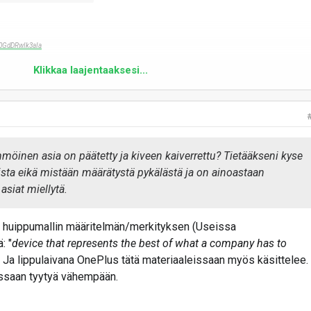
zB0GdDRwIk3aIa
Klikkaa laajentaaksesi...
möinen asia on päätetty ja kiveen kaiverrettu? Tietääkseni kyse
sta eikä mistään määrätystä pykälästä ja on ainoastaan
asiat miellytä.
ai huippumallin määritelmän/merkityksen (Useissa
: "
device that represents the best of what a company has to
aa. Ja lippulaivana OnePlus tätä materiaaleissaan myös käsittelee.
tessaan tyytyä vähempään.