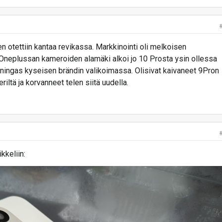
 otettiin kantaa revikassa. Markkinointi oli melkoisen
 Oneplussan kameroiden alamäki alkoi jo 10 Prosta ysin ollessa
uningas kyseisen brändin valikoimassa. Olisivat kaivaneet 9Pron
iltä ja korvanneet telen siitä uudella.
kkeliin: