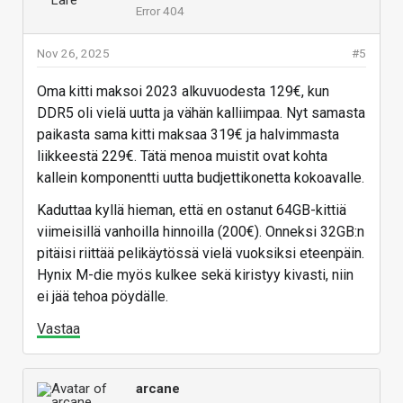
Error 404
Nov 26, 2025
#5
Oma kitti maksoi 2023 alkuvuodesta 129€, kun
DDR5 oli vielä uutta ja vähän kalliimpaa. Nyt samasta
paikasta sama kitti maksaa 319€ ja halvimmasta
liikkeestä 229€. Tätä menoa muistit ovat kohta
kallein komponentti uutta budjettikonetta kokoavalle.
Kaduttaa kyllä hieman, että en ostanut 64GB-kittiä
viimeisillä vanhoilla hinnoilla (200€). Onneksi 32GB:n
pitäisi riittää pelikäytössä vielä vuoksiksi eteenpäin.
Hynix M-die myös kulkee sekä kiristyy kivasti, niin
ei jää tehoa pöydälle.
Vastaa
arcane