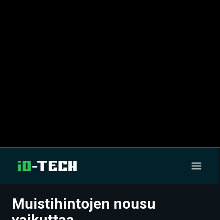
Muistihintojen nousu
UUTISET
vaikuttaa