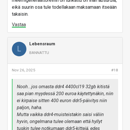
meemigeneraattoreihin on tunkattu on ihan absurdia,
eikä suurin osa tule todellakaan maksamaan itseään
takaisin.
Vastaa
Lebensraum
L
BANNATTU
Nov 26, 2025
#18
Nooh...jos omasta ddr4 4400cl19 32gb kitistä
saa pian myydessä 200 euroa käytettynäkin, niin
ei kirpaise sitten 400 euron ddr5-päivitys niin
paljon, haha.
Mutta vaikka ddr4-muisteistakin saisi väliin
hyvin, ongelmana tulee olemaan että hyllyt
tuskin tulee notkumaan ddr5-kittejä, edes