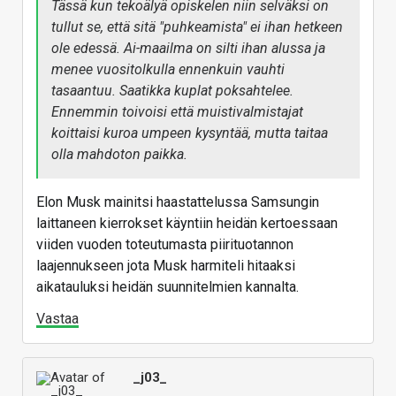
Tässä kun tekoälyä opiskelen niin selväksi on
tullut se, että sitä "puhkeamista" ei ihan hetkeen
ole edessä. Ai-maailma on silti ihan alussa ja
menee vuositolkulla ennenkuin vauhti
tasaantuu. Saatikka kuplat poksahtelee.
Ennemmin toivoisi että muistivalmistajat
koittaisi kuroa umpeen kysyntää, mutta taitaa
olla mahdoton paikka.
Elon Musk mainitsi haastattelussa Samsungin
laittaneen kierrokset käyntiin heidän kertoessaan
viiden vuoden toteutumasta piirituotannon
laajennukseen jota Musk harmiteli hitaaksi
aikatauluksi heidän suunnitelmien kannalta.
Vastaa
_j03_