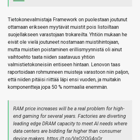
Tietokonevalmistaja Framework on puolestaan joutunut
ottamaan erikseen myytävät muistit pois listoiltaan
suojellakseen varastojaan trokareilta. Yhtiön mukaan he
eivät ole vielä joutuneet nostamaan muistihintojaan,
mutta muistien poistaminen erillismyynnistä oli ainut
vaihtoehto taata niiden saatavuus yhtiön
valmistietokoneisiin entiseen hintaan. Lenovon taas
raportoidaan rohmunneen muisteja varastoon niin paljon,
että niiden pitäisi riittää läpi ensi vuoden, ja muitakin
komponentteja jopa 50 % normaalia enemmän.
RAM price increases will be a real problem for high-
end gaming for several years. Factories are diverting
leading edge DRAM capacity to meet AI needs where
data centers are bidding far higher than consumer
device makers.
https://t.co/VgO2OG4oOr