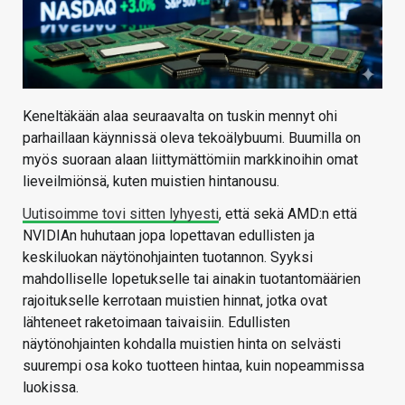
Keneltäkään alaa seuraavalta on tuskin mennyt ohi
parhaillaan käynnissä oleva tekoälybuumi. Buumilla on
myös suoraan alaan liittymättömiin markkinoihin omat
lieveilmiönsä, kuten muistien hintanousu.
Uutisoimme tovi sitten lyhyesti
, että sekä AMD:n että
NVIDIAn huhutaan jopa lopettavan edullisten ja
keskiluokan näytönohjainten tuotannon. Syyksi
mahdolliselle lopetukselle tai ainakin tuotantomäärien
rajoitukselle kerrotaan muistien hinnat, jotka ovat
lähteneet raketoimaan taivaisiin. Edullisten
näytönohjainten kohdalla muistien hinta on selvästi
suurempi osa koko tuotteen hintaa, kuin nopeammissa
luokissa.