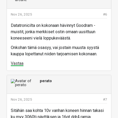
Nov 26, 2025
#6
Datatronicilta on kokonaan hävinnyt Goodram -
muistit, jonka merkkiset ostin omaan uusittuun
koneeseeni vielä loppukeväästä.
Onkohan tämä osasyy, vai jostain muusta syystä
kauppa lopettanut niiden tarjoamisen kokonaan.
Vastaa
perato
Nov 26, 2025
#7
Sitähän saa kohta 10v vanhan koneen hinnan takasi
ku myy 3060ti näyttiksen ja 16gt ddr4 ramia