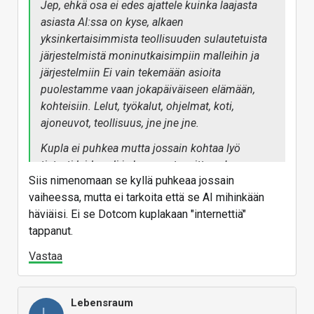
Jep, ehkä osa ei edes ajattele kuinka laajasta
asiasta AI:ssa on kyse, alkaen
yksinkertaisimmista teollisuuden sulautetuista
järjestelmistä moninutkaisimpiin malleihin ja
järjestelmiin Ei vain tekemään asioita
puolestamme vaan jokapäiväiseen elämään,
kohteisiin. Lelut, työkalut, ohjelmat, koti,
ajoneuvot, teollisuus, jne jne jne.
Kupla ei puhkea mutta jossain kohtaa lyö
tietysti laidan yli ja homma tasoittaa. Ja
Siis nimenomaan se kyllä puhkeaa jossain
vahvimmat selviää.
vaiheessa, mutta ei tarkoita että se AI mihinkään
häviäisi. Ei se Dotcom kuplakaan "internettiä"
tappanut.
Vastaa
Lebensraum