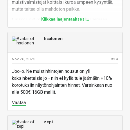
muistivalmistajat koittaisi kuroa umpeen kysyntää,
mutta taitaa olla mahdoton paikka.
Klikkaa laajentaaksesi...
Lisäksi...nyt mustan perjantain tienoilla varmaan
viimeisiä hetkiä saada Gpu-tarjouksia, näyttiksillä
voipi olla ensi vuoden alkupuolella jo krypto-buumin
hsalonen
aikaista saatavuusongelmaa. Plus hinnat tulee
raketoimaan niissäkin.
Vastaa
Nov 26, 2025
#14
Joo-o. Ne muistinhintojen nousut on yli
kaksinkertaisia jo - niin ei kyllä tule jäämään +10%
korotuksiin näytönohjainten hinnat. Varsinkaan nuo
alle 500€ 16GB mallit.
Vastaa
zepi