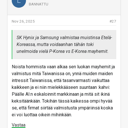
L
BANNATTU
Nov 26, 2025
#27
SK Hynix ja Samsung valmistaa muistinsa Etelä-
Koreassa, mutta voidaanhan tähän toki
unelmoida vielä P-Korea vs E-Korea mayhemit.
Noista hommista vaan alkaa sen luokan mayhemit ja
valmistus mitä Taiwanissa on, ynnä muiden maiden
intressit Taiwanissa, että tasanvarmasti vaikuttaa
kaikkeen ja ei niin mielekkääseen suuntaan :kahvi:
Päälle AI:n eskaloinnit markkinaan ja mitä sit ikinä
keksitäänkään. Tokihän tässä kaikessa ompi hyvää
se, että firmat siirtää valmistusta ympäriinsä koska
ei voi luottaa oikein mihinkään.
Vastaa