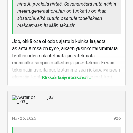
niitä AI puolella riittää. Se rahamäärä mitä näihin
meemigeneraattoreihin on tunkattu on ihan
absurdia, eikä suurin osa tule todellakaan
maksamaan itseään takaisin.
Jep, ehkä osa ei edes ajattele kuinka laajasta
asiasta AI:ssa on kyse, alkaen yksinkertaisimmista
teollisuuden sulautetuista järjestelmistä
moninutkaisimpiin malleihin ja järjestelmiin Ei vain
tekemään asioita puolestamme vaan jokapäiväiseen
elämään, kohteisiin. Lelut, työkalut, ohjelmat, koti,
Klikkaa laajentaaksesi...
ajoneuvot, teollisuus, jne jne jne.
Kupla ei puhkea mutta jossain kohtaa lyö tietysti
_j03_
laidan yli ja homma tasoittaa. Ja vahvimmat selviää.
Vastaa
Nov 26, 2025
#26