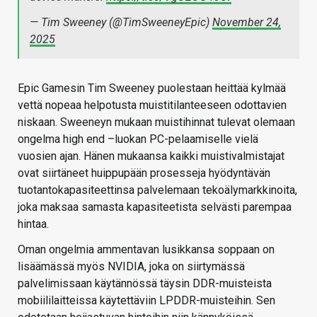
— Tim Sweeney (@TimSweeneyEpic)
November 24,
2025
Epic Gamesin Tim Sweeney puolestaan heittää kylmää
vettä nopeaa helpotusta muistitilanteeseen odottavien
niskaan. Sweeneyn mukaan muistihinnat tulevat olemaan
ongelma high end –luokan PC-pelaamiselle vielä
vuosien ajan. Hänen mukaansa kaikki muistivalmistajat
ovat siirtäneet huippupään prosesseja hyödyntävän
tuotantokapasiteettinsa palvelemaan tekoälymarkkinoita,
joka maksaa samasta kapasiteetista selvästi parempaa
hintaa.
Oman ongelmia ammentavan lusikkansa soppaan on
lisäämässä myös NVIDIA, joka on siirtymässä
palvelimissaan käytännössä täysin DDR-muisteista
mobiililaitteissa käytettäviin LPDDR-muisteihin. Sen