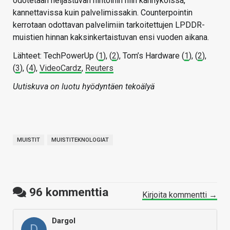
odotetaan heijastuvan hintoihin niin kännyköissä,
kannettavissa kuin palvelimissakin. Counterpointin
kerrotaan odottavan palvelimiin tarkoitettujen LPDDR-
muistien hinnan kaksinkertaistuvan ensi vuoden aikana.
Lähteet: TechPowerUp (
1
), (
2
), Tom’s Hardware (
1
), (
2
),
(
3
), (
4
),
VideoCardz
,
Reuters
Uutiskuva on luotu hyödyntäen tekoälyä
MUISTIT
MUISTITEKNOLOGIAT
96
kommenttia
Kirjoita kommentti →
Dargol
D