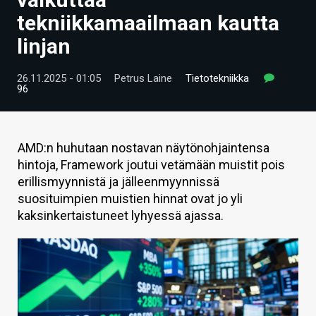
ARTIKKELIT
tekniikkamaailmaan kautta
linjan
VIDEOT
TECHBBS
26.11.2025 - 01:05
Petrus Laine
Tietotekniikka
96
TIETOA
HINTA.FI
AMD:n huhutaan nostavan näytönohjaintensa
hintoja, Framework joutui vetämään muistit pois
KAUPPA
erillismyynnistä ja jälleenmyynnissä
VAIHDA TEEMA
suosituimpien muistien hinnat ovat jo yli
kaksinkertaistuneet lyhyessä ajassa.
HAKU