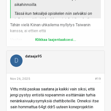
sikahinnoilla.
Tässä kun tekoälyä opiskelen niin selväksi on
tullut se, että sitä "puhkeamista" ei ihan hetkeen
Tähän vielä Kiinan uhkailema myllytys Taiwanin
ole edessä. Ai-maailma on silti ihan alussa ja
kanssa, ai ettien että
menee vuositolkulla ennenkuin vauhti
tasaantuu. Saatikka kuplat poksahtelee.
Vastaa
Klikkaa laajentaaksesi...
Ennemmin toivoisi että muistivalmistajat
koittaisi kuroa umpeen kysyntää, mutta taitaa
olla mahdoton paikka.
dataaja95
D
Lisäksi...nyt mustan perjantain tienoilla varmaan
viimeisiä hetkiä saada Gpu-tarjouksia,
näyttiksillä voipi olla ensi vuoden alkupuolella
Nov 26, 2025
#19
jo krypto-buumin aikaista saatavuusongelmaa.
Plus hinnat tulee raketoimaan niissäkin.
Vittu mitä paskaa saatana ja kaikki vain siksi, että
jengi pystyy entistä nopeammin esittämään turhia
nenänkaivuukysymyksiä chattiboteille. Onneksi itse
sain hommattua 64gt ddr5 uuteen koneprojektiin