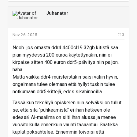
Juhanator
Nov 26, 2025
#13
Nooh...jos omasta ddr4 4400cl19 32gb kitistä saa
pian myydessä 200 euroa käytettynäkin, niin ei
kirpaise sitten 400 euron ddr5-päivitys niin paljon,
haha.
Mutta vaikka ddr4-muisteistakin saisi väliin hyvin,
ongelmana tulee olemaan että hyllyt tuskin tulee
notkumaan ddr5-kittejä, edes sikahinnoilla.
Tässä kun tekoälyä opiskelen niin selväksi on tullut
se, että sitä "puhkeamista" ei ihan hetkeen ole
edessä. Ai-maailma on silti ihan alussa ja menee
vuositolkulla ennenkuin vauhti tasaantuu. Saatikka
kuplat poksahtelee. Ennemmin toivoisi että