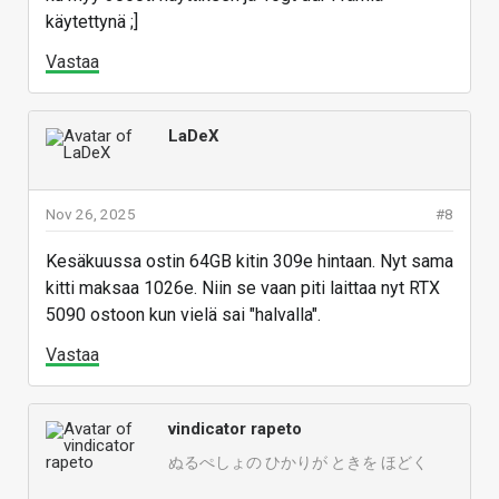
käytettynä ;]
Vastaa
LaDeX
Nov 26, 2025
#8
Kesäkuussa ostin 64GB kitin 309e hintaan. Nyt sama
kitti maksaa 1026e. Niin se vaan piti laittaa nyt RTX
5090 ostoon kun vielä sai "halvalla".
Vastaa
vindicator rapeto
ぬるぺしょの ひかりが ときを ほどく