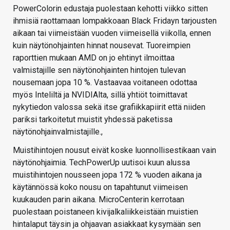
PowerColorin edustaja puolestaan kehotti viikko sitten
ihmisiä raottamaan lompakkoaan Black Fridayn tarjousten
aikaan tai viimeistään vuoden viimeisellä viikolla, ennen
kuin näytönohjainten hinnat nousevat. Tuoreimpien
raporttien mukaan AMD on jo ehtinyt ilmoittaa
valmistajille sen näytönohjainten hintojen tulevan
nousemaan jopa 10 %. Vastaavaa voitaneen odottaa
myös Inteliltä ja NVIDIAlta, sillä yhtiöt toimittavat
nykytiedon valossa sekä itse grafiikkapiirit että niiden
pariksi tarkoitetut muistit yhdessä paketissa
näytönohjainvalmistajille.,
Muistihintojen nousut eivät koske luonnollisestikaan vain
näytönohjaimia. TechPowerUp uutisoi kuun alussa
muistihintojen nousseen jopa 172 % vuoden aikana ja
käytännössä koko nousu on tapahtunut viimeisen
kuukauden parin aikana. MicroCenterin kerrotaan
puolestaan poistaneen kivijalkaliikkeistään muistien
hintalaput täysin ja ohjaavan asiakkaat kysymään sen