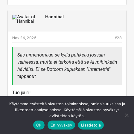
Hannibal
Nov 26, 2025
#28
Siis nimenomaan se kyllä puhkeaa jossain
vaiheessa, mutta ei tarkoita että se AI mihinkään
häviäisi. Ei se Dotcom kuplakaan "internettiä"
tappanut.
Tuo juuri!
Pörssikurssin syöksyy takuuvarmasti jossain
Käytämme evästeitä sivuston toiminnoissa, ominaisuuksissa ja
vaiheessa, mutta AI hardwaren myynti jatkaa kasvua
liikenteen analysoinnissa. Käyttämällä sivustoa hyväksyt
siitä huolimatta!
evästeiden käytön.
Eli puhkee kyllä, hinnat vain ei sen takia halpene!
Ok
En hyväksy
Lisätietoja
(paitsi niiden osakkeiden hinnat siis...)