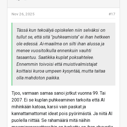
Nov 26, 2025
#17
Tässä kun tekoälyä opiskelen niin selväksi on
tullut se, että sitä "puhkeamista" ei ihan hetkeen
ole edessä. Ai-maailma on silti ihan alussa ja
menee vuositolkulla ennenkuin vauhti
tasaantuu. Saatikka kuplat poksahtelee.
Ennemmin toivoisi että muistivalmistajat
koittaisi kuroa umpeen kysyntää, mutta taitaa
olla mahdoton paikka.
Tjoo, varmaan samaa sanoi jotkut vuonna 99. Tai
2007. Ei se kuplan puhkeaminen tarkoita että AI
mihinkään katoaa, karsii vain paskat ja
kannattamattomat ideat pois pyörimästä. Ja niitä AI
puolella riittää. Se rahamäärä mitä näihin