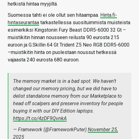
hetkistä hintaa myyjiltä.
Suomessa tahti ei ole ollut sen hitaampaa.
Hinta.fi-
hintaseurantaa
tarkastellessa suosituimmista muisteista
esimerkiksi Kingstonin Fury Beast DDR5-6000 32 Gt –
muistikitin hinnan nousseen reilusta 90 eurosta 215
euroon ja G.Skillin 64 Gt Trident Z5 Neo RGB DDR5-6000
–muistikitin hinta on puolestaan noussut hetkessä
vajaasta 240 eurosta 680 euroon.
The memory market is in a bad spot. We haven’t
changed our memory pricing, but we did have to
delist standalone memory from our Marketplace to
head off scalpers and preserve inventory for people
buying it with our DIY Edition laptops.
https://t.co/4zDF9QvnkA
— Framework (@FrameworkPuter)
November 25,
2025