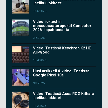
-pelikuulokkeet
15.6.2026
Video: io-techin
messuosastoraportit Computex
2026 -tapahtumasta
3.6.2026
Video: Testissä Keychron K2 HE
All-Wood
13.4.2026
Uusi artikkeli & video: Testissä
Google Pixel 10a
9.3.2026
Video: Testissä Asus ROG Kithara
-pelikuulokkeet
11.2.2026