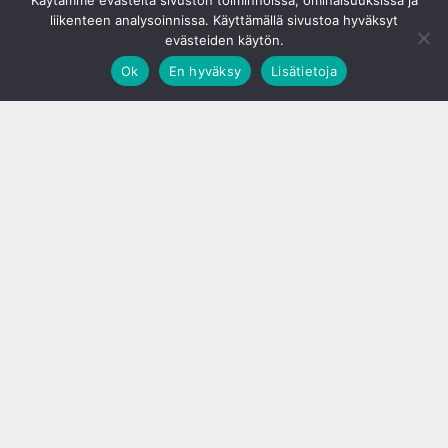
Käytämme evästeitä sivuston toiminnoissa, ominaisuuksissa ja
liikenteen analysoinnissa. Käyttämällä sivustoa hyväksyt
evästeiden käytön.
Ok
En hyväksy
Lisätietoja
;