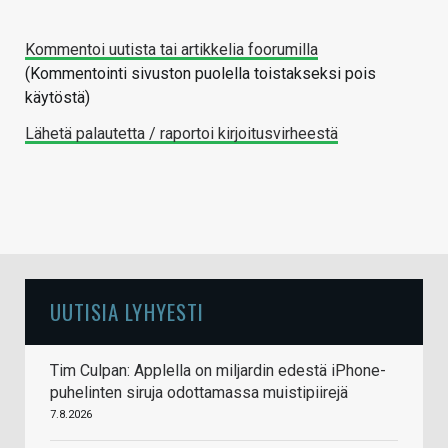
Kommentoi uutista tai artikkelia foorumilla
(Kommentointi sivuston puolella toistakseksi pois
käytöstä)
Lähetä palautetta / raportoi kirjoitusvirheestä
UUTISIA LYHYESTI
Tim Culpan: Applella on miljardin edestä iPhone-
puhelinten siruja odottamassa muistipiirejä
7.8.2026