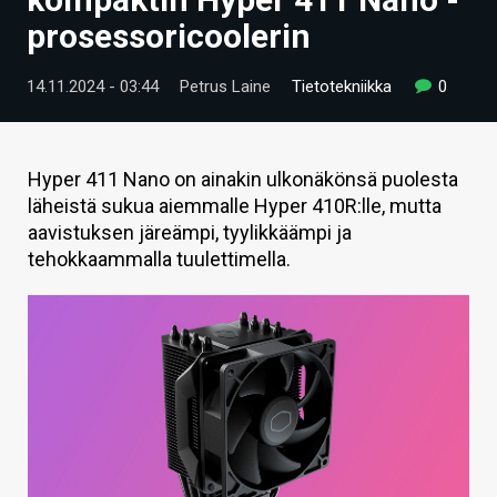
ARTIKKELIT
prosessoricoolerin
VIDEOT
14.11.2024 - 03:44
Petrus Laine
Tietotekniikka
0
TECHBBS
TIETOA
Hyper 411 Nano on ainakin ulkonäkönsä puolesta
läheistä sukua aiemmalle Hyper 410R:lle, mutta
HINTA.FI
aavistuksen järeämpi, tyylikkäämpi ja
tehokkaammalla tuulettimella.
KAUPPA
VAIHDA TEEMA
HAKU