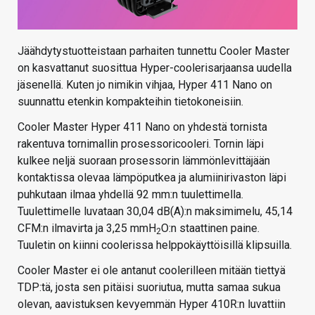
Jäähdytystuotteistaan parhaiten tunnettu Cooler Master
on kasvattanut suosittua Hyper-coolerisarjaansa uudella
jäsenellä. Kuten jo nimikin vihjaa, Hyper 411 Nano on
suunnattu etenkin kompakteihin tietokoneisiin.
Cooler Master Hyper 411 Nano on yhdestä tornista
rakentuva tornimallin prosessoricooleri. Tornin läpi
kulkee neljä suoraan prosessorin lämmönlevittäjään
kontaktissa olevaa lämpöputkea ja alumiinirivaston läpi
puhkutaan ilmaa yhdellä 92 mm:n tuulettimella.
Tuulettimelle luvataan 30,04 dB(A):n maksimimelu, 45,14
CFM:n ilmavirta ja 3,25 mmH
O:n staattinen paine.
2
Tuuletin on kiinni coolerissa helppokäyttöisillä klipsuilla.
Cooler Master ei ole antanut coolerilleen mitään tiettyä
TDP:tä, josta sen pitäisi suoriutua, mutta samaa sukua
olevan, aavistuksen kevyemmän Hyper 410R:n luvattiin