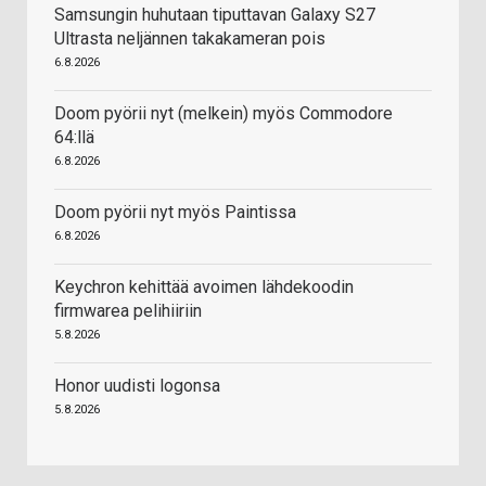
Samsungin huhutaan tiputtavan Galaxy S27
Ultrasta neljännen takakameran pois
6.8.2026
Doom pyörii nyt (melkein) myös Commodore
64:llä
6.8.2026
Doom pyörii nyt myös Paintissa
6.8.2026
Keychron kehittää avoimen lähdekoodin
firmwarea pelihiiriin
5.8.2026
Honor uudisti logonsa
5.8.2026