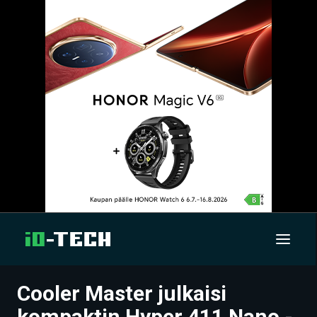
Cooler Master julkaisi
UUTISET
kompaktin Hyper 411 Nano -