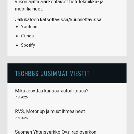
viikon ajalta ajankohtaiset tietotekniikka- ja
mobiiliaiheet.
Jälkikäteen katseltavissa/kuunneltavissa:
Youtube
iTunes
Spotify
TECHBBS UUSIMMAT VIESTIT
Mikä ärsyttää kanssa-autoilijoissa?
7.8.2026
RVS, Motor up ja muut ihmeaineet.
7.8.2026
Suomen Yhteisverkko Oy:n radioverkon