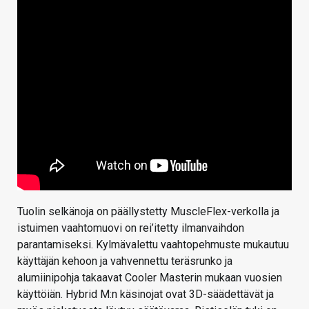
Tuolin selkänoja on päällystetty MuscleFlex-verkolla ja
istuimen vaahtomuovi on rei’itetty ilmanvaihdon
parantamiseksi. Kylmävalettu vaahtopehmuste mukautuu
käyttäjän kehoon ja vahvennettu teräsrunko ja
alumiinipohja takaavat Cooler Masterin mukaan vuosien
käyttöiän. Hybrid M:n käsinojat ovat 3D-säädettävät ja