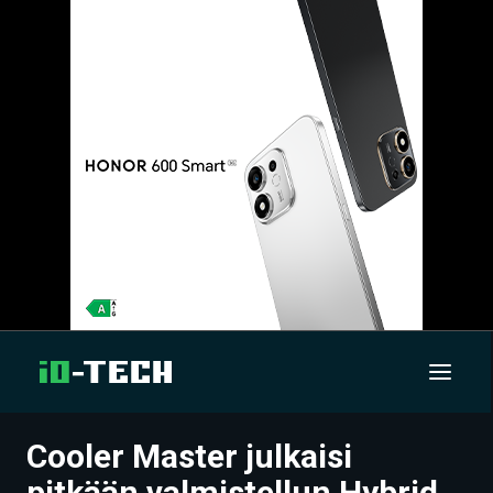
Cooler Master julkaisi
UUTISET
pitkään valmistellun Hybrid