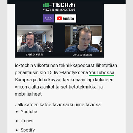
io-techin viikottainen tekniikkapodcast lähetetään
perjantaisin klo 15 live-lähetyksenä
YouTubessa
.
Sampsa ja Juha käyvät keskenään läpi kuluneen
viikon ajalta ajankohtaiset tietotekniikka- ja
mobiiliaiheet.
Jälkikäteen katseltavissa/kuunneltavissa:
Youtube
iTunes
Spotify