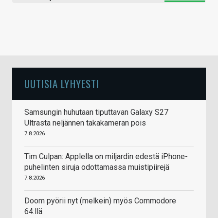
UUTISIA LYHYESTI
Samsungin huhutaan tiputtavan Galaxy S27
Ultrasta neljännen takakameran pois
7.8.2026
Tim Culpan: Applella on miljardin edestä iPhone-
puhelinten siruja odottamassa muistipiirejä
7.8.2026
Doom pyörii nyt (melkein) myös Commodore
64:llä