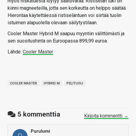
myös niskatuesta löytyy säätövaraa. Ristiselän tuki on
kiinni magneeteilla, jotta sen korkeutta on helppo säätää.
Hierontaa käytettäessä ristiseläntuen voi siirtää tuolin
istuimen alapuolella olevaan säilytystilaan.
Cooler Master Hybrid M saapuu myyntiin välittömästi ja
sen suositushinta on Euroopassa 899,99 euroa.
Lähde:
Cooler Master
COOLER MASTER
HYBRID M
PELITUOLI
5
kommenttia
Kirjoita kommentti →
Purulumi