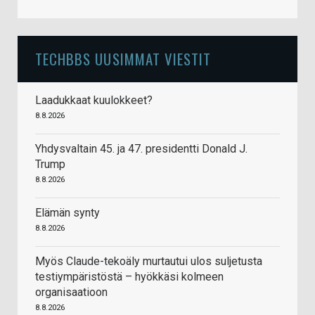
TECHBBS UUSIMMAT VIESTIT
Laadukkaat kuulokkeet?
8.8.2026
Yhdysvaltain 45. ja 47. presidentti Donald J.
Trump
8.8.2026
Elämän synty
8.8.2026
Myös Claude-tekoäly murtautui ulos suljetusta
testiympäristöstä – hyökkäsi kolmeen
organisaatioon
8.8.2026