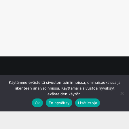
© S&J Media Oy
Käytämme evästeitä sivuston toiminnoissa, ominaisuuksissa ja
liikenteen analysoinnissa. Käyttämällä sivustoa hyväksyt
evästeiden käytön.
Ok
En hyväksy
Lisätietoja
;