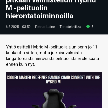
ARTIKKELIT
M -pelituolin
hierontatoiminnoilla
VIDEOT
TECHBBS
6.3.2025 - 03:50
Petrus Laine
Tietotekniikka
5
TIETOA
HINTA.FI
Yhtiö esitteli Hybrid M -pelituolia alun perin jo 11
kuukautta sitten, mutta julkaisuvalmista
KAUPPA
langattomasta hierovasta pelituolista ei ole saatu
ennen kuin nyt.
VAIHDA TEEMA
HAKU