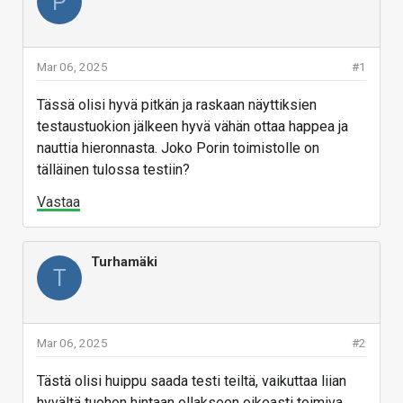
P
Mar 06, 2025
#1
Tässä olisi hyvä pitkän ja raskaan näyttiksien
testaustuokion jälkeen hyvä vähän ottaa happea ja
nauttia hieronnasta. Joko Porin toimistolle on
tälläinen tulossa testiin?
Vastaa
Turhamäki
T
Mar 06, 2025
#2
Tästä olisi huippu saada testi teiltä, vaikuttaa liian
hyvältä tuohon hintaan ollakseen oikeasti toimiva