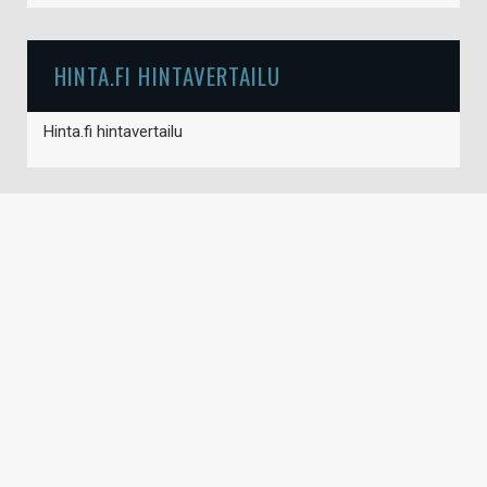
HINTA.FI HINTAVERTAILU
Hinta.fi hintavertailu