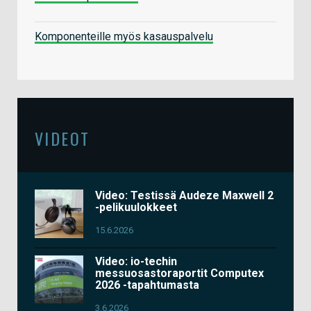
Komponenteille myös kasauspalvelu
VIDEOT
Video: Testissä Audeze Maxwell 2
-pelikuulokkeet
15.6.2026
Video: io-techin
messuosastoraportit Computex
2026 -tapahtumasta
3.6.2026