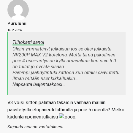
Purulumi
16.2.2024
Tiihokatti sanoi
Olisin ymmärtänyt julkaisun jos se olisi julkaistu
NR200P MAX V2 kotelona. Mutta tämä pakollinen
pcie 4 riser-viritys on kyllä rimanalitus kun pcie 5.0
on tullut jo ovesta sisään.
Parempi jäähdytintuki kattoon kun oltaisi saavutettu
ilman mitään riser kikkailuakin…
Napsauta laajentaaksesi…
V3 voisi sitten palataan takaisin vanhaan malliin
päivitetyillä etupaneeli liittimillä ja pcie 5 riserilla? Melko
kädenlämpöinen julkaisu
Kirjaudu sisään vastataksesi