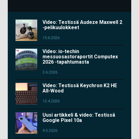
Video: Testissä Audeze Maxwell 2
-pelikuulokkeet
15.6.2026
Video: io-techin
messuosastoraportit Computex
2026 -tapahtumasta
3.6.2026
Video: Testissä Keychron K2 HE
All-Wood
13.4.2026
Uusi artikkeli & video: Testissä
Google Pixel 10a
9.3.2026