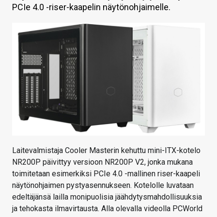
PCIe 4.0 -riser-kaapelin näytönohjaimelle.
KAUPPA
VAIHDA TEEMA
HAKU
Laitevalmistaja Cooler Masterin kehuttu mini-ITX-kotelo
NR200P päivittyy versioon NR200P V2, jonka mukana
toimitetaan esimerkiksi PCIe 4.0 -mallinen riser-kaapeli
näytönohjaimen pystyasennukseen. Kotelolle luvataan
edeltäjänsä lailla monipuolisia jäähdytysmahdollisuuksia
ja tehokasta ilmavirtausta. Alla olevalla videolla PCWorld