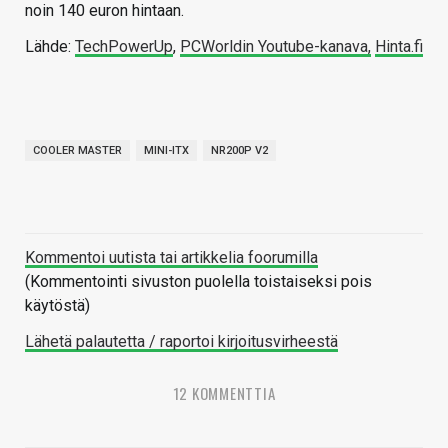
noin 140 euron hintaan.
Lähde:
TechPowerUp
,
PCWorldin Youtube-kanava,
Hinta.fi
COOLER MASTER
MINI-ITX
NR200P V2
Kommentoi uutista tai artikkelia foorumilla
(Kommentointi sivuston puolella toistaiseksi pois
käytöstä)
Lähetä palautetta / raportoi kirjoitusvirheestä
12 KOMMENTTIA