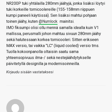
NR200P tuki yhtälailla 280mm jäähyjä, jonka lisäksi löytyi
tuki korkeille tornicoolereille (155-158mm riippuen
kumpi paneeli käytössä). Sen lisäksi mahtui pohjaan
toinen jäähy, kuten
@Numlock
mainitsi.
IMO fiksumpi olisi ollu mennä samalla idealla kuin V1
mallissa, perusmalli johon mahtuu sivuun 280mm jäähy
sekä halutessaan korkea tornicooleri. Sitten erikseen
MAX versio, tai vaikka "LC" (liquid cooled) versio tms.
Tuolla kokoonpanolla oltaisiin saatu sama
yhteensopivuus ilma-/ sekä nestejäähdytykselle
päivitetyllä designilla ja modernisoinneilla.
Kirjaudu sisään vastataksesi