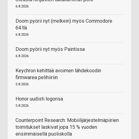
6.8.2026
Doom pyörii nyt (melkein) myös Commodore
64:llä
6.8.2026
Doom pyörii nyt myös Paintissa
6.8.2026
Keychron kehittää avoimen lähdekoodin
firmwarea pelihiiriin
5.8.2026
Honor uudisti logonsa
5.8.2026
Counterpoint Research: Mobiilijärjestelmäpiirien
toimitukset laskivat jopa 15 % vuoden
ensimmäisellä puoliskolla