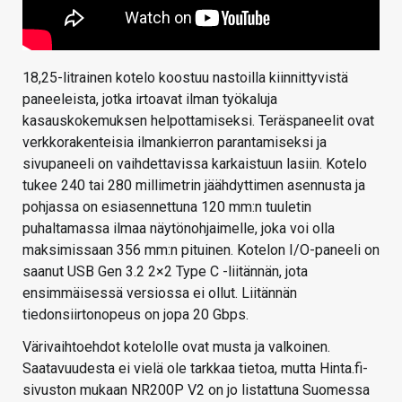
18,25-litrainen kotelo koostuu nastoilla kiinnittyvistä
paneeleista, jotka irtoavat ilman työkaluja
kasauskokemuksen helpottamiseksi. Teräspaneelit ovat
verkkorakenteisia ilmankierron parantamiseksi ja
sivupaneeli on vaihdettavissa karkaistuun lasiin. Kotelo
tukee 240 tai 280 millimetrin jäähdyttimen asennusta ja
pohjassa on esiasennettuna 120 mm:n tuuletin
puhaltamassa ilmaa näytönohjaimelle, joka voi olla
maksimissaan 356 mm:n pituinen. Kotelon I/O-paneeli on
saanut USB Gen 3.2 2×2 Type C -liitännän, jota
ensimmäisessä versiossa ei ollut. Liitännän
tiedonsiirtonopeus on jopa 20 Gbps.
Värivaihtoehdot kotelolle ovat musta ja valkoinen.
Saatavuudesta ei vielä ole tarkkaa tietoa, mutta Hinta.fi-
sivuston mukaan NR200P V2 on jo listattuna Suomessa