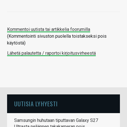
Kommentoi uutista tai artikkelia foorumilla
(Kommentointi sivuston puolella toistakseksi pois
käytöstä)
Lähetä palautetta / raportoi kirjoitusvirheestä
UUTISIA LYHYESTI
Samsungin huhutaan tiputtavan Galaxy S27
Ultrasta neljännen takakameran pois