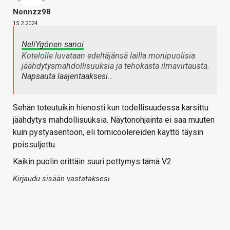
Nonnzz98
15.2.2024
NeliYgönen sanoi
Kotelolle luvataan edeltäjänsä lailla monipuolisia
jäähdytysmahdollisuuksia ja tehokasta ilmavirtausta.
Napsauta laajentaaksesi…
Sehän toteutuikin hienosti kun todellisuudessa karsittu
jäähdytys mahdollisuuksia. Näytönohjainta ei saa muuten
kuin pystyasentoon, eli tornicoolereiden käyttö täysin
poissuljettu.
Kaikin puolin erittäin suuri pettymys tämä V2
Kirjaudu sisään vastataksesi