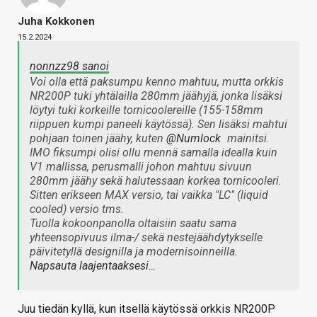
Juha Kokkonen
15.2.2024
nonnzz98 sanoi
Voi olla että paksumpu kenno mahtuu, mutta orkkis
NR200P tuki yhtälailla 280mm jäähyjä, jonka lisäksi
löytyi tuki korkeille tornicoolereille (155-158mm
riippuen kumpi paneeli käytössä). Sen lisäksi mahtui
pohjaan toinen jäähy, kuten
@Numlock
mainitsi.
IMO fiksumpi olisi ollu mennä samalla idealla kuin
V1 mallissa, perusmalli johon mahtuu sivuun
280mm jäähy sekä halutessaan korkea tornicooleri.
Sitten erikseen MAX versio, tai vaikka "LC" (liquid
cooled) versio tms.
Tuolla kokoonpanolla oltaisiin saatu sama
yhteensopivuus ilma-/ sekä nestejäähdytykselle
päivitetyllä designilla ja modernisoinneilla.
Napsauta laajentaaksesi…
Juu tiedän kyllä, kun itsellä käytössä orkkis NR200P