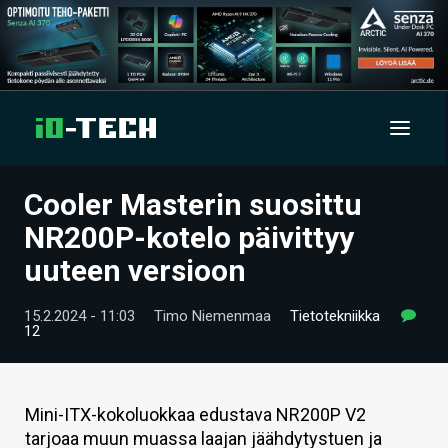
Cooler Masterin suosittu
UUTISET
NR200P-kotelo päivittyy
ARTIKKELIT
uuteen versioon
VIDEOT
15.2.2024 - 11:03
Timo Niemenmaa
Tietotekniikka
12
TECHBBS
TIETOA
Mini-ITX-kokoluokkaa edustava NR200P V2
HINTA.FI
tarjoaa muun muassa laajan jäähdytystuen ja