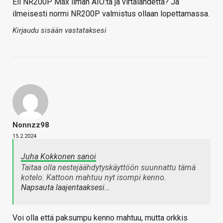
Eli NR200P Max ilman AIO:ta ja virtalähdettä? Ja
ilmeisesti normi NR200P valmistus ollaan lopettamassa.
Kirjaudu sisään vastataksesi
Nonnzz98
15.2.2024
Juha Kokkonen sanoi
Taitaa olla nestejäähdytyskäyttöön suunnattu tämä
kotelo. Kattoon mahtuu nyt isompi kenno.
Napsauta laajentaaksesi…
Voi olla että paksumpu kenno mahtuu, mutta orkkis