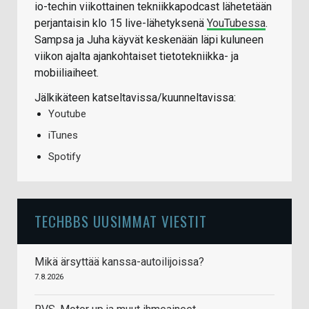
io-techin viikottainen tekniikkapodcast lähetetään
perjantaisin klo 15 live-lähetyksenä
YouTubessa
.
Sampsa ja Juha käyvät keskenään läpi kuluneen
viikon ajalta ajankohtaiset tietotekniikka- ja
mobiiliaiheet.
Jälkikäteen katseltavissa/kuunneltavissa:
Youtube
iTunes
Spotify
TECHBBS UUSIMMAT VIESTIT
Mikä ärsyttää kanssa-autoilijoissa?
7.8.2026