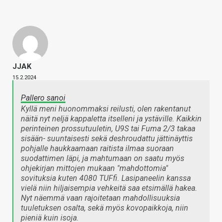
JJAK
15.2.2024
Pallero sanoi
Kyllä meni huonommaksi reilusti, olen rakentanut
näitä nyt neljä kappaletta itselleni ja ystäville. Kaikkin
perinteinen prossutuuletin, U9S tai Fuma 2/3 takaa
sisään- suuntaisesti sekä deshroudattu jättinäyttis
pohjalle haukkaamaan raitista ilmaa suoraan
suodattimen läpi, ja mahtumaan on saatu myös
ohjekirjan mittojen mukaan "mahdottomia"
sovituksia kuten 4080 TUFfi. Lasipaneelin kanssa
vielä niin hiljaisempia vehkeitä saa etsimällä hakea.
Nyt näemmä vaan rajoitetaan mahdollisuuksia
tuuletuksen osalta, sekä myös kovopaikkoja, niin
pieniä kuin isoja.