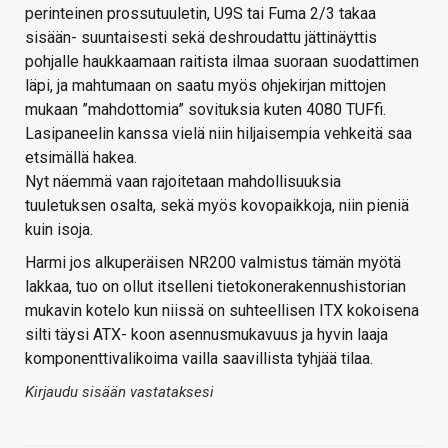
perinteinen prossutuuletin, U9S tai Fuma 2/3 takaa
sisään- suuntaisesti sekä deshroudattu jättinäyttis
pohjalle haukkaamaan raitista ilmaa suoraan suodattimen
läpi, ja mahtumaan on saatu myös ohjekirjan mittojen
mukaan ”mahdottomia” sovituksia kuten 4080 TUFfi.
Lasipaneelin kanssa vielä niin hiljaisempia vehkeitä saa
etsimällä hakea.
Nyt näemmä vaan rajoitetaan mahdollisuuksia
tuuletuksen osalta, sekä myös kovopaikkoja, niin pieniä
kuin isoja.
Harmi jos alkuperäisen NR200 valmistus tämän myötä
lakkaa, tuo on ollut itselleni tietokonerakennushistorian
mukavin kotelo kun niissä on suhteellisen ITX kokoisena
silti täysi ATX- koon asennusmukavuus ja hyvin laaja
komponenttivalikoima vailla saavillista tyhjää tilaa.
Kirjaudu sisään vastataksesi