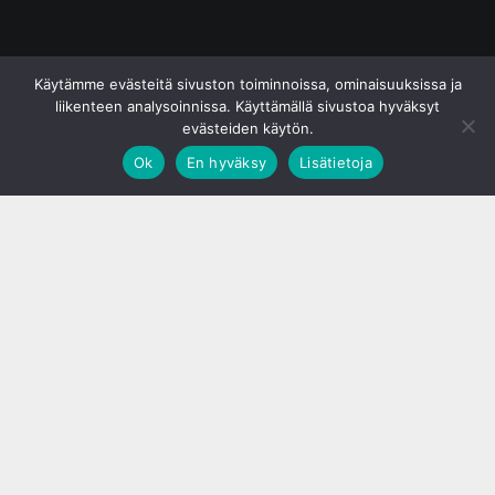
© S&J Media Oy
Käytämme evästeitä sivuston toiminnoissa, ominaisuuksissa ja
liikenteen analysoinnissa. Käyttämällä sivustoa hyväksyt
evästeiden käytön.
Ok
En hyväksy
Lisätietoja
;