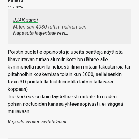
Pallero
15.2.2024
JJAK sanoi
Miten sait 4080 tuffin mahtumaan
Napsauta laajentaaksesi…
Poistin puolet elopainosta ja useita senttejä näyttistä
lihavoittavan turhan alumiinikotelon (lähtee alle
kymmenellä ruuvilla helposti ilman mitään takuutarroja tai
piitahnoihin koskemista toisin kun 3080, sellaisenkin
tosin 3D printatulla tuulitunnelilla laitoin tällaiseen
koppaan)
Tuo korkeus on kuin täydellisesti mitoitettu noiden
pohjan noctuoiden kanssa yhteensopivasti, ei säggää
milliäkään
Kirjaudu sisään vastataksesi