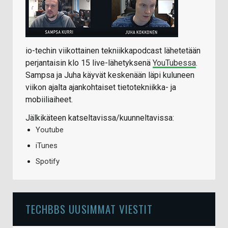
io-techin viikottainen tekniikkapodcast lähetetään
perjantaisin klo 15 live-lähetyksenä
YouTubessa
.
Sampsa ja Juha käyvät keskenään läpi kuluneen
viikon ajalta ajankohtaiset tietotekniikka- ja
mobiiliaiheet.
Jälkikäteen katseltavissa/kuunneltavissa:
Youtube
iTunes
Spotify
TECHBBS UUSIMMAT VIESTIT