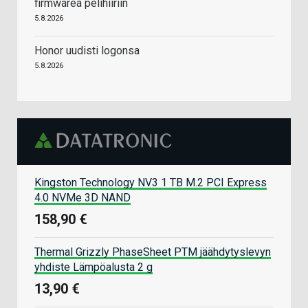
firmwarea pelihiiriin
5.8.2026
Honor uudisti logonsa
5.8.2026
Kingston Technology NV3 1 TB M.2 PCI Express
4.0 NVMe 3D NAND
158,90 €
Thermal Grizzly PhaseSheet PTM jäähdytyslevyn
yhdiste Lämpöalusta 2 g
13,90 €