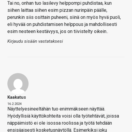
Tai no, onhan tuo lasilevy helppompi puhdistaa, kun
siihen laittaa siihen esim pizzan nurinpäin päälle,
perunkin siis osittain puheeni, siinä on myös hyvä puoli,
eli hyvää on puhdistamisen helppous ja mahdollisesti
esim nesteen kestävyys, jos on tiivistelty oikein..
Kirjaudu sisään vastataksesi
Kaakatus
16.2.2024
Näyttelyesineeltähän tuo enimmäkseen näyttää.
Hyödyllisiä käyttökohteita voisi olla työtehtävät, joissa
näppäimistö ei ole isossa roolissa ja työtä tehdään
ensisijaisesti kosketusnäytöllä. Esimerkiksi joku