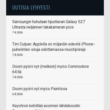
UUTISIA LYHYESTI
Samsungin huhutaan tiputtavan Galaxy S27
Ultrasta neljännen takakameran pois
7.8.2026
Tim Culpan: Applella on miljardin edestä iPhone-
puhelinten siruja odottamassa muistipiirejä
7.8.2026
Doom pyörii nyt (melkein) myös Commodore
64:llä
7.8.2026
Doom pyörii nyt myös Paintissa
6.8.2026
Keychron kehittää avoimen lähdekoodin