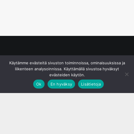
© S&J Media Oy
Käytämme evästeitä sivuston toiminnoissa, ominaisuuksissa ja
liikenteen analysoinnissa. Käyttämällä sivustoa hyväksyt
evästeiden käytön.
Ok
En hyväksy
Lisätietoja
;