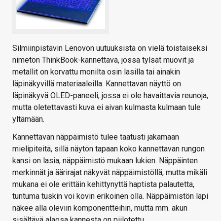
Silmiinpistävin Lenovon uutuuksista on vielä toistaiseksi
nimetön ThinkBook-kannettava, jossa tylsät muovit ja
metallit on korvattu monilta osin lasilla tai ainakin
läpinäkyvillä materiaaleilla. Kannettavan näyttö on
läpinäkyvä OLED-paneeli, jossa ei ole havaittavia reunoja,
mutta oletettavasti kuva ei aivan kulmasta kulmaan tule
yltämään.
Kannettavan näppäimistö tulee taatusti jakamaan
mielipiteitä, sillä näytön tapaan koko kannettavan rungon
kansi on lasia, näppäimistö mukaan lukien. Näppäinten
merkinnät ja äärirajat näkyvät näppäimistöllä, mutta mikäli
mukana ei ole erittäin kehittynyttä haptista palautetta,
tuntuma tuskin voi kovin erikoinen olla. Näppäimistön läpi
näkee alla oleviin komponentteihin, mutta mm. akun
sisältävä alaosa kannesta on piilotettu.