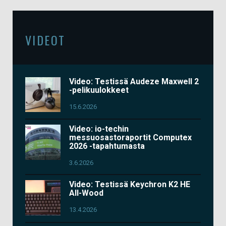
VIDEOT
Video: Testissä Audeze Maxwell 2
-pelikuulokkeet
15.6.2026
Video: io-techin
messuosastoraportit Computex
2026 -tapahtumasta
3.6.2026
Video: Testissä Keychron K2 HE
All-Wood
13.4.2026