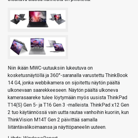
Niin ikään MWC-uutuuksiin lukeutuva on
kosketusnäytöllä ja 360°-saranalla varustettu ThinkBook
14 G4, jonka webbikamera on sijoitettu näytön päältä
ulkonevaan saarekkeeseen. Näytön päältä ulkoneva
kamerasaareke tulee löytymään myös uusista ThinkPad
T14(S) Gen 5- ja T16 Gen 3 -malleista. ThinkPad x12 Gen
2 tuo käytännössä vain uutta rautaa vanhoihin kuoriin, kun
ThinkVision M14T Gen 2 päivittää samalla
liitäntävalikoimaansa ja näyttöpaneelin uuteen.