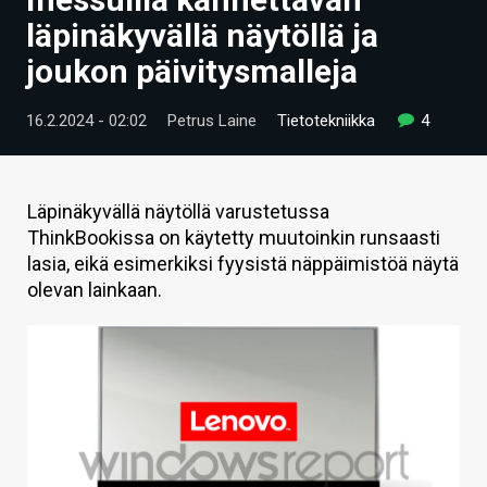
ARTIKKELIT
läpinäkyvällä näytöllä ja
joukon päivitysmalleja
VIDEOT
TECHBBS
16.2.2024 - 02:02
Petrus Laine
Tietotekniikka
4
TIETOA
HINTA.FI
Läpinäkyvällä näytöllä varustetussa
ThinkBookissa on käytetty muutoinkin runsaasti
KAUPPA
lasia, eikä esimerkiksi fyysistä näppäimistöä näytä
olevan lainkaan.
VAIHDA TEEMA
HAKU