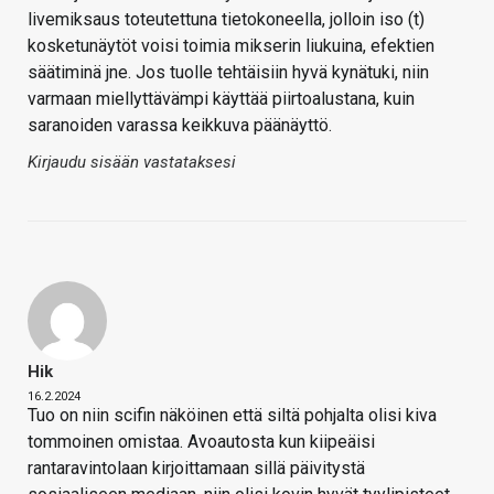
livemiksaus toteutettuna tietokoneella, jolloin iso (t)
kosketunäytöt voisi toimia mikserin liukuina, efektien
säätiminä jne. Jos tuolle tehtäisiin hyvä kynätuki, niin
varmaan miellyttävämpi käyttää piirtoalustana, kuin
saranoiden varassa keikkuva päänäyttö.
Kirjaudu sisään vastataksesi
Hik
16.2.2024
Tuo on niin scifin näköinen että siltä pohjalta olisi kiva
tommoinen omistaa. Avoautosta kun kiipeäisi
rantaravintolaan kirjoittamaan sillä päivitystä