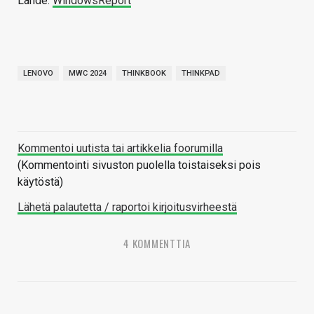
Lähde:
WindowsReport
LENOVO
MWC 2024
THINKBOOK
THINKPAD
Kommentoi uutista tai artikkelia foorumilla
(Kommentointi sivuston puolella toistaiseksi pois
käytöstä)
Lähetä palautetta / raportoi kirjoitusvirheestä
4 KOMMENTTIA