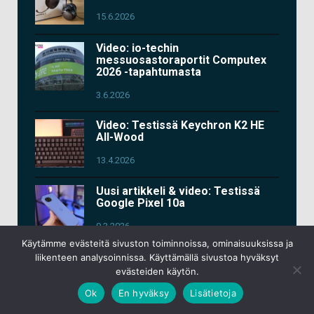
15.6.2026
Video: io-techin
messuosastoraportit Computex
2026 -tapahtumasta
3.6.2026
Video: Testissä Keychron K2 HE
All-Wood
13.4.2026
Uusi artikkeli & video: Testissä
Google Pixel 10a
9.3.2026
Käytämme evästeitä sivuston toiminnoissa, ominaisuuksissa ja
Video: Testissä Asus ROG Kithara
liikenteen analysoinnissa. Käyttämällä sivustoa hyväksyt
-pelikuulokkeet
evästeiden käytön.
Ok
En hyväksy
Lisätietoja
11.2.2026