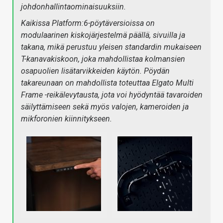
johdonhallintaominaisuuksiin.
Kaikissa Platform:6-pöytäversioissa on
modulaarinen kiskojärjestelmä päällä, sivuilla ja
takana, mikä perustuu yleisen standardin mukaiseen
T-kanavakiskoon, joka mahdollistaa kolmansien
osapuolien lisätarvikkeiden käytön. Pöydän
takareunaan on mahdollista toteuttaa Elgato Multi
Frame -reikälevytausta, jota voi hyödyntää tavaroiden
säilyttämiseen sekä myös valojen, kameroiden ja
mikforonien kiinnitykseen.