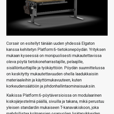
Corsair on esitellyt tänään uuden yhdessä Elgaton
kanssa kehitetyn Platform:6-tietokonepöydän. Yrityksen
mukaan kyseessä on monipuolisesti mukautettavissa
oleva pöytä tietokoneharrastajille, pelaajille,
sisällöntuottajille ja työkäyttöön. Pöydän suunnittelussa
on keskitytty mukautettavuuden ohella laadukkaisiin
materiaaleihin ja käyttömukavuuteen, kuten
korkeudensäätöön ja johdonhallintaominaisuuksiin.
Kaikissa Platform:6-pöytäversioissa on modulaarinen
kiskojärjestelmä päällä, sivuilla ja takana, mikä perustuu
yleisen standardin mukaiseen T-kanavakiskoon, joka
mahdollistaa kolmansien osapuolien lisätarvikkeiden