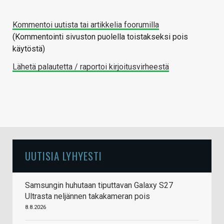
Kommentoi uutista tai artikkelia foorumilla
(Kommentointi sivuston puolella toistakseksi pois
käytöstä)
Lähetä palautetta / raportoi kirjoitusvirheestä
UUTISIA LYHYESTI
Samsungin huhutaan tiputtavan Galaxy S27
Ultrasta neljännen takakameran pois
8.8.2026