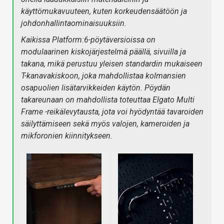
käyttömukavuuteen, kuten korkeudensäätöön ja
johdonhallintaominaisuuksiin.
Kaikissa Platform:6-pöytäversioissa on
modulaarinen kiskojärjestelmä päällä, sivuilla ja
takana, mikä perustuu yleisen standardin mukaiseen
T-kanavakiskoon, joka mahdollistaa kolmansien
osapuolien lisätarvikkeiden käytön. Pöydän
takareunaan on mahdollista toteuttaa Elgato Multi
Frame -reikälevytausta, jota voi hyödyntää tavaroiden
säilyttämiseen sekä myös valojen, kameroiden ja
mikforonien kiinnitykseen.