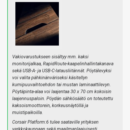
Vakiovarustukseen sisältyy mm. kaksi
monitorijalkaa, RapidRoute-kaapelinhallintakanava
sekä USB-A- ja USB-C-latausliitännät. Pöytälevyksi
voi valita pähkinänväriseksi käsitellyn
kumipuuvaihtoehdon tai mustan laminaattilevyn.
Pöytäpinta-alaa voi laajentaa 30 x 70 cm kokoisin
laajennuspaloin. Pöydän sähkösäätö on toteutettu
kaksoismoottorein, korkeusnäytöllä ja
muistipaikoilla.
Corsair Platform:6 tulee saataville yrityksen
verkkokauppaan sekä maailmanlaajuisesti