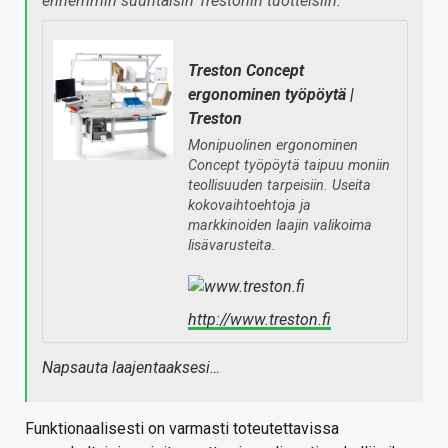
ennemmin suuntaisin Trestonin tuotteisiin.
Treston Concept
ergonominen työpöytä |
Treston
Monipuolinen ergonominen
Concept työpöytä taipuu moniin
teollisuuden tarpeisiin. Useita
kokovaihtoehtoja ja
markkinoiden laajin valikoima
lisävarusteita.
http://www.treston.fi
Napsauta laajentaaksesi…
Funktionaalisesti on varmasti toteutettavissa