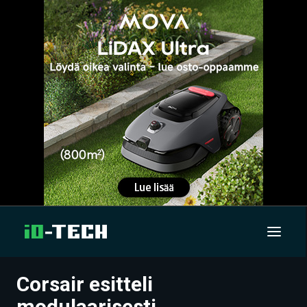
Corsair esitteli
UUTISET
modulaarisesti