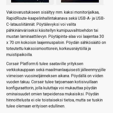
Vakiovarustukseen sisältyy mm. kaksi monitorijalkaa,
RapidRoute-kaapelinhallintakanava sekä USB-A- ja USB-
C-latausliitännät. Pöytälevyksi voi valita
pähkinänväriseksi käsitellyn kumipuuvaihtoehdon tai
mustan laminaattilevyn. Pöytäpinta-alaa voi laajentaa 30
x 70 cm kokoisin laajennuspaloin. Pöydän sähkösäätö on
toteutettu kaksoismoottorein, korkeusnäytöllä ja
muistipaikoilla.
Corsair Platform:6 tulee saataville yrityksen
verkkokauppaan sekä maailmanlaajuisesti jälleenmyyjille
viimeisen vuosineljänneksen aikana. Pöydällä on viiden
vuoden takuu. Corsair tulee tarjoamaan kotisivuillaan
konfiguraattorin, jolla kuluttaja voi mukauttaa pöydän
ominaisuudet omien tarpeidensa mukaisiksi. Pöydän
hinnoittelusta ei ole toistaiseksi tietoa, mutta se tuskin
tulee olemaan erityisen edullinen.