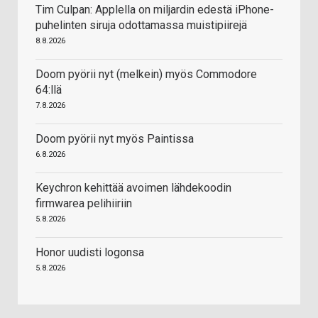
Tim Culpan: Applella on miljardin edestä iPhone-
puhelinten siruja odottamassa muistipiirejä
8.8.2026
Doom pyörii nyt (melkein) myös Commodore
64:llä
7.8.2026
Doom pyörii nyt myös Paintissa
6.8.2026
Keychron kehittää avoimen lähdekoodin
firmwarea pelihiiriin
5.8.2026
Honor uudisti logonsa
5.8.2026