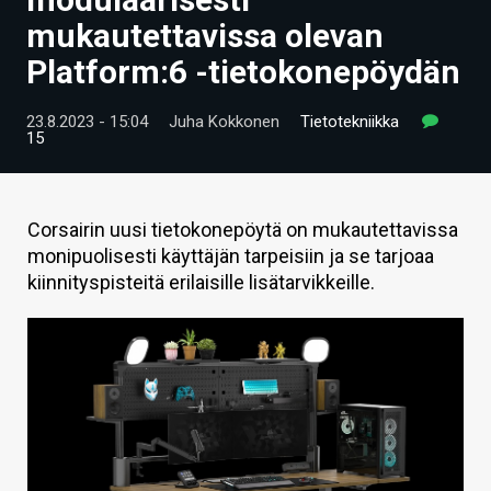
ARTIKKELIT
mukautettavissa olevan
Platform:6 -tietokonepöydän
VIDEOT
TECHBBS
23.8.2023 - 15:04
Juha Kokkonen
Tietotekniikka
15
TIETOA
HINTA.FI
Corsairin uusi tietokonepöytä on mukautettavissa
monipuolisesti käyttäjän tarpeisiin ja se tarjoaa
KAUPPA
kiinnityspisteitä erilaisille lisätarvikkeille.
VAIHDA TEEMA
HAKU