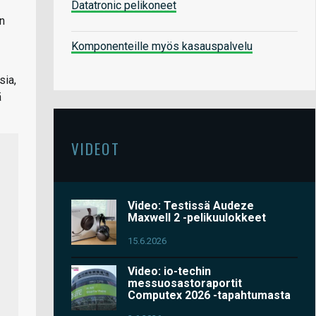
Datatronic pelikoneet
an
Komponenteille myös kasauspalvelu
sia,
ä
VIDEOT
Video: Testissä Audeze
Maxwell 2 -pelikuulokkeet
15.6.2026
Video: io-techin
messuosastoraportit
Computex 2026 -tapahtumasta