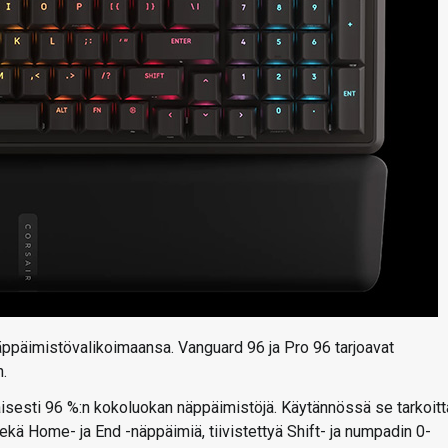
 näppäimistövalikoimaansa. Vanguard 96 ja Pro 96 tarjoavat
.
isesti 96 %:n kokoluokan näppäimistöjä. Käytännössä se tarkoitt
kä Home- ja End -näppäimiä, tiivistettyä Shift- ja numpadin 0-