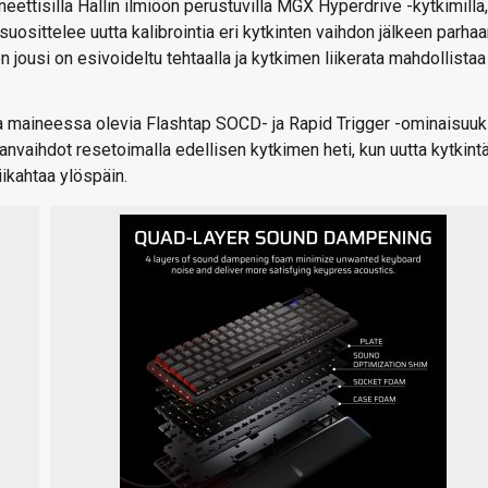
ettisilla Hallin ilmiöön perustuvilla MGX Hyperdrive -kytkimillä,
osittelee uutta kalibrointia eri kytkinten vaihdon jälkeen parha
ousi on esivoideltu tehtaalla ja kytkimen liikerata mahdollistaa
 maineessa olevia Flashtap SOCD- ja Rapid Trigger -ominaisuuk
vaihdot resetoimalla edellisen kytkimen heti, kun uutta kytkint
iikahtaa ylöspäin.