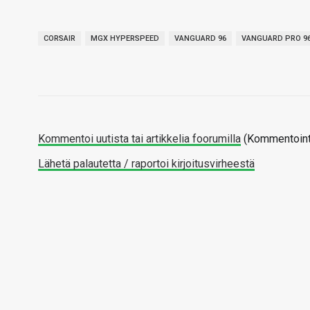
CORSAIR
MGX HYPERSPEED
VANGUARD 96
VANGUARD PRO 9
Kommentoi uutista tai artikkelia foorumilla
(Kommentointi
Lähetä palautetta / raportoi kirjoitusvirheestä