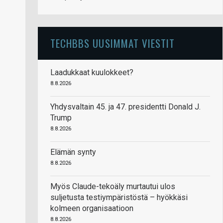
TECHBBS UUSIMMAT VIESTIT
Laadukkaat kuulokkeet?
8.8.2026
Yhdysvaltain 45. ja 47. presidentti Donald J.
Trump
8.8.2026
Elämän synty
8.8.2026
Myös Claude-tekoäly murtautui ulos
suljetusta testiympäristöstä – hyökkäsi
kolmeen organisaatioon
8.8.2026