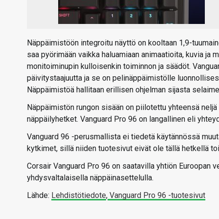
Näppäimistöön integroitu näyttö on kooltaan 1,9-tuumain
saa pyörimään vaikka haluamiaan animaatioita, kuvia ja m
monitoiminupin kulloisenkin toiminnon ja säädöt. Vangua
päivitystaajuutta ja se on pelinäppäimistölle luonnollis
Näppäimistöä hallitaan erillisen ohjelman sijasta selaime
Näppäimistön rungon sisään on piilotettu yhteensä neljä k
näppäilyhetket. Vanguard Pro 96 on langallinen eli yht
Vanguard 96 -perusmallista ei tiedetä käytännössä muuta
kytkimet, sillä niiden tuotesivut eivät ole tällä hetkellä t
Corsair Vanguard Pro 96 on saatavilla yhtiön Euroopan ve
yhdysvaltalaisella näppäinasettelulla.
Lähde:
Lehdistötiedote
,
Vanguard Pro 96 -tuotesivut