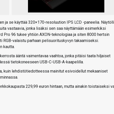
en ja se käyttää 320×170-resoluution IPS LCD -paneelia. Näytöll
uita vastaavia, jonka lisäksi sen saa näyttämään esimerkiksi
rd Pro 96 tukee yhtiön AXON-teknologiaa ja siten 8000 hertsin
esti RGB-valaistu parhaan pelisuorituskyvyn takaamiseksi.
n kautta.
errosta ääntä vaimentavaa vaahtoa, jonka pitäisi taata hiljaiset
eydessä tietokoneeseen USB-C-USB-A-kaapelilla.
, kuin lehdistötiedotteessa mainitut esivoidellut mekaaniset
oiminnassa.
rkkokaupasta 229,99 euron hintaan, mutta ainakin toistaiseksi va