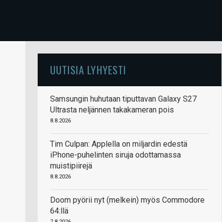
UUTISIA LYHYESTI
Samsungin huhutaan tiputtavan Galaxy S27
Ultrasta neljännen takakameran pois
8.8.2026
Tim Culpan: Applella on miljardin edestä
iPhone-puhelinten siruja odottamassa
muistipiirejä
8.8.2026
Doom pyörii nyt (melkein) myös Commodore
64:llä
7.8.2026