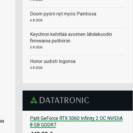
Doom pyörii nyt myös Paintissa
6.8.2026
Keychron kehittää avoimen lähdekoodin
firmwarea pelihiiriin
5.8.2026
Honor uudisti logonsa
5.8.2026
Palit GeForce RTX 5060 Infinity 2 OC NVIDIA
aa
8 GB GDDR7