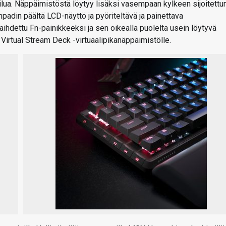
ilua. Näppäimistöstä löytyy lisäksi vasempaan kylkeen sijoitettu
adin päältä LCD-näyttö ja pyöriteltävä ja painettava
hdettu Fn-painikkeeksi ja sen oikealla puolelta usein löytyvä
 Virtual Stream Deck -virtuaalipikanäppäimistölle.