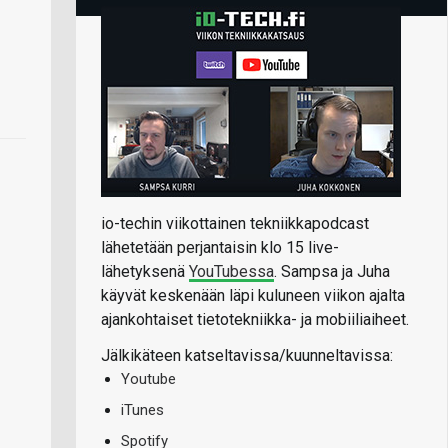
io-techin viikottainen tekniikkapodcast
lähetetään perjantaisin klo 15 live-
lähetyksenä
YouTubessa
. Sampsa ja Juha
käyvät keskenään läpi kuluneen viikon ajalta
ajankohtaiset tietotekniikka- ja mobiiliaiheet.
Jälkikäteen katseltavissa/kuunneltavissa:
Youtube
iTunes
Spotify