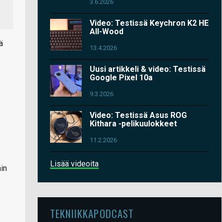
3.6.2026
Video: Testissä Keychron K2 HE
All-Wood
ä
13.4.2026
Uusi artikkeli & video: Testissä
Google Pixel 10a
9.3.2026
Video: Testissä Asus ROG
Kithara -pelikuulokkeet
11.2.2026
Lisää videoita
in
TEKNIIKKAPODCAST