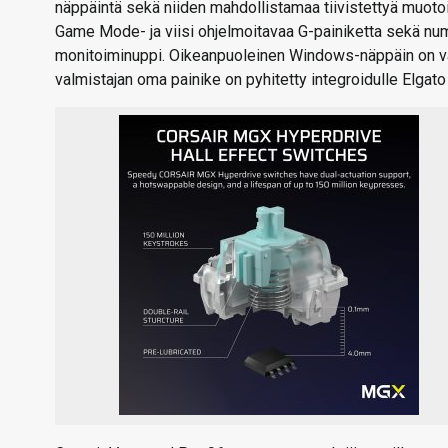
näppäintä sekä niiden mahdollistamaa tiivistettyä muoto
Game Mode- ja viisi ohjelmoitavaa G-painiketta sekä nump
monitoiminuppi. Oikeanpuoleinen Windows-näppäin on vai
valmistajan oma painike on pyhitetty integroidulle Elgato