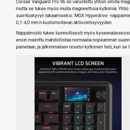
Corsair Vanguard Pro 96 on varustettu yhtiön omilla magne
mutta se tukee myös muita magneettisia kytkimiä. Yhtiö su
suorituskyvyn takaamiseksi. MGX Hyperdrive -näppäimen j
0,1-4,0 mm:n kustomoitavan aktivointisyvyyden.
Näppäimistö tukee luonnollisesti myös kyseenalaisessa
ensin mainittu mahdollistaa normaalia nopeammat suunnan
painetaan, ja jälkimmäinen resetoi kytkimen heti, kun se l