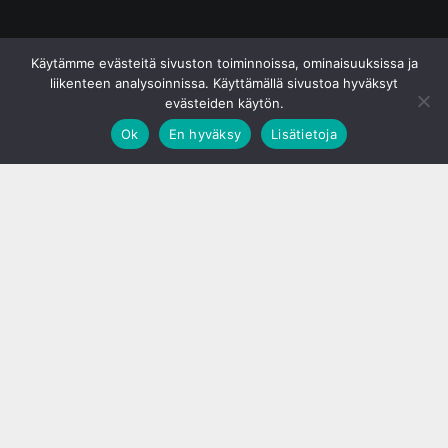
© S&J Media Oy
Käytämme evästeitä sivuston toiminnoissa, ominaisuuksissa ja
liikenteen analysoinnissa. Käyttämällä sivustoa hyväksyt
evästeiden käytön.
Ok
En hyväksy
Lisätietoja
;