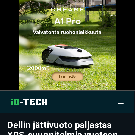
Dellin jättivuoto paljastaa
UUTISET
XPS-suunnitelmia vuoteen