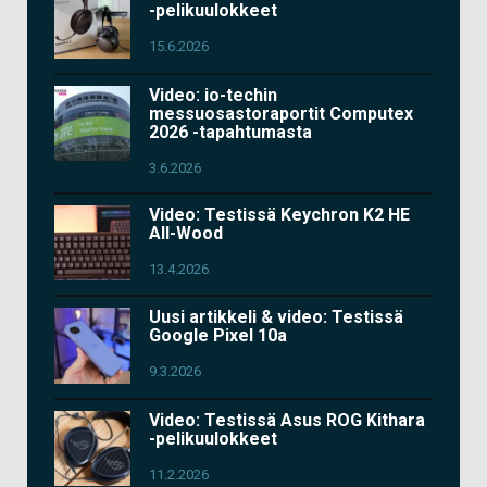
-pelikuulokkeet
15.6.2026
Video: io-techin
messuosastoraportit Computex
2026 -tapahtumasta
3.6.2026
Video: Testissä Keychron K2 HE
All-Wood
13.4.2026
Uusi artikkeli & video: Testissä
Google Pixel 10a
9.3.2026
Video: Testissä Asus ROG Kithara
-pelikuulokkeet
11.2.2026