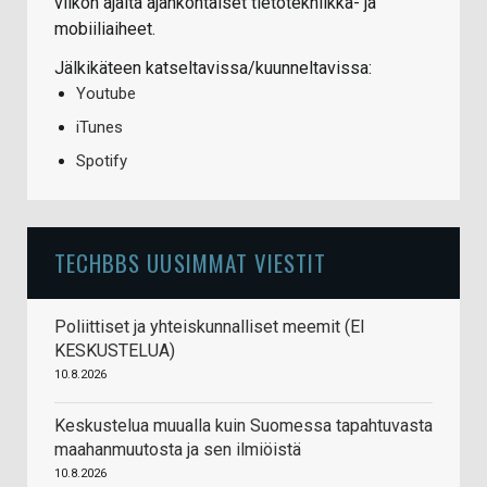
viikon ajalta ajankohtaiset tietotekniikka- ja
mobiiliaiheet.
Jälkikäteen katseltavissa/kuunneltavissa:
Youtube
iTunes
Spotify
TECHBBS UUSIMMAT VIESTIT
Poliittiset ja yhteiskunnalliset meemit (EI
KESKUSTELUA)
10.8.2026
Keskustelua muualla kuin Suomessa tapahtuvasta
maahanmuutosta ja sen ilmiöistä
10.8.2026