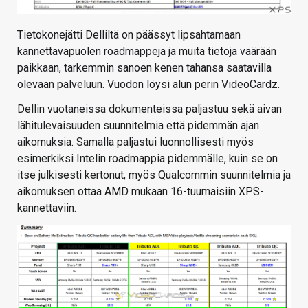
Tietokonejätti Delliltä on päässyt lipsahtamaan
kannettavapuolen roadmappeja ja muita tietoja väärään
paikkaan, tarkemmin sanoen kenen tahansa saatavilla
olevaan palveluun. Vuodon löysi alun perin VideoCardz.
Dellin vuotaneissa dokumenteissa paljastuu sekä aivan
lähitulevaisuuden suunnitelmia että pidemmän ajan
aikomuksia. Samalla paljastui luonnollisesti myös
esimerkiksi Intelin roadmappia pidemmälle, kuin se on
itse julkisesti kertonut, myös Qualcommin suunnitelmia ja
aikomuksen ottaa AMD mukaan 16-tuumaisiin XPS-
kannettaviin.