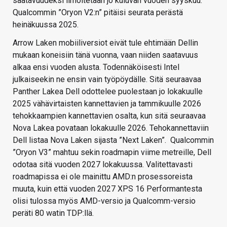
saatavuudeksi ilmoitetaan jo kuluvan vuoden syyskuu.
Qualcommin ”Oryon V2:n” pitäisi seurata perästä
heinäkuussa 2025.
Arrow Laken mobiiliversiot eivät tule ehtimään Dellin
mukaan koneisiin tänä vuonna, vaan niiden saatavuus
alkaa ensi vuoden alusta. Todennäköisesti Intel
julkaiseekin ne ensin vain työpöydälle. Sitä seuraavaa
Panther Lakea Dell odottelee puolestaan jo lokakuulle
2025 vähävirtaisten kannettavien ja tammikuulle 2026
tehokkaampien kannettavien osalta, kun sitä seuraavaa
Nova Lakea povataan lokakuulle 2026. Tehokannettaviin
Dell listaa Nova Laken sijasta ”Next Laken”. Qualcommin
”Oryon V3” mahtuu sekin roadmapin viime metreille, Dell
odotaa sitä vuoden 2027 lokakuussa. Valitettavasti
roadmapissa ei ole mainittu AMD:n prosessoreista
muuta, kuin että vuoden 2027 XPS 16 Performantesta
olisi tulossa myös AMD-versio ja Qualcomm-versio
peräti 80 watin TDP:llä.