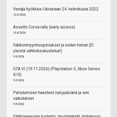
Venäjä hyökkäsi Ukrainaan 24. helmikuuta 2022
10.8.2026
Assetto Corsa rally (early access)
10.8.2026
Sähkönmyyntisopimukset ja niiden hinnat (EI
yleistä sähkökeskustelua!)
9.8.2026
GTA VI (19.11.2026) (Playstation 5, Xbox Series
X/S)
9.8.2026
Pariutumisen haasteet nykypäivänä ja sen
vaikutukset
9.8.2026
Sähköenergian tuotanto, taustatekijät, hintatason