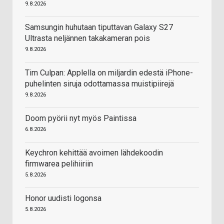
9.8.2026
Samsungin huhutaan tiputtavan Galaxy S27
Ultrasta neljännen takakameran pois
9.8.2026
Tim Culpan: Applella on miljardin edestä iPhone-
puhelinten siruja odottamassa muistipiirejä
9.8.2026
Doom pyörii nyt myös Paintissa
6.8.2026
Keychron kehittää avoimen lähdekoodin
firmwarea pelihiiriin
5.8.2026
Honor uudisti logonsa
5.8.2026