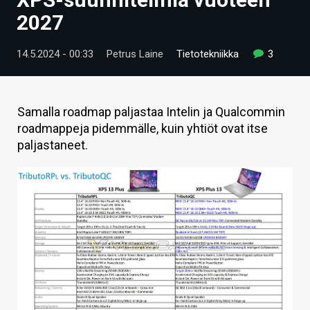
ARTIKKELIT
2027
VIDEOT
14.5.2024 - 00:33
Petrus Laine
Tietotekniikka
3
TECHBBS
TIETOA
Samalla roadmap paljastaa Intelin ja Qualcommin
roadmappeja pidemmälle, kuin yhtiöt ovat itse
HINTA.FI
paljastaneet.
KAUPPA
VAIHDA TEEMA
HAKU