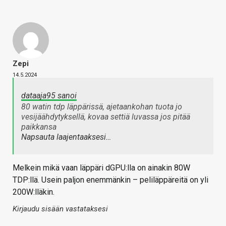
Zepi
14.5.2024
dataaja95 sanoi
80 watin tdp läppärissä, ajetaankohan tuota jo
vesijäähdytyksellä, kovaa settiä luvassa jos pitää
paikkansa
Napsauta laajentaaksesi…
Melkein mikä vaan läppäri dGPU:lla on ainakin 80W
TDP:llä. Usein paljon enemmänkin – peliläppäreitä on yli
200W:lläkin.
Kirjaudu sisään vastataksesi