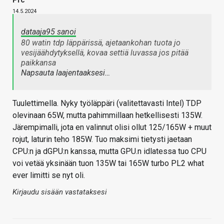
Prc
14.5.2024
dataaja95 sanoi
80 watin tdp läppärissä, ajetaankohan tuota jo
vesijäähdytyksellä, kovaa settiä luvassa jos pitää
paikkansa
Napsauta laajentaaksesi…
Tuulettimella. Nyky työläppäri (valitettavasti Intel) TDP
olevinaan 65W, mutta pahimmillaan hetkellisesti 135W.
Järempimalli, jota en valinnut olisi ollut 125/165W + muut
rojut, laturin teho 185W. Tuo maksimi tietysti jaetaan
CPU:n ja dGPU:n kanssa, mutta GPU.n idlatessa tuo CPU
voi vetää yksinään tuon 135W tai 165W turbo PL2 what
ever limitti se nyt oli.
Kirjaudu sisään vastataksesi