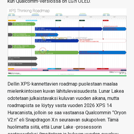
kun Qualcomm-versiossa on LG:n OLED.
Dellin XPS-kannettavien roadmap puolestaan maalaa
mielenkiintoisen kuvan lähitulevaisuudesta. Lunar Lakea
odotetaan julkaistavaksi kuluvan vuoden aikana, mutta
roadmapista se löytyy vasta vuoden 2026 XPS 14
Huracanista, jolloin se saa vastaansa Qualcommin ”Oryon
V2:n” eli Snapdragon X:n seuraavan sukupolven. Tämä
huolimatta siitä, että Lunar Lake -prosessorin