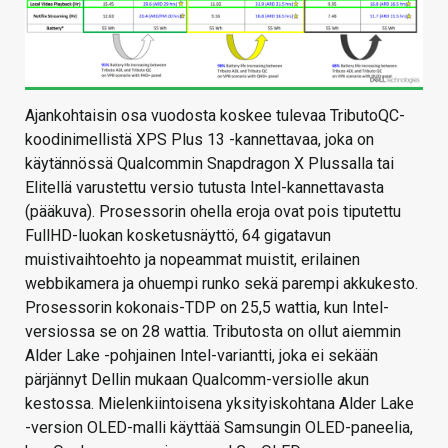
Ajankohtaisin osa vuodosta koskee tulevaa TributoQC-
koodinimellistä XPS Plus 13 -kannettavaa, joka on
käytännössä Qualcommin Snapdragon X Plussalla tai
Elitellä varustettu versio tutusta Intel-kannettavasta
(pääkuva). Prosessorin ohella eroja ovat pois tiputettu
FullHD-luokan kosketusnäyttö, 64 gigatavun
muistivaihtoehto ja nopeammat muistit, erilainen
webbikamera ja ohuempi runko sekä parempi akkukesto.
Prosessorin kokonais-TDP on 25,5 wattia, kun Intel-
versiossa se on 28 wattia. Tributosta on ollut aiemmin
Alder Lake -pohjainen Intel-variantti, joka ei sekään
pärjännyt Dellin mukaan Qualcomm-versiolle akun
kestossa. Mielenkiintoisena yksityiskohtana Alder Lake
-version OLED-malli käyttää Samsungin OLED-paneelia,