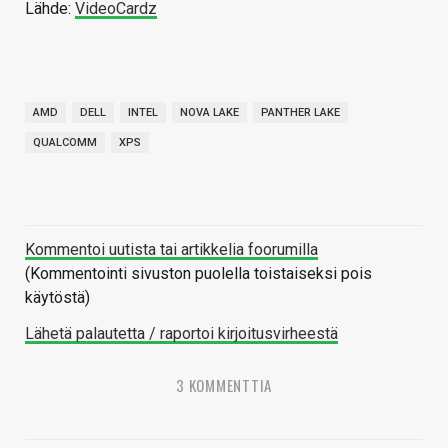
Lähde:
VideoCardz
AMD
DELL
INTEL
NOVA LAKE
PANTHER LAKE
QUALCOMM
XPS
Kommentoi uutista tai artikkelia foorumilla
(Kommentointi sivuston puolella toistaiseksi pois
käytöstä)
Lähetä palautetta / raportoi kirjoitusvirheestä
3 KOMMENTTIA