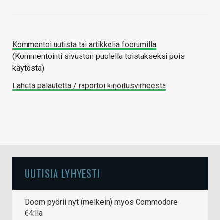
Kommentoi uutista tai artikkelia foorumilla
(Kommentointi sivuston puolella toistakseksi pois
käytöstä)
Lähetä palautetta / raportoi kirjoitusvirheestä
UUTISIA LYHYESTI
Doom pyörii nyt (melkein) myös Commodore
64:llä