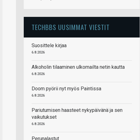
TECHBBS UUSIMMAT VIESTIT
Suosittele kirjaa
6.8.2026
Alkoholin tilaaminen ulkomailta netin kautta
6.8.2026
Doom pyörii nyt myös Paintissa
6.8.2026
Pariutumisen haasteet nykypäivänä ja sen
vaikutukset
6.8.2026
Perunalastut