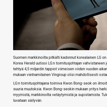
Suomen markkinoilta pitkälti kadonnut korealainen LG o
Korea Herald uutisoi LG:n toimitusjohtajan vahvistaneen
tehtyä 4,5 miljardin tappiot viimeisen viiden vuoden aik
mukaan vietnamilainen Vingroup olisi mahdollisesti osta
LG:n toimitusjohtajana toimiva Kwon Bong-seok on ilmoitt
suuria muutoksia. Kwon Bong-seokin mukaan yritys harkit
myymistä, markkinoilta vetäytymistä ja supistamista. Tul
luvataan säilyvän.