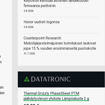
Keychron kehittää avoimen lähdekoodin
firmwarea pelihiiriin
5.8.2026
Honor uudisti logonsa
5.8.2026
Counterpoint Research:
Mobiilijärjestelmäpiirien toimitukset laskivat
jopa 15 % vuoden ensimmäisellä puoliskolla
31.7.2026
e
n
len
den
Thermal Grizzly PhaseSheet PTM
jäähdytyslevyn yhdiste Lämpöalusta 2 g