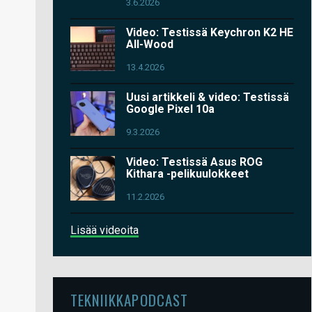
3.6.2026
Video: Testissä Keychron K2 HE
All-Wood
13.4.2026
Uusi artikkeli & video: Testissä
Google Pixel 10a
9.3.2026
Video: Testissä Asus ROG
Kithara -pelikuulokkeet
11.2.2026
Lisää videoita
TEKNIIKKAPODCAST