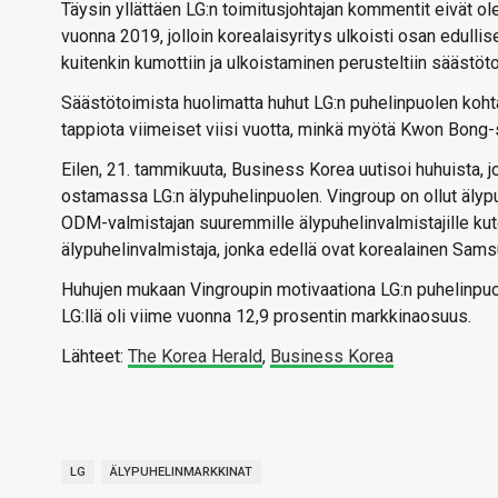
Täysin yllättäen LG:n toimitusjohtajan kommentit eivät ole
vuonna 2019, jolloin korealaisyritys ulkoisti osan edul
kuitenkin kumottiin ja ulkoistaminen perusteltiin säästö
Säästötoimista huolimatta huhut LG:n puhelinpuolen kohtal
tappiota viimeiset viisi vuotta, minkä myötä Kwon Bong-
Eilen, 21. tammikuuta, Business Korea uutisoi huhuista, 
ostamassa LG:n älypuhelinpuolen. Vingroup on ollut älyp
ODM-valmistajan suuremmille älypuhelinvalmistajille kute
älypuhelinvalmistaja, jonka edellä ovat korealainen Sams
Huhujen mukaan Vingroupin motivaationa LG:n puhelinpuole
LG:llä oli viime vuonna 12,9 prosentin markkinaosuus.
Lähteet:
The Korea Herald
,
Business Korea
LG
ÄLYPUHELINMARKKINAT