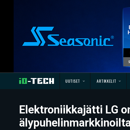
UUTISET
ARTIKKELIT
Elektroniikkajätti LG 
älypuhelinmarkkinoilt