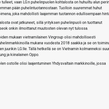
 tulleet, vaan LG:n puhelinpuolen kohtalosta on huhuiltu alun perin
lisemman pään puhelintuotannostaan. Tuolloin suuremmat huhut
toimena, joka mahdollisti laajemman tuotannon edullisempaan hint
osta ovat jatkuneet, sillä yrityksen puhelinpuoli on tuottanut
seok onkin ilmoittanut muutosten olevan nyt tulossa.
joiden mukaan vietnamilainen Vingroup olisi mahdollisesti
uhelinmarkkinoilla mukana vuodesta 2018 saakka ja se on toimin
n juurikin LG:lle. Tällä hetkellä se on Vietnamin kolmanneksi suu
ung ja kiinalainen Oppo.
n ostolle olisi laajentuminen Yhdysvaltain markkinoille, jossa