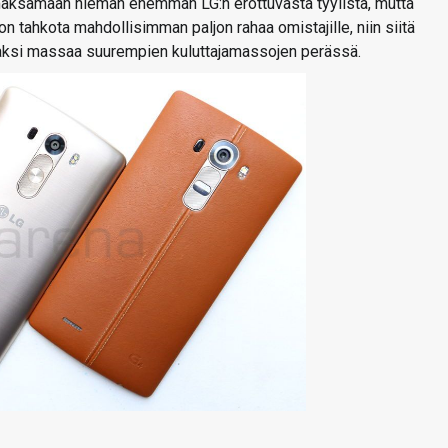
s maksamaan hieman enemmän LG:n erottuvasta tyylistä, mutta
n tahkota mahdollisimman paljon rahaa omistajille, niin siitä
osaksi massaa suurempien kuluttajamassojen perässä.