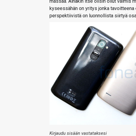
massaa. Ainakin itse olisin ollut valmi
kyseessähän on yritys jonka tavoitteena o
perspektiivistä on luonnollista siirtyä 
Kirjaudu sisään vastataksesi