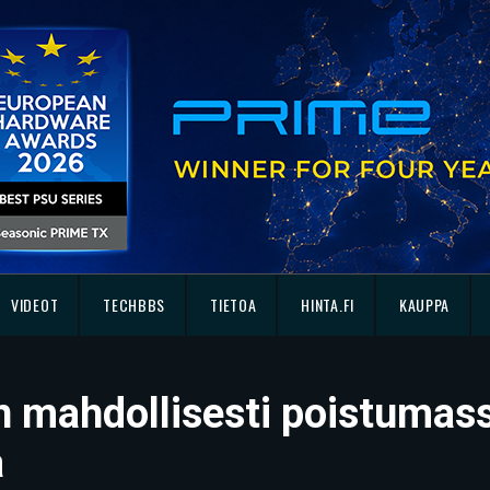
VIDEOT
TECHBBS
TIETOA
HINTA.FI
KAUPPA
on mahdollisesti poistumas
a