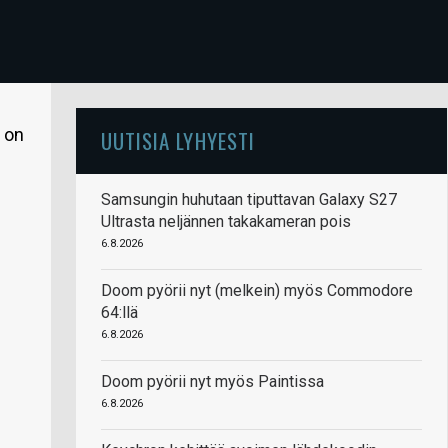
 on
UUTISIA LYHYESTI
Samsungin huhutaan tiputtavan Galaxy S27
Ultrasta neljännen takakameran pois
6.8.2026
Doom pyörii nyt (melkein) myös Commodore
64:llä
6.8.2026
Doom pyörii nyt myös Paintissa
6.8.2026