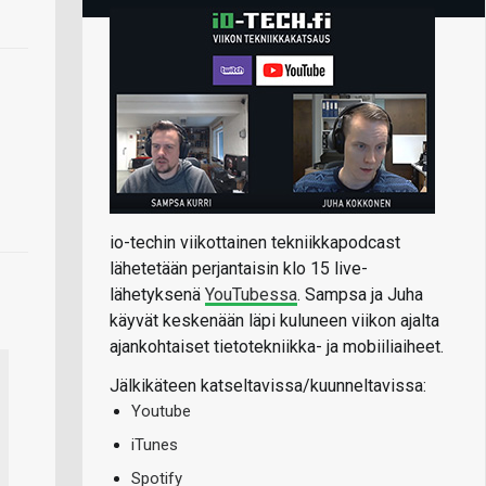
io-techin viikottainen tekniikkapodcast
lähetetään perjantaisin klo 15 live-
lähetyksenä
YouTubessa
. Sampsa ja Juha
käyvät keskenään läpi kuluneen viikon ajalta
ajankohtaiset tietotekniikka- ja mobiiliaiheet.
Jälkikäteen katseltavissa/kuunneltavissa:
Youtube
iTunes
Spotify