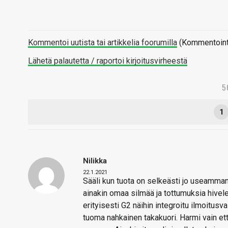
Kommentoi uutista tai artikkelia foorumilla
(Kommentointi 
Lähetä palautetta / raportoi kirjoitusvirheestä
5
1
Nilikka
22.1.2021
Sääli kun tuota on selkeästi jo useamman 
ainakin omaa silmää ja tottumuksia hivele
erityisesti G2 näihin integroitu ilmoitus
tuoma nahkainen takakuori. Harmi vain ett