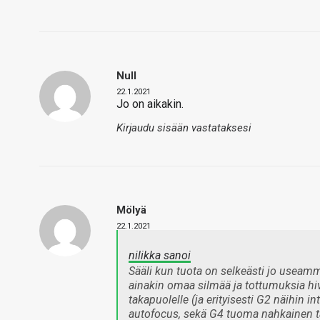
Null
22.1.2021
Jo on aikakin.
Kirjaudu sisään vastataksesi
Mölyä
22.1.2021
nilikka sanoi
Sääli kun tuota on selkeästi jo useamm
ainakin omaa silmää ja tottumuksia hiv
takapuolelle (ja erityisesti G2 näihin 
autofocus, sekä G4 tuoma nahkainen tak