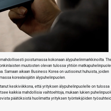
n mahdollisesti poistumassa kokonaan älypuhelinmarkkinoilta. Th
 jonkinlaisten muutosten olevan tulossa yhtiön matkapuhelinpuole
ana. Samaan aikaan Business Korea on uutisoinut huhuista, joiden
massa korealaisjätin älypuhelinpuolen.
anut keskiviikkona, että yrityksen älypuhelinpuolelle on tulossa
see kaikkia mahdollisia vaihtoehtoja, mukaan lukien puhelinpuo
evista päätöksistä huolimatta yrityksen työntekijöiden työsuhtei