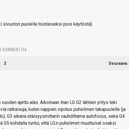
sivuston puolella toistaiseksi pois käytöstä)
6 KOMMENTTIA
2
Seuraava 
vuoden ajettu alas. Aikoinaan ihan LG G2 lähtien yritys teki
viä ratkaisuja, kuten nappien sijoitus puhelimen takapuolelle (ja
valo), G3 aikana etäisyysmittarin vauhdittama autofocus, sekä G4
ä G5 kohdalla tuntui, että LG:n puhelimet muuttuivat osaksi