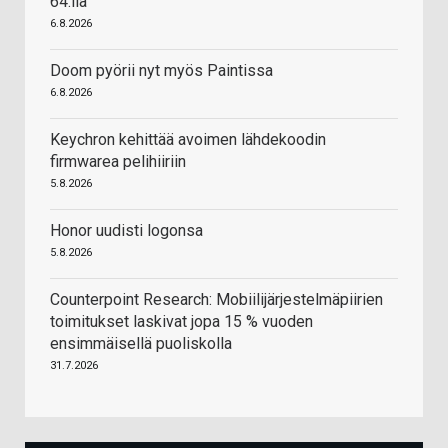
64:llä
6.8.2026
Doom pyörii nyt myös Paintissa
6.8.2026
Keychron kehittää avoimen lähdekoodin
firmwarea pelihiiriin
5.8.2026
Honor uudisti logonsa
5.8.2026
Counterpoint Research: Mobiilijärjestelmäpiirien
toimitukset laskivat jopa 15 % vuoden
ensimmäisellä puoliskolla
31.7.2026