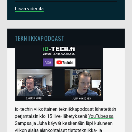
Lisää videoita
TEKNIIKKAPODCAST
io-techin viikottainen tekniikkapodcast lähetetään
perjantaisin klo 15 live-lähetyksenä
YouTubessa
.
Sampsa ja Juha käyvät keskenään läpi kuluneen
viikon ajalta ajankohtaiset tietotekniikka- ja