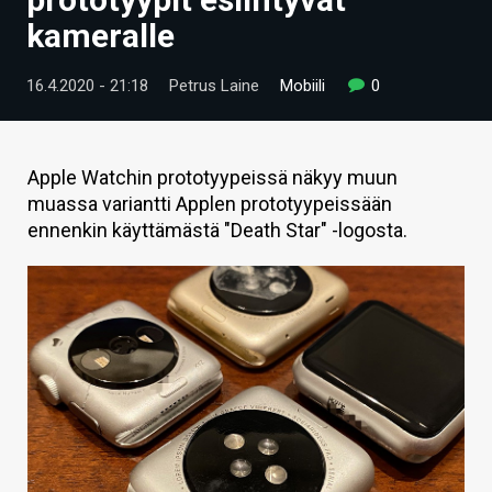
ARTIKKELIT
kameralle
VIDEOT
16.4.2020 - 21:18
Petrus Laine
Mobiili
0
TECHBBS
TIETOA
Apple Watchin prototyypeissä näkyy muun
muassa variantti Applen prototyypeissään
HINTA.FI
ennenkin käyttämästä "Death Star" -logosta.
KAUPPA
VAIHDA TEEMA
HAKU