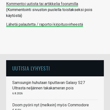
Kommentoi uutista tai artikkelia foorumilla
(Kommentointi sivuston puolella toistakseksi pois
käytöstä)
Lähetä palautetta / raportoi kirjoitusvirheestä
UUTISIA LYHYESTI
Samsungin huhutaan tiputtavan Galaxy S27
Ultrasta neljännen takakameran pois
6.8.2026
Doom pyörii nyt (melkein) myös Commodore