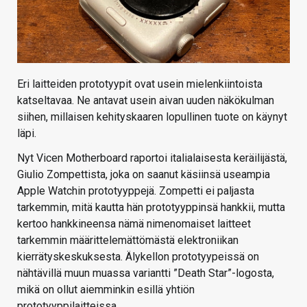
Eri laitteiden prototyypit ovat usein mielenkiintoista
katseltavaa. Ne antavat usein aivan uuden näkökulman
siihen, millaisen kehityskaaren lopullinen tuote on käynyt
läpi.
Nyt Vicen Motherboard raportoi italialaisesta keräilijästä,
Giulio Zompettista, joka on saanut käsiinsä useampia
Apple Watchin prototyyppejä. Zompetti ei paljasta
tarkemmin, mitä kautta hän prototyyppinsä hankkii, mutta
kertoo hankkineensa nämä nimenomaiset laitteet
tarkemmin määrittelemättömästä elektroniikan
kierrätyskeskuksesta. Älykellon prototyypeissä on
nähtävillä muun muassa variantti ”Death Star”-logosta,
mikä on ollut aiemminkin esillä yhtiön
prototyyppilaitteissa.