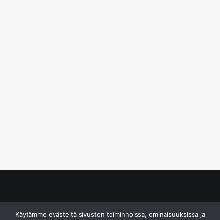
© S&J Media Oy
Käytämme evästeitä sivuston toiminnoissa, ominaisuuksissa ja