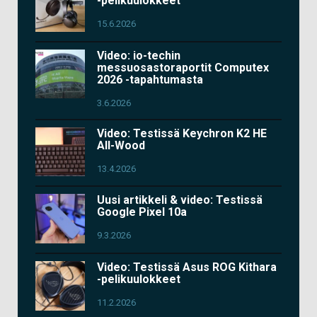
-pelikuulokkeet
15.6.2026
Video: io-techin
messuosastoraportit Computex
2026 -tapahtumasta
3.6.2026
Video: Testissä Keychron K2 HE
All-Wood
13.4.2026
Uusi artikkeli & video: Testissä
Google Pixel 10a
9.3.2026
Video: Testissä Asus ROG Kithara
-pelikuulokkeet
11.2.2026