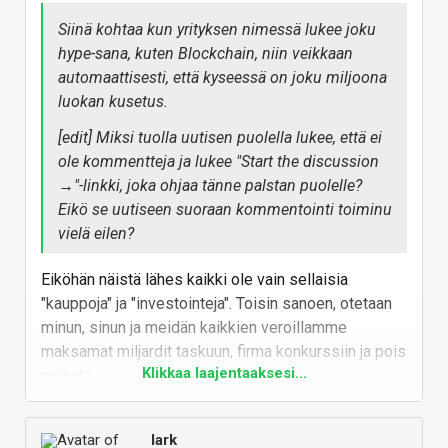
Siinä kohtaa kun yrityksen nimessä lukee joku
hype-sana, kuten Blockchain, niin veikkaan
automaattisesti, että kyseessä on joku miljoona
luokan kusetus.
[edit] Miksi tuolla uutisen puolella lukee, että ei
ole kommentteja ja lukee "Start the discussion
→"-linkki, joka ohjaa tänne palstan puolelle?
Eikö se uutiseen suoraan kommentointi toiminu
vielä eilen?
Eiköhän näistä lähes kaikki ole vain sellaisia
"kauppoja" ja "investointeja". Toisin sanoen, otetaan
minun, sinun ja meidän kaikkien veroillamme
maksamat miljardit taskuun, firma konkurssiin ja pois
Klikkaa laajentaaksesi...
maasta.
Tämä toki voi olla salaliittoteoriaa, mutta tältä se
tuntuu, se kuuluisa mutu-tuntuma. Kun vuosittain
lark