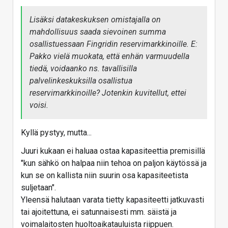
reservimarkkinoille. E: Pakko vielä muokata, että
enhän varmuudella tiedä, voidaanko ns. tavallisilla
Lisäksi datakeskuksen omistajalla on
palvelinkeskuksilla osallistua reservimarkkinoille?
mahdollisuus saada sievoinen summa
Jotenkin kuvitellut, ettei voisi.
osallistuessaan Fingridin reservimarkkinoille. E:
Vastaa
Pakko vielä muokata, että enhän varmuudella
tiedä, voidaanko ns. tavallisilla
palvelinkeskuksilla osallistua
reservimarkkinoille? Jotenkin kuvitellut, ettei
voisi.
Kyllä pystyy, mutta...
Juuri kukaan ei haluaa ostaa kapasiteettia premisillä
"kun sähkö on halpaa niin tehoa on paljon käytössä ja
kun se on kallista niin suurin osa kapasiteetista
suljetaan".
Yleensä halutaan varata tietty kapasiteetti jatkuvasti
tai ajoitettuna, ei satunnaisesti mm. säistä ja
voimalaitosten huoltoaikatauluista riippuen.