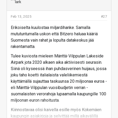
maksetaan miljardeja vastikkeettomia tukia
yrityksille, ja esimerkkejä löytyy. En vain nyt tähän
hätään löytänyt yhtään. Samaan aikaan pk-sektori on
Feb 13, 2025
#27
pa, kun verot ja kaikki muut velvoitteet lisääntyvät
Erikoiselta kuulostaa miljardihanke. Samalla
kohta eksponentiaalisesti. Voidaankin kysyä,
mututuntumalla uskon että Bitzero haluaa kääriä
tarvitseeko voitollinen yhtiö mitään tukia?
Suomesta vain rahat ja lopulta datakeskus jää
Pahoittelut offista, mutta jää nyt miun osalta tähän.
rakentamatta.
Tulee kuviosta mieleen Mänttä-Vilppulan Lakeside
Vastaa
Airpark jota 2020 alkaen aika aktiivisesti seurasin.
Siinä oli kyseessä ihan puhdasverinen huijaus, jossa
joku taho koetti italialaista valeliikemiestä
käyttämällä sujauttaa taskuunsa 20 miljoonaa euroa -
eli Mänttä-Vilppulan vuosibudjetin verran -
suomalaisten verorahoja lupaamalla kaupungille 100
miljoonan euron rahoitusta.
Kiinnostavaa olisi kaivella esille myös Kokemäen
kaupungin asiakirjoja ja selvittää millä aikavälillä