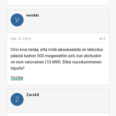
Ensimmäiseksi Kokemäen kaupunki myy
on miljardien...
yritykselle 9,5 hehtaarin tontin. Tontti on sama,
jonka kaupunki varasi Æsir Technologies Inc. -
vemkki
www.energiauutiset.fi
V
yritykselle runsaat kolme vuotta sitten.
Kauppahinta on 6 euroa neliöltä eli yhteensä
Vastaa
570 000 euroa.
Feb 12, 2025
#13
Vastaa
Olisi kiva tietää, että millä aikaskaalalla on tarkoitus
päästä tuohon 500 megawattiin asti, kun aloituskin
on noin varovainen (10 MW). Ehkä vuosikymmenen
lopulla?
Vastaa
ZarekX
Z