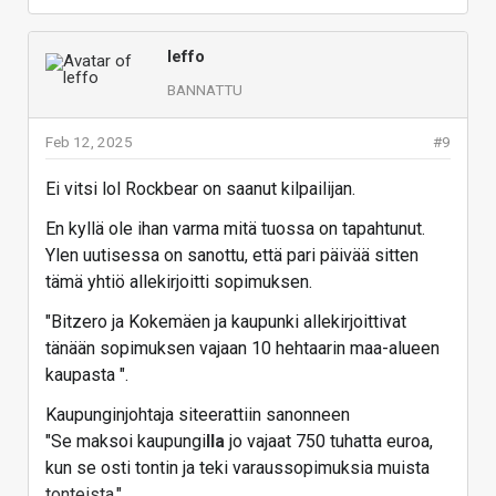
leffo
BANNATTU
Feb 12, 2025
#9
Ei vitsi lol Rockbear on saanut kilpailijan.
En kyllä ole ihan varma mitä tuossa on tapahtunut.
Ylen uutisessa on sanottu, että pari päivää sitten
tämä yhtiö allekirjoitti sopimuksen.
"Bitzero ja Kokemäen ja kaupunki allekirjoittivat
tänään sopimuksen vajaan 10 hehtaarin maa-alueen
kaupasta ".
Kaupunginjohtaja siteerattiin sanonneen
"Se maksoi kaupungi
lla
jo vajaat 750 tuhatta euroa,
kun se osti tontin ja teki varaussopimuksia muista
tonteista."