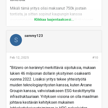
Mikäli tämä yritys olisi maksanut 750k jostain
tontista, ja sitten sopinut kaupungin kanssa
Klikkaa laajentaaksesi...
suuremmasta maa-kaupasta, niin minkäkokoiseen
yritystonttiin uppoaa 750k? Tuo kartalla korostettu
alue on enimmääkseen peltoa, jokunen talo, hieman
sammy123
metsää. Toiselta reunaltaan siinä on jotain
S
rakennettuja teollisuustontteja. Teollisuustie.
Mulle ei tule tuosta käsitystä että tämä yritys olisi
maksanut Kokemäen kaupungille mitään vielä.
Feb 12, 2025
#10
Vastaa
"Bitzero on kerännyt merkittäviä sijoituksia, mukaan
lukien 46 miljoonan dollarin yksityinen osakeanti
vuonna 2022. Lisäksi yritys tekee yhteistyötä
muiden teknologiayritysten kanssa, kuten Arcane
Groupin kanssa, vahvistaakseen ESG-keskittynyttä
infrastruktuuriaan. Yrityksen visiona on olla maailman
johtava kestävän kehityksen mukainen