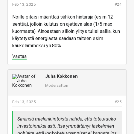
Feb 13, 2025
#24
Noille pitäisi määrittää sähkön hintaraja (esim 12
senttiä), jolloin kulutus on ajettava alas (1/5 max
kuormasta). Ainoastaan silloin ylitys tulisi sallia, kun
käytetystä energiasta saadaan talteen esim
kaukolämmöksi yli 80%.
Vastaa
Juha Kokkonen
Moderaattori
Feb 13, 2025
#25
Sinänsä mielenkiintoista nähdä, että toteutuuko
investoinniksi asti. Itse ymmärtänyt laskelmien
pohjalta, että lohkoketju-tyyppiset ei kannata jos