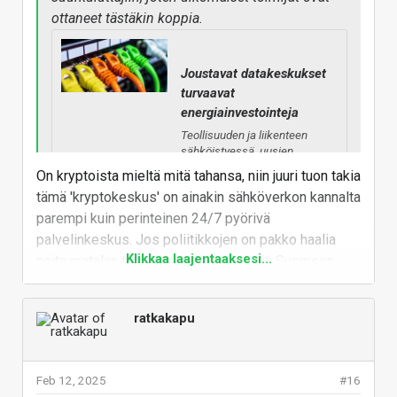
ottaneet tästäkin koppia.
Joustavat datakeskukset
turvaavat
energiainvestointeja
Teollisuuden ja liikenteen
sähköistyessä, uusien
sähköintensiivisten
On kryptoista mieltä mitä tahansa, niin juuri tuon takia
teollisuudenalojen
tämä 'kryptokeskus' on ainakin sähköverkon kannalta
rantautuessa ja
akkuteknologian kehittyessä
parempi kuin perinteinen 24/7 pyörivä
peruskysyntä tulee pitkällä
palvelinkeskus. Jos poliitikkojen on pakko haalia
aikavälillä mitä
Klikkaa laajentaaksesi...
noita matalan tuotantoarvon keskuksia Suomeen
todennäköisimmin kasvamaan,
mutta milloin se on tarpeeksi
milloin miltäkin firmalta, jotka eivät tuo mukanaan
suurta uuden
kiinteistöveroeuroja enempää, niin sentään "saadaan"
ydinvoimahankkeen
ratkakapu
(ainakin oletettavasti) kysyntäjoustoon kykenevä.
edistämiseksi, on miljardien...
Lisäksi datakeskuksen omistajalla on mahdollisuus
www.energiauutiset.fi
saada sievoinen summa osallistuessaan Fingridin
Feb 12, 2025
#16