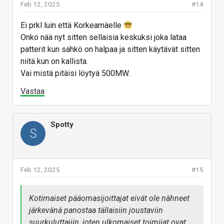
Feb 12, 2025
#14
Ei prkl luin että Korkeamäelle
Onko nää nyt sitten sellaisia keskuksi joka lataa
patterit kun sähkö on halpaa ja sitten käytävät sitten
niitä kun on kallista.
Vai mistä pitäisi löytyä 500MW.
Vastaa
Spotty
S
Feb 12, 2025
#15
Kotimaiset pääomasijoittajat eivät ole nähneet
järkevänä panostaa tällaisiin joustaviin
suurkuluttajiin, joten ulkomaiset toimijat ovat