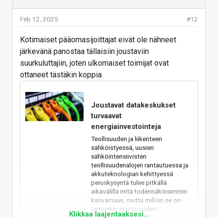
vielä.
tonttien myyntihinta tulee olemaan noin
760 000 euroa.
Feb 12, 2025
#12
Kotimaiset pääomasijoittajat eivät ole nähneet
järkevänä panostaa tällaisiin joustaviin
suurkuluttajiin, joten ulkomaiset toimijat ovat
Hanke | Kokemäen
ottaneet tästäkin koppia.
datakeskuksen taustalla
oleva yhtiö tuli julkisuuteen –
vastaavaa toimintaa myös
Joustavat datakeskukset
Norjassa ja Yhdysvalloissa
turvaavat
Kokemäelle rakennettava
energiainvestointeja
datakeskus vaatii paljon energiaa.
Rakennustyöt alkavat juuri
Teollisuuden ja liikenteen
energiainfrastruktuurista.
sähköistyessä, uusien
sähköintensiivisten
teollisuudenalojen rantautuessa ja
www.satakunnankansa.fi
akkuteknologian kehittyessä
peruskysyntä tulee pitkällä
Tammikuun alussa tästä kirjoitettiin näin:
aikavälillä mitä todennäköisimmin
kasvamaan, mutta milloin se on
Kaupat tehdään kolmessa vaiheessa.
tarpeeksi suurta uuden
Klikkaa laajentaaksesi...
ydinvoimahankkeen edistämiseksi,