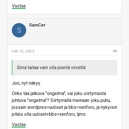
Vastaa
SamCer
S
Feb 12, 2025
#8
Siinä taitaa vain olla pientä viivettä
Joo, nyt näkyy.
Onko tää jatkuva "ongelma", vai joku siirtymästä
johtuva "ongelma"? Siirtymällä meinaan: joku puhu,
jossain wordpres=uutiset ja bbs=xenforo, ja nykyisin
pitäis olla uutiset+bbs=xenforo, tjms.
Vastaa