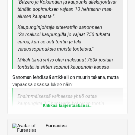
"Bitzero ja Kokemäen ja kaupunki allekirjoittivat
tänään sopimuksen vajaan 10 hehtaarin maa-
alueen kaupasta ".
Kaupunginjohtaja siteerattiin sanonneen
"Se maksoi kaupungi
lla
jo vajaat 750 tuhatta
euroa, kun se osti tontin ja teki
varaussopimuksia muista tonteista."
Mikäli tämä yritys olisi maksanut 750k jostain
tontista, ja sitten sopinut kaupungin kanssa
suuremmasta maa-kaupasta, niin
Sanoman lehdissä artikkeli on muurin takana, mutta
minkäkokoiseen yritystonttiin uppoaa 750k?
vapaassa osassa lukee näin:
Tuo kartalla korostettu alue on enimmääkseen
peltoa, jokunen talo, hieman metsää. Toiselta
Ensimmäisessä vaiheessa yhtiö ostaa
reunaltaan siinä on jotain rakennettuja
kaupungilta 9,5 hehtaarin kokoisen tontin
Klikkaa laajentaaksesi...
teollisuustontteja. Teollisuustie.
Kirkkokallion alueelta 570 000 eurolla. Samalla
kaupunki ja yhtiö tekivät esisopimukseen
Mulle ei tule tuosta käsitystä että tämä yritys
alueen kahdesta muusta tontista, joiden
Fureasies
olisi maksanut Kokemäen kaupungille mitään
kokonaispinta-ala on vajaa 13 hehtaaria. Lopulta