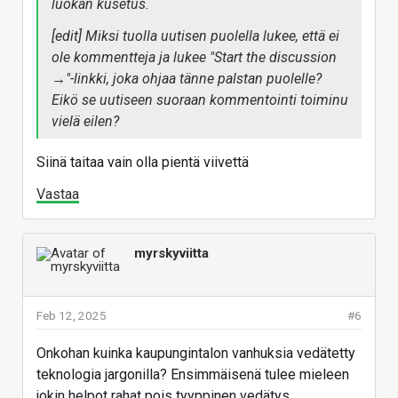
luokan kusetus.
[edit] Miksi tuolla uutisen puolella lukee, että ei
ole kommentteja ja lukee "Start the discussion
→"-linkki, joka ohjaa tänne palstan puolelle?
Eikö se uutiseen suoraan kommentointi toiminu
vielä eilen?
Siinä taitaa vain olla pientä viivettä
Vastaa
myrskyviitta
Feb 12, 2025
#6
Onkohan kuinka kaupungintalon vanhuksia vedätetty
teknologia jargonilla? Ensimmäisenä tulee mieleen
jokin helpot rahat pois tyyppinen vedätys.