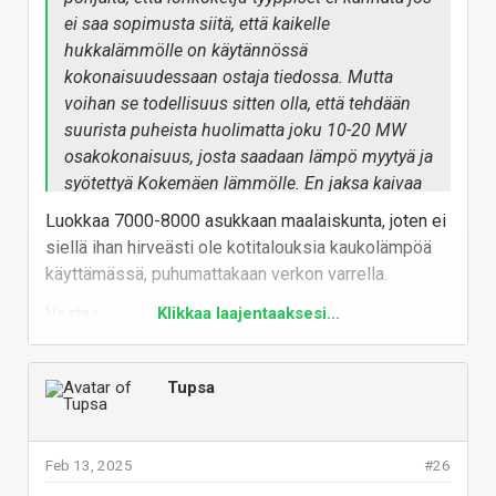
ei saa sopimusta siitä, että kaikelle
hukkalämmölle on käytännössä
kokonaisuudessaan ostaja tiedossa. Mutta
voihan se todellisuus sitten olla, että tehdään
suurista puheista huolimatta joku 10-20 MW
osakokonaisuus, josta saadaan lämpö myytyä ja
syötettyä Kokemäen lämmölle. En jaksa kaivaa
mistään, paljonko siellä on talouksia kiinni
Luokkaa 7000-8000 asukkaan maalaiskunta, joten ei
kaukolämmön verkossa.
siellä ihan hirveästi ole kotitalouksia kaukolämpöä
Kuukkeliltakin taitaisi Haminassa lähteä irti
käyttämässä, puhumattakaan verkon varrella.
vähän eri luokan tehoa kuin mitä on uutisoitu,
Vastaa
Klikkaa laajentaaksesi...
mutta kaukolämpöverkoston piirissä ei ole kuin
noin 2000 taloutta, niin...
Tupsa
Feb 13, 2025
#26