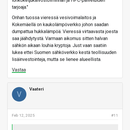
lohkoketjukaivostoiminnan ja HPC-palveluiden
tarjoaja."
Onhan tuossa vieressä vesivoimalaitos ja
Kokemäellä on kaukolämpöverkko johon saadan
dumpattua hukkalämpöä. Vieressä virtaavasta joesta
saa jäähdytystä. Varmaan aikomus sitten halvan
sähkön aikaan louhia kryptoja. Just vaan saatiin
lukea ettei Suomen sähköverkko kestä teollisuuden
lisäinvestointeja, mutta se lienee alueellista.
Vastaa
Vaateri
V
Feb 12, 2025
#11