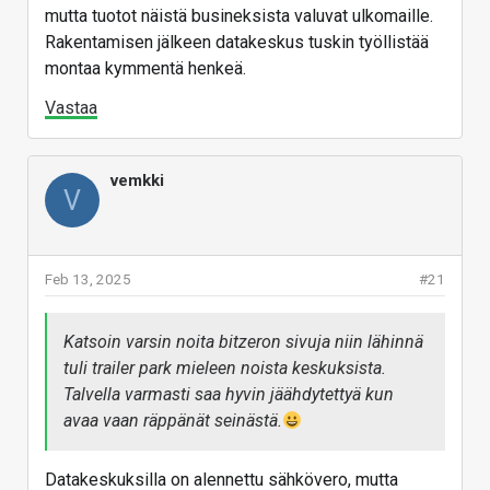
mutta tuotot näistä busineksista valuvat ulkomaille.
Rakentamisen jälkeen datakeskus tuskin työllistää
montaa kymmentä henkeä.
Vastaa
vemkki
V
Feb 13, 2025
#21
Katsoin varsin noita bitzeron sivuja niin lähinnä
tuli trailer park mieleen noista keskuksista.
Talvella varmasti saa hyvin jäähdytettyä kun
avaa vaan räppänät seinästä.
Datakeskuksilla on alennettu sähkövero, mutta