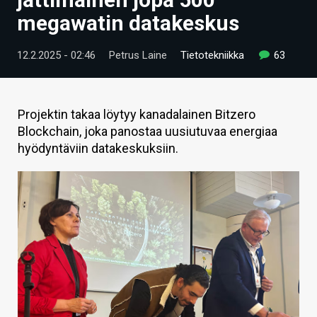
ARTIKKELIT
megawatin datakeskus
VIDEOT
12.2.2025 - 02:46
Petrus Laine
Tietotekniikka
63
TECHBBS
TIETOA
Projektin takaa löytyy kanadalainen Bitzero
Blockchain, joka panostaa uusiutuvaa energiaa
HINTA.FI
hyödyntäviin datakeskuksiin.
KAUPPA
VAIHDA TEEMA
HAKU