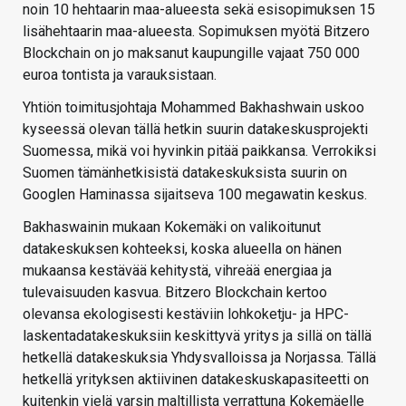
noin 10 hehtaarin maa-alueesta sekä esisopimuksen 15
lisähehtaarin maa-alueesta. Sopimuksen myötä Bitzero
Blockchain on jo maksanut kaupungille vajaat 750 000
euroa tontista ja varauksistaan.
Yhtiön toimitusjohtaja Mohammed Bakhashwain uskoo
kyseessä olevan tällä hetkin suurin datakeskusprojekti
Suomessa, mikä voi hyvinkin pitää paikkansa. Verrokiksi
Suomen tämänhetkisistä datakeskuksista suurin on
Googlen Haminassa sijaitseva 100 megawatin keskus.
Bakhaswainin mukaan Kokemäki on valikoitunut
datakeskuksen kohteeksi, koska alueella on hänen
mukaansa kestävää kehitystä, vihreää energiaa ja
tulevaisuuden kasvua. Bitzero Blockchain kertoo
olevansa ekologisesti kestäviin lohkoketju- ja HPC-
laskentadatakeskuksiin keskittyvä yritys ja sillä on tällä
hetkellä datakeskuksia Yhdysvalloissa ja Norjassa. Tällä
hetkellä yrityksen aktiivinen datakeskuskapasiteetti on
kuitenkin vielä varsin maltillista verrattuna Kokemäelle