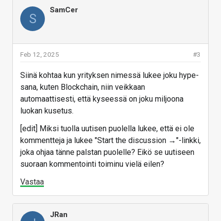
SamCer
S
Feb 12, 2025
#3
Siinä kohtaa kun yrityksen nimessä lukee joku hype-
sana, kuten Blockchain, niin veikkaan
automaattisesti, että kyseessä on joku miljoona
luokan kusetus.
[edit] Miksi tuolla uutisen puolella lukee, että ei ole
kommentteja ja lukee "Start the discussion →"-linkki,
joka ohjaa tänne palstan puolelle? Eikö se uutiseen
suoraan kommentointi toiminu vielä eilen?
Vastaa
JRan