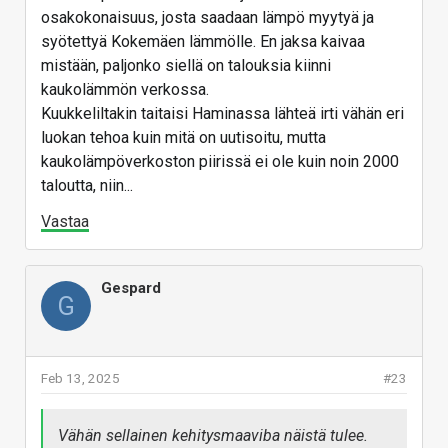
osakokonaisuus, josta saadaan lämpö myytyä ja
syötettyä Kokemäen lämmölle. En jaksa kaivaa
mistään, paljonko siellä on talouksia kiinni
kaukolämmön verkossa.
Kuukkeliltakin taitaisi Haminassa lähteä irti vähän eri
luokan tehoa kuin mitä on uutisoitu, mutta
kaukolämpöverkoston piirissä ei ole kuin noin 2000
taloutta, niin...
Vastaa
Gespard
G
Feb 13, 2025
#23
Vähän sellainen kehitysmaaviba näistä tulee.