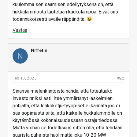
kuulemma sen saamisen edellytyksenä on, että
hukkalämmöstä tuotetaan kaukolämpöä. Eivät siis
todennäköisesti availe räppänöitä.
Vastaa
Niffetin
N
Feb 13, 2025
#22
Sinänsä mielenkiintoista nähdä, että toteutuuko
investoinniksi asti. Itse ymmärtänyt laskelmien
pohjalta, että lohkoketju-tyyppiset ei kannata jos ei
saa sopimusta siitä, että kaikelle hukkalämmölle on
käytännössä kokonaisuudessaan ostaja tiedossa.
Mutta voihan se todellisuus sitten olla, että tehdään
suurista puheista huolimatta joku 10-20 MW