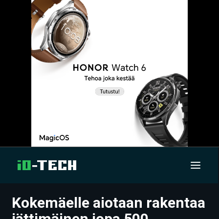
Kokemäelle aiotaan rakentaa
UUTISET
jättimäinen jopa 500