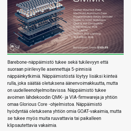
Barebone-näppäimistö tukee sekä tukilevyyn että
suoraan piirilevylle asennettuja 5-pinnisiä
näppäinkytkimiä. Näppäimistöstä löytyy lisäksi kiinteä
rulla, joka säätää oletuksena äänenvoimakkuutta, mutta
on uudelleenohjelmoitavissa. Näppäimistö tukee
avoimen lähdekoodin QMK- ja VIA-firmwareja ja yhtiön
omaa Glorious Core -ohjelmistoa. Näppäimistö
hyödyntää oletuksena yhtiön omia GOAT-vakaimia, mutta
se tukee myös muita ruuvattavia tai paikalleen
klipsautettavia vakaimia.