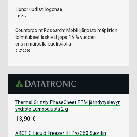
Honor uudisti logonsa
5.8.2026
Counterpoint Research: Mobiilijärjestelmäpiirien
toimitukset laskivat jopa 15 % vuoden
ensimmäisellä puoliskolla
31.7.2026
Thermal Grizzly PhaseSheet PTM jäähdytyslevyn
yhdiste Lämpöalusta 2 g
13,90 €
ARCTIC Liquid Freezer III Pro 360 Suoritin