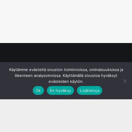
© S&J Media Oy
Käytämme evästeitä sivuston toiminnoissa, ominaisuuksissa ja
liikenteen analysoinnissa. Käyttämällä sivustoa hyväksyt
evästeiden käytön.
Ok
En hyväksy
Lisätietoja
;