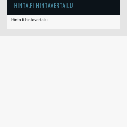
HINTA.FI HINTAVERTAILU
Hinta.fi hintavertailu