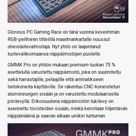
Glorious PC Gaming Race on tänä vuonna keveimmän
RGB-pelihiiren tittelillä maailmankartalle noussut
oheislaitevalmistaja. Nyt yhtiö on laajentanut
tuotevalikoimaansa näppäimistöjen puolelle.
GMMK Pro on yhtiön mukaan premium-luokan 75 %
asettelulla varustettu näppäimistö, joka on suunniteltu
sekä harrastajille, pelaajille että ammatikseen
tietokoneita käyttäville. Se rakentuu CNC-koneistetun
alumiinirungon sisään ja on varustettu modulaarisella
piirilevyllä. Erikoisuutena näppäimistön tukilevy on
asennettu tiivisteiden sisään, minkä kerrotaan hiljentävän
näppäinääniä ja saavan aikaan uniikin tuntuman.