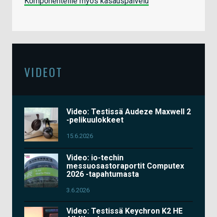
Komponenteille myös kasauspalvelu
VIDEOT
Video: Testissä Audeze Maxwell 2
-pelikuulokkeet
15.6.2026
Video: io-techin
messuosastoraportit Computex
2026 -tapahtumasta
3.6.2026
Video: Testissä Keychron K2 HE