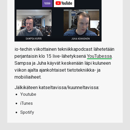
io-techin viikottainen tekniikkapodcast lähetetään
perjantaisin klo 15 live-lähetyksenä
YouTubessa
.
Sampsa ja Juha käyvät keskenään läpi kuluneen
viikon ajalta ajankohtaiset tietotekniikka- ja
mobiiliaiheet.
Jälkikäteen katseltavissa/kuunneltavissa:
Youtube
iTunes
Spotify