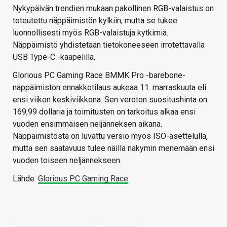
Nykypäivän trendien mukaan pakollinen RGB-valaistus on
toteutettu näppäimistön kylkiin, mutta se tukee
luonnollisesti myös RGB-valaistuja kytkimiä.
Näppäimistö yhdistetään tietokoneeseen irrotettavalla
USB Type-C -kaapelilla.
Glorious PC Gaming Race BMMK Pro -barebone-
näppäimistön ennakkotilaus aukeaa 11. marraskuuta eli
ensi viikon keskiviikkona. Sen veroton suositushinta on
169,99 dollaria ja toimitusten on tarkoitus alkaa ensi
vuoden ensimmäisen neljänneksen aikana.
Näppäimistöstä on luvattu versio myös ISO-asettelulla,
mutta sen saatavuus tulee näillä näkymin menemään ensi
vuoden toiseen neljännekseen.
Lähde:
Glorious PC Gaming Race