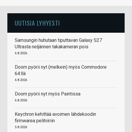
UUTISIA LYHYESTI
Samsungin huhutaan tiputtavan Galaxy S27
Ultrasta neljännen takakameran pois
6.8.2026
Doom pyörii nyt (melkein) myös Commodore
64:llä
6.8.2026
Doom pyörii nyt myös Paintissa
6.8.2026
Keychron kehittää avoimen lähdekoodin
firmwarea pelihiiriin
5.8.2026