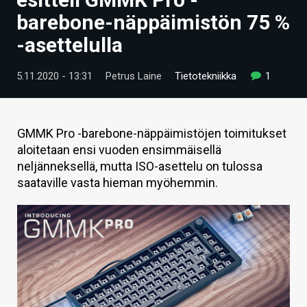
ARTIKKELIT
barebone-näppäimistön 75 %
-asettelulla
VIDEOT
TECHBBS
5.11.2020 - 13:31
Petrus Laine
Tietotekniikka
1
TIETOA
HINTA.FI
GMMK Pro -barebone-näppäimistöjen toimitukset
aloitetaan ensi vuoden ensimmäisellä
KAUPPA
neljänneksellä, mutta ISO-asettelu on tulossa
saataville vasta hieman myöhemmin.
VAIHDA TEEMA
HAKU