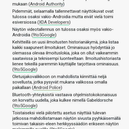
mukaan (
Android Authority
)
Pidemmät, selaamalla tallennettavat näyttökuvat ovat
tulossa osaksi vakio-Androidia mutta eivät vielä toimi
esiversiossa (
XDA Developers
)
Näytön videotallennus on tulossa osaksi myös vakio-
Androidia (
9to5Google
)
Kehitteillä on uusi ilmoitusten historianäkymä, joka listaa
kaikki saapuneet ilmoitukset. Ominaisuus hyödyntää jo
olemassa olevaa ilmoituslokia, joka on ollut vaikeammin
saatavissa ja teknisempi luonteeltaan. Ilmoitushistoriasta
lienee tekeillä paremmin käyttäjille tarjottava ominaisuus.
(
9to5Google
)
Oletusjakovalikkoon on mahdollista kiinnittää neljä
sovellusta, jotka pysyvät mukana valikossa omalla
paikallaan (
Android Police
)
Bluetooth-yhteyksistä vastaava ohjelmistokokonaisuus
on korvattu uudella, joka kulkee nimellä Gabeldorsche
(
9to5Google
)
Toistaiseksi vielä piilotettu asetus näyttää tulevan
jatkossa mahdollistamaan näytön sivusta pyyhkäisemällä
toimivan takaisin-eleen herkkyyssäädön erikseen näytön