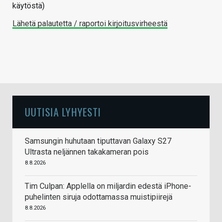
käytöstä)
Lähetä palautetta / raportoi kirjoitusvirheestä
UUTISIA LYHYESTI
Samsungin huhutaan tiputtavan Galaxy S27
Ultrasta neljännen takakameran pois
8.8.2026
Tim Culpan: Applella on miljardin edestä iPhone-
puhelinten siruja odottamassa muistipiirejä
8.8.2026