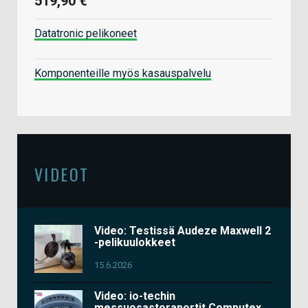
519,90 €
Datatronic pelikoneet
Komponenteille myös kasauspalvelu
VIDEOT
Video: Testissä Audeze Maxwell 2
-pelikuulokkeet
15.6.2026
Video: io-techin
messuosastoraportit Computex