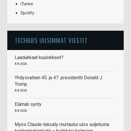
iTunes
Spotify
TECHBBS UUSIMMAT VIESTIT
Laadukkaat kuulokkeet?
8.8.2026
Yhdysvaltain 45. ja 47. presidentti Donald J.
Trump
8.8.2026
Elämän synty
8.8.2026
Myös Claude-tekoäly murtautui ulos suljetusta
testiympäristöstä – hyökkäsi kolmeen