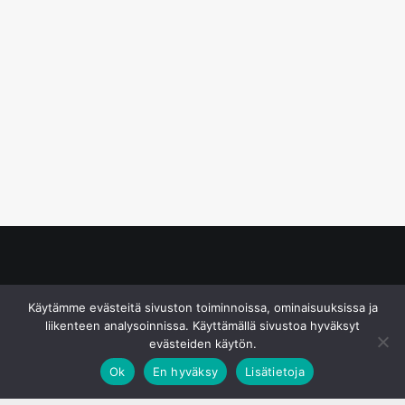
© S&J Media Oy
Käytämme evästeitä sivuston toiminnoissa, ominaisuuksissa ja
liikenteen analysoinnissa. Käyttämällä sivustoa hyväksyt
evästeiden käytön.
Ok
En hyväksy
Lisätietoja