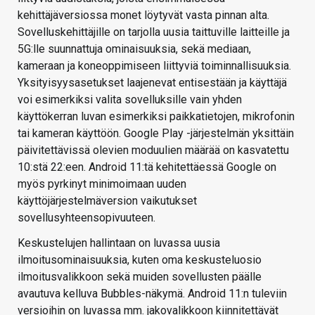
kehittäjäversiossa monet löytyvät vasta pinnan alta.
Sovelluskehittäjille on tarjolla uusia taittuville laitteille ja
5G:lle suunnattuja ominaisuuksia, sekä mediaan,
kameraan ja koneoppimiseen liittyviä toiminnallisuuksia.
Yksityisyysasetukset laajenevat entisestään ja käyttäjä
voi esimerkiksi valita sovelluksille vain yhden
käyttökerran luvan esimerkiksi paikkatietojen, mikrofonin
tai kameran käyttöön. Google Play -järjestelmän yksittäin
päivitettävissä olevien moduulien määrää on kasvatettu
10:stä 22:een. Android 11:tä kehitettäessä Google on
myös pyrkinyt minimoimaan uuden
käyttöjärjestelmäversion vaikutukset
sovellusyhteensopivuuteen.
Keskustelujen hallintaan on luvassa uusia
ilmoitusominaisuuksia, kuten oma keskusteluosio
ilmoitusvalikkoon sekä muiden sovellusten päälle
avautuva kelluva Bubbles-näkymä. Android 11:n tuleviin
versioihin on luvassa mm. jakovalikkoon kiinnitettävät