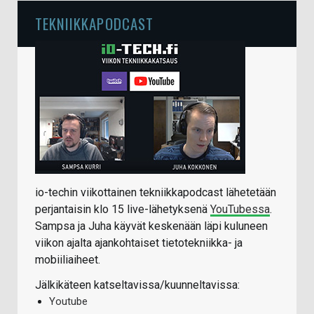
TEKNIIKKAPODCAST
io-techin viikottainen tekniikkapodcast lähetetään
perjantaisin klo 15 live-lähetyksenä
YouTubessa
.
Sampsa ja Juha käyvät keskenään läpi kuluneen
viikon ajalta ajankohtaiset tietotekniikka- ja
mobiiliaiheet.
Jälkikäteen katseltavissa/kuunneltavissa:
Youtube