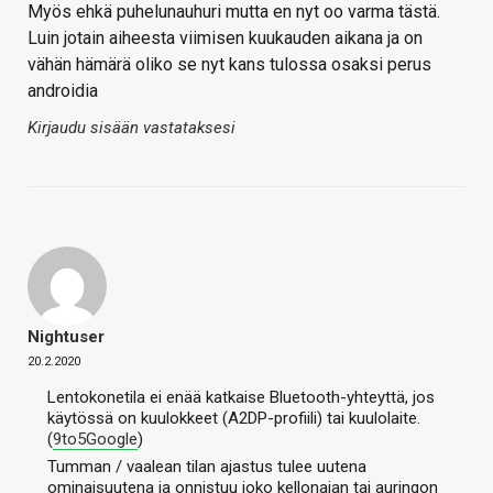
Myös ehkä puhelunauhuri mutta en nyt oo varma tästä.
Luin jotain aiheesta viimisen kuukauden aikana ja on
vähän hämärä oliko se nyt kans tulossa osaksi perus
androidia
Kirjaudu sisään vastataksesi
Nightuser
20.2.2020
Lentokonetila ei enää katkaise Bluetooth-yhteyttä, jos
käytössä on kuulokkeet (A2DP-profiili) tai kuulolaite.
(
9to5Google
)
Tumman / vaalean tilan ajastus tulee uutena
ominaisuutena ja onnistuu joko kellonajan tai auringon