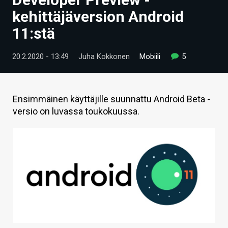
ARTIKKELIT
kehittäjäversion Android
11:stä
VIDEOT
TECHBBS
20.2.2020 - 13:49
Juha Kokkonen
Mobiili
5
TIETOA
HINTA.FI
Ensimmäinen käyttäjille suunnattu Android Beta -
versio on luvassa toukokuussa.
KAUPPA
VAIHDA TEEMA
HAKU