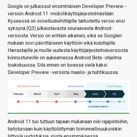
Google on julkaissut ensimmäisen Developer Preview -
version Android 11 -mobiilikäyttöjärjestelmästään.
Kyseessä on sovelluskehittäjille tarkoitettu versio ensi
syksynä (Q3) julkaistavasta seuraavasta Android-
versiosta. Versio on erittäin aikainen, eikä se Googlen
mukaan sovi päivittäiseen käyttöön eikä kuluttajille.
Harrastajille ja muille uudesta käyttöjärjestelmäversiosta
kiinnostuneille on aukeamassa Android Beta -ohjelma
toukokuussa. Sitä ennen on luvassa vielä kaksi
Developer Preview -versiota maalis- ja huhtikuussa.
Android 11 tuo tuttuun tapaan mukanaan niin rajapintoihin,
tietoturvaan kuin käyttöliittymän toiminnallisuuksiinkin
liittyviä uudistuksia, joista ensimmäisessä