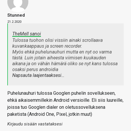
Stunned
21.2.2020
TheMeII sanoi
Tulossa tuohon olisi vissiin ainaki scrollaava
kuvankaappaus ja screen recorder.
Myös ehkä puhelunauhuri mutta en nyt oo varma
tästä. Luin jotain aiheesta viimisen kuukauden
aikana ja on vähän hämärä oliko se nyt kans tulossa
osaksi perus androidia
Napsauta laajentaaksesi…
Puhelunauhuri tulossa Googlen puhelin sovellukseen,
ehkä aikaisemmillekin Android versioille. Eli siis luureille,
joissa tuo Googlen dialer on oletussovelluksena
paketista (Android One, Pixel, jotkin muut)
Kirjaudu sisään vastataksesi