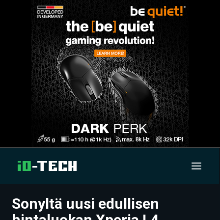
Sonyltä uusi edullisen
UUTISET
hintaluokan Xperia L4