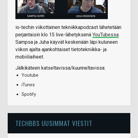
io-techin viikottainen tekniikkapodcast lähetetään
perjantaisin klo 15 live-lähetyksenä
YouTubessa
.
Sampsa ja Juha käyvät keskenään läpi kuluneen
viikon ajalta ajankohtaiset tietotekniikka- ja
mobiiliaiheet.
Jälkikäteen katseltavissa/kuunneltavissa:
Youtube
iTunes
Spotify
TECHBBS UUSIMMAT VIESTIT