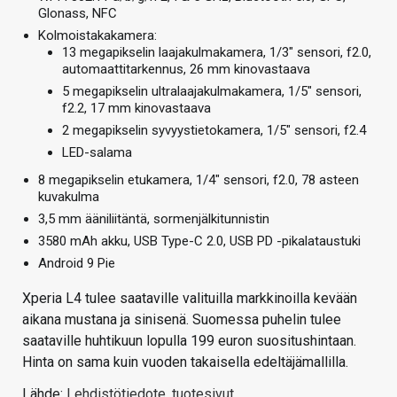
Glonass, NFC
Kolmoistakakamera:
13 megapikselin laajakulmakamera, 1/3″ sensori, f2.0,
automaattitarkennus, 26 mm kinovastaava
5 megapikselin ultralaajakulmakamera, 1/5″ sensori,
f2.2, 17 mm kinovastaava
2 megapikselin syvyystietokamera, 1/5″ sensori, f2.4
LED-salama
8 megapikselin etukamera, 1/4″ sensori, f2.0, 78 asteen
kuvakulma
3,5 mm ääniliitäntä, sormenjälkitunnistin
3580 mAh akku, USB Type-C 2.0, USB PD -pikalataustuki
Android 9 Pie
Xperia L4 tulee saataville valituilla markkinoilla kevään
aikana mustana ja sinisenä. Suomessa puhelin tulee
saataville huhtikuun lopulla 199 euron suositushintaan.
Hinta on sama kuin vuoden takaisella edeltäjämallilla.
Lähde:
Lehdistötiedote
,
tuotesivut