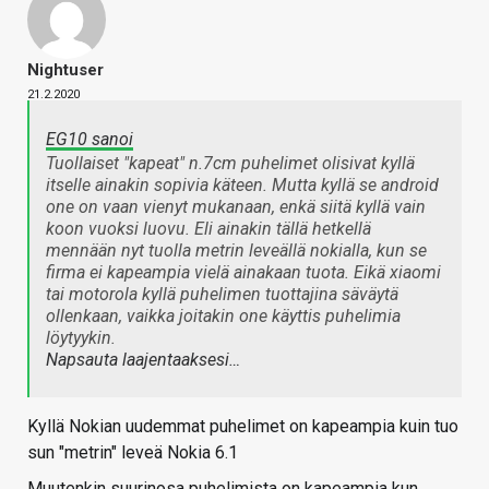
Nightuser
21.2.2020
EG10 sanoi
Tuollaiset "kapeat" n.7cm puhelimet olisivat kyllä
itselle ainakin sopivia käteen. Mutta kyllä se android
one on vaan vienyt mukanaan, enkä siitä kyllä vain
koon vuoksi luovu. Eli ainakin tällä hetkellä
mennään nyt tuolla metrin leveällä nokialla, kun se
firma ei kapeampia vielä ainakaan tuota. Eikä xiaomi
tai motorola kyllä puhelimen tuottajina säväytä
ollenkaan, vaikka joitakin one käyttis puhelimia
löytyykin.
Napsauta laajentaaksesi…
Kyllä Nokian uudemmat puhelimet on kapeampia kuin tuo
sun "metrin" leveä Nokia 6.1
Muutenkin suurinosa puhelimista on kapeampia kun