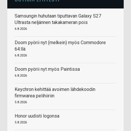
Samsungin huhutaan tiputtavan Galaxy S27
Ultrasta neljännen takakameran pois
6.8.2026
Doom pyörii nyt (melkein) myös Commodore
64:llä
6.8.2026
Doom pyörii nyt myös Paintissa
6.8.2026
Keychron kehittää avoimen lähdekoodin
firmwarea pelihiiriin
5.8.2026
Honor uudisti logonsa
5.8.2026