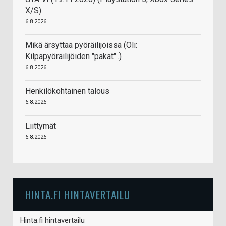
X/S)
6.8.2026
Mikä ärsyttää pyöräilijöissä (Oli:
Kilpapyöräilijöiden "pakat"..)
6.8.2026
Henkilökohtainen talous
6.8.2026
Liittymät
6.8.2026
HINTA.FI HINTAVERTAILU
Hinta.fi hintavertailu