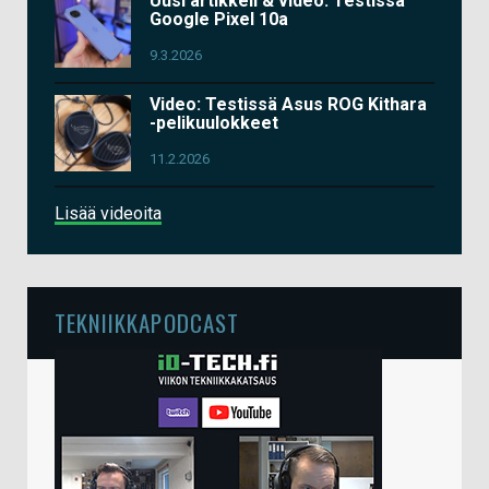
Uusi artikkeli & video: Testissä
Google Pixel 10a
9.3.2026
Video: Testissä Asus ROG Kithara
-pelikuulokkeet
11.2.2026
Lisää videoita
TEKNIIKKAPODCAST