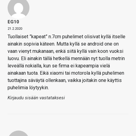
EG10
21.2.2020
Tuollaiset ”kapeat” n.7cm puhelimet olisivat kyllä itselle
ainakin sopivia käteen. Mutta kyllä se android one on
vaan vienyt mukanaan, enkä siitä kyllä vain koon vuoksi
luovu. Eli ainakin tällä hetkellä mennään nyt tuolla metrin
leveällä nokialla, kun se firma ei kapeampia vielä
ainakaan tuota. Eikä xiaomi tai motorola kyllä puhelimen
tuottajina säväytä ollenkaan, vaikka joitakin one käyttis
puhelimia löytyykin.
Kirjaudu sisään vastataksesi