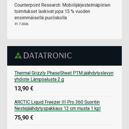
Counterpoint Research: Mobiilijärjestelmäpiirien
toimitukset laskivat jopa 15 % vuoden
ensimmäisellä puoliskolla
31.7.2026
Thermal Grizzly PhaseSheet PTM jäähdytyslevyn
yhdiste Lämpöalusta 2 g
13,90 €
ARCTIC Liquid Freezer III Pro 360 Suoritin
Nestejäähdytyspakkaus 12 cm musta 1 kpl
75,90 €