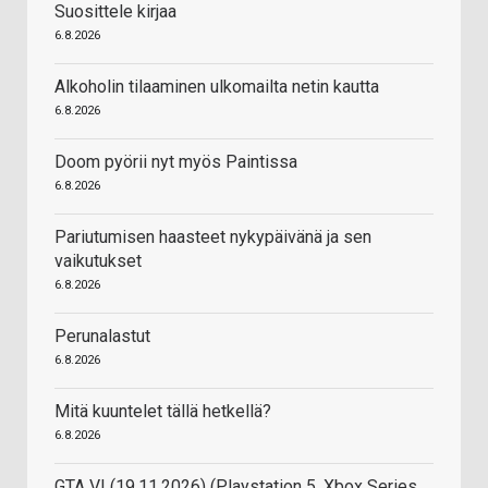
Suosittele kirjaa
6.8.2026
Alkoholin tilaaminen ulkomailta netin kautta
6.8.2026
Doom pyörii nyt myös Paintissa
6.8.2026
Pariutumisen haasteet nykypäivänä ja sen
vaikutukset
6.8.2026
Perunalastut
6.8.2026
Mitä kuuntelet tällä hetkellä?
6.8.2026
GTA VI (19.11.2026) (Playstation 5, Xbox Series