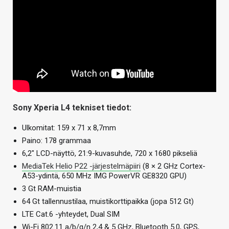
Sony Xperia L4 tekniset tiedot:
Ulkomitat: 159 x 71 x 8,7mm
Paino: 178 grammaa
6,2″ LCD-näyttö, 21:9-kuvasuhde, 720 x 1680 pikseliä
MediaTek Helio P22 -järjestelmäpiiri
(8 × 2 GHz Cortex-
A53-ydintä, 650 MHz IMG PowerVR GE8320 GPU)
3 Gt RAM-muistia
64 Gt tallennustilaa, muistikorttipaikka (jopa 512 Gt)
LTE Cat.6 -yhteydet, Dual SIM
Wi-Fi 802.11 a/b/g/n 2,4 & 5 GHz, Bluetooth 5.0, GPS,