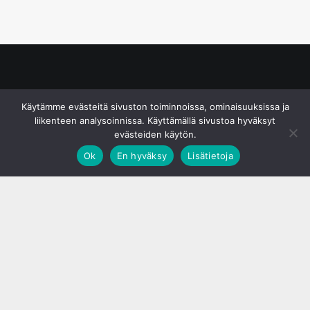
© S&J Media Oy
Käytämme evästeitä sivuston toiminnoissa, ominaisuuksissa ja
liikenteen analysoinnissa. Käyttämällä sivustoa hyväksyt
evästeiden käytön.
Ok
En hyväksy
Lisätietoja
;