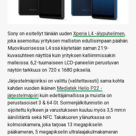
Sony on esitellyt tänään uuden
Xperia L4 -älypuhelimen
,
joka asemoituu yrityksen malliston edullisimpaan päähän.
Muovikuorisessa L4:ssä käytetään saman 21:9-
kuvasuhteen näyttöä kuin yrityksen kalliimmissakin
malleissa. 6,2-tuumaiseen LCD-paneeliin perustuvan
näytön tarkkuus on 720 x 1680 pikseliä.
Järjestelmäpiiriksi on valittu (valitettavasti) sama kohta
kahden vuoden ikäinen
Mediatek Helio P22 -
järjestelmäpiiri
kuin edeltäjämallissa ja muistia on
perustasoiset 3 & 64 Gt. Sormenjälkitunnistin on
sijoitettu kylkeen ja varustukseen kuuluu myös 3,5 mm:n
ääniliitäntä sekä NFC. Takakuoren ylänurkassa on
kolmoiskamera, joka tarjoaa 13 megapikselin
pääkameran, 5 megapikselin ultralaajakulmakameran