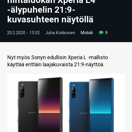
ARTIKKELIT
-älypuhelin 21:9-
kuvasuhteen näytöllä
VIDEOT
TECHBBS
20.2.2020 - 15:32
Juha Kokkonen
Mobiili
9
TIETOA
HINTA.FI
Nyt myös Sonyn edullisin Xperia L -mallisto
käyttää erittäin laajakuvaista 21:9-näyttöä.
KAUPPA
VAIHDA TEEMA
HAKU