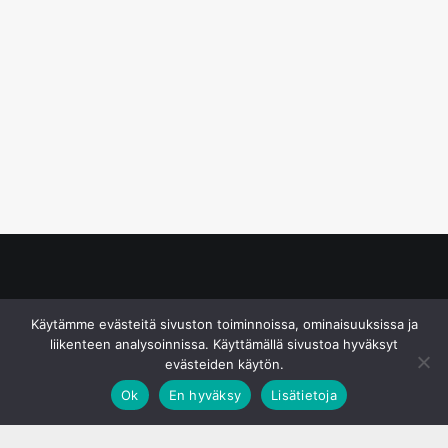
© S&J Media Oy
Käytämme evästeitä sivuston toiminnoissa, ominaisuuksissa ja
liikenteen analysoinnissa. Käyttämällä sivustoa hyväksyt
evästeiden käytön.
Ok
En hyväksy
Lisätietoja
;