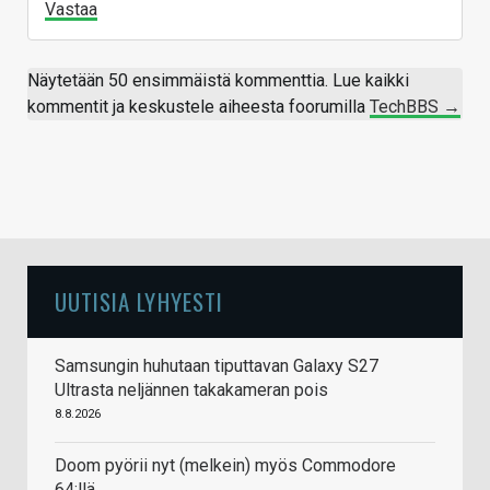
Vastaa
Näytetään 50 ensimmäistä kommenttia. Lue kaikki
kommentit ja keskustele aiheesta foorumilla
TechBBS →
UUTISIA LYHYESTI
Samsungin huhutaan tiputtavan Galaxy S27
Ultrasta neljännen takakameran pois
8.8.2026
Doom pyörii nyt (melkein) myös Commodore
64:llä