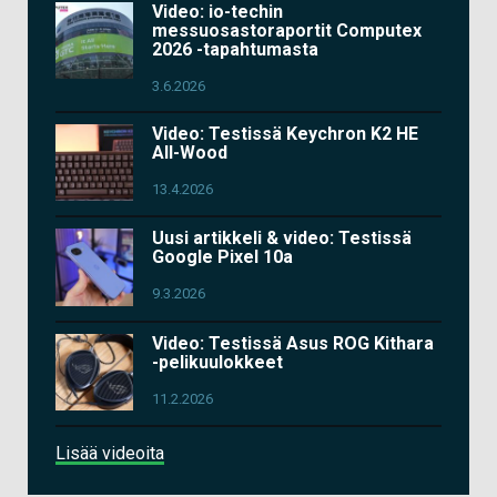
Video: io-techin
messuosastoraportit Computex
2026 -tapahtumasta
3.6.2026
Video: Testissä Keychron K2 HE
All-Wood
13.4.2026
Uusi artikkeli & video: Testissä
Google Pixel 10a
9.3.2026
Video: Testissä Asus ROG Kithara
-pelikuulokkeet
11.2.2026
Lisää videoita