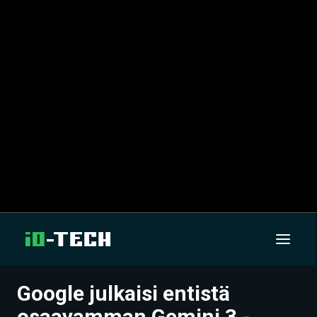
Google julkaisi entistä
UUTISET
osaavamman Gemini 3 -