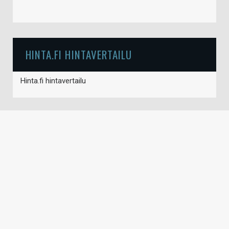
HINTA.FI HINTAVERTAILU
Hinta.fi hintavertailu