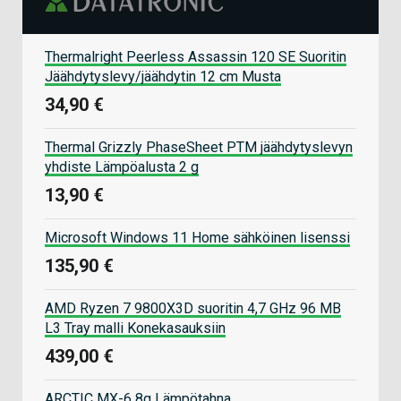
Thermalright Peerless Assassin 120 SE Suoritin
Jäähdytyslevy/jäähdytin 12 cm Musta
34,90 €
Thermal Grizzly PhaseSheet PTM jäähdytyslevyn
yhdiste Lämpöalusta 2 g
13,90 €
Microsoft Windows 11 Home sähköinen lisenssi
135,90 €
AMD Ryzen 7 9800X3D suoritin 4,7 GHz 96 MB
L3 Tray malli Konekasauksiin
439,00 €
ARCTIC MX-6 8g Lämpötahna