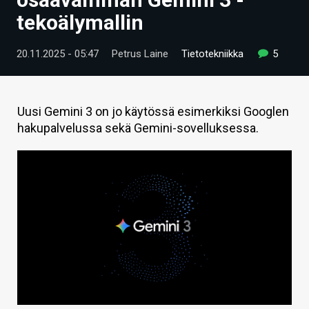
ARTIKKELIT
tekoälymallin
VIDEOT
20.11.2025 - 05:47
Petrus Laine
Tietotekniikka
5
TECHBBS
TIETOA
Uusi Gemini 3 on jo käytössä esimerkiksi Googlen
hakupalvelussa sekä Gemini-sovelluksessa.
HINTA.FI
KAUPPA
VAIHDA TEEMA
HAKU