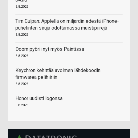
8.8.2026
Tim Culpan: Applella on miljardin edestä iPhone-
puhelinten siruja odottamassa muistipiirejä
8.8.2026
Doom pyörii nyt myös Paintissa
6.8.2026
Keychron kehittää avoimen lähdekoodin
firmwarea pelihiiriin
5.8.2026
Honor uudisti logonsa
5.8.2026