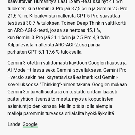
saavuttavan Humanity’s Last Exam -testissä nyt 41 %:n
tuloksen, kun Gemini 3 Pro jää 37,5 %:iin ja Gemini 2.5 Pro
21,6 %:iin. Kilpailevista malleista GPT-5 Pro saavuttaa
testissä 30,7 % tuloksen. Toinen Deep Thinkin valttikortti
on ARC-AGI-2-testi, jossa se nettoaa 45,1 %,
kun Gemini 3 Pro jää 31,1 %:iin ja 2.5 Pro 4,9 %:iin.
Kilpailevista malleista ARC-AGI-2:ssa pärjää
parhaiten GPT 5.1 17,6 % tuloksella.
Gemini 3 otettiin välittömästi käyttöön Googlen haussa ja
AI Mode –tilassa sekä Gemini-sovelluksesa. Gemini Pro
–versio sekin heti käytettävissä esimerkiksi Gemini-
sovelluksessa ”Thinking”-nimen takana. Googlen mukaan
Gemini 3:n turvallisuutta ja on testattu erittäin laajasti
paitsi yhtiön itsensä toimesta, myös ulkopuolisten
asiantuntijoiden kanssa. Mallin pitäisi olla aiempia
malleja paremmin turvassa erilaisilta hyökkäyksiltä.
Lähde:
Google