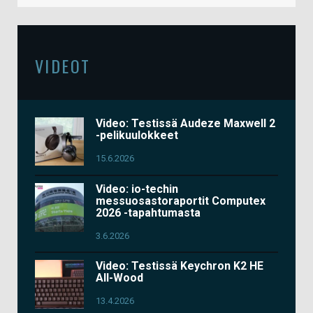
VIDEOT
Video: Testissä Audeze Maxwell 2
-pelikuulokkeet
15.6.2026
Video: io-techin
messuosastoraportit Computex
2026 -tapahtumasta
3.6.2026
Video: Testissä Keychron K2 HE
All-Wood
13.4.2026