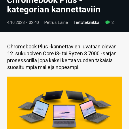
ARTIKKELIT
kategorian kannettaviin
VIDEOT
4.10.2023 - 02:40
Petrus Laine
Tietotekniikka
2
TECHBBS
TIETOA
Chromebook Plus -kannettavien luvataan olevan
12. sukupolven Core i3- tai Ryzen 3 7000 -sarjan
HINTA.FI
prosessorilla jopa kaksi kertaa vuoden takaisia
suosituimpia malleja nopeampi.
KAUPPA
VAIHDA TEEMA
HAKU