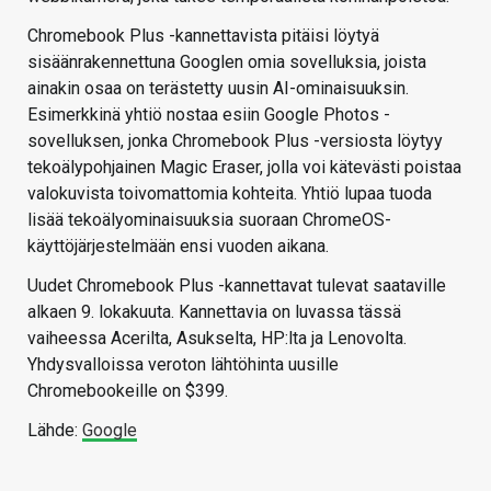
Chromebook Plus -kannettavista pitäisi löytyä
sisäänrakennettuna Googlen omia sovelluksia, joista
ainakin osaa on terästetty uusin AI-ominaisuuksin.
Esimerkkinä yhtiö nostaa esiin Google Photos -
sovelluksen, jonka Chromebook Plus -versiosta löytyy
tekoälypohjainen Magic Eraser, jolla voi kätevästi poistaa
valokuvista toivomattomia kohteita. Yhtiö lupaa tuoda
lisää tekoälyominaisuuksia suoraan ChromeOS-
käyttöjärjestelmään ensi vuoden aikana.
Uudet Chromebook Plus -kannettavat tulevat saataville
alkaen 9. lokakuuta. Kannettavia on luvassa tässä
vaiheessa Acerilta, Asukselta, HP:lta ja Lenovolta.
Yhdysvalloissa veroton lähtöhinta uusille
Chromebookeille on $399.
Lähde:
Google