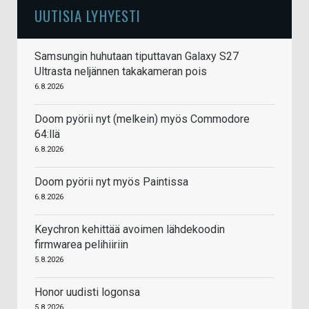
UUTISIA LYHYESTI
Samsungin huhutaan tiputtavan Galaxy S27
Ultrasta neljännen takakameran pois
6.8.2026
Doom pyörii nyt (melkein) myös Commodore
64:llä
6.8.2026
Doom pyörii nyt myös Paintissa
6.8.2026
Keychron kehittää avoimen lähdekoodin
firmwarea pelihiiriin
5.8.2026
Honor uudisti logonsa
5.8.2026