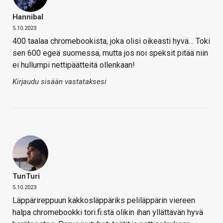
Hannibal
5.10.2023
400 taalaa chromebookista, joka olisi oikeasti hyvä… Toki
sen 600 egeä suomessa, mutta jos noi speksit pitää niin
ei hullumpi nettipäätteitä ollenkaan!
Kirjaudu sisään vastataksesi
TunTuri
5.10.2023
Läppärireppuun kakkosläppäriks peliläppärin viereen
halpa chromebookki tori.fi:stä olikin ihan yllättävän hyvä