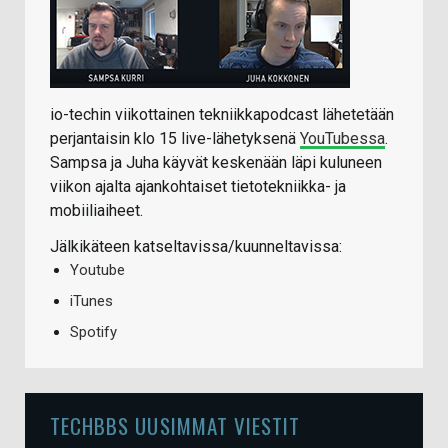
io-techin viikottainen tekniikkapodcast lähetetään
perjantaisin klo 15 live-lähetyksenä
YouTubessa
.
Sampsa ja Juha käyvät keskenään läpi kuluneen
viikon ajalta ajankohtaiset tietotekniikka- ja
mobiiliaiheet.
Jälkikäteen katseltavissa/kuunneltavissa:
Youtube
iTunes
Spotify
TECHBBS UUSIMMAT VIESTIT