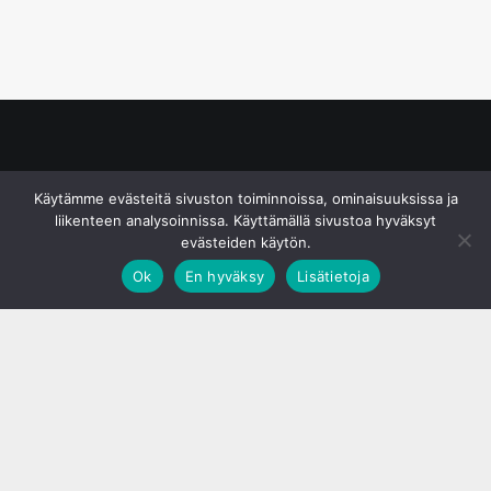
© S&J Media Oy
Käytämme evästeitä sivuston toiminnoissa, ominaisuuksissa ja
liikenteen analysoinnissa. Käyttämällä sivustoa hyväksyt
evästeiden käytön.
Ok
En hyväksy
Lisätietoja
;