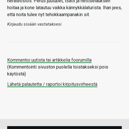
heräteostos. Perus juutubet, tsätit ja nettiselauksen
hoitaa ja kone latautuu vaikka kännykkälaturista. Ihan jees,
että noita tulee nyt tehokkaampanakin sit.
Kirjaudu sisään vastataksesi
Kommentoi uutista tai artikkelia foorumilla
(Kommentointi sivuston puolella toistakseksi pois
käytöstä)
Lähetä palautetta / raportoi kirjoitusvirheestä