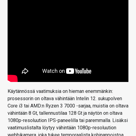
Käytännössä vaatimuksia on hieman enemmänkin:
prosessorin on oltava vähintään Intelin 12. sukupolven
Core i3 tai AMD:n Ryzen 3 7000 -sarjaa, muistia on oltava
vähintään 8 Gt, tallennustilaa 128 Gt ja näytön on oltava
1080p-resoluution IPS-paneelilla tai paremmalla. Lisäksi
vaatimuslistalta löytyy vähintään 1080p-resoluution
webbikamera, joka tukee temporaalista kohinanpoistoa.