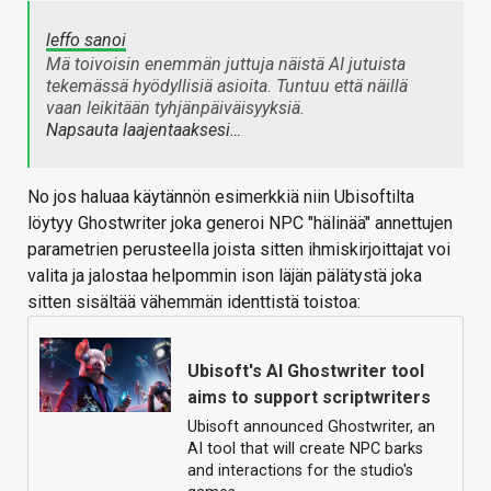
leffo sanoi
Mä toivoisin enemmän juttuja näistä AI jutuista
tekemässä hyödyllisiä asioita. Tuntuu että näillä
vaan leikitään tyhjänpäiväisyyksiä.
Napsauta laajentaaksesi…
No jos haluaa käytännön esimerkkiä niin Ubisoftilta
löytyy Ghostwriter joka generoi NPC "hälinää" annettujen
parametrien perusteella joista sitten ihmiskirjoittajat voi
valita ja jalostaa helpommin ison läjän pälätystä joka
sitten sisältää vähemmän identtistä toistoa:
Ubisoft's AI Ghostwriter tool
aims to support scriptwriters
Ubisoft announced Ghostwriter, an
AI tool that will create NPC barks
and interactions for the studio's