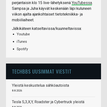
perjantaisin klo 15 live-lähetyksenä
YouTubessa
.
Sampsa ja Juha käyvät keskenään läpi kuluneen
viikon ajalta ajankohtaiset tietotekniikka- ja
mobiiliaiheet.
Jälkikäteen katseltavissa/kuunneltavissa:
Youtube
iTunes
Spotify
TECHBBS UUSIMMAT VIESTIT
Yleistä keskustelua sähköautoista
8.8.2026
Tesla S,3,X,Y, Roadster ja Cybertruck yleistä