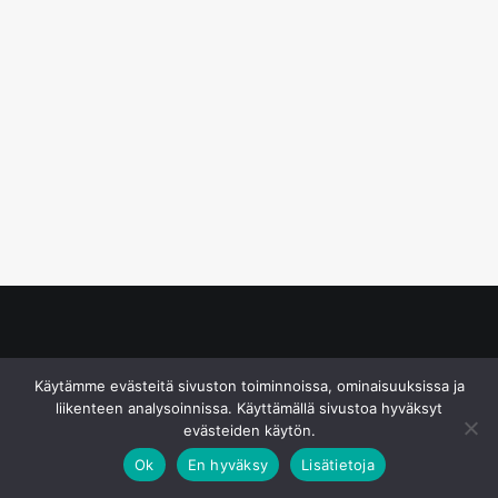
© S&J Media Oy
Käytämme evästeitä sivuston toiminnoissa, ominaisuuksissa ja
liikenteen analysoinnissa. Käyttämällä sivustoa hyväksyt
evästeiden käytön.
Ok
En hyväksy
Lisätietoja