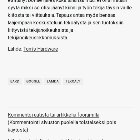
esittänyt botille lähes kuka tahansa muu, ei olisi mitään
syytä miksi se olisi jäänyt kiinni ja työn tekijä täysin vaille
kiitosta tai viittauksia. Tapaus antaa myös bensaa
laajempaan keskusteluun tekoälystä ja sen tuotoksiin
liittyvistä tekijänoikeuksista ja
tekijänoikeusrikkomuksista.
Lähde:
Tom’s Hardware
BARD
GOOGLE
LAMDA
TEKOÄLY
Kommentoi uutista tai artikkelia foorumilla
(Kommentointi sivuston puolella toistaiseksi pois
käytöstä)