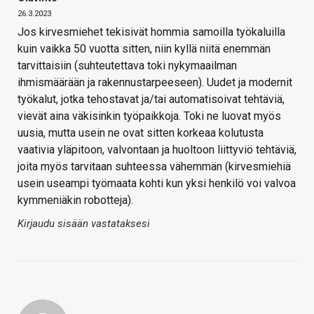
26.3.2023
Jos kirvesmiehet tekisivät hommia samoilla työkaluilla
kuin vaikka 50 vuotta sitten, niin kyllä niitä enemmän
tarvittaisiin (suhteutettava toki nykymaailman
ihmismäärään ja rakennustarpeeseen). Uudet ja modernit
työkalut, jotka tehostavat ja/tai automatisoivat tehtäviä,
vievät aina väkisinkin työpaikkoja. Toki ne luovat myös
uusia, mutta usein ne ovat sitten korkeaa kolutusta
vaativia yläpitoon, valvontaan ja huoltoon liittyviö tehtäviä,
joita myös tarvitaan suhteessa vähemmän (kirvesmiehiä
usein useampi työmaata kohti kun yksi henkilö voi valvoa
kymmeniäkin robotteja).
Kirjaudu sisään vastataksesi