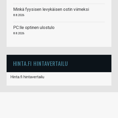
Minkä fyysisen levykäisen ostin viimeksi
8.8.2026
PC:lle optinen ulostulo
8.8.2026
HINTA.FI HINTAVERTAILU
Hinta.fi hintavertailu