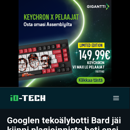
Googlen tekoälybotti Bard jäi
UUTISET
kiinni plagioinnista heti ensi