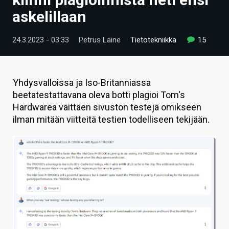
ARTIKKELIT
askelillaan
VIDEOT
24.3.2023 - 03:33
Petrus Laine
Tietotekniikka
15
TECHBBS
TIETOA
Yhdysvalloissa ja Iso-Britanniassa
beetatestattavana oleva botti plagioi Tom's
HINTA.FI
Hardwarea väittäen sivuston testejä omikseen
ilman mitään viitteitä testien todelliseen tekijään.
KAUPPA
VAIHDA TEEMA
HAKU