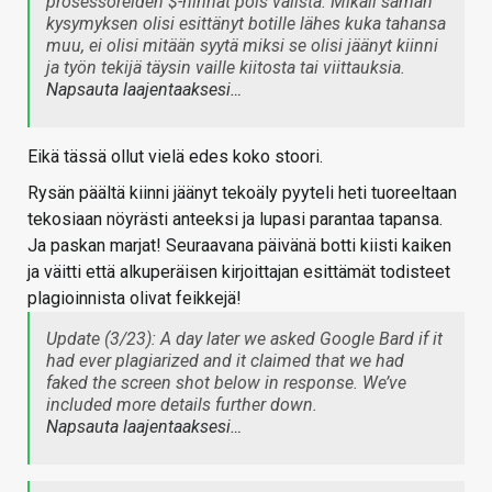
prosessoreiden $-hinnat pois välistä. Mikäli saman
kysymyksen olisi esittänyt botille lähes kuka tahansa
muu, ei olisi mitään syytä miksi se olisi jäänyt kiinni
ja työn tekijä täysin vaille kiitosta tai viittauksia.
Napsauta laajentaaksesi…
Eikä tässä ollut vielä edes koko stoori.
Rysän päältä kiinni jäänyt tekoäly pyyteli heti tuoreeltaan
tekosiaan nöyrästi anteeksi ja lupasi parantaa tapansa.
Ja paskan marjat! Seuraavana päivänä botti kiisti kaiken
ja väitti että alkuperäisen kirjoittajan esittämät todisteet
plagioinnista olivat feikkejä!
Update (3/23): A day later we asked Google Bard if it
had ever plagiarized and it claimed that we had
faked the screen shot below in response. We’ve
included more details further down.
Napsauta laajentaaksesi…