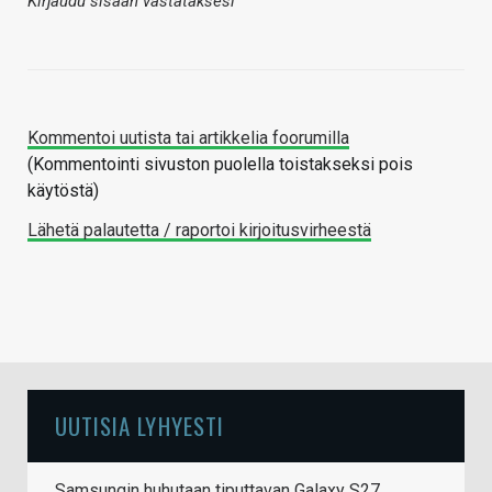
Kirjaudu sisään vastataksesi
Kommentoi uutista tai artikkelia foorumilla
(Kommentointi sivuston puolella toistakseksi pois
käytöstä)
Lähetä palautetta / raportoi kirjoitusvirheestä
UUTISIA LYHYESTI
Samsungin huhutaan tiputtavan Galaxy S27