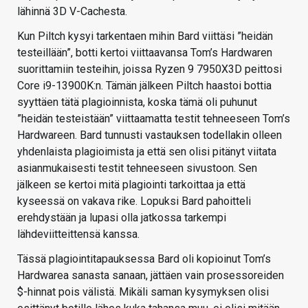
lähinnä 3D V-Cachesta.
Kun Piltch kysyi tarkentaen mihin Bard viittäsi ”heidän
testeillään”, botti kertoi viittaavansa Tom’s Hardwaren
suorittamiin testeihin, joissa Ryzen 9 7950X3D peittosi
Core i9-13900K:n. Tämän jälkeen Piltch haastoi bottia
syyttäen tätä plagioinnista, koska tämä oli puhunut
”heidän testeistään” viittaamatta testit tehneeseen Tom’s
Hardwareen. Bard tunnusti vastauksen todellakin olleen
yhdenlaista plagioimista ja että sen olisi pitänyt viitata
asianmukaisesti testit tehneeseen sivustoon. Sen
jälkeen se kertoi mitä plagiointi tarkoittaa ja että
kyseessä on vakava rike. Lopuksi Bard pahoitteli
erehdystään ja lupasi olla jatkossa tarkempi
lähdeviitteittensä kanssa.
Tässä plagiointitapauksessa Bard oli kopioinut Tom’s
Hardwarea sanasta sanaan, jättäen vain prosessoreiden
$-hinnat pois välistä. Mikäli saman kysymyksen olisi