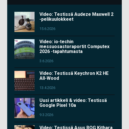
Video: Testissä Audeze Maxwell 2
-pelikuulokkeet
15.6.2026
Video: io-techin
messuosastoraportit Computex
2026 -tapahtumasta
3.6.2026
Video: Testissä Keychron K2 HE
All-Wood
13.4.2026
Uusi artikkeli & video: Testissä
Google Pixel 10a
9.3.2026
Video: Testissä Asus ROG Kithara