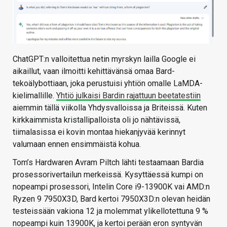
ChatGPT:n valloitettua netin myrskyn lailla Google ei
aikaillut, vaan ilmoitti kehittävänsä omaa Bard-
tekoälybottiaan, joka perustuisi yhtiön omalle LaMDA-
kielimallille.
Yhtiö julkaisi Bardin rajattuun beetatestiin
aiemmin tällä viikolla Yhdysvalloissa ja Briteissä. Kuten
kirkkaimmista kristallipalloista oli jo nähtävissä,
tiimalasissa ei kovin montaa hiekanjyvää kerinnyt
valumaan ennen ensimmäistä kohua.
Tom’s Hardwaren Avram Piltch lähti testaamaan Bardia
prosessorivertailun merkeissä. Kysyttäessä kumpi on
nopeampi prosessori, Intelin Core i9-13900K vai AMD:n
Ryzen 9 7950X3D, Bard kertoi 7950X3D:n olevan heidän
testeissään vakiona 12 ja molemmat ylikellotettuna 9 %
nopeampi kuin 13900K, ja kertoi perään eron syntyvän