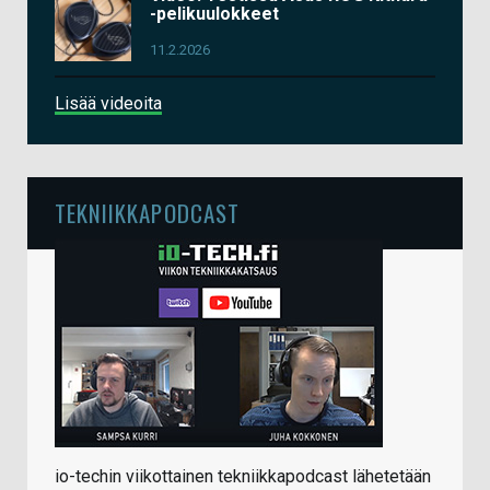
-pelikuulokkeet
11.2.2026
Lisää videoita
TEKNIIKKAPODCAST
io-techin viikottainen tekniikkapodcast lähetetään