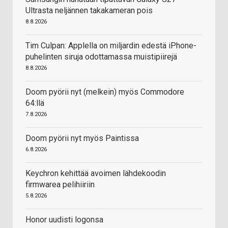
Ultrasta neljännen takakameran pois
8.8.2026
Tim Culpan: Applella on miljardin edestä iPhone-
puhelinten siruja odottamassa muistipiirejä
8.8.2026
Doom pyörii nyt (melkein) myös Commodore
64:llä
7.8.2026
Doom pyörii nyt myös Paintissa
6.8.2026
Keychron kehittää avoimen lähdekoodin
firmwarea pelihiiriin
5.8.2026
Honor uudisti logonsa