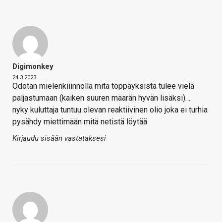
Digimonkey
24.3.2023
Odotan mielenkiiinnolla mitä töppäyksistä tulee vielä
paljastumaan (kaiken suuren määrän hyvän lisäksi)…
nyky kuluttaja tuntuu olevan reaktiivinen olio joka ei turhia
pysähdy miettimään mitä netistä löytää
Kirjaudu sisään vastataksesi