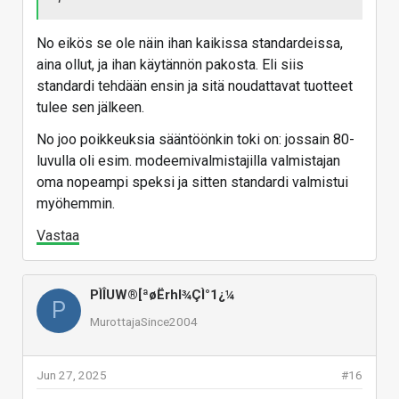
No eikös se ole näin ihan kaikissa standardeissa,
aina ollut, ja ihan käytännön pakosta. Eli siis
standardi tehdään ensin ja sitä noudattavat tuotteet
tulee sen jälkeen.
No joo poikkeuksia sääntöönkin toki on: jossain 80-
luvulla oli esim. modeemivalmistajilla valmistajan
oma nopeampi speksi ja sitten standardi valmistui
myöhemmin.
Vastaa
PÌÎUW®[ªøËrhl¾ÇÌ°1¿¼
P
MurottajaSince2004
Jun 27, 2025
#16