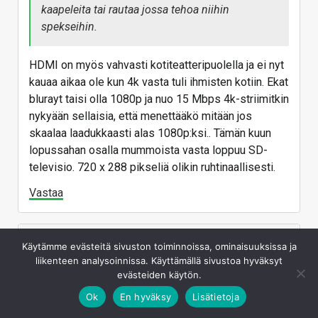
kaapeleita tai rautaa jossa tehoa niihin
spekseihin.
HDMI on myös vahvasti kotiteatteripuolella ja ei nyt
kauaa aikaa ole kun 4k vasta tuli ihmisten kotiin. Ekat
blurayt taisi olla 1080p ja nuo 15 Mbps 4k-striimitkin
nykyään sellaisia, että menettääkö mitään jos
skaalaa laadukkaasti alas 1080p:ksi.. Tämän kuun
lopussahan osalla mummoista vasta loppuu SD-
televisio. 720 x 288 pikseliä olikin ruhtinaallisesti.
Vastaa
Kaotik
Käytämme evästeitä sivuston toiminnoissa, ominaisuuksissa ja
liikenteen analysoinnissa. Käyttämällä sivustoa hyväksyt
Banhammer
evästeiden käytön.
Jun 27, 2025
#27
Ok
En hyväksy
Lisätietoja