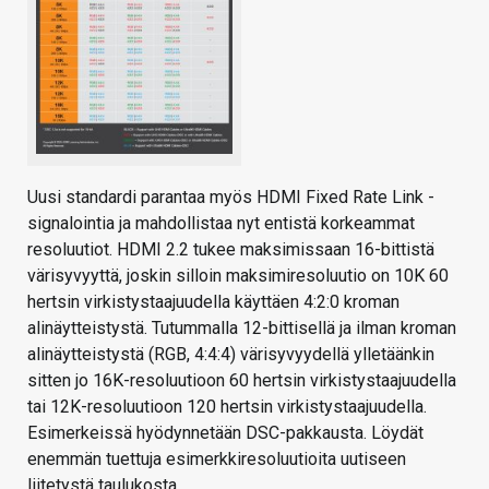
Uusi standardi parantaa myös HDMI Fixed Rate Link -
signalointia ja mahdollistaa nyt entistä korkeammat
resoluutiot. HDMI 2.2 tukee maksimissaan 16-bittistä
värisyvyyttä, joskin silloin maksimiresoluutio on 10K 60
hertsin virkistystaajuudella käyttäen 4:2:0 kroman
alinäytteistystä. Tutummalla 12-bittisellä ja ilman kroman
alinäytteistystä (RGB, 4:4:4) värisyvyydellä ylletäänkin
sitten jo 16K-resoluutioon 60 hertsin virkistystaajuudella
tai 12K-resoluutioon 120 hertsin virkistystaajuudella.
Esimerkeissä hyödynnetään DSC-pakkausta. Löydät
enemmän tuettuja esimerkkiresoluutioita uutiseen
liitetystä taulukosta.