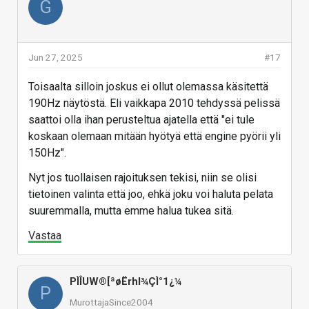
G
hetkellä älyttömän raskaita, käy niin että kun 10v
päästä palaa niihin täysin överi koneella niin
huomataankin että ne ei pyöri yhtään paremmin,
koska engine alunperinkin oli niin paska. Voisin
Jun 27, 2025
#17
kuvitella että nämä UE5 pelit pyörivät yhtä paskasti
Toisaalta silloin joskus ei ollut olemassa käsitettä
10v vuoden päästä mitä nytkin.
190Hz näytöstä. Eli vaikkapa 2010 tehdyssä pelissä
Vastaa
saattoi olla ihan perusteltua ajatella että "ei tule
koskaan olemaan mitään hyötyä että engine pyörii yli
150Hz".
Nyt jos tuollaisen rajoituksen tekisi, niin se olisi
tietoinen valinta että joo, ehkä joku voi haluta pelata
suuremmalla, mutta emme halua tukea sitä.
Vastaa
PÌÎUW®[ªøËrhl¾ÇÌ°1¿¼
P
MurottajaSince2004