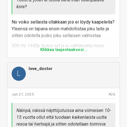
kiire?
No voiko sellaista ollakkaan jos ei löydy kaapeleita?
Yleensä on tapana ensin mahdollistaa joku laite ja
sitten odotella josko joku sellaisen valmistaa.
500 Hz 1440p löytyy nyt ja ei välttämättä mene
Klikkaa laajentaaksesi...
kovin kauaa ennen kuin joku rykäsee sen 1000hz
paneelin kasaan. Olisi valitettavaa jos joku typerä
tekninen rajoite kaapeleissa estäisi tekemästä 4k
love_doctor
L
paneelia tuolla kuvataajuudella, tai käyttämästä hdmi
tekniikkaa. Kaistaa tossa dsc:n kanssa pitäis riittää
just ja just, kun kerran 8k240p on listattu.
Jun 27, 2025
#26
Vastaa
Näinpä, näissä näyttöjutuissa aina viimeisen 10-
15 vuotta ollut että tuodaan kaikenlaista uutta
resoa tai hertsejä ja sitten odotellaan toimivia