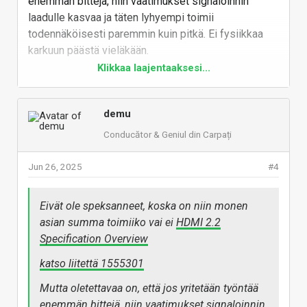
enemmän bittejä, niin vaatimukset signaloinnin
laadulle kasvaa ja täten lyhyempi toimii
todennäköisesti paremmin kuin pitkä. Ei fysiikkaa
karkuun päästä vieläkään.
Klikkaa laajentaaksesi...
Vastaa
demu
Conducător & Geniul din Carpați
Jun 26, 2025
#4
Eivät ole speksanneet, koska on niin monen
asian summa toimiiko vai ei
HDMI 2.2
Specification Overview
katso liitettä 1555301
Mutta oletettavaa on, että jos yritetään työntää
enemmän bittejä, niin vaatimukset signaloinnin