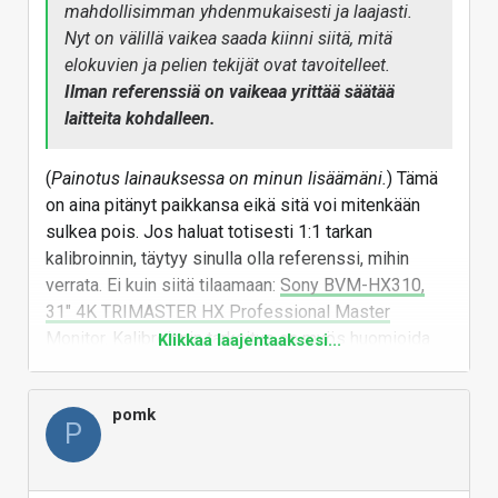
mahdollisimman yhdenmukaisesti ja laajasti.
Nyt on välillä vaikea saada kiinni siitä, mitä
elokuvien ja pelien tekijät ovat tavoitelleet.
Ilman referenssiä on vaikeaa yrittää säätää
laitteita kohdalleen.
(
Painotus lainauksessa on minun lisäämäni.
) Tämä
on aina pitänyt paikkansa eikä sitä voi mitenkään
sulkea pois. Jos haluat totisesti 1:1 tarkan
kalibroinnin, täytyy sinulla olla referenssi, mihin
verrata. Ei kuin siitä tilaamaan:
Sony BVM-HX310,
31" 4K TRIMASTER HX Professional Master
Monitor
. Kalibroinnin tarkoitus on myös huomioida
Klikkaa laajentaaksesi...
esim. katseluympäristön vaikutus kuvaan ja olen
melko varma, ettei sinullakaan välttämättä ole
pomk
kotona SMPTE:n / ITU-R:n standardien mukaiset
P
oltavat. :smile:
10bit 8K-näyttöjä tarkemmilla ja paremmilla