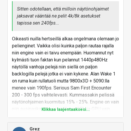
Sitten odotellaan, että milloin näytönohjaimet
jaksavat vääntää ne pelit 4k/8k asetukset
tapissa sen 240fps...
Oikeasti nuilla hertseillä alkaa ongelmana olemaan jo
pelienginet. Vaikka olisi kuinka paljon rautaa rajalla
niin engine vain ei taivu enempään. Huomannut nyt
kylmästi tuon faktan kun pelannut 1440p480Hz
näytöllä vanhoja pelejä niin siellä on paljon
backlogilla pelejä jotka ei vain kykene. Alan Wake 1
on ruma kuin rullatuoli mutta 9800x3D + 5090:lla
menee vain 190fps. Serious Sam First Encounter
200 - 300 fps vaihtelevasti. Kummassakin pelissä
näytönohjaimen kuormitus 15% - 25%. Engine on vain
niin susipaska että se stallaa ja CPU ja GPU vain
Klikkaa laajentaaksesi...
istuu idlessä.
Varmasti nykyisissäkin peleissä, jotka on tällä
Grez