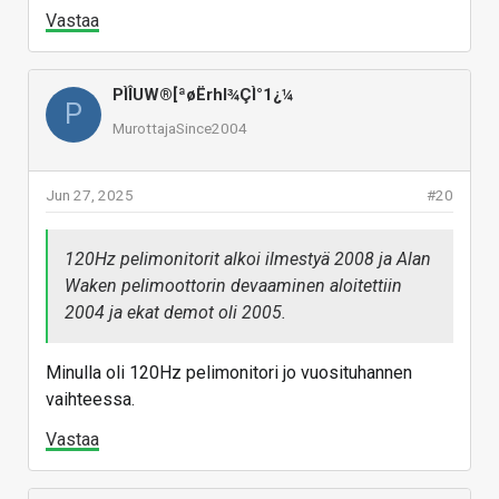
Vastaa
PÌÎUW®[ªøËrhl¾ÇÌ°1¿¼
P
MurottajaSince2004
Jun 27, 2025
#20
120Hz pelimonitorit alkoi ilmestyä 2008 ja Alan
Waken pelimoottorin devaaminen aloitettiin
2004 ja ekat demot oli 2005.
Minulla oli 120Hz pelimonitori jo vuosituhannen
vaihteessa.
Vastaa