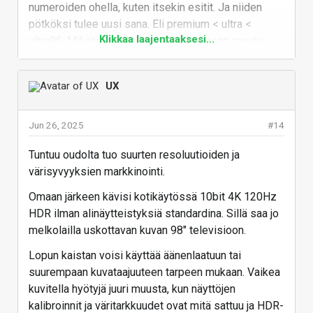
numeroiden ohella, kuten itsekin esitit. Ja niiden
pötköksi tulee uusi sana. Eli premium < ultra <
Klikkaa laajentaaksesi...
Ultra High Speed HDMI Cable - Bandwidth Up
ultra96. Mikään ei siis kovin kummoisesti muutu,
To 48Gbps
paitsi kuten hsalonen esitti, sana on sen verran
Looking for a high speed HDMI cable? ✓ Click here to
erikoisempi, että hakuosumat ovat varmaankin
learn about high speed vs ultra high speed HDMI cable
UX
laadukkaampia.
specifications & certification program compliance!
HDMI 2.2
Vastaa
Jun 26, 2025
#14
www.hdmi.org
Tuntuu oudolta tuo suurten resoluutioiden ja
värisyvyyksien markkinointi.
Eli kyllä tuolle selkeytykselle tilausta on :tup:
Omaan järkeen kävisi kotikäytössä 10bit 4K 120Hz
HDR ilman alinäytteistyksiä standardina. Sillä saa jo
melkolailla uskottavan kuvan 98" televisioon.
Lopun kaistan voisi käyttää äänenlaatuun tai
suurempaan kuvataajuuteen tarpeen mukaan. Vaikea
kuvitella hyötyjä juuri muusta, kun näyttöjen
kalibroinnit ja väritarkkuudet ovat mitä sattuu ja HDR-