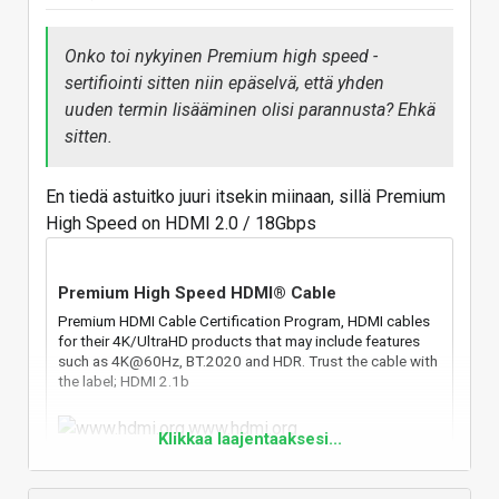
Onko toi nykyinen Premium high speed -
sertifiointi sitten niin epäselvä, että yhden
uuden termin lisääminen olisi parannusta? Ehkä
sitten.
En tiedä astuitko juuri itsekin miinaan, sillä Premium
High Speed on HDMI 2.0 / 18Gbps
Premium High Speed HDMI® Cable
Premium HDMI Cable Certification Program, HDMI cables
for their 4K/UltraHD products that may include features
such as 4K@60Hz, BT.2020 and HDR. Trust the cable with
the label; HDMI 2.1b
www.hdmi.org
Klikkaa laajentaaksesi...
Ultra High Speed taas sitten on "nykyinen" HDMI 2.1