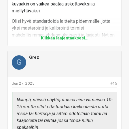
kuvaakin on vaikea säätää uskottavaksi ja
miellyttäväksi.
Olisi hyvä standardoida laitteita pidemmälle, jotta
yksi masterointi ja kalibrointi toimisi
mahdollisimman yhdenmukaisesti ja laajasti. Nyt on
Klikkaa laajentaaksesi...
välillä vaikea saada kiinni siitä, mitä elokuvien ja
pelien tekijät ovat tavoitelleet. Ilman referenssiä on
vaikeaa yrittää säätää laitteita kohdalleen.
Grez
G
10bit 8K-näyttöjä tarkemmilla ja paremmilla vehkeillä
voisi olla omat standardinsa ja liittimensä. Turhaa
jotenkin vetää kuluttajavehkeitä overkill-alueelle.
Jun 27, 2025
#15
Järkeä standardeihin.
Näinpä, näissä näyttöjutuissa aina viimeisen 10-
Vastaa
15 vuotta ollut että tuodaan kaikenlaista uutta
resoa tai hertsejä ja sitten odotellaan toimivia
kaapeleita tai rautaa jossa tehoa niihin
spekseihin.