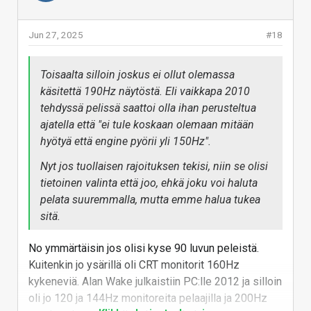
Jun 27, 2025
#18
Toisaalta silloin joskus ei ollut olemassa
käsitettä 190Hz näytöstä. Eli vaikkapa 2010
tehdyssä pelissä saattoi olla ihan perusteltua
ajatella että "ei tule koskaan olemaan mitään
hyötyä että engine pyörii yli 150Hz".
Nyt jos tuollaisen rajoituksen tekisi, niin se olisi
tietoinen valinta että joo, ehkä joku voi haluta
pelata suuremmalla, mutta emme halua tukea
sitä.
No ymmärtäisin jos olisi kyse 90 luvun peleistä.
Kuitenkin jo ysärillä oli CRT monitorit 160Hz
kykeneviä. Alan Wake julkaistiin PC:lle 2012 ja silloin
oli jo 120 ja 144Hz monitoreita pelaajilla ja 200Hz