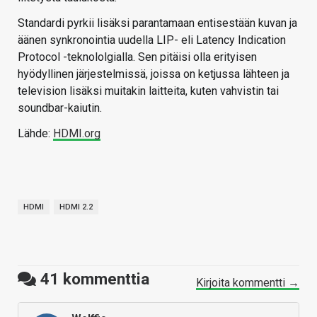
Standardi pyrkii lisäksi parantamaan entisestään kuvan ja
äänen synkronointia uudella LIP- eli Latency Indication
Protocol -teknololgialla. Sen pitäisi olla erityisen
hyödyllinen järjestelmissä, joissa on ketjussa lähteen ja
television lisäksi muitakin laitteita, kuten vahvistin tai
soundbar-kaiutin.
Lähde:
HDMI.org
HDMI
HDMI 2.2
41
kommenttia
Kirjoita kommentti →