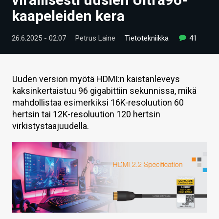
ARTIKKELIT
kaapeleiden kera
VIDEOT
26.6.2025 - 02:07
Petrus Laine
Tietotekniikka
41
TECHBBS
TIETOA
Uuden version myötä HDMI:n kaistanleveys
kaksinkertaistuu 96 gigabittiin sekunnissa, mikä
HINTA.FI
mahdollistaa esimerkiksi 16K-resoluution 60
hertsin tai 12K-resoluution 120 hertsin
KAUPPA
virkistystaajuudella.
VAIHDA TEEMA
HAKU