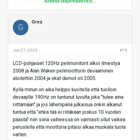
Klikkaa laajentaaksesi...
monitoreista puhuttiin tulevaksi kohta.
Eli kyllä silloin reilu 10v sitten oli jo "käsitteitä"
500Hz ja 1000Hz näytöistä kun 144Hz ja 200Hz
Grez
G
alkoi olemaan jo pelaajien pöydillä.
Vastaa
Jun 27, 2025
#19
LCD-pohjaiset 120Hz pelimonitorit alkoi ilmestyä
2008 ja Alan Waken pelimoottorin devaaminen
aloitettiin 2004 ja ekat demot oli 2005.
Kyllä minun on aika helppo kuvitella että tuolloin
devaajille 190Hz on tuntunut luvulta joka "tulee aina
riittämään" ja jos lähempänä julkaisua onkin alkanut
tuntua että "ehkä tää ei riitäkään joskus 10 vuoden
päästä" niin siinä vaiheessa on varmasti ollut vaikea
perustella että moottoria pitäisi alkaa muokata tuota
varten.