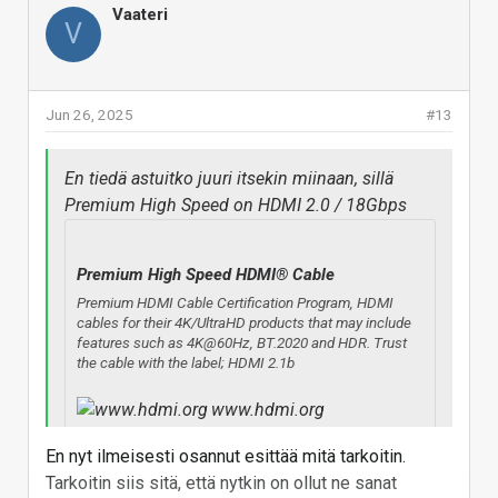
/ 48Gbps
Vaateri
V
Ultra High Speed HDMI Cable - Bandwidth Up To
48Gbps
Jun 26, 2025
#13
Looking for a high speed HDMI cable? ✓ Click here to
learn about high speed vs ultra high speed HDMI cable
specifications & certification program compliance! HDMI
En tiedä astuitko juuri itsekin miinaan, sillä
2.2
Premium High Speed on HDMI 2.0 / 18Gbps
www.hdmi.org
Premium High Speed HDMI® Cable
Eli kyllä tuolle selkeytykselle tilausta on :tup:
Premium HDMI Cable Certification Program, HDMI
cables for their 4K/UltraHD products that may include
Vastaa
features such as 4K@60Hz, BT.2020 and HDR. Trust
the cable with the label; HDMI 2.1b
www.hdmi.org
En nyt ilmeisesti osannut esittää mitä tarkoitin.
Ultra High Speed taas sitten on "nykyinen" HDMI
Tarkoitin siis sitä, että nytkin on ollut ne sanat
2.1 / 48Gbps