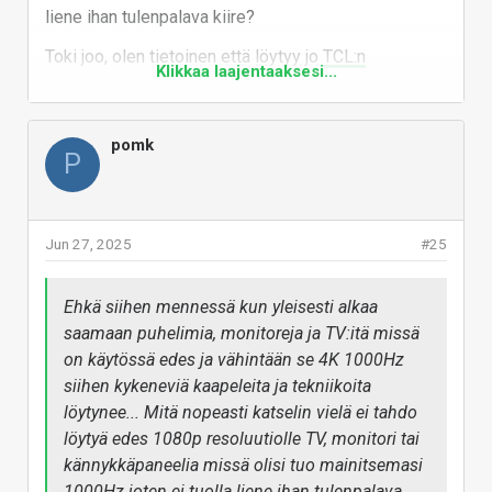
liene ihan tulenpalava kiire?
Toki joo, olen tietoinen että löytyy jo
TCL:n
Klikkaa laajentaaksesi...
prototyyppi
mikä ainakin väitetysti kykenee 8K
1000Hz resoluutioon ja virkistystaajuuteen, on 57"
mutta hinnasta (tai potentiaalisesta
pomk
P
julkaisuajankohdasta) ei ole tietoa...
Vastaa
Jun 27, 2025
#25
Ehkä siihen mennessä kun yleisesti alkaa
saamaan puhelimia, monitoreja ja TV:itä missä
on käytössä edes ja vähintään se 4K 1000Hz
siihen kykeneviä kaapeleita ja tekniikoita
löytynee... Mitä nopeasti katselin vielä ei tahdo
löytyä edes 1080p resoluutiolle TV, monitori tai
kännykkäpaneelia missä olisi tuo mainitsemasi
1000Hz joten ei tuolla liene ihan tulenpalava