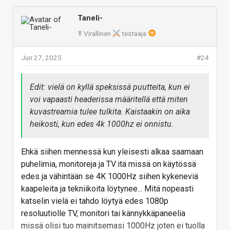
kohtuullisemmaksi muuttunut tässä välin, kun siihen
Edit: vielä on kyllä speksissä puutteita, kun ei voi
kuuluvaa mikropiiriä, prosessointia ja myös
Taneli-
vapaasti headerissa määritellä että miten
pakkausmuotoa on riittävästi kehitetty. En tahtoisi
☤ Virallinen
testaaja
kuvastreamia tulee tulkita. Kaistaakin on aika
odottaa siihen, kun 8K:kin alkaa tuntua kuluttajalle
heikosti, kun edes 4k 1000hz ei onnistu.
riittävän houkuttelevalta, että vasta sitten olisi
Jun 27, 2025
#24
yhteensopivaa laitetta ja kaapelia olemassa. Eikö
Vastaa
olisikin parempi varautua aiemmin kaikkeen
Edit: vielä on kyllä speksissä puutteita, kun ei
tulevaan? Standardien tarkoitus on pitää huoli siitä,
voi vapaasti headerissa määritellä että miten
että kaikki toimisi yhdessä.
kuvastreamia tulee tulkita. Kaistaakin on aika
Vastaa
heikosti, kun edes 4k 1000hz ei onnistu.
Ehkä siihen mennessä kun yleisesti alkaa saamaan
puhelimia, monitoreja ja TV:itä missä on käytössä
edes ja vähintään se 4K 1000Hz siihen kykeneviä
kaapeleita ja tekniikoita löytynee... Mitä nopeasti
katselin vielä ei tahdo löytyä edes 1080p
resoluutiolle TV, monitori tai kännykkäpaneelia
missä olisi tuo mainitsemasi 1000Hz joten ei tuolla