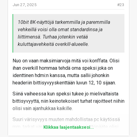
vehkeillä voisi olla omat standardinsa ja
Jun 27, 2025
#23
liittimensä. Turhaa jotenkin vetää
kuluttajavehkeitä overkill-alueelle.
10bit 8K-näyttöjä tarkemmilla ja paremmilla
vehkeillä voisi olla omat standardinsa ja
Järkeä standardeihin.
liittimensä. Turhaa jotenkin vetää
kuluttajavehkeitä overkill-alueelle.
Mielestäni on erittäin hyvä, että pidetään kiinni vielä
samasta liittimestä, jos ja kun siihen on
Nuo on vaan maksimiarvoja mitä voi konffata. Olisi
mahdollisuus. Esim. Japanissa oli pitkään näin jo
ihan overkill hommaa tehdä oma speksi joka on
analogisen videon puolella, kun käytössään on ollut
identtinen hdmi:n kanssa, mutta sallii johonkin
"
D-Terminal
" -liitäntä. Parempaan kuvanlaatuun tai -
headeriin bittisyvyyskenttään luvun 12, 10 sijaan.
taajuuteen tarvitset luonnollisesti yhteensopivat
laitteet sekä kaapelin, mutta jos riittää vähemmän
Siinä vaiheessa kun speksi tukee jo mielivaltaista
vaativa kuva, niin heikommallakin pärjää. Ei tarvitse
bittisyvyyttä, niin keinotekoiset turhat rajoitteet niihin
olla erikseen omia liittimiä ja kaapeleita vain sen
olisi vain ajanhukkaa kaikille.
vuoksi, jos taloudesta löytyisi esim. 8K-sisällön
Suuri värisyvyys muuten mahdollistaa pc käytössä
toistin.
mm. tarkat värikalibraatiot vaikka näyttöpääte olisi
Klikkaa laajentaaksesi...
Toivon ainakin, että teknologian hinta on myös
tyhmä kuin saapas. Ei siis aivan turha juttu.