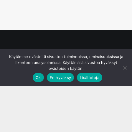
© S&J Media Oy
Käytämme evästeitä sivuston toiminnoissa, ominaisuuksissa ja
liikenteen analysoinnissa. Käyttämällä sivustoa hyväksyt
evästeiden käytön.
Ok
En hyväksy
Lisätietoja
;