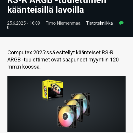
ARTIKKELIT
käänteisillä lavoilla
VIDEOT
25.6.2025 - 16:09
Timo Niemenmaa
Tietotekniikka
0
TECHBBS
TIETOA
Computex 2025:ssä esitellyt käänteiset RS-R
HINTA.FI
ARGB -tuulettimet ovat saapuneet myyntiin 120
mm:n koossa.
KAUPPA
VAIHDA TEEMA
HAKU