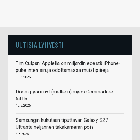
UUTISIA LYHYESTI
Tim Culpan: Applella on miljardin edestä iPhone-
puhelinten siruja odottamassa muistipiirejä
10.8.2026
Doom pyörii nyt (melkein) myös Commodore
64:llä
10.8.2026
Samsungin huhutaan tiputtavan Galaxy S27
Ultrasta neljännen takakameran pois
9.8.2026