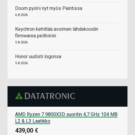
Doom pyörii nyt myös Paintissa
6.8.2026
Keychron kehittää avoimen lähdekoodin
firmwarea pelihiiriin
5.8.2026
Honor uudisti logonsa
5.8.2026
AMD Ryzen 7 9800X3D suoritin 4,7 GHz 104 MB
L2 & L3 Laatikko
439,00 €