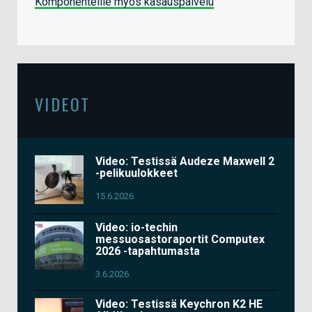
Komponenteille myös kasauspalvelu
VIDEOT
Video: Testissä Audeze Maxwell 2
-pelikuulokkeet
15.6.2026
Video: io-techin
messuosastoraportit Computex
2026 -tapahtumasta
3.6.2026
Video: Testissä Keychron K2 HE