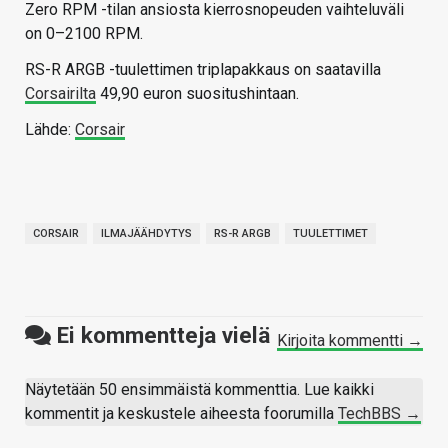
Zero RPM -tilan ansiosta kierrosnopeuden vaihteluväli
on 0–2100 RPM.
RS-R ARGB -tuulettimen triplapakkaus on saatavilla
Corsairilta
49,90 euron suositushintaan.
Lähde:
Corsair
CORSAIR
ILMAJÄÄHDYTYS
RS-R ARGB
TUULETTIMET
Ei kommentteja vielä
Kirjoita kommentti →
Näytetään 50 ensimmäistä kommenttia. Lue kaikki
kommentit ja keskustele aiheesta foorumilla
TechBBS →