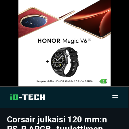
Corsair julkaisi 120 mm:n
UUTISET
RS-R ARGB -tuulettimen