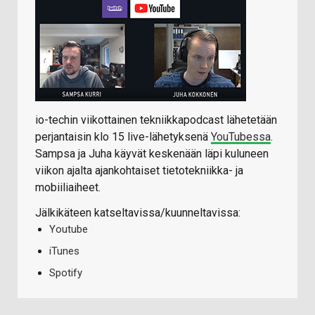
io-techin viikottainen tekniikkapodcast lähetetään
perjantaisin klo 15 live-lähetyksenä
YouTubessa
.
Sampsa ja Juha käyvät keskenään läpi kuluneen
viikon ajalta ajankohtaiset tietotekniikka- ja
mobiiliaiheet.
Jälkikäteen katseltavissa/kuunneltavissa:
Youtube
iTunes
Spotify