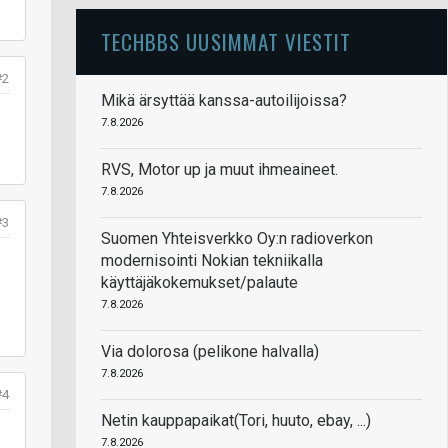
TECHBBS UUSIMMAT VIESTIT
#2
Mikä ärsyttää kanssa-autoilijoissa?
7.8.2026
RVS, Motor up ja muut ihmeaineet.
7.8.2026
#3
Suomen Yhteisverkko Oy:n radioverkon
modernisointi Nokian tekniikalla
käyttäjäkokemukset/palaute
7.8.2026
Via dolorosa (pelikone halvalla)
7.8.2026
#4
Netin kauppapaikat(Tori, huuto, ebay, ...)
7.8.2026