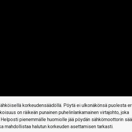
sähköisellä korkeudensäädöllä. Pöytä ei ulkonäkönsä puolesta e
ikoisuus on räikeän punainen puhelinlankamainen virtajohto, joka
. Helposti pienemmälle huomiolle jää pöydän sähkömoottorin sää
joka mahdollistaa halutun korkeuden asettamisen tarkasti.