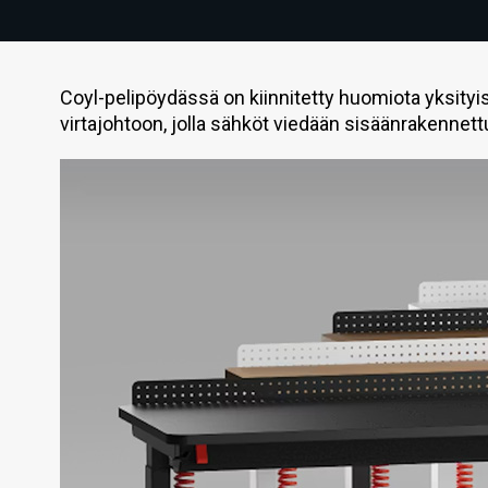
Coyl-pelipöydässä on kiinnitetty huomiota yksity
virtajohtoon, jolla sähköt viedään sisäänrakennet