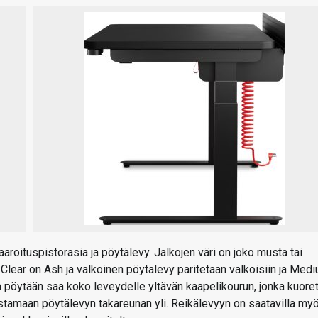
oituspistorasia ja pöytälevy. Jalkojen väri on joko musta tai
 Clear on Ash ja valkoinen pöytälevy paritetaan valkoisiin ja Med
ta pöytään saa koko leveydelle yltävän kaapelikourun, jonka kuore
istamaan pöytälevyn takareunan yli. Reikälevyyn on saatavilla my