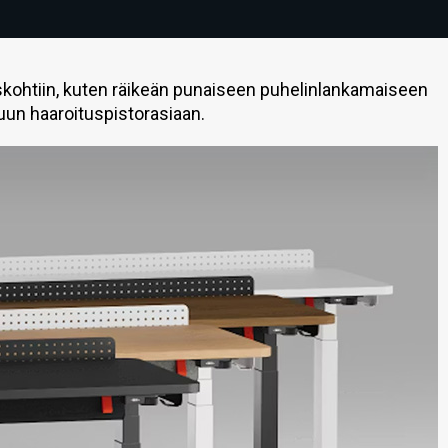
iskohtiin, kuten räikeän punaiseen puhelinlankamaiseen
tuun haaroituspistorasiaan.