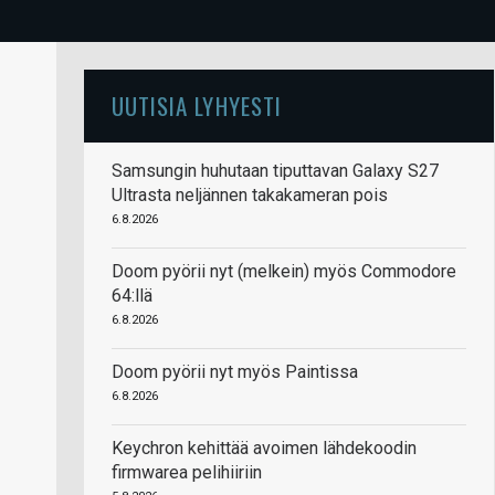
UUTISIA LYHYESTI
Samsungin huhutaan tiputtavan Galaxy S27
Ultrasta neljännen takakameran pois
6.8.2026
Doom pyörii nyt (melkein) myös Commodore
64:llä
6.8.2026
Doom pyörii nyt myös Paintissa
6.8.2026
Keychron kehittää avoimen lähdekoodin
firmwarea pelihiiriin