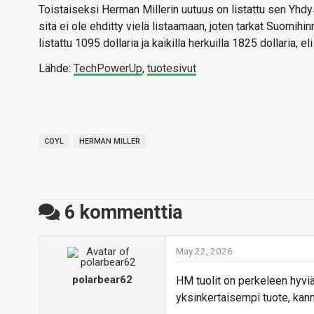
Toistaiseksi Herman Millerin uutuus on listattu sen Yhdy
sitä ei ole ehditty vielä listaamaan, joten tarkat Suomihi
listattu 1095 dollaria ja kaikilla herkuilla 1825 dollaria,
Lähde:
TechPowerUp
,
tuotesivut
COYL
HERMAN MILLER
6
kommenttia
May 22, 2026
polarbear62
HM tuolit on perkeleen hyviä
yksinkertaisempi tuote, kan