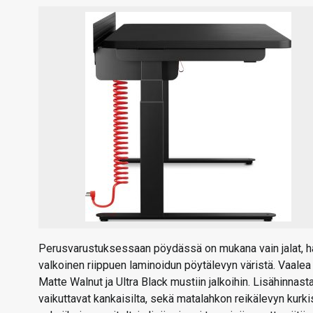
Perusvarustuksessaan pöydässä on mukana vain jalat, haar
valkoinen riippuen laminoidun pöytälevyn väristä. Vaalea
Matte Walnut ja Ultra Black mustiin jalkoihin. Lisähinnas
vaikuttavat kankaisilta, sekä matalahkon reikälevyn kurk