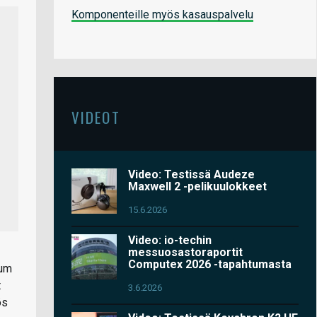
Komponenteille myös kasauspalvelu
VIDEOT
Video: Testissä Audeze
Maxwell 2 -pelikuulokkeet
15.6.2026
Video: io-techin
messuosastoraportit
Computex 2026 -tapahtumasta
ium
t
3.6.2026
ös