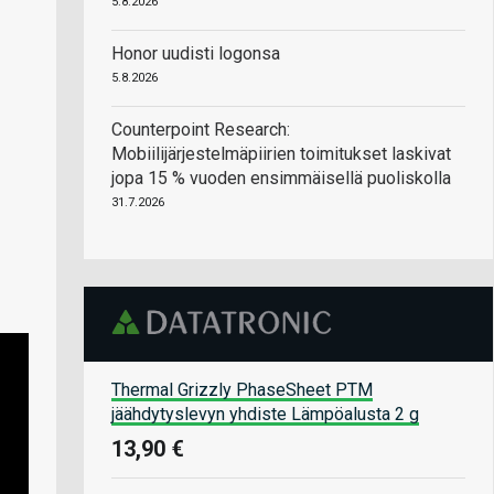
5.8.2026
Honor uudisti logonsa
5.8.2026
Counterpoint Research:
Mobiilijärjestelmäpiirien toimitukset laskivat
jopa 15 % vuoden ensimmäisellä puoliskolla
31.7.2026
Thermal Grizzly PhaseSheet PTM
jäähdytyslevyn yhdiste Lämpöalusta 2 g
13,90 €