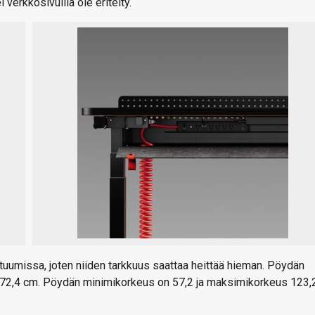
i verkkosivuilla ole eritelty.
 tuumissa, joten niiden tarkkuus saattaa heittää hieman. Pöydän
i 72,4 cm. Pöydän minimikorkeus on 57,2 ja maksimikorkeus 123,