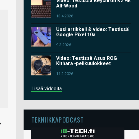
Video: Testissä Keychron K2 HE
All-Wood
13.4.2026
Uusi artikkeli & video: Testissä
Google Pixel 10a
9.3.2026
Video: Testissä Asus ROG
Kithara -pelikuulokkeet
11.2.2026
Lisää videoita
TEKNIIKKAPODCAST
2