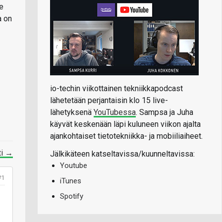
le
a on
io-techin viikottainen tekniikkapodcast
lähetetään perjantaisin klo 15 live-
lähetyksenä
YouTubessa
. Sampsa ja Juha
käyvät keskenään läpi kuluneen viikon ajalta
ajankohtaiset tietotekniikka- ja mobiiliaiheet.
ti →
Jälkikäteen katseltavissa/kuunneltavissa:
Youtube
#1
iTunes
Spotify