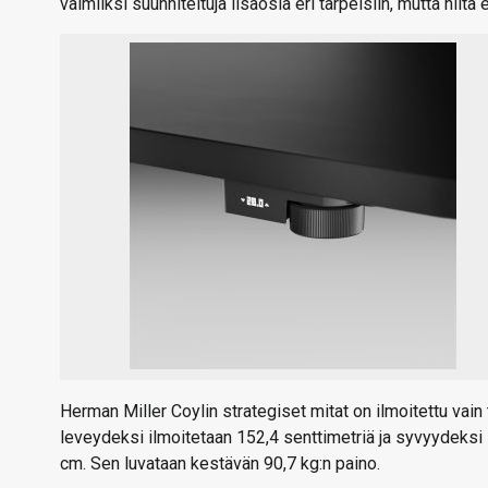
valmiiksi suunniteltuja lisäosia eri tarpeisiin, mutta niitä e
Herman Miller Coylin strategiset mitat on ilmoitettu vain
leveydeksi ilmoitetaan 152,4 senttimetriä ja syvyydeks
cm. Sen luvataan kestävän 90,7 kg:n paino.