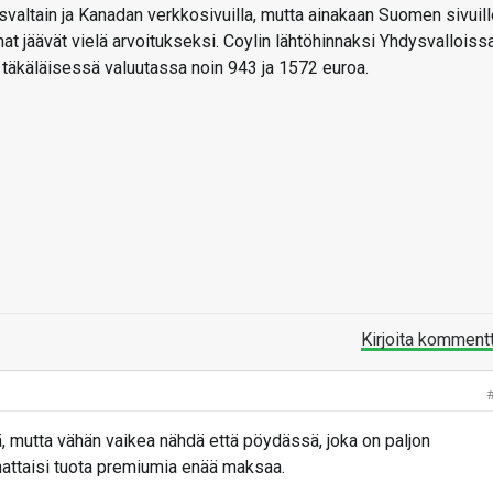
svaltain ja Kanadan verkkosivuilla, mutta ainakaan Suomen sivuil
nnat jäävät vielä arvoitukseksi. Coylin lähtöhinnaksi Yhdysvalloiss
 eli täkäläisessä valuutassa noin 943 ja 1572 euroa.
Kirjoita komment
, mutta vähän vaikea nähdä että pöydässä, joka on paljon
nattaisi tuota premiumia enää maksaa.