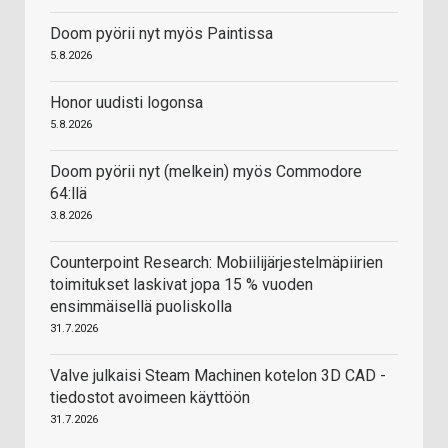
Doom pyörii nyt myös Paintissa
5.8.2026
Honor uudisti logonsa
5.8.2026
Doom pyörii nyt (melkein) myös Commodore
64:llä
3.8.2026
Counterpoint Research: Mobiilijärjestelmäpiirien
toimitukset laskivat jopa 15 % vuoden
ensimmäisellä puoliskolla
31.7.2026
Valve julkaisi Steam Machinen kotelon 3D CAD -
tiedostot avoimeen käyttöön
31.7.2026