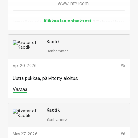
www.intel.com
Klikkaa laajentaaksesi...
https://downloadmirror.intel.com/916917/ReleaseNotes_101
Vastaa
Kaotik
Banhammer
Apr 20, 2026
#5
Uutta pukkaa, päivitetty aloitus
Vastaa
Kaotik
Banhammer
May 27, 2026
#6