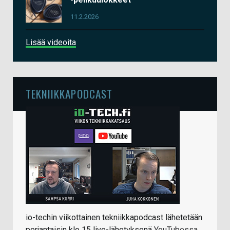
11.2.2026
Lisää videoita
TEKNIIKKAPODCAST
io-techin viikottainen tekniikkapodcast lähetetään
perjantaisin klo 15 live-lähetyksenä
YouTubessa
.