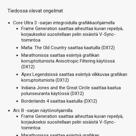
Tiedossa olevat ongelmat
Core Ultra 3 -sarjan integroidulla grafiikkaohjaimella
Frame Generation saattaa aiheuttaa kuvan repeilyä,
korjaukseksi suositellaan pelin sisäistä V-Sync-
toimintoa
Mafia: The Old Country saattaa kaatuilla (DX12)
Marathonissa saattaa esiintyä grafiikan
korruptoitumista Anisotropic Filtering käytössä
(DX12)
Apex Legendsissä saattaa esiintyä vilkkuvaa grafiikan
korruptoitumista (DX12)
Indiana Jones and the Great Circle saattaa kaatua
polunseuranta käytössä (DX12)
Borderlands 4 saattaa kaatuilla (DX12)
Arc B -sarjan näytönohjaimilla
Frame Generation saattaa aiheuttaa kuvan repeilyä,
korjaukseksi suositellaan pelin sisäistä V-Sync-
toimintoa
Marathonissa saattaa esiintyä grafiikan