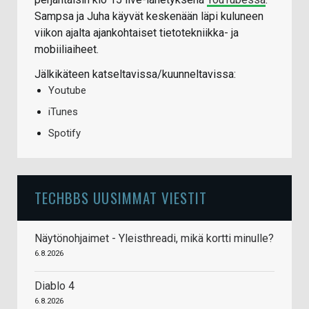
Sampsa ja Juha käyvät keskenään läpi kuluneen
viikon ajalta ajankohtaiset tietotekniikka- ja
mobiiliaiheet.
Jälkikäteen katseltavissa/kuunneltavissa:
Youtube
iTunes
Spotify
TECHBBS UUSIMMAT VIESTIT
Näytönohjaimet - Yleisthreadi, mikä kortti minulle?
6.8.2026
Diablo 4
6.8.2026