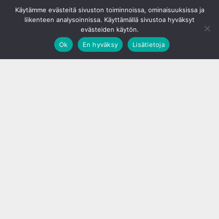
© S&J Media Oy
Käytämme evästeitä sivuston toiminnoissa, ominaisuuksissa ja
liikenteen analysoinnissa. Käyttämällä sivustoa hyväksyt
evästeiden käytön.
Ok
En hyväksy
Lisätietoja
;