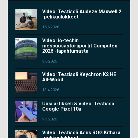
Video: Testissä Audeze Maxwell 2
-pelikuulokkeet
15.6.2026
Video: io-techin
messuosastoraportit Computex
2026 -tapahtumasta
3.6.2026
Video: Testissä Keychron K2 HE
All-Wood
13.4.2026
Uusi artikkeli & video: Testissä
Google Pixel 10a
9.3.2026
Video: Testissä Asus ROG Kithara
-pelikuulokkeet