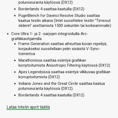
polunseuranta käytössä (DX12)
Borderlands 4 saattaa kaatuilla (DX12)
PugetBench for Davinci Resolve Studio saattaa
kaatua testin aikana (Intel suosittelee testin ”Timeout
sliderin” asettamista 1500 sekuntiin tai korkeammalle)
Core Ultra 1- ja 2 -sarjojen integroiduilla Arc-
grafiikkaohjaimilla
Frame Generation saattaa aiheuttaa kuvan repeilyä,
korjaukseksi suositellaan pelin sisäistä V-Sync-
toimintoa
Marathonissa saattaa esiintyä grafiikan
korrptoitumista Anisotropic Filtering käytössä (DX12)
Apex Legendsissä saattaa esiintyä vilkkuvaa grafiikan
korruptoitumista (DX12)
Indiana Jones and the Great Circle saattaa kaatua
polunseuranta käytössä (DX12)
Borderlands 4 saattaa kaatuilla (DX12)
Lataa Intelin ajurit täältä