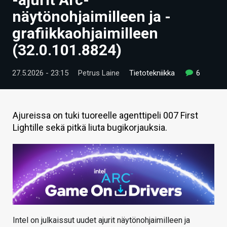
ARTIKKELIT
näytönohjaimilleen ja -
grafiikkaohjaimilleen
VIDEOT
(32.0.101.8824)
TECHBBS
27.5.2026 - 23:15
Petrus Laine
Tietotekniikka
6
TIETOA
HINTA.FI
Ajureissa on tuki tuoreelle agenttipeli 007 First
KAUPPA
Lightille sekä pitkä liuta bugikorjauksia.
VAIHDA TEEMA
HAKU
Intel on julkaissut uudet ajurit näytönohjaimilleen ja