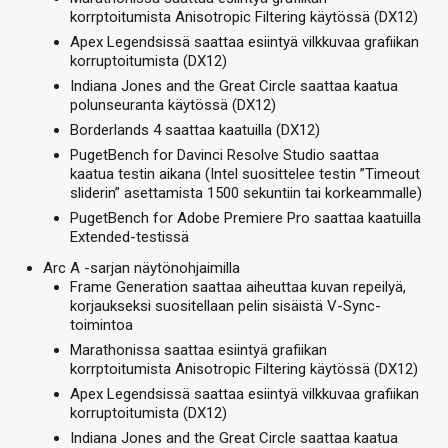
korrptoitumista Anisotropic Filtering käytössä (DX12)
Apex Legendsissä saattaa esiintyä vilkkuvaa grafiikan
korruptoitumista (DX12)
Indiana Jones and the Great Circle saattaa kaatua
polunseuranta käytössä (DX12)
Borderlands 4 saattaa kaatuilla (DX12)
PugetBench for Davinci Resolve Studio saattaa
kaatua testin aikana (Intel suosittelee testin ”Timeout
sliderin” asettamista 1500 sekuntiin tai korkeammalle)
PugetBench for Adobe Premiere Pro saattaa kaatuilla
Extended-testissä
Arc A -sarjan näytönohjaimilla
Frame Generation saattaa aiheuttaa kuvan repeilyä,
korjaukseksi suositellaan pelin sisäistä V-Sync-
toimintoa
Marathonissa saattaa esiintyä grafiikan
korrptoitumista Anisotropic Filtering käytössä (DX12)
Apex Legendsissä saattaa esiintyä vilkkuvaa grafiikan
korruptoitumista (DX12)
Indiana Jones and the Great Circle saattaa kaatua