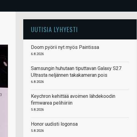
UUTISIA LYHYESTI
Doom pyörii nyt myös Paintissa
6.8.2026
Samsungin huhutaan tiputtavan Galaxy S27
Ultrasta neljännen takakameran pois
6.8.2026
Keychron kehittää avoimen lähdekoodin
firmwarea pelihiiriin
5.8.2026
Honor uudisti logonsa
5.8.2026