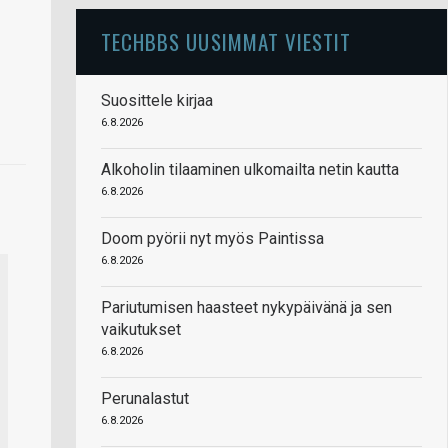
TECHBBS UUSIMMAT VIESTIT
Suosittele kirjaa
6.8.2026
Alkoholin tilaaminen ulkomailta netin kautta
6.8.2026
Doom pyörii nyt myös Paintissa
6.8.2026
Pariutumisen haasteet nykypäivänä ja sen
vaikutukset
6.8.2026
Perunalastut
6.8.2026