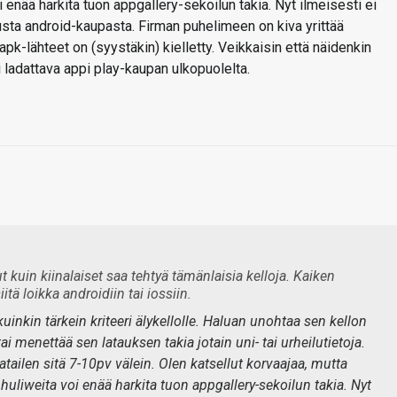
 enää harkita tuon appgallery-sekoilun takia. Nyt ilmeisesti ei
sta android-kaupasta. Firman puhelimeen on kiva yrittää
pk-lähteet on (syystäkin) kielletty. Veikkaisin että näidenkin
 ladattava appi play-kaupan ulkopuolelta.
 kuin kiinalaiset saa tehtyä tämänlaisia kelloja. Kaiken
itä loikka androidiin tai iossiin.
uinkin tärkein kriteeri älykellolle. Haluan unohtaa sen kellon
ai menettää sen latauksen takia jotain uni- tai urheilutietoja.
tailen sitä 7-10pv välein. Olen katsellut korvaajaa, mutta
 huliweita voi enää harkita tuon appgallery-sekoilun takia. Nyt