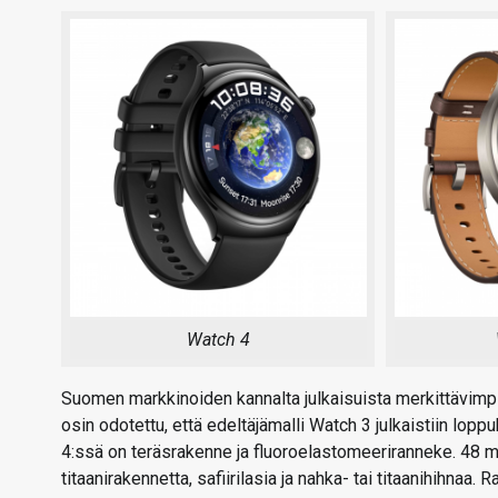
Watch 4
Suomen markkinoiden kannalta julkaisuista merkittävimpiin
osin odotettu, että edeltäjämalli Watch 3 julkaistiin l
4:ssä on teräsrakenne ja fluoroelastomeeriranneke. 48 
titaanirakennetta, safiirilasia ja nahka- tai titaanihihnaa