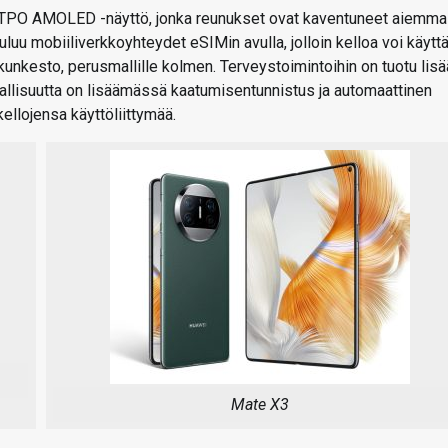
LTPO AMOLED -näyttö, jonka reunukset ovat kaventuneet aiemma
uluu mobiiliverkkoyhteydet eSIMin avulla, jolloin kelloa voi käytt
 akunkesto, perusmallille kolmen. Terveystoimintoihin on tuotu lisä
rvallisuutta on lisäämässä kaatumisentunnistus ja automaattinen
llojensa käyttöliittymää.
Mate X3