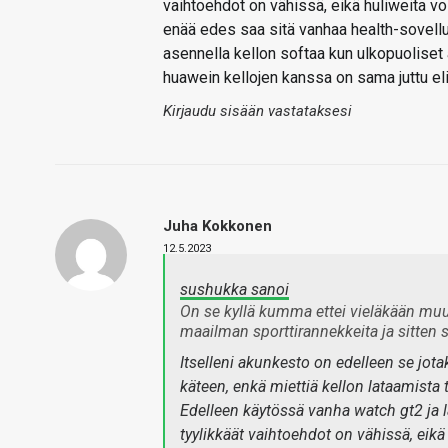
vaihtoehdot on vähissä, eikä huliweita voi
enää edes saa sitä vanhaa health-sovellu
asennella kellon softaa kun ulkopuoliset a
huawein kellojen kanssa on sama juttu eli
Kirjaudu sisään vastataksesi
Juha Kokkonen
12.5.2023
sushukka sanoi
On se kyllä kumma ettei vieläkään muut
maailman sporttirannekkeita ja sitten si
Itselleni akunkesto on edelleen se jotak
käteen, enkä miettiä kellon lataamista t
Edelleen käytössä vanha watch gt2 ja la
tyylikkäät vaihtoehdot on vähissä, eikä