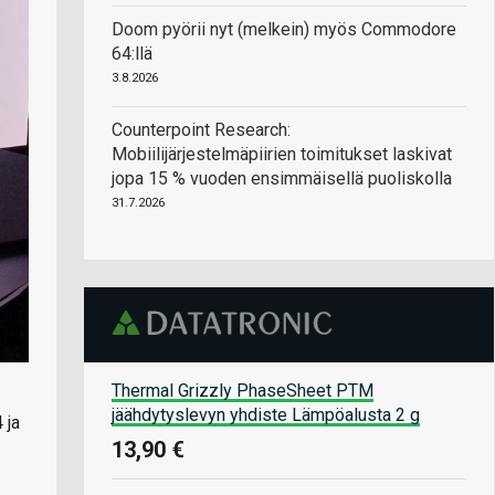
Doom pyörii nyt (melkein) myös Commodore
64:llä
3.8.2026
Counterpoint Research:
Mobiilijärjestelmäpiirien toimitukset laskivat
jopa 15 % vuoden ensimmäisellä puoliskolla
31.7.2026
Thermal Grizzly PhaseSheet PTM
jäähdytyslevyn yhdiste Lämpöalusta 2 g
 ja
13,90 €