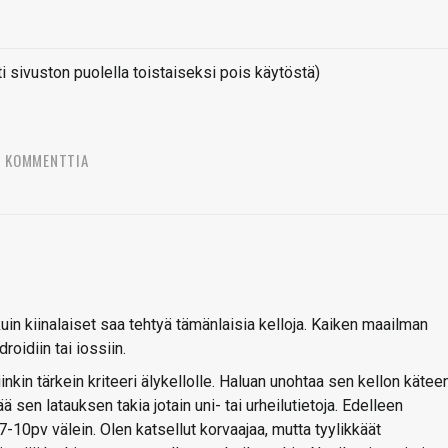
sivuston puolella toistaiseksi pois käytöstä)
3 KOMMENTTIA
in kiinalaiset saa tehtyä tämänlaisia kelloja. Kaiken maailman
roidiin tai iossiin.
nkin tärkein kriteeri älykellolle. Haluan unohtaa sen kellon käteen
 sen latauksen takia jotain uni- tai urheilutietoja. Edelleen
7-10pv välein. Olen katsellut korvaajaa, mutta tyylikkäät