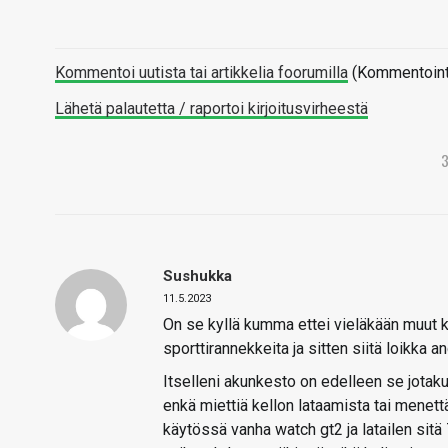
Kommentoi uutista tai artikkelia foorumilla
(Kommentointi 
Lähetä palautetta / raportoi kirjoitusvirheestä
Sushukka
11.5.2023
On se kyllä kumma ettei vieläkään muut ku
sporttirannekkeita ja sitten siitä loikka and
Itselleni akunkesto on edelleen se jotakui
enkä miettiä kellon lataamista tai menettää
käytössä vanha watch gt2 ja latailen sitä 