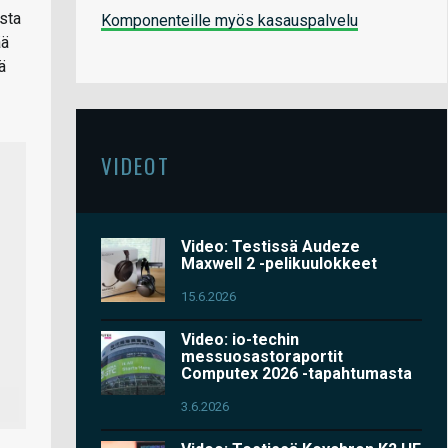
sta
Komponenteille myös kasauspalvelu
ää
ä
VIDEOT
Video: Testissä Audeze
Maxwell 2 -pelikuulokkeet
15.6.2026
Video: io-techin
messuosastoraportit
Computex 2026 -tapahtumasta
3.6.2026