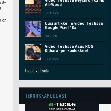
Video: Testissä Keychron K2 HE
n 8+
All-Wood
3
13.4.2026
a on
Uusi artikkeli & video: Testissä
Google Pixel 10a
9.3.2026
Video: Testissä Asus ROG
Kithara -pelikuulokkeet
11.2.2026
Lisää videoita
TEKNIIKKAPODCAST