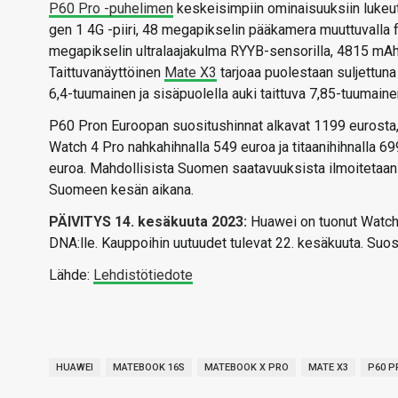
P60 Pro -puhelimen
keskeisimpiin ominaisuuksiin luke
gen 1 4G -piiri, 48 megapikselin pääkamera muuttuvalla f
megapikselin ultralaajakulma RYYB-sensorilla, 4815 mAh 
Taittuvanäyttöinen
Mate X3
tarjoaa puolestaan suljettun
6,4-tuumainen ja sisäpuolella auki taittuva 7,85-tuumai
P60 Pron Euroopan suositushinnat alkavat 1199 eurosta
Watch 4 Pro nahkahihnalla 549 euroa ja titaanihihnall
euroa. Mahdollisista Suomen saatavuuksista ilmoitetaa
Suomeen kesän aikana.
PÄIVITYS 14. kesäkuuta 2023:
Huawei on tuonut Watch 
DNA:lle. Kauppoihin uutuudet tulevat 22. kesäkuuta. Suo
Lähde:
Lehdistötiedote
HUAWEI
MATEBOOK 16S
MATEBOOK X PRO
MATE X3
P60 P