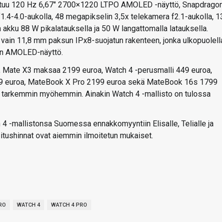
utuu 120 Hz 6,67″ 2700×1220 LTPO AMOLED -näyttö, Snapdrago
1.4-4.0-aukolla, 48 megapikselin 3,5x telekamera f2.1-aukolla, 1
akku 88 W pikalatauksella ja 50 W langattomalla latauksella.
a vain 11,8 mm paksun IPx8-suojatun rakenteen, jonka ulkopuolell
nen AMOLED-näyttö.
, Mate X3 maksaa 2199 euroa, Watch 4 -perusmalli 449 euroa,
a 699 euroa, MateBook X Pro 2199 euroa sekä MateBook 16s 1799
n tarkemmin myöhemmin. Ainakin Watch 4 -mallisto on tulossa
4 -mallistonsa Suomessa ennakkomyyntiin Elisalle, Telialle ja
situshinnat ovat aiemmin ilmoitetun mukaiset.
RO
WATCH 4
WATCH 4 PRO