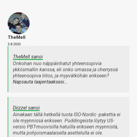
TheMeII
5.8.2020
TheMeII sanoi
Onkohan nuo näppäinhatut yhteensopivia
ykkösmallin kanssa, eli onko omassa ja cherryssä
yhteensopiva liitos, ja myyvätköhän erikseen?
Napsauta laajentaaksesi…
Diizzel sanoi
Ainakaan tällä hetkellä tuota ISO-Nordic -pakettia ei
ole myynnissä erikseen. Puddingeista löytyy US-
versio PBT-muovisilla hatuilla erikseen myynnistä,
mutta pohjoismaalaisella asettelulla ei ole.