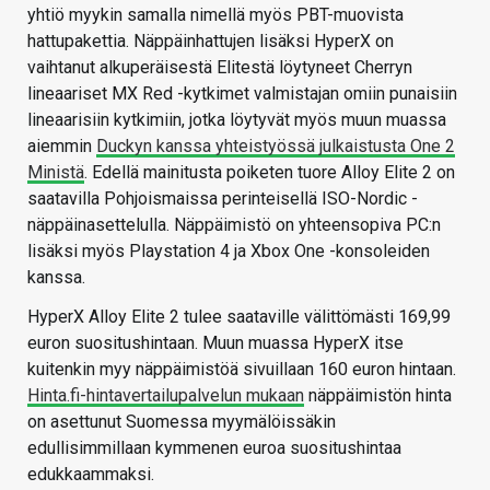
yhtiö myykin samalla nimellä myös PBT-muovista
hattupakettia. Näppäinhattujen lisäksi HyperX on
vaihtanut alkuperäisestä Elitestä löytyneet Cherryn
lineaariset MX Red -kytkimet valmistajan omiin punaisiin
lineaarisiin kytkimiin, jotka löytyvät myös muun muassa
aiemmin
Duckyn kanssa yhteistyössä julkaistusta One 2
Ministä
. Edellä mainitusta poiketen tuore Alloy Elite 2 on
saatavilla Pohjoismaissa perinteisellä ISO-Nordic -
näppäinasettelulla. Näppäimistö on yhteensopiva PC:n
lisäksi myös Playstation 4 ja Xbox One -konsoleiden
kanssa.
HyperX Alloy Elite 2 tulee saataville välittömästi 169,99
euron suositushintaan. Muun muassa HyperX itse
kuitenkin myy näppäimistöä sivuillaan 160 euron hintaan.
Hinta.fi-hintavertailupalvelun mukaan
näppäimistön hinta
on asettunut Suomessa myymälöissäkin
edullisimmillaan kymmenen euroa suositushintaa
edukkaammaksi.