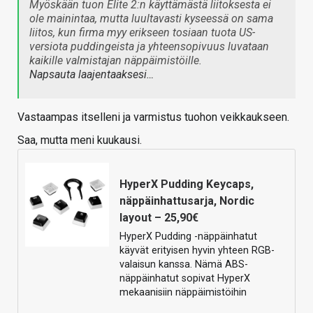
Myöskään tuon Elite 2:n käyttämästä liitoksesta ei
ole mainintaa, mutta luultavasti kyseessä on sama
liitos, kun firma myy erikseen tosiaan tuota US-
versiota puddingeista ja yhteensopivuus luvataan
kaikille valmistajan näppäimistöille.
Napsauta laajentaaksesi…
Vastaampas itselleni ja varmistus tuohon veikkaukseen.
Saa, mutta meni kuukausi.
HyperX Pudding Keycaps,
näppäinhattusarja, Nordic
layout – 25,90€
HyperX Pudding -näppäinhatut
käyvät erityisen hyvin yhteen RGB-
valaisun kanssa. Nämä ABS-
näppäinhatut sopivat HyperX
mekaanisiin näppäimistöihin