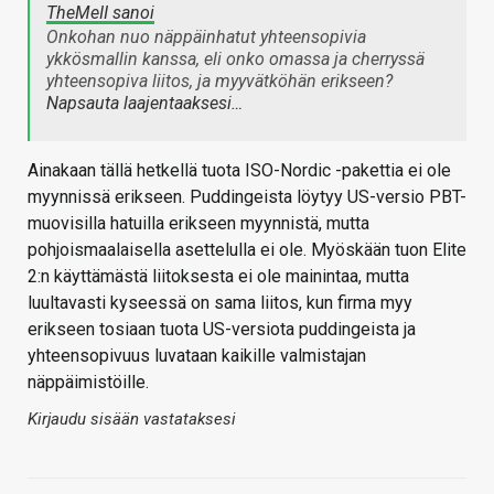
TheMeII sanoi
Onkohan nuo näppäinhatut yhteensopivia
ykkösmallin kanssa, eli onko omassa ja cherryssä
yhteensopiva liitos, ja myyvätköhän erikseen?
Napsauta laajentaaksesi…
Ainakaan tällä hetkellä tuota ISO-Nordic -pakettia ei ole
myynnissä erikseen. Puddingeista löytyy US-versio PBT-
muovisilla hatuilla erikseen myynnistä, mutta
pohjoismaalaisella asettelulla ei ole. Myöskään tuon Elite
2:n käyttämästä liitoksesta ei ole mainintaa, mutta
luultavasti kyseessä on sama liitos, kun firma myy
erikseen tosiaan tuota US-versiota puddingeista ja
yhteensopivuus luvataan kaikille valmistajan
näppäimistöille.
Kirjaudu sisään vastataksesi