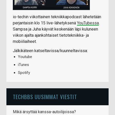
io-techin viikottainen tekniikkapodcast lähetetään
perjantaisin klo 15 live-lähetyksenä
YouTubessa
.
Sampsa ja Juha käyvät keskenään läpi kuluneen
viikon ajalta ajankohtaiset tietotekniikka- ja
mobiiliaiheet.
Jälkikäteen katseltavissa/kuunneltavissa:
Youtube
iTunes
Spotify
TECHBBS UUSIMMAT VIESTIT
Mikä ärsyttää kanssa-autoilijoissa?