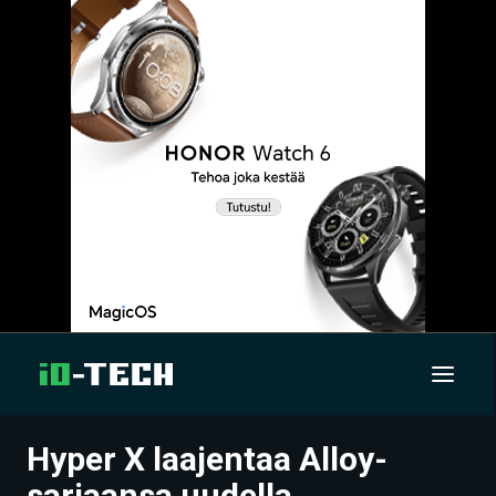
Hyper X laajentaa Alloy-
UUTISET
sarjaansa uudella