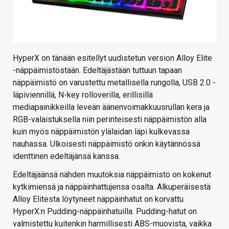
HyperX on tänään esitellyt uudistetun version Alloy Elite
-näppäimistöstään. Edeltäjästään tuttuun tapaan
näppäimistö on varustettu metallisella rungolla, USB 2.0 -
läpiviennillä, N-key rolloverilla, erillisillä
mediapainikkeilla leveän äänenvoimakkuusrullan kera ja
RGB-valaistuksella niin perinteisesti näppäimistön alla
kuin myös näppäimistön ylälaidan läpi kulkevassa
nauhassa. Ulkoisesti näppäimistö onkin käytännössä
identtinen edeltäjänsä kanssa.
Edeltäjäänsä nähden muutoksia näppäimistö on kokenut
kytkimiensä ja näppäinhattujensa osalta. Alkuperäisestä
Alloy Elitesta löytyneet näppäinhatut on korvattu
HyperX:n Pudding-näppäinhatuilla. Pudding-hatut on
valmistettu kuitenkin harmillisesti ABS-muovista, vaikka