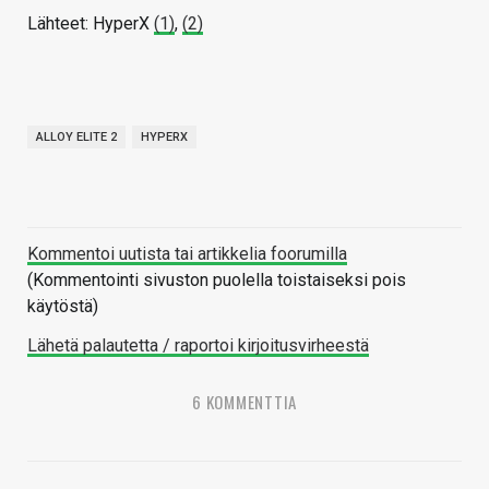
Lähteet: HyperX
(1)
,
(2)
ALLOY ELITE 2
HYPERX
Kommentoi uutista tai artikkelia foorumilla
(Kommentointi sivuston puolella toistaiseksi pois
käytöstä)
Lähetä palautetta / raportoi kirjoitusvirheestä
6 KOMMENTTIA