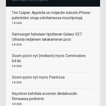
Tim Culpan: Applella on miljardin edestä iPhone-
puhelinten siruja odottamassa muistipiirejä
7.8.2026
Samsungin huhutaan tiputtavan Galaxy S27
Ultrasta neljännen takakameran pois
6.8.2026
Doom pyörii nyt (melkein) myös Commodore
64:llä
6.8.2026
Doom pyörii nyt myös Paintissa
6.8.2026
Keychron kehittää avoimen lähdekoodin
firmwarea pelihiiriin
5.8.2026