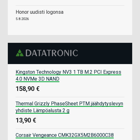
Honor uudisti logonsa
5.8.2026
Kingston Technology NV3 1 TB M.2 PCI Express
4.0 NVMe 3D NAND
158,90 €
Thermal Grizzly PhaseSheet PTM jäähdytyslevyn
yhdiste Lämpöalusta 2 g
13,90 €
Corsair Vengeance CMK32GX5M2B6000C38