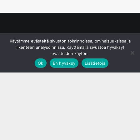
© S&J Media Oy
Käytämme evästeitä sivuston toiminnoissa, ominaisuuksissa ja
liikenteen analysoinnissa. Käyttämällä sivustoa hyväksyt
evästeiden käytön.
Ok
En hyväksy
Lisätietoja
;