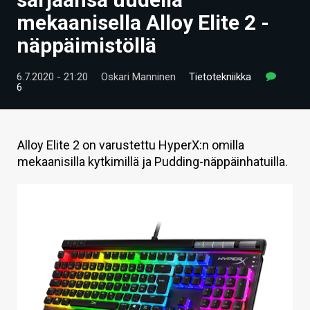
ARTIKKELIT
mekaanisella Alloy Elite 2 -
näppäimistöllä
VIDEOT
TECHBBS
6.7.2020 - 21:20
Oskari Manninen
Tietotekniikka
6
TIETOA
HINTA.FI
Alloy Elite 2 on varustettu HyperX:n omilla
mekaanisilla kytkimillä ja Pudding-näppäinhatuilla.
KAUPPA
VAIHDA TEEMA
HAKU