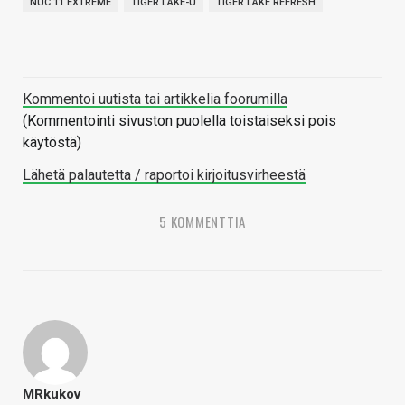
NUC 11 EXTREME
TIGER LAKE-U
TIGER LAKE REFRESH
Kommentoi uutista tai artikkelia foorumilla
(Kommentointi sivuston puolella toistaiseksi pois
käytöstä)
Lähetä palautetta / raportoi kirjoitusvirheestä
5 KOMMENTTIA
MRkukov