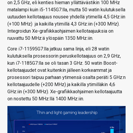
on 2,5 GHz, eli kenties hieman yllättävästikin 100 MHz
matalampi kuin i5-1145G7:lla, mutta 50 watin kulutuksella
uutuuden kellotaajuus nousee yhdellä ytimellä 4,5 GHz:iin
(+100 MHz) ja kaikilla ytimillä 4,3 GHz:iin (+300 MHz).
Integroidun Xe-grafiikkaohjaimen kellotaajuuksia on
ruuvattu 50 MHz:ä ylöspäin 1350 MHz:iin.
Core i7-11595G7:lla jatkuu sama linja, eli 28 watin
kulutuksella prosessorin peruskellotaajuus on 2,9 GHz,
kun i7-1185G7:lla se oli tasan 3 GHz. 50 watin Boost-
kellotaajuudet ovat kuitenkin jälleen korkeammat ja
prosessori taipuu parhaan ytimensä osalta peräti 5 GHz:n
kellotaajuudelle (+200 MHz) ja kaikilla ytimilläkin 4,6
GHz:iin (+300 MHz). Xe-grafiikkaohjaimen kellotaajuutta
on nostettu 50 MHz:llä 1400 MHz:iin.