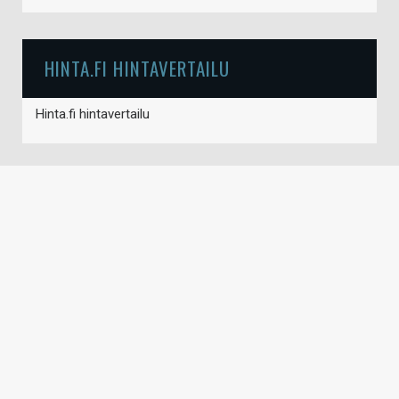
HINTA.FI HINTAVERTAILU
Hinta.fi hintavertailu