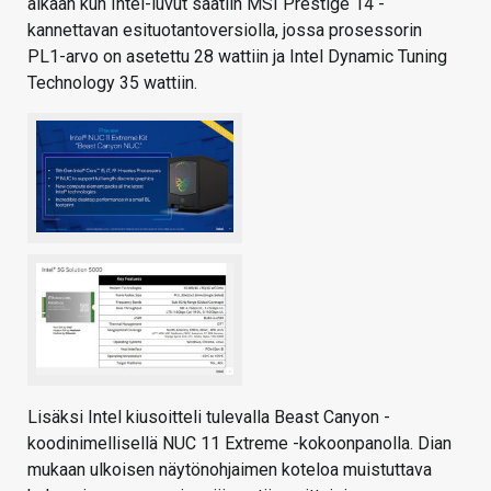
aikaan kun Intel-luvut saatiin MSI Prestige 14 -
kannettavan esituotantoversiolla, jossa prosessorin
PL1-arvo on asetettu 28 wattiin ja Intel Dynamic Tuning
Technology 35 wattiin.
Lisäksi Intel kiusoitteli tulevalla Beast Canyon -
koodinimellisellä NUC 11 Extreme -kokoonpanolla. Dian
mukaan ulkoisen näytönohjaimen koteloa muistuttava