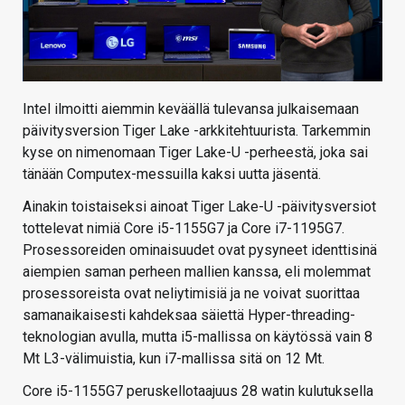
Intel ilmoitti aiemmin keväällä tulevansa julkaisemaan
päivitysversion Tiger Lake -arkkitehtuurista. Tarkemmin
kyse on nimenomaan Tiger Lake-U -perheestä, joka sai
tänään Computex-messuilla kaksi uutta jäsentä.
Ainakin toistaiseksi ainoat Tiger Lake-U -päivitysversiot
tottelevat nimiä Core i5-1155G7 ja Core i7-1195G7.
Prosessoreiden ominaisuudet ovat pysyneet identtisinä
aiempien saman perheen mallien kanssa, eli molemmat
prosessoreista ovat neliytimisiä ja ne voivat suorittaa
samanaikaisesti kahdeksaa säiettä Hyper-threading-
teknologian avulla, mutta i5-mallissa on käytössä vain 8
Mt L3-välimuistia, kun i7-mallissa sitä on 12 Mt.
Core i5-1155G7 peruskellotaajuus 28 watin kulutuksella