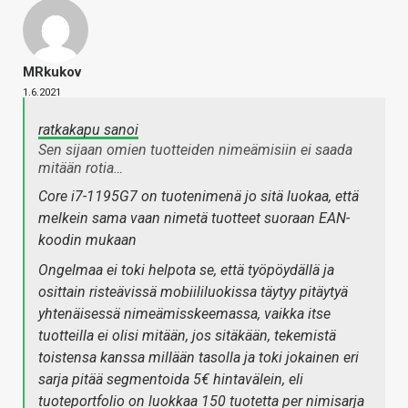
MRkukov
1.6.2021
ratkakapu sanoi
Sen sijaan omien tuotteiden nimeämisiin ei saada
mitään rotia…
Core i7-1195G7 on tuotenimenä jo sitä luokaa, että
melkein sama vaan nimetä tuotteet suoraan EAN-
koodin mukaan
Ongelmaa ei toki helpota se, että työpöydällä ja
osittain risteävissä mobiililuokissa täytyy pitäytyä
yhtenäisessä nimeämisskeemassa, vaikka itse
tuotteilla ei olisi mitään, jos sitäkään, tekemistä
toistensa kanssa millään tasolla ja toki jokainen eri
sarja pitää segmentoida 5€ hintavälein, eli
tuoteportfolio on luokkaa 150 tuotetta per nimisarja