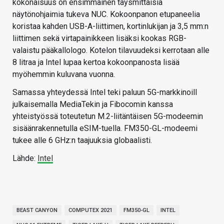
kokonaisuus on ensimmäinen täysmittaisia
näytönohjaimia tukeva NUC. Kokoonpanon etupaneelia
koristaa kahden USB-A-liittimen, kortinlukijan ja 3,5 mm:n
liittimen sekä virtapainikkeen lisäksi kookas RGB-
valaistu pääkallologo. Kotelon tilavuudeksi kerrotaan alle
8 litraa ja Intel lupaa kertoa kokoonpanosta lisää
myöhemmin kuluvana vuonna.
Samassa yhteydessä Intel teki paluun 5G-markkinoill
julkaisemalla MediaTekin ja Fibocomin kanssa
yhteistyössä toteutetun M.2-liitäntäisen 5G-modeemin
sisäänrakennetulla eSIM-tuella. FM350-GL-modeemi
tukee alle 6 GHz:n taajuuksia globaalisti.
Lähde:
Intel
BEAST CANYON
COMPUTEX 2021
FM350-GL
INTEL