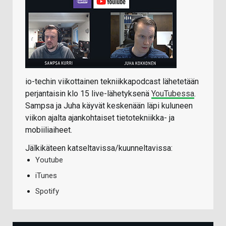
io-techin viikottainen tekniikkapodcast lähetetään
perjantaisin klo 15 live-lähetyksenä
YouTubessa
.
Sampsa ja Juha käyvät keskenään läpi kuluneen
viikon ajalta ajankohtaiset tietotekniikka- ja
mobiiliaiheet.
Jälkikäteen katseltavissa/kuunneltavissa:
Youtube
iTunes
Spotify