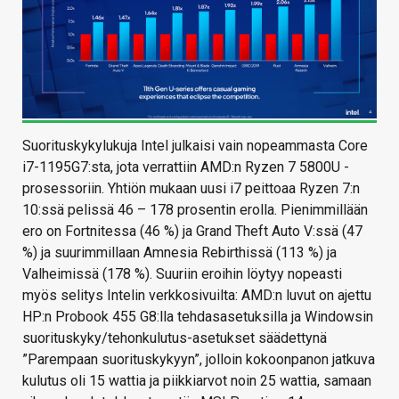
Suorituskykylukuja Intel julkaisi vain nopeammasta Core
i7-1195G7:sta, jota verrattiin AMD:n Ryzen 7 5800U -
prosessoriin. Yhtiön mukaan uusi i7 peittoaa Ryzen 7:n
10:ssä pelissä 46 – 178 prosentin erolla. Pienimmillään
ero on Fortnitessa (46 %) ja Grand Theft Auto V:ssä (47
%) ja suurimmillaan Amnesia Rebirthissä (113 %) ja
Valheimissä (178 %). Suuriin eroihin löytyy nopeasti
myös selitys Intelin verkkosivuilta: AMD:n luvut on ajettu
HP:n Probook 455 G8:lla tehdasasetuksilla ja Windowsin
suorituskyky/tehonkulutus-asetukset säädettynä
”Parempaan suorituskykyyn”, jolloin kokoonpanon jatkuva
kulutus oli 15 wattia ja piikkiarvot noin 25 wattia, samaan