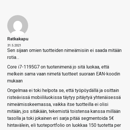
Ratkakapu
31.5.2021
Sen sijaan omien tuotteiden nimeämisiin ei saada mitään
rotia…
Core i7-1195G7 on tuotenimenä jo sitä luokaa, että
melkein sama vaan nimetä tuotteet suoraan EAN-koodin
mukaan
Ongelmaa ei toki helpota se, että työpöydällä ja osittain
risteävissä mobiililuokissa täytyy pitäytyä yhtenäisessä
nimeämisskeemassa, vaikka itse tuotteilla ei olisi
mitään, jos sitäkään, tekemistä toistensa kanssa millään
tasolla ja toki jokainen eri sarja pitää segmentoida 5€
hintavälein, eli tuoteportfolio on luokkaa 150 tuotetta per