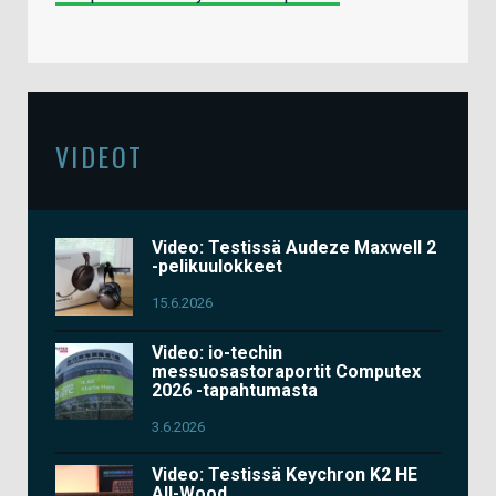
VIDEOT
Video: Testissä Audeze Maxwell 2
-pelikuulokkeet
15.6.2026
Video: io-techin
messuosastoraportit Computex
2026 -tapahtumasta
3.6.2026
Video: Testissä Keychron K2 HE
All-Wood