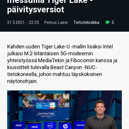
ARTIKKELIT
päivitysversiot
VIDEOT
31.5.2021 - 22:35
Petrus Laine
Tietotekniikka
5
TECHBBS
TIETOA
Kahden uuden Tiger Lake-U -mallin lisäksi Intel
julkaisi M.2-liitäntäisen 5G-modeemin
HINTA.FI
yhteistyössä MediaTekin ja Fibocomin kanssa ja
kiusoitteli tulevalla Beast Canyon -NUC-
KAUPPA
tietokoneella, johon mahtuu täyskokoinen
VAIHDA TEEMA
näytönohjain.
HAKU