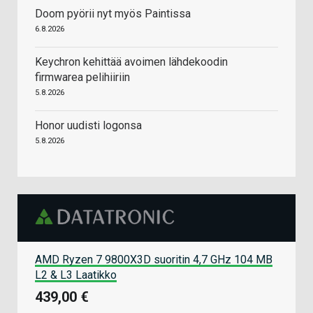
Doom pyörii nyt myös Paintissa
6.8.2026
Keychron kehittää avoimen lähdekoodin
firmwarea pelihiiriin
5.8.2026
Honor uudisti logonsa
5.8.2026
AMD Ryzen 7 9800X3D suoritin 4,7 GHz 104 MB
L2 & L3 Laatikko
439,00 €