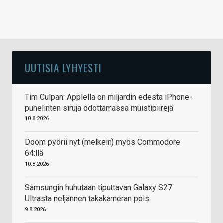
UUTISIA LYHYESTI
Tim Culpan: Applella on miljardin edestä iPhone-
puhelinten siruja odottamassa muistipiirejä
10.8.2026
Doom pyörii nyt (melkein) myös Commodore
64:llä
10.8.2026
Samsungin huhutaan tiputtavan Galaxy S27
Ultrasta neljännen takakameran pois
9.8.2026