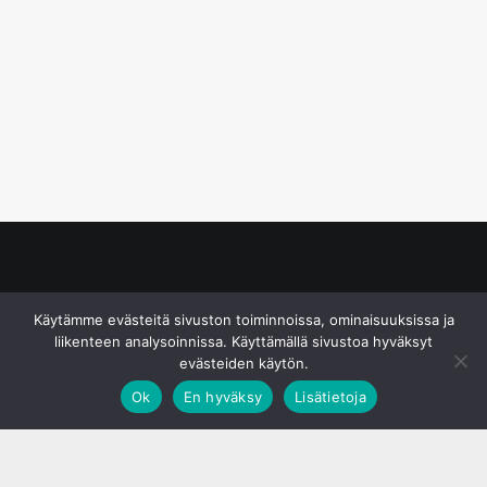
© S&J Media Oy
Käytämme evästeitä sivuston toiminnoissa, ominaisuuksissa ja
liikenteen analysoinnissa. Käyttämällä sivustoa hyväksyt
evästeiden käytön.
Ok
En hyväksy
Lisätietoja
;