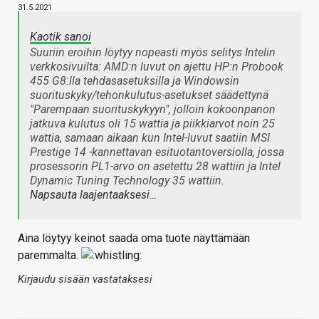
31.5.2021
Kaotik sanoi
Suuriin eroihin löytyy nopeasti myös selitys Intelin
verkkosivuilta: AMD:n luvut on ajettu HP:n Probook
455 G8:lla tehdasasetuksilla ja Windowsin
suorituskyky/tehonkulutus-asetukset säädettynä
"Parempaan suorituskykyyn", jolloin kokoonpanon
jatkuva kulutus oli 15 wattia ja piikkiarvot noin 25
wattia, samaan aikaan kun Intel-luvut saatiin MSI
Prestige 14 -kannettavan esituotantoversiolla, jossa
prosessorin PL1-arvo on asetettu 28 wattiin ja Intel
Dynamic Tuning Technology 35 wattiin.
Napsauta laajentaaksesi…
Aina löytyy keinot saada oma tuote näyttämään
paremmalta.
Kirjaudu sisään vastataksesi